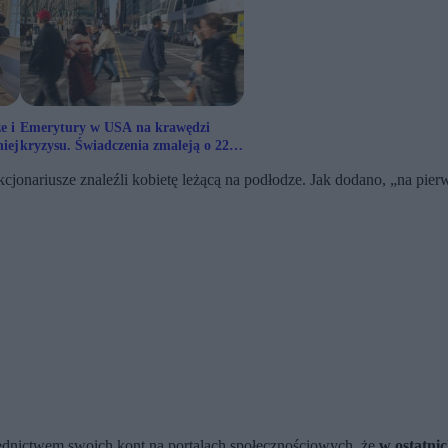
e i
Emerytury w USA na krawędzi
iej
kryzysu. Świadczenia zmaleją o 22
proc.?
cjonariusze znaleźli kobietę leżącą na podłodze. Jak dodano, „na pierw
ednictwem swoich kont na portalach społecznościowych, że
w ostatni