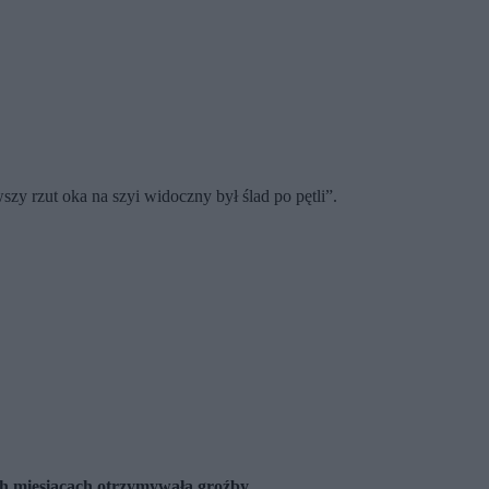
szy rzut oka na szyi widoczny był ślad po pętli”.
ch miesiącach otrzymywała groźby
.