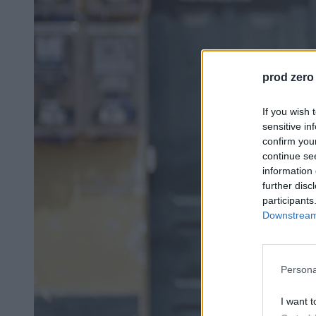
prod zero
If you wish 
sensitive in
confirm you
continue se
information 
further disc
participants
Downstream 
Persona
I want t