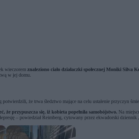
łek wieczorem
znaleziono ciało działaczki społecznej Moniki Silv
rtwą w jej domu.
otwierdzili, że trwa śledztwo mające na celu ustalenie przyczyn śmie
 że przypuszcza się, iż kobieta popełniła samobójstwo.
Na miejscu
 depresję – powiedział Reimberg, cytowany przez ekwadorski dziennik