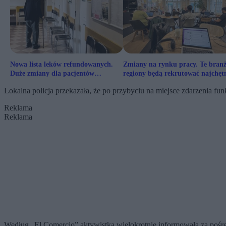
Nowa lista leków refundowanych.
Zmiany na rynku pracy. Te branż
Duże zmiany dla pacjentów
regiony będą rekrutować najchętn
onkologicznych
Lokalna policja przekazała, że po przybyciu na miejsce zdarzenia funk
Reklama
Reklama
Według „El Comercio” aktywistka wielokrotnie informowała za pośr