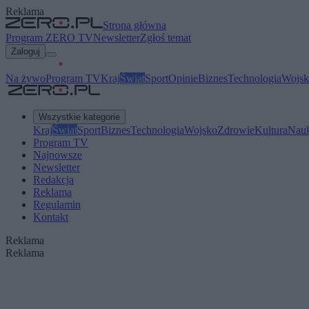
Reklama
Strona główna
Program ZERO TV
Newsletter
Zgłoś temat
Zaloguj
Na żywo
Program TV
Kraj
Świat
Sport
Opinie
Biznes
Technologia
Wojsk
Wszystkie kategorie
Kraj
Świat
Sport
Biznes
Technologia
Wojsko
Zdrowie
Kultura
Nau
Program TV
Najnowsze
Newsletter
Redakcja
Reklama
Regulamin
Kontakt
Reklama
Reklama