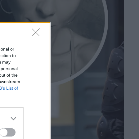
sonal or
ection to
ou may
 personal
out of the
 downstream
B’s List of