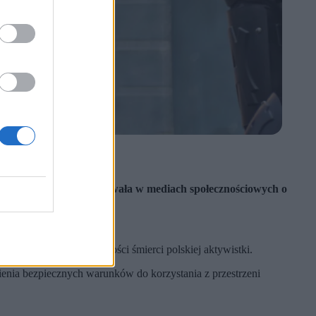
cią wielokrotnie informowała w mediach społecznościowych o
mające wyjaśnić okoliczności śmierci polskiej aktywistki.
enia bezpiecznych warunków do korzystania z przestrzeni