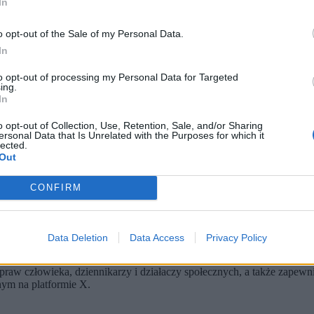
In
o opt-out of the Sale of my Personal Data.
In
to opt-out of processing my Personal Data for Targeted
ing.
In
o opt-out of Collection, Use, Retention, Sale, and/or Sharing
ersonal Data that Is Unrelated with the Purposes for which it
u w Ekwadorze (fot. Shutterstock / Facebook)
lected.
Out
 też inne wątki.
e i niezależne śledztwo.
ową Fundacji La Integridad. W ostatnich miesiącach przed śmier
CONFIRM
rabiają najniższą krajową
Data Deletion
Data Access
Privacy Policy
opejskiej w Ekwadorze
, apelując o „szybkie” i „niezależne” śledztwo 
aw człowieka, dziennikarzy i działaczy społecznych, a także zapewni
ym na platformie X.