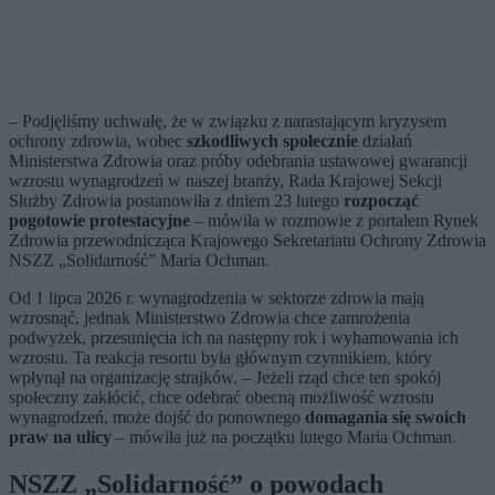
– Podjęliśmy uchwałę, że w związku z narastającym kryzysem
ochrony zdrowia, wobec
szkodliwych społecznie
działań
Ministerstwa Zdrowia oraz próby odebrania ustawowej gwarancji
wzrostu wynagrodzeń w naszej branży, Rada Krajowej Sekcji
Służby Zdrowia postanowiła z dniem 23 lutego
rozpocząć
pogotowie protestacyjne
– mówiła w rozmowie z portalem Rynek
Zdrowia przewodnicząca Krajowego Sekretariatu Ochrony Zdrowia
NSZZ „Solidarność” Maria Ochman.
Od 1 lipca 2026 r. wynagrodzenia w sektorze zdrowia mają
wzrosnąć, jednak Ministerstwo Zdrowia chce zamrożenia
podwyżek, przesunięcia ich na następny rok i wyhamowania ich
wzrostu. Ta reakcja resortu była głównym czynnikiem, który
wpłynął na organizację strajków. – Jeżeli rząd chce ten spokój
społeczny zakłócić, chce odebrać obecną możliwość wzrostu
wynagrodzeń, może dojść do ponownego
domagania się swoich
praw na ulicy
– mówiła już na początku lutego Maria Ochman.
NSZZ „Solidarność” o powodach