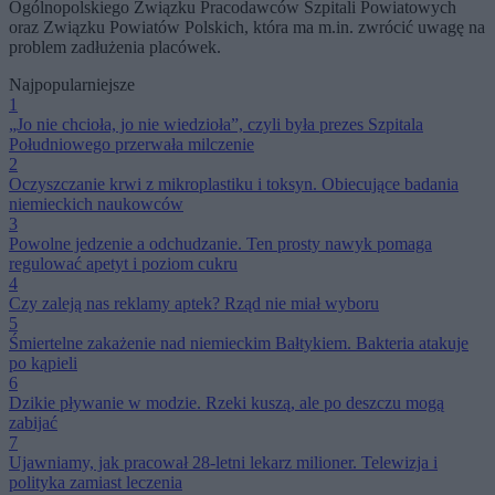
Ogólnopolskiego Związku Pracodawców Szpitali Powiatowych
oraz Związku Powiatów Polskich, która ma m.in. zwrócić uwagę na
problem zadłużenia placówek.
Najpopularniejsze
1
„Jo nie chcioła, jo nie wiedzioła”, czyli była prezes Szpitala
Południowego przerwała milczenie
2
Oczyszczanie krwi z mikroplastiku i toksyn. Obiecujące badania
niemieckich naukowców
3
Powolne jedzenie a odchudzanie. Ten prosty nawyk pomaga
regulować apetyt i poziom cukru
4
Czy zaleją nas reklamy aptek? Rząd nie miał wyboru
5
Śmiertelne zakażenie nad niemieckim Bałtykiem. Bakteria atakuje
po kąpieli
6
Dzikie pływanie w modzie. Rzeki kuszą, ale po deszczu mogą
zabijać
7
Ujawniamy, jak pracował 28-letni lekarz milioner. Telewizja i
polityka zamiast leczenia