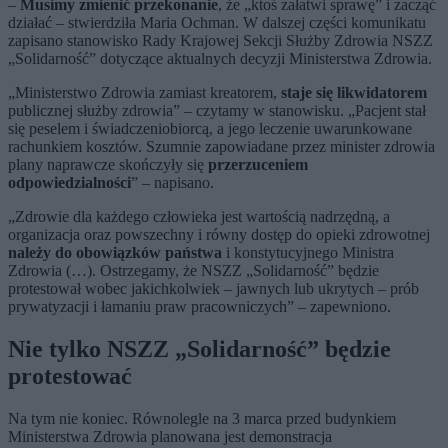
–
Musimy zmienić przekonanie
, że „ktoś załatwi sprawę” i zacząć
działać – stwierdziła Maria Ochman. W dalszej części komunikatu
zapisano stanowisko Rady Krajowej Sekcji Służby Zdrowia NSZZ
„Solidarność” dotyczące aktualnych decyzji Ministerstwa Zdrowia.
„Ministerstwo Zdrowia zamiast kreatorem,
staje się likwidatorem
publicznej służby zdrowia” – czytamy w stanowisku. „Pacjent stał
się peselem i świadczeniobiorcą, a jego leczenie uwarunkowane
rachunkiem kosztów. Szumnie zapowiadane przez minister zdrowia
plany naprawcze skończyły się
przerzuceniem
odpowiedzialności
” – napisano.
„Zdrowie dla każdego człowieka jest wartością nadrzędną, a
organizacja oraz powszechny i równy dostęp do opieki zdrowotnej
należy do obowiązków państwa
i konstytucyjnego Ministra
Zdrowia (…). Ostrzegamy, że NSZZ „Solidarność” będzie
protestował wobec jakichkolwiek – jawnych lub ukrytych – prób
prywatyzacji i łamaniu praw pracowniczych” – zapewniono.
Nie tylko NSZZ „Solidarność” będzie
protestować
Na tym nie koniec. Równolegle na 3 marca przed budynkiem
Ministerstwa Zdrowia planowana jest demonstracja