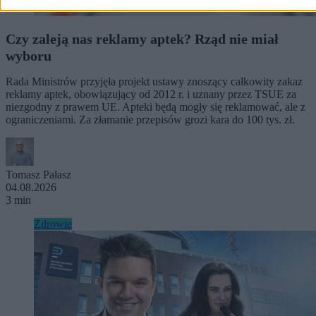
Czy zaleją nas reklamy aptek? Rząd nie miał
wyboru
Rada Ministrów przyjęła projekt ustawy znoszący całkowity zakaz
reklamy aptek, obowiązujący od 2012 r. i uznany przez TSUE za
niezgodny z prawem UE. Apteki będą mogły się reklamować, ale z
ograniczeniami. Za złamanie przepisów grozi kara do 100 tys. zł.
Tomasz Pałasz
04.08.2026
3 min
Zdrowie