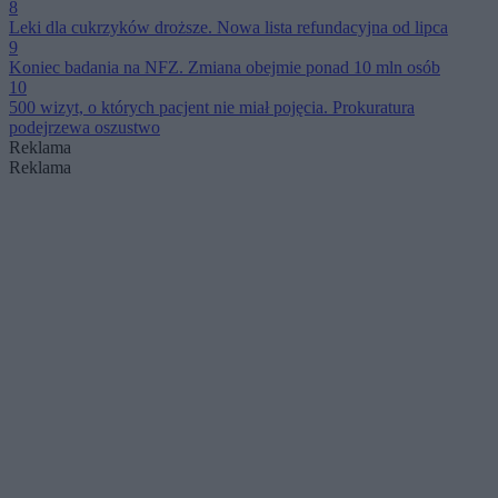
8
Leki dla cukrzyków droższe. Nowa lista refundacyjna od lipca
9
Koniec badania na NFZ. Zmiana obejmie ponad 10 mln osób
10
500 wizyt, o których pacjent nie miał pojęcia. Prokuratura
podejrzewa oszustwo
Reklama
Reklama