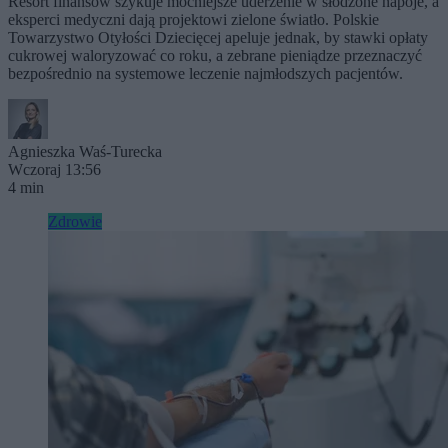
Resort finansów szykuje mocniejsze uderzenie w słodzone napoje, a
eksperci medyczni dają projektowi zielone światło. Polskie
Towarzystwo Otyłości Dziecięcej apeluje jednak, by stawki opłaty
cukrowej waloryzować co roku, a zebrane pieniądze przeznaczyć
bezpośrednio na systemowe leczenie najmłodszych pacjentów.
Agnieszka Waś-Turecka
Wczoraj 13:56
4 min
Zdrowie