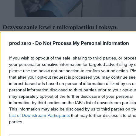
Oczyszczanie krwi z mikroplastiku i toksyn.
Obiecujące badania niemieckich naukowców
prod zero -
Do Not Process My Personal Information
Naukowcy z uczelni w Dreźnie natrafili na nowe zastosowanie
znanej metody medycznej. Afereza terapeutyczna, dotąd stosowana
głównie w chorobach układu krążenia i autoimmunologicznych,
If you wish to opt-out of the sale, sharing to third parties, or proce
może skutecznie filtrować z ludzkiej krwi mikroplastik oraz
your personal or sensitive information for targeted advertising by 
toksyczne związki PFAS.
please use the below opt-out section to confirm your selection. Pl
that after your opt-out request is processed you may continue see
interest-based ads based on personal information utilized by us or
personal information disclosed to third parties prior to your opt-ou
Tomasz Pałasz
04.08.2026
may separately opt-out of the further disclosure of your personal
3 min
information by third parties on the IAB’s list of downstream partici
Reklama
This information may also be disclosed by us to third parties on t
Reklama
List of Downstream Participants
that may further disclose it to othe
parties.