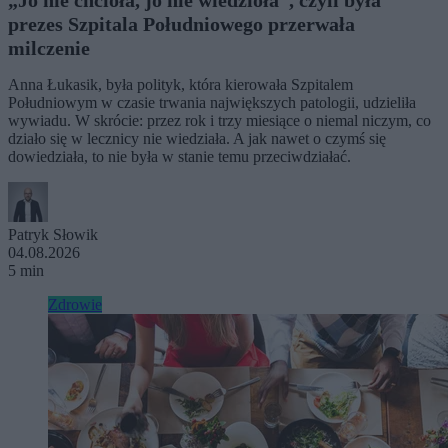
„Jo nie chcioła, jo nie wiedzioła”, czyli była
prezes Szpitala Południowego przerwała
milczenie
Anna Łukasik, była polityk, która kierowała Szpitalem
Południowym w czasie trwania największych patologii, udzieliła
wywiadu. W skrócie: przez rok i trzy miesiące o niemal niczym, co
działo się w lecznicy nie wiedziała. A jak nawet o czymś się
dowiedziała, to nie była w stanie temu przeciwdziałać.
Patryk Słowik
04.08.2026
5 min
Zdrowie