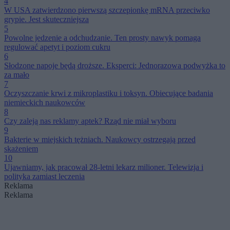
4
W USA zatwierdzono pierwszą szczepionkę mRNA przeciwko
grypie. Jest skuteczniejsza
5
Powolne jedzenie a odchudzanie. Ten prosty nawyk pomaga
regulować apetyt i poziom cukru
6
Słodzone napoje będą droższe. Eksperci: Jednorazowa podwyżka to
za mało
7
Oczyszczanie krwi z mikroplastiku i toksyn. Obiecujące badania
niemieckich naukowców
8
Czy zaleją nas reklamy aptek? Rząd nie miał wyboru
9
Bakterie w miejskich tężniach. Naukowcy ostrzegają przed
skażeniem
10
Ujawniamy, jak pracował 28-letni lekarz milioner. Telewizja i
polityka zamiast leczenia
Reklama
Reklama