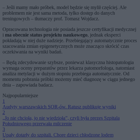
– Jeśli mamy mało próbek, model będzie się mylił częściej. Ale
problemem nie jest sama metoda, tylko dostęp do danych
treningowych – tłumaczy prof. Tomasz Wojdacz.
Opracowana technologia nie posiada jeszcze certyfikacji medycznej
i
ma obecnie status projektu naukowego
, jednak eksperci
pokładają w niej duże nadzieje. Przebiegający automatycznie proces
szacowania zmian epigenetycznych może znacząco skrócić czas
oczekiwania na wyniki badań.
– Będą zdecydowanie szybsze, ponieważ klasyczna histopatologia
wymaga oceny preparatów przez lekarza patomorfologa, natomiast
analiza metylacji w dużym stopniu przebiega automatycznie. Od
momentu pobrania próbki możemy mieć diagnozę w ciągu jednego
dnia – zapowiada badacz.
Najpopularniejsze
1
Audyty warszawskich SOR-ów. Ratusz publikuje wyniki
2
„Jo nie chcioła, jo nie wiedzioła”, czyli była prezes Szpitala
Południowego przerwała milczenie
3
Upały dotarły do szpitali. Chore dzieci chłodzone lodem