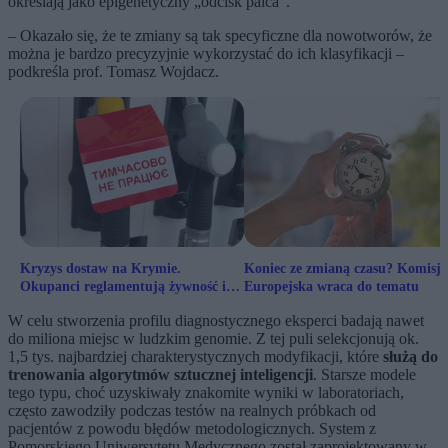
określają jako epigenetyczny „odcisk palca”.
– Okazało się, że te zmiany są tak specyficzne dla nowotworów, że
można je bardzo precyzyjnie wykorzystać do ich klasyfikacji –
podkreśla prof. Tomasz Wojdacz.
Kryzys dostaw na Krymie.
Koniec ze zmianą czasu? Komisja
Okupanci reglamentują żywność i
Europejska wraca do tematu
paliwo
W celu stworzenia profilu diagnostycznego eksperci badają nawet
do miliona miejsc w ludzkim genomie. Z tej puli selekcjonują ok.
1,5 tys. najbardziej charakterystycznych modyfikacji, które
służą do
trenowania algorytmów sztucznej inteligencji
. Starsze modele
tego typu, choć uzyskiwały znakomite wyniki w laboratoriach,
często zawodziły podczas testów na realnych próbkach od
pacjentów z powodu błędów metodologicznych. System z
Pomorskiego Uniwersytetu Medycznego został zaprojektowany w