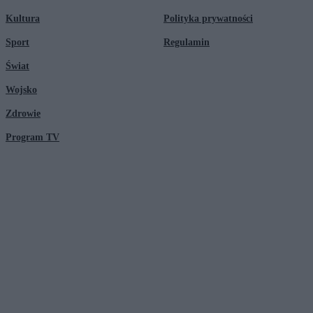
Kultura
Polityka prywatności
Sport
Regulamin
Świat
Wojsko
Zdrowie
Program TV
© 2026 Kanał Zero Spółka Akcyjna