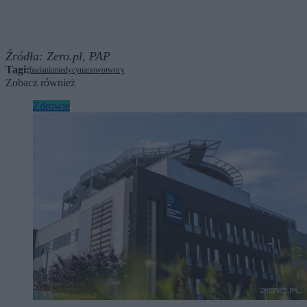
Źródła:
Zero.pl,
PAP
Tagi:
badania
medycyna
nowotwory
Zobacz również
Zdrowie