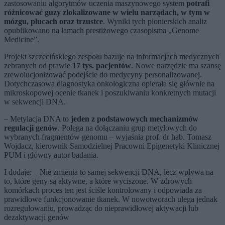
zastosowaniu algorytmów uczenia maszynowego system
potrafi
różnicować guzy zlokalizowane w wielu narządach, w tym w
mózgu, płucach oraz trzustce
. Wyniki tych pionierskich analiz
opublikowano na łamach prestiżowego czasopisma „Genome
Medicine”.
Projekt szczecińskiego zespołu bazuje na informacjach medycznych
zebranych od prawie
17 tys. pacjentów
. Nowe narzędzie ma szansę
zrewolucjonizować podejście do medycyny personalizowanej.
Dotychczasowa diagnostyka onkologiczna opierała się głównie na
mikroskopowej ocenie tkanek i poszukiwaniu konkretnych mutacji
w sekwencji DNA.
– Metylacja DNA to
jeden z podstawowych mechanizmów
regulacji genów
. Polega na dołączaniu grup metylowych do
wybranych fragmentów genomu – wyjaśnia prof. dr hab. Tomasz
Wojdacz, kierownik Samodzielnej Pracowni Epigenetyki Klinicznej
PUM i główny autor badania.
I dodaje: – Nie zmienia to samej sekwencji DNA, lecz wpływa na
to, które geny są aktywne, a które wyciszone. W zdrowych
komórkach proces ten jest ściśle kontrolowany i odpowiada za
prawidłowe funkcjonowanie tkanek. W nowotworach ulega jednak
rozregulowaniu, prowadząc do nieprawidłowej aktywacji lub
dezaktywacji genów