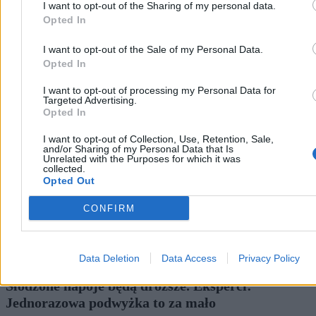
I want to opt-out of the Sharing of my personal data.
Opted In
I want to opt-out of the Sale of my Personal Data.
Zdrowie
Opted In
I want to opt-out of processing my Personal Data for
Targeted Advertising.
Opted In
I want to opt-out of Collection, Use, Retention, Sale,
and/or Sharing of my Personal Data that Is
Unrelated with the Purposes for which it was
collected.
Opted Out
CONFIRM
Data Deletion
Data Access
Privacy Policy
Słodzone napoje będą droższe. Eksperci:
Jednorazowa podwyżka to za mało