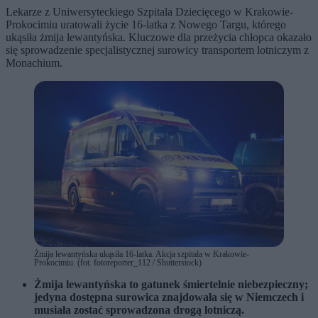
Lekarze z Uniwersyteckiego Szpitala Dziecięcego w Krakowie-
Prokocimiu uratowali życie 16-latka z Nowego Targu, którego
ukąsiła żmija lewantyńska. Kluczowe dla przeżycia chłopca okazało
się sprowadzenie specjalistycznej surowicy transportem lotniczym z
Monachium.
Żmija lewantyńska ukąsiła 16-latka. Akcja szpitala w Krakowie-
Prokocimiu. (fot. fotoreporter_112 / Shutterstock)
Żmija lewantyńska to gatunek śmiertelnie niebezpieczny;
jedyna dostępna surowica znajdowała się w Niemczech i
musiała zostać sprowadzona drogą lotniczą.