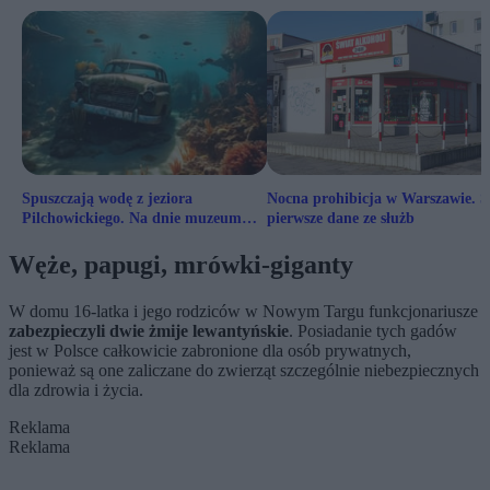
Spuszczają wodę z jeziora
Nocna prohibicja w Warszawie. S
Pilchowickiego. Na dnie muzeum
pierwsze dane ze służb
motoryzacji
Węże, papugi, mrówki-giganty
W domu 16-latka i jego rodziców w Nowym Targu funkcjonariusze
zabezpieczyli dwie żmije lewantyńskie
. Posiadanie tych gadów
jest w Polsce całkowicie zabronione dla osób prywatnych,
ponieważ są one zaliczane do zwierząt szczególnie niebezpiecznych
dla zdrowia i życia.
Reklama
Reklama