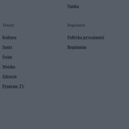
Nauka
Tematy
Regulamin
Kultura
Polityka prywatności
Sport
Regulamin
Świat
Wojsko
Zdrowie
Program TV
© 2026 Kanał Zero Spółka Akcyjna