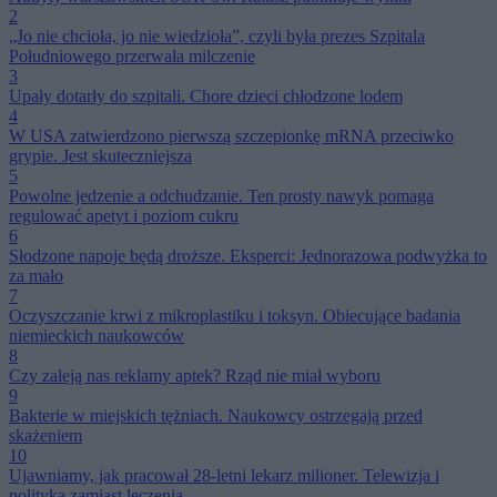
2
„Jo nie chcioła, jo nie wiedzioła”, czyli była prezes Szpitala
Południowego przerwała milczenie
3
Upały dotarły do szpitali. Chore dzieci chłodzone lodem
4
W USA zatwierdzono pierwszą szczepionkę mRNA przeciwko
grypie. Jest skuteczniejsza
5
Powolne jedzenie a odchudzanie. Ten prosty nawyk pomaga
regulować apetyt i poziom cukru
6
Słodzone napoje będą droższe. Eksperci: Jednorazowa podwyżka to
za mało
7
Oczyszczanie krwi z mikroplastiku i toksyn. Obiecujące badania
niemieckich naukowców
8
Czy zaleją nas reklamy aptek? Rząd nie miał wyboru
9
Bakterie w miejskich tężniach. Naukowcy ostrzegają przed
skażeniem
10
Ujawniamy, jak pracował 28-letni lekarz milioner. Telewizja i
polityka zamiast leczenia