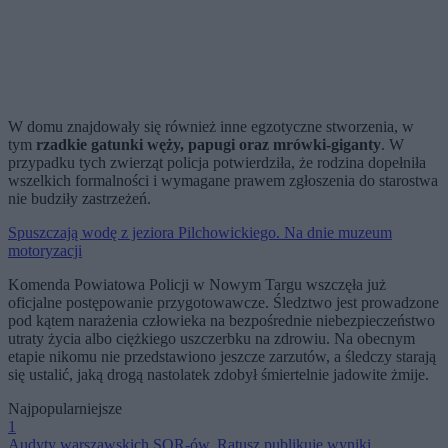
W domu znajdowały się również inne egzotyczne stworzenia, w
tym
rzadkie gatunki węży, papugi oraz mrówki-giganty
. W
przypadku tych zwierząt policja potwierdziła, że rodzina dopełniła
wszelkich formalności i wymagane prawem zgłoszenia do starostwa
nie budziły zastrzeżeń.
Spuszczają wodę z jeziora Pilchowickiego. Na dnie muzeum
motoryzacji
Komenda Powiatowa Policji w Nowym Targu wszczęła już
oficjalne postępowanie przygotowawcze. Śledztwo jest prowadzone
pod kątem narażenia człowieka na bezpośrednie niebezpieczeństwo
utraty życia albo ciężkiego uszczerbku na zdrowiu. Na obecnym
etapie nikomu nie przedstawiono jeszcze zarzutów, a śledczy starają
się ustalić, jaką drogą nastolatek zdobył śmiertelnie jadowite żmije.
Najpopularniejsze
1
Audyty warszawskich SOR-ów. Ratusz publikuje wyniki