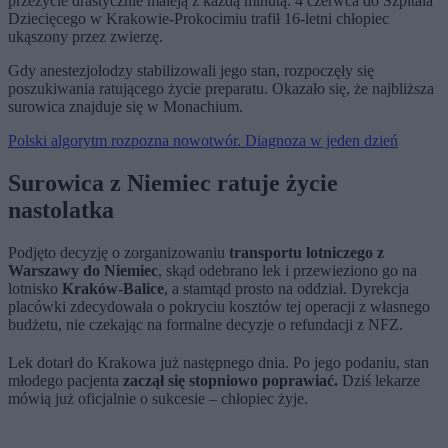
przeżycie drastycznie maleją z każdą minutą. 4 czerwca do Szpitala
Dziecięcego w Krakowie-Prokocimiu trafił 16-letni chłopiec
ukąszony przez zwierzę.
Gdy anestezjolodzy stabilizowali jego stan, rozpoczęły się
poszukiwania ratującego życie preparatu. Okazało się, że najbliższa
surowica znajduje się w Monachium.
Polski algorytm rozpozna nowotwór. Diagnoza w jeden dzień
Surowica z Niemiec ratuje życie
nastolatka
Podjęto decyzję o zorganizowaniu
transportu lotniczego z
Warszawy do Niemiec
, skąd odebrano lek i przewieziono go na
lotnisko
Kraków-Balice
, a stamtąd prosto na oddział. Dyrekcja
placówki zdecydowała o pokryciu kosztów tej operacji z własnego
budżetu, nie czekając na formalne decyzje o refundacji z NFZ.
Lek dotarł do Krakowa już następnego dnia. Po jego podaniu, stan
młodego pacjenta
zaczął się stopniowo poprawiać.
Dziś lekarze
mówią już oficjalnie o sukcesie – chłopiec żyje.