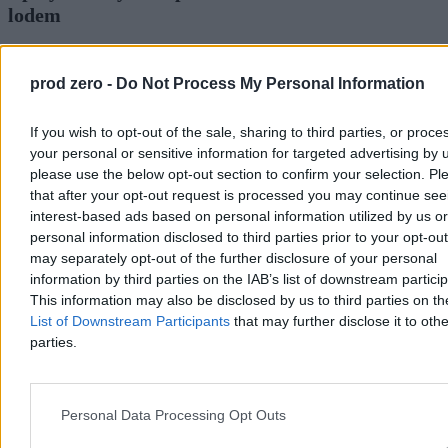
lodem
Ekstremalne upały postawiły w trudnej sytuacji nawet szpitale. Na
oddziale kardiologii dziecięcej w Rzeszowie nie ma klimatyzacji, a
prod zero -
Do Not Process My Personal Information
rodzice sami chłodzą dzieci lodem i wiatrakami. Personel przyznaje,
że modernizacja wymagałaby remontu całego oddziału, a nowy
budynek powstanie dopiero za trzy lata.
If you wish to opt-out of the sale, sharing to third parties, or proce
your personal or sensitive information for targeted advertising by 
please use the below opt-out section to confirm your selection. Pl
that after your opt-out request is processed you may continue see
Tomasz Pałasz
interest-based ads based on personal information utilized by us or
06.08.2026
3 min
personal information disclosed to third parties prior to your opt-ou
Reklama
may separately opt-out of the further disclosure of your personal
Reklama
information by third parties on the IAB’s list of downstream partici
This information may also be disclosed by us to third parties on t
List of Downstream Participants
that may further disclose it to othe
parties.
Personal Data Processing Opt Outs