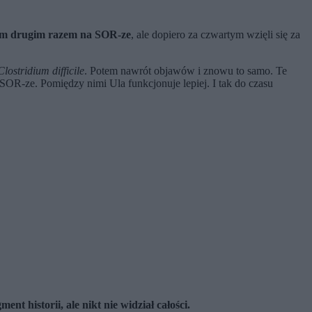
oim drugim razem na SOR-ze
, ale dopiero za czwartym wzięli się za
Clostridium difficile
. Potem nawrót objawów i znowu to samo. Te
 SOR-ze. Pomiędzy nimi Ula funkcjonuje lepiej. I tak do czasu
nt historii, ale nikt nie widział całości.