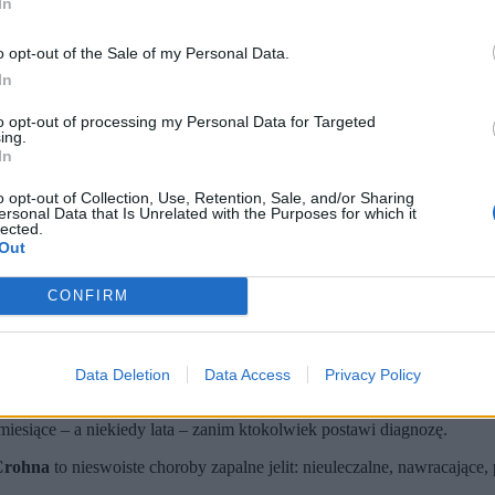
In
o opt-out of the Sale of my Personal Data.
In
to opt-out of processing my Personal Data for Targeted
ing.
In
o opt-out of Collection, Use, Retention, Sale, and/or Sharing
ersonal Data that Is Unrelated with the Purposes for which it
lected.
Out
CONFIRM
m)
kiego-Crohna dotykają w Polsce ponad 100 tys. osób, w większości
anim ktokolwiek postawił właściwą diagnozę, mimo że podejrzenie 
leki niedostępne w aptekach, kilkunastogodzinnych kolejek i brak
Data Deletion
Data Access
Privacy Policy
óle wystąpi – zawsze może minąć. Dla Uli, jak dla wielu pacjentów
iesiące – a niekiedy lata – zanim ktokolwiek postawi diagnozę.
-Crohna
to nieswoiste choroby zapalne jelit: nieuleczalne, nawracające,