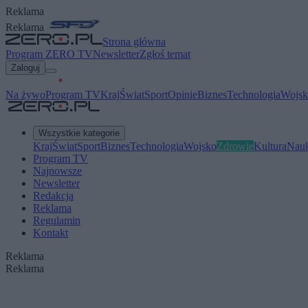
Reklama
Reklama
Strona główna
Program ZERO TV
Newsletter
Zgłoś temat
Zaloguj
Na żywo
Program TV
Kraj
Świat
Sport
Opinie
Biznes
Technologia
Wojsk
Wszystkie kategorie
Kraj
Świat
Sport
Biznes
Technologia
Wojsko
Zdrowie
Kultura
Nau
Program TV
Najnowsze
Newsletter
Redakcja
Reklama
Regulamin
Kontakt
Reklama
Reklama