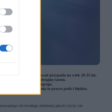
 młodych. Szczyt zachorowań przypada na wiek 20-35 lat.
WZJG pojawiło się już za drugim razem.
u jednego lekarza prowadzącego.
, dobór właściwego leczenia to proces prób i błędów.
 prowadzące do trwałego obniżenia jakości życia i do