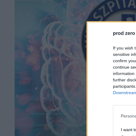
prod zero
If you wish 
sensitive in
confirm you
continue se
information 
further disc
participants
Downstream 
Persona
I want t