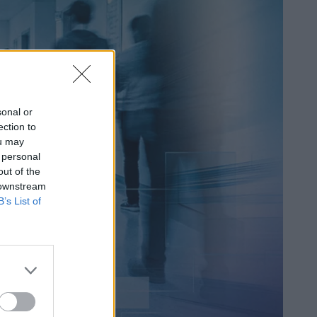
sonal or
ection to
ou may
 personal
out of the
 downstream
B’s List of