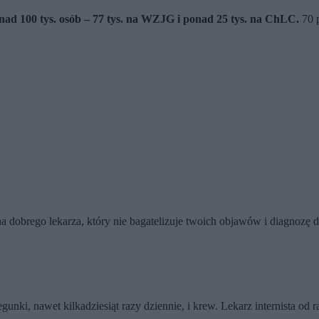
nad 100 tys. osób – 77 tys. na WZJG i ponad 25 tys. na ChLC.
70 p
 na dobrego lekarza, który nie bagatelizuje twoich objawów i diagnozę d
ki, nawet kilkadziesiąt razy dziennie, i krew. Lekarz internista od raz