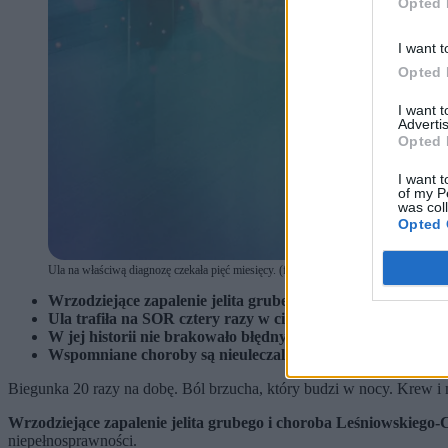
Opted 
I want t
Opted 
I want 
Advertis
Opted 
I want t
of my P
was col
Opted 
Ula na właściwą diagnozę czekała pięć miesięcy. (fot. shutterstock.com, magnific.co
Wrzodziejące zapalenie jelita grubego i choroba Leśniows
Ula trafiła na SOR cztery razy w ciągu pięciu miesięcy, z
W jej historii nie brakowało błędnych diagnoz, recept na 
Wspomniane choroby są nieuleczalne, a remisja – jeśli w og
Biegunka 20 razy na dobę. Ból brzucha, który budzi w nocy. Krew i m
Wrzodziejące zapalenie jelita grubego i choroba Leśniowskiego
niepełnosprawności.