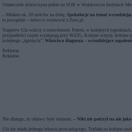
Ostatecznie dziewczyna jedzie na SOR w Wojskowym Instytucie Me
– Miałam ok. 20 stolców na dobę.
Spekulacje na temat wrzodziejąc
to porządnie – mówi w rozmowie z Zero.pl.
Najpierw Ula walczy z rotawirusem. Potem, w kolejnych tygodniach, m
przypadłości często występują przy WZJG. Kolejne wizyty, kolejne po
kolejnego „tąpnięcia”.
Właściwa diagnoza – wrzodziejące zapalenie 
Reklama
Reklama
Nie dlatego, że objawy były niejasne.
– Nikt nie patrzył na nie jako
Ula nie miała jednego lekarza prowadzącego. Trafiała na kolejne osob