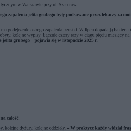
dycznym w Warszawie przy ul. Szaserów.
ego zapalenia jelita grubego były podsuwane przez lekarzy za m
a podejrzenie ostrego zapalenia trzustki. W lipcu dopada ją bakteria
byty, kolejne wypisy. Łącznie cztery razy w ciągu pięciu miesięcy na
jelita grubego – pojawia się w listopadzie 2025 r.
 na całość.
y, kolejne dyżury, kolejne oddziały.
– W praktyce każdy widział fragme