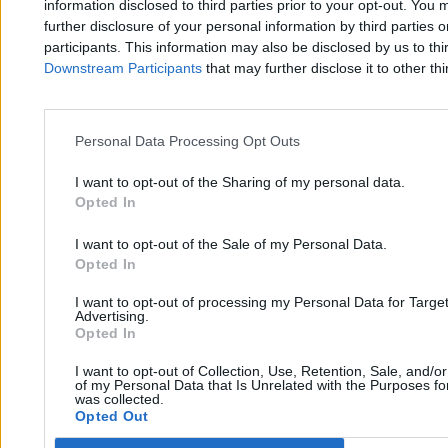
CBA w ministerstwie. Hennig-Kloska: Przyszedł
information disclosed to third parties prior to your opt-out. You 
czas rozliczeń
further disclosure of your personal information by third parties 
participants. This information may also be disclosed by us to thi
Downstream Participants
that may further disclose it to other thi
Filip Baczkura
21.04.2026
3 min
Personal Data Processing Opt Outs
Kraj
I want to opt-out of the Sharing of my personal data.
Opted In
I want to opt-out of the Sale of my Personal Data.
Opted In
I want to opt-out of processing my Personal Data for Targe
Advertising.
Opted In
I want to opt-out of Collection, Use, Retention, Sale, and/o
of my Personal Data that Is Unrelated with the Purposes for
was collected.
Opted Out