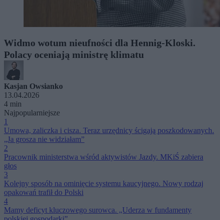
Widmo wotum nieufności dla Hennig-Kloski.
Polacy oceniają ministrę klimatu
Kasjan Owsianko
13.04.2026
4 min
Najpopularniejsze
1
Umowa, zaliczka i cisza. Teraz urzędnicy ścigają poszkodowanych.
„Ja grosza nie widziałam”
2
Pracownik ministerstwa wśród aktywistów Jazdy. MKiŚ zabiera
głos
3
Kolejny sposób na ominięcie systemu kaucyjnego. Nowy rodzaj
opakowań trafił do Polski
4
Mamy deficyt kluczowego surowca. „Uderza w fundamenty
polskiej gospodarki”