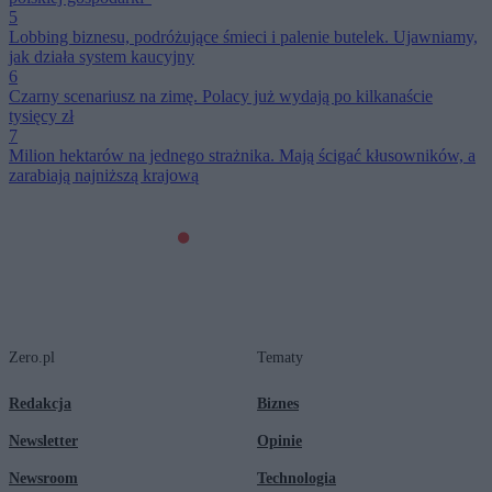
5
Lobbing biznesu, podróżujące śmieci i palenie butelek. Ujawniamy,
jak działa system kaucyjny
6
Czarny scenariusz na zimę. Polacy już wydają po kilkanaście
tysięcy zł
7
Milion hektarów na jednego strażnika. Mają ścigać kłusowników, a
zarabiają najniższą krajową
Zero.pl
Tematy
Redakcja
Biznes
Newsletter
Opinie
Newsroom
Technologia