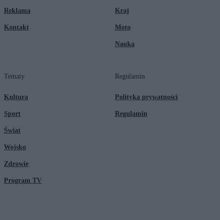
Reklama
Kraj
Kontakt
Moto
Nauka
Tematy
Regulamin
Kultura
Polityka prywatności
Sport
Regulamin
Świat
Wojsko
Zdrowie
Program TV
© 2026 Kanał Zero Spółka Akcyjna