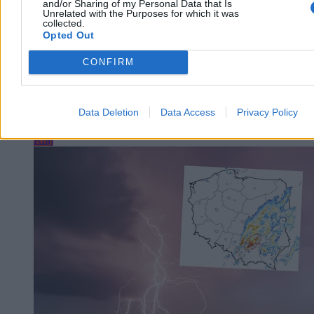
and/or Sharing of my Personal Data that Is
cenę, dodać do koszyka i zapłacić. W praktyce coraz częściej
Unrelated with the Purposes for which it was
collected.
przypominają system małych decyzji, w którym końcowa kwota
Opted Out
zależy nie tylko od ceny widocznej na karcie produktu.
CONFIRM
Redakcja Zero.pl
Dzisiaj 14:23
Data Deletion
Data Access
Privacy Policy
6 min
Kraj