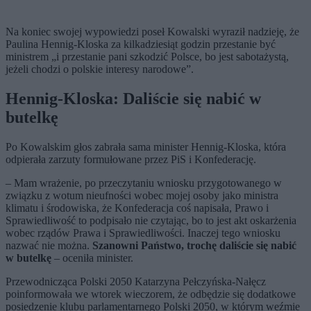
Na koniec swojej wypowiedzi poseł Kowalski wyraził nadzieję, że
Paulina Hennig-Kloska za kilkadziesiąt godzin przestanie być
ministrem „i przestanie pani szkodzić Polsce, bo jest sabotażystą,
jeżeli chodzi o polskie interesy narodowe”.
Hennig-Kloska: Daliście się nabić w
butelkę
Po Kowalskim głos zabrała sama minister Hennig-Kloska, która
odpierała zarzuty formułowane przez PiS i Konfederację.
– Mam wrażenie, po przeczytaniu wniosku przygotowanego w
związku z wotum nieufności wobec mojej osoby jako ministra
klimatu i środowiska, że Konfederacja coś napisała, Prawo i
Sprawiedliwość to podpisało nie czytając, bo to jest akt oskarżenia
wobec rządów Prawa i Sprawiedliwości. Inaczej tego wniosku
nazwać nie można.
Szanowni Państwo, trochę daliście się nabić
w butelkę
– oceniła minister.
Przewodnicząca Polski 2050 Katarzyna Pełczyńska-Nałęcz
poinformowała we wtorek wieczorem, że odbędzie się dodatkowe
posiedzenie klubu parlamentarnego Polski 2050, w którym weźmie