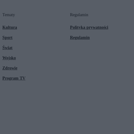
Tematy
Regulamin
Kultura
Polityka prywatności
Sport
Regulamin
Świat
Wojsko
Zdrowie
Program TV
© 2026 Kanał Zero Spółka Akcyjna