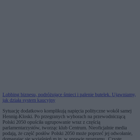
Lobbing biznesu, podróżujące śmieci i palenie butelek. Ujawniamy,
jak działa system kaucyjny
Sytuację dodatkowo komplikują napięcia polityczne wokół samej
Hennig-Kloski. Po przegranych wyborach na przewodniczącą
Polski 2050 opuściła ugrupowanie wraz z częścią
parlamentarzystów, tworząc klub Centrum. Nieoficjalnie media
podają, że część posłów Polski 2050 może poprzeć jej odwołanie,
domagając się wyjaśnień m.in. w sprawie programu „Czyste