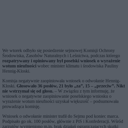
We wtorek odbyło się posiedzenie sejmowej Komisji Ochrony
Środowiska, Zasobów Naturalnych i Leśnictwa, podczas którego
rozpatrywany i opiniowany był poselski wniosek o wyrażenie
wotum nieufności
wobec minister klimatu i środowiska Pauliny
Hennig-Kloski.
Komisja negatywnie zaopiniowała wniosek o odwołanie Hennig-
Kloski.
Głosowało 36 posłów, 21 było „za”, 15 – „przeciw”. Nikt
nie wstrzymał się od głosu.
– W związku z tym informuję, że
wniosek o negatywne zaopiniowanie poselskiego wniosku o
wyrażenie wotum nieufności uzyskał większość – podsumowała
prowadząca komisję.
Wniosek o odwołanie minister trafił do Sejmu pod koniec marca.
Podpisało go ok. 100 posłów, głównie z PiS i Konfederacji. Wśród
zarzutów wymieniono m.in. brak działań ograniczających skutki