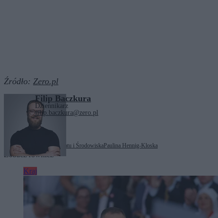
Źródło:
Zero.pl
Filip Baczkura
Dziennikarz
filip.baczkura@zero.pl
Tagi:
Ministerstwo Klimatu i Środowiska
Paulina Hennig-Kloska
Zobacz również
Kraj