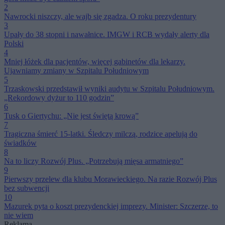
2
Nawrocki niszczy, ale wajb się zgadza. O roku prezydentury
3
Upały do 38 stopni i nawałnice. IMGW i RCB wydały alerty dla
Polski
4
Mniej łóżek dla pacjentów, więcej gabinetów dla lekarzy.
Ujawniamy zmiany w Szpitalu Południowym
5
Trzaskowski przedstawił wyniki audytu w Szpitalu Południowym.
„Rekordowy dyżur to 110 godzin”
6
Tusk o Giertychu: „Nie jest świętą krową”
7
Tragiczna śmierć 15-latki. Śledczy milczą, rodzice apelują do
świadków
8
Na to liczy Rozwój Plus. „Potrzebują mięsa armatniego”
9
Pierwszy przelew dla klubu Morawieckiego. Na razie Rozwój Plus
bez subwencji
10
Mazurek pyta o koszt prezydenckiej imprezy. Minister: Szczerze, to
nie wiem
Reklama