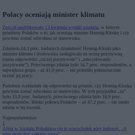
Polacy oceniają minister klimatu
Zero.pl opublikowało 13 kwietnia wyniki sondażu
, w którym
pytaliśmy Polaków o to, jak oceniają minister Hennig-Kloskę i czy
powinna zostać odwołana ze stanowiska.
Zdaniem 24,3 proc. badanych działalność Hennig-Kloski jako
minister klimatu i środowiska zasługiwała na ocenę pozytywną
(suma odpowiedzi „raczej pozytywnie” i „zdecydowanie
pozytywnie”). Przeciwnego zdania było 34,7 proc. respondentów, a
największa grupa – aż 41,0 proc. – nie potrafiło jednoznacznie
ocenić jej pracy.
Podobnie rozkładały się odpowiedzi na pytanie, czy Hennig-Kloska
powinna zostać odwołana ze stanowiska. W tym przypadku „za”
było 33,8 proc. badanych, przeciwnego zdania było 18,9 proc.
respondentów. Blisko połowa Polaków – aż 47,2 proc. – nie miało
zdania w tej kwestii.
Najpopularniejsze
1
Afera w Szpitalu Południowym to wierzchołek góry lodowej. „A
góra może być całkiem spora”