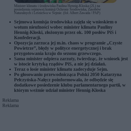
Minister klimatu i środowiska Paulina Hennig-Kloska (2L) na
posiedzeniu sejmowej komisji Ochrony Środowiska, Zasobów
Naturalnych i Leśnictwa w Sejmie. (fot. Albert Zawada / PAP)
Sejmowa komisja środowiska zajęła się wnioskiem o
wotum nieufności wobec minister klimatu Pauliny
Hennig-Kloski, złożonym przez ok. 100 posłów PiS i
Konfederacji.
Opozycja zarzuca jej m.in. chaos w programie „Czyste
Powietrze”, błędy w polityce energetycznej i brak
przygotowania kraju do sezonu grzewczego.
Sama minister odpiera zarzuty, twierdząc, że wniosek jest
w istocie krytyką rządów PiS, a nie jej działań.
Teraz o losie minister klimatu zadecyduje Sejm.
Po głosowaniu przewodnicząca Polski 2050 Katarzyna
Pełczyńska-Nałęcz poinformowała, że odbędzie się
dodatkowe posiedzenie klubu parlamentarnego partii, w
którym weźmie udział minister Hennig-Kloska
Reklama
Reklama