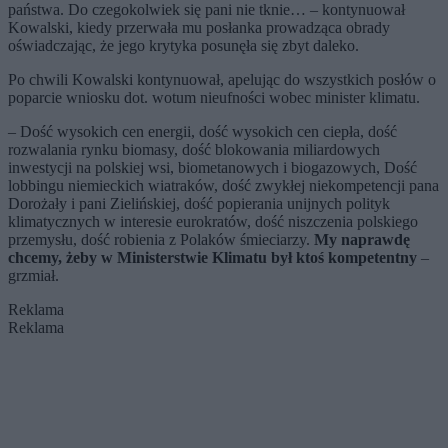
państwa. Do czegokolwiek się pani nie tknie… – kontynuował
Kowalski, kiedy przerwała mu posłanka prowadząca obrady
oświadczając, że jego krytyka posunęła się zbyt daleko.
Po chwili Kowalski kontynuował, apelując do wszystkich posłów o
poparcie wniosku dot. wotum nieufności wobec minister klimatu.
– Dość wysokich cen energii, dość wysokich cen ciepła, dość
rozwalania rynku biomasy, dość blokowania miliardowych
inwestycji na polskiej wsi, biometanowych i biogazowych, Dość
lobbingu niemieckich wiatraków, dość zwykłej niekompetencji pana
Dorożały i pani Zielińskiej, dość popierania unijnych polityk
klimatycznych w interesie eurokratów, dość niszczenia polskiego
przemysłu, dość robienia z Polaków śmieciarzy.
My naprawdę
chcemy, żeby w Ministerstwie Klimatu był ktoś kompetentny
–
grzmiał.
Reklama
Reklama