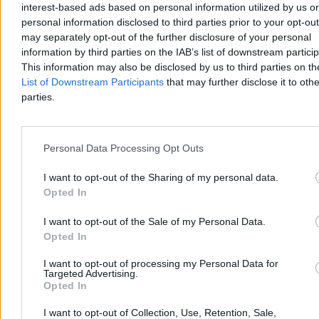
interest-based ads based on personal information utilized by us or
Dzisiaj 14:59
personal information disclosed to third parties prior to your opt-ou
7 min
may separately opt-out of the further disclosure of your personal
Kraj
information by third parties on the IAB’s list of downstream partici
This information may also be disclosed by us to third parties on t
List of Downstream Participants
that may further disclose it to othe
parties.
Personal Data Processing Opt Outs
I want to opt-out of the Sharing of my personal data.
Opted In
I want to opt-out of the Sale of my Personal Data.
Opted In
I want to opt-out of processing my Personal Data for
Zakupy online stały się systemem. Wygrywają ci,
Targeted Advertising.
Opted In
którzy znają zasady
I want to opt-out of Collection, Use, Retention, Sale,
Zakupy w internecie miały być proste: znaleźć produkt, porównać