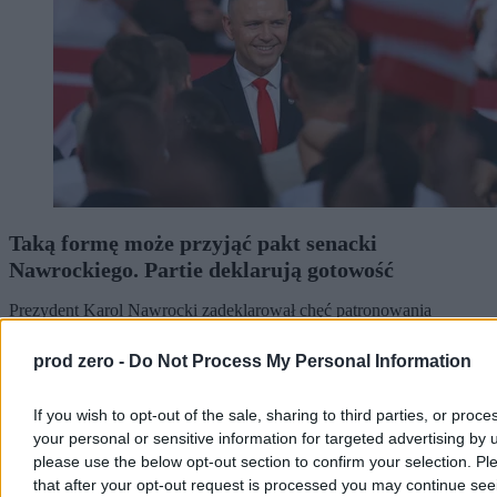
Taką formę może przyjąć pakt senacki
Nawrockiego. Partie deklarują gotowość
Prezydent Karol Nawrocki zadeklarował chęć patronowania
prawicowemu paktowi senackiemu. Choć przedstawiciele Prawa i
Sprawiedliwości, obu Konfederacji oraz Rozwoju Plus deklarują w
prod zero -
Do Not Process My Personal Information
rozmowach z Zero.pl gotowość do negocjacji, istnieje kilka
potencjalnych „ale”. – Nasz Senat oparty jest na dziwacznej
ordynacji wyborczej – mówi Zero.pl prof. Rafał Chwedoruk.
If you wish to opt-out of the sale, sharing to third parties, or proce
your personal or sensitive information for targeted advertising by 
please use the below opt-out section to confirm your selection. Pl
that after your opt-out request is processed you may continue see
Kasjan Owsianko