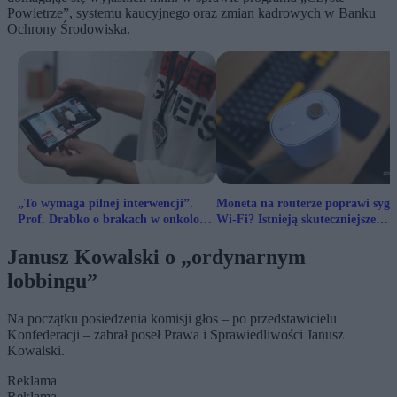
Powietrze”, systemu kaucyjnego oraz zmian kadrowych w Banku
Ochrony Środowiska.
„To wymaga pilnej interwencji”.
Moneta na routerze poprawi sygn
Prof. Drabko o brakach w onkologii
Wi-Fi? Istnieją skuteczniejsze
dziecięcej
metody
Janusz Kowalski o „ordynarnym
lobbingu”
Na początku posiedzenia komisji głos – po przedstawicielu
Konfederacji – zabrał poseł Prawa i Sprawiedliwości Janusz
Kowalski.
Reklama
Reklama