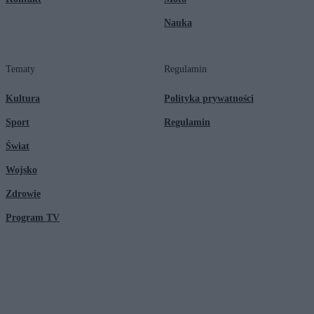
Nauka
Tematy
Regulamin
Kultura
Polityka prywatności
Sport
Regulamin
Świat
Wojsko
Zdrowie
Program TV
© 2026 Kanał Zero Spółka Akcyjna