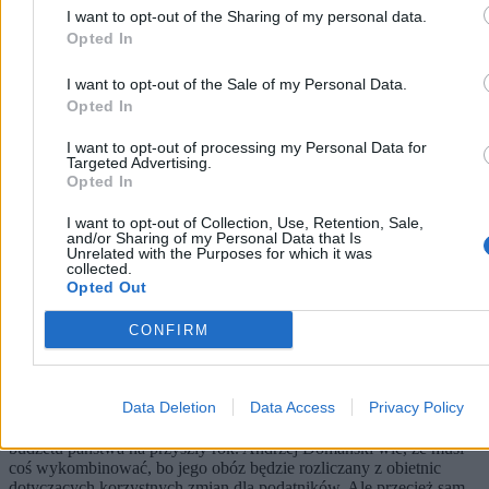
I want to opt-out of the Sharing of my personal data.
Opted In
I want to opt-out of the Sale of my Personal Data.
Opted In
I want to opt-out of processing my Personal Data for
Targeted Advertising.
Opted In
I want to opt-out of Collection, Use, Retention, Sale,
and/or Sharing of my Personal Data that Is
Unrelated with the Purposes for which it was
collected.
Opted Out
CONFIRM
Między podatkowymi obietnicami a okiem
Brukseli. Gra o budżet ruszyła
Data Deletion
Data Access
Privacy Policy
Przed ministrem finansów karkołomne zadanie. Nadchodzą wybory
i to właśnie polityka będzie dyktować warunki przy układaniu
budżetu państwa na przyszły rok. Andrzej Domański wie, że musi
coś wykombinować, bo jego obóz będzie rozliczany z obietnic
dotyczących korzystnych zmian dla podatników. Ale przecież sam