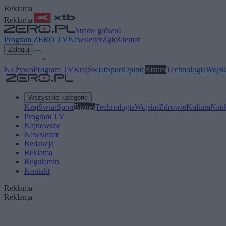
Reklama
Reklama
Strona główna
Program ZERO TV
Newsletter
Zgłoś temat
Zaloguj
Na żywo
Program TV
Kraj
Świat
Sport
Opinie
Biznes
Technologia
Wojsk
Wszystkie kategorie
Kraj
Świat
Sport
Biznes
Technologia
Wojsko
Zdrowie
Kultura
Nau
Program TV
Najnowsze
Newsletter
Redakcja
Reklama
Regulamin
Kontakt
Reklama
Reklama