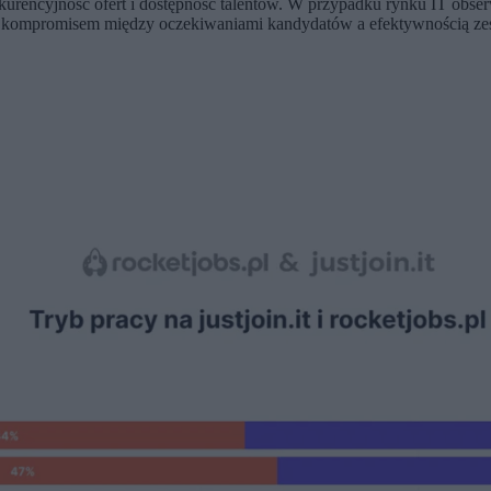
onkurencyjność ofert i dostępność talentów. W przypadku rynku IT obse
kompromisem między oczekiwaniami kandydatów a efektywnością zespo