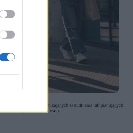
za konkretnie dla osób szukających zatrudnienia lub planujących
iło łącznie ponad 4,2 mln osób.