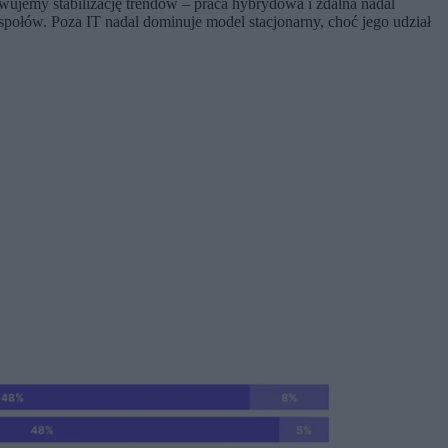
rwujemy stabilizację trendów – praca hybrydowa i zdalna nadal
łów. Poza IT nadal dominuje model stacjonarny, choć jego udział