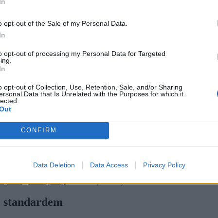
In
o opt-out of the Sale of my Personal Data.
In
to opt-out of processing my Personal Data for Targeted
ing.
In
o opt-out of Collection, Use, Retention, Sale, and/or Sharing
ersonal Data that Is Unrelated with the Purposes for which it
lected.
Out
CONFIRM
Data Deletion
Data Access
Privacy Policy
ją obecny rynek pracy w Polsce – i tłumaczymy, co każda z nich oznac
stjoin.it
i
rocketjobs.p
l, które w pierwszym kwartale 2026 roku odwiedz
yć standardem