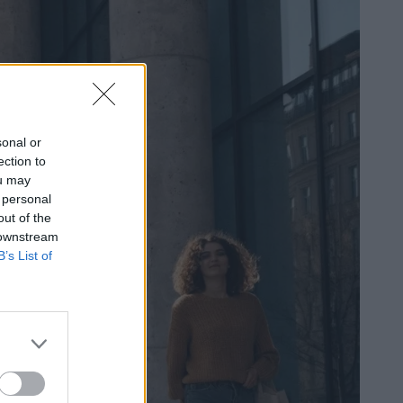
sonal or
ection to
ou may
 personal
out of the
 downstream
B’s List of