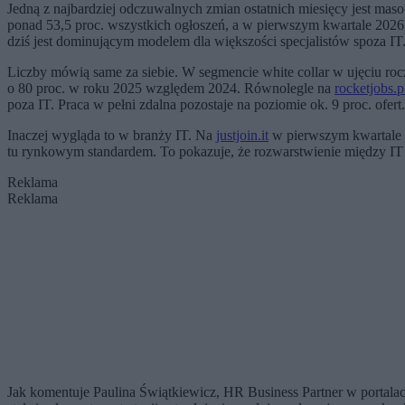
Jedną z najbardziej odczuwalnych zmian ostatnich miesięcy jest mas
ponad 53,5 proc. wszystkich ogłoszeń, a w pierwszym kwartale 2026 r. 
dziś jest dominującym modelem dla większości specjalistów spoza IT
Liczby mówią same za siebie. W segmencie white collar w ujęciu r
o 80 proc. w roku 2025 względem 2024. Równolegle na
rocketjobs.p
poza IT. Praca w pełni zdalna pozostaje na poziomie ok. 9 proc. ofert.
Inaczej wygląda to w branży IT. Na
justjoin.it
w pierwszym kwartale 20
tu rynkowym standardem. To pokazuje, że rozwarstwienie między IT a 
Reklama
Reklama
Jak komentuje Paulina Świątkiewicz, HR Business Partner w portala