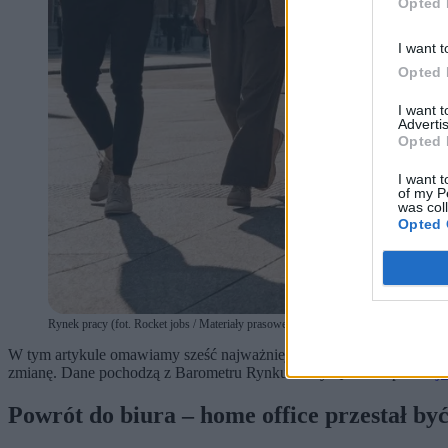
Opted 
I want t
Opted 
I want 
Advertis
Opted 
I want t
of my P
was col
Opted 
Rynek pracy (fot. Rocket jobs / Materiały prasowe)
W tym artykule omawiamy sześć najważniejszych zmian, które definiu
zmianę. Dane pochodzą z Barometru Rynku Pracy Q1 2026 portali
ju
Powrót do biura – home office przestał b