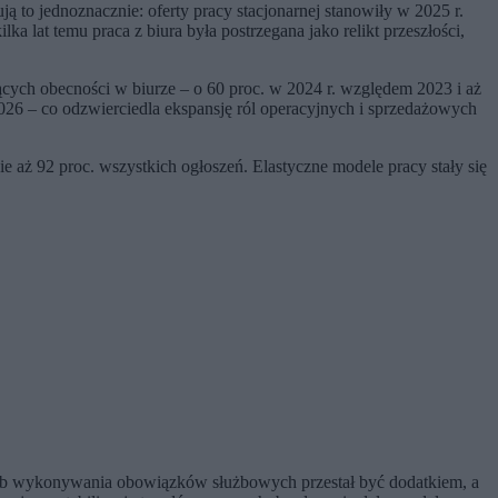
ą to jednoznacznie: oferty pracy stacjonarnej stanowiły w 2025 r.
a lat temu praca z biura była postrzegana jako relikt przeszłości,
ych obecności w biurze – o 60 proc. w 2024 r. względem 2023 i aż
026 – co odzwierciedla ekspansję ról operacyjnych i sprzedażowych
ie aż 92 proc. wszystkich ogłoszeń. Elastyczne modele pracy stały się
tryb wykonywania obowiązków służbowych przestał być dodatkiem, a