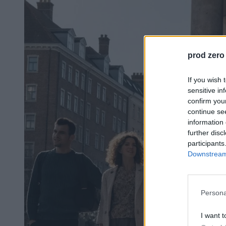
prod zero
If you wish 
sensitive in
confirm you
continue se
information 
further disc
participants
Downstream 
Persona
I want t