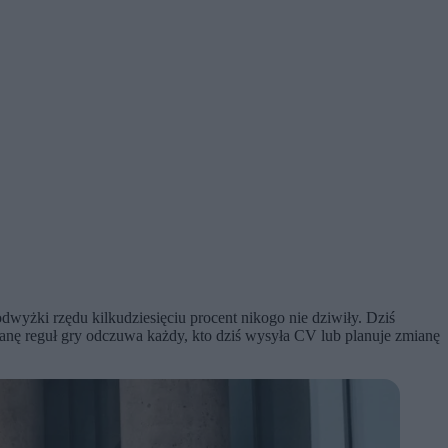
odwyżki rzędu kilkudziesięciu procent nikogo nie dziwiły. Dziś
anę reguł gry odczuwa każdy, kto dziś wysyła CV lub planuje zmianę