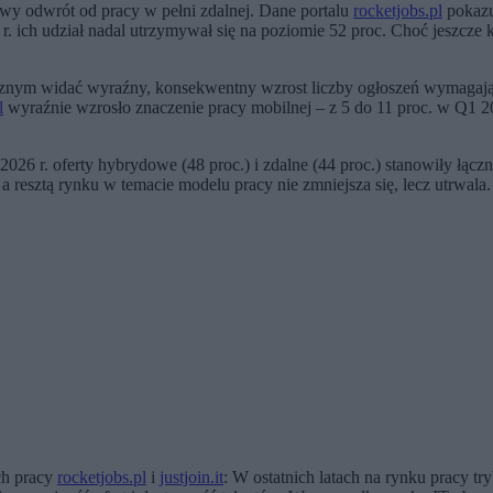
owy odwrót od pracy w pełni zdalnej. Dane portalu
rocketjobs.pl
pokazuj
ich udział nadal utrzymywał się na poziomie 52 proc. Choć jeszcze kilk
.
ocznym widać wyraźny, konsekwentny wzrost liczby ogłoszeń wymagając
l
wyraźnie wzrosło znaczenie pracy mobilnej – z 5 do 11 proc. w Q1 2
26 r. oferty hybrydowe (48 proc.) i zdalne (44 proc.) stanowiły łączn
resztą rynku w temacie modelu pracy nie zmniejsza się, lecz utrwala.
ch pracy
rocketjobs.pl
i
justjoin.it
: W ostatnich latach na rynku pracy 