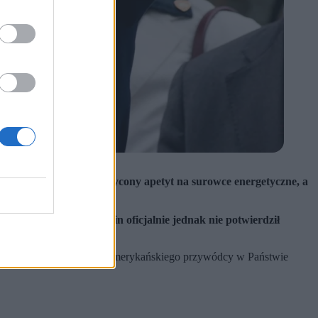
ada – Chiny mają nienasycony apetyt na surowce energetyczne, a
nio się załamał.
 irańskiej ropie. Pekin oficjalnie jednak nie potwierdził
 jeszcze podczas pobytu amerykańskiego przywódcy w Państwie