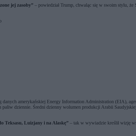
zone jej zasoby”
– powiedział Trump, chwaląc się w swoim stylu, że 
ło
danych amerykańskiej Energy Information Administration (EIA), agenc
h paliw dziennie. Średni dzienny wolumen produkcji Arabii Saudyjskie
do Teksasu, Luizjany i na Alaskę”
– tak w wywiadzie kreślił wizję 