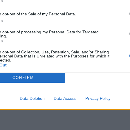
In
o opt-out of the Sale of my Personal Data.
In
to opt-out of processing my Personal Data for Targeted
ing.
In
o opt-out of Collection, Use, Retention, Sale, and/or Sharing
ersonal Data that Is Unrelated with the Purposes for which it
lected.
Out
VUCCI / East News)
i. Zdaniem amerykańskiego prezydenta, wszystko idealnie się skł
CONFIRM
 Amerykański eksport „czarnego złota” do Państwa Środka ostat
z boleśnie dotknęła Chińczyków – w dużej mierze polegają oni na
Data Deletion
Data Access
Privacy Policy
rmował w wywiadzie dla telewizji Fox News. Został on wyemitowany