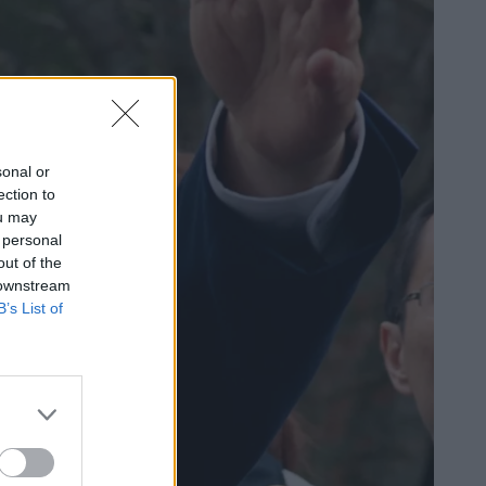
sonal or
ection to
ou may
 personal
out of the
 downstream
B’s List of