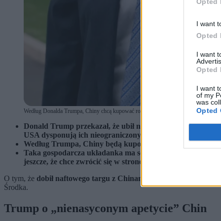
Opted 
I want t
Opted 
I want 
Advertis
Opted 
I want t
of my P
was col
Opted 
Według Donalda Trumpa, Chiny chcą kupować ropę naftową od USA (fot. EVAN 
Donald Trump przekazał, że ubił naftowy interes z Chinam
USA dysponują ich nieograniczonymi zasobami.
Według Trumpa, Chiny będą kupować od USA ropę naftową.
Taka gospodarcza układanka ma sens. Blokada Cieśniny Ormu
jeszcze, że chce zwrócić się w stronę USA.
O tym, że
dobił naftowego targu z Chinami
, Donald Trump poinfo
Środka.
Trump o „nienasyconym apetycie” Chin