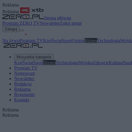
Reklama
Reklama
Strona główna
Program ZERO TV
Newsletter
Zgłoś temat
Zaloguj
Na żywo
Program TV
Kraj
Świat
Sport
Opinie
Biznes
Technologia
Wojsk
Wszystkie kategorie
Kraj
Świat
Sport
Biznes
Technologia
Wojsko
Zdrowie
Kultura
Nau
Program TV
Najnowsze
Newsletter
Redakcja
Reklama
Regulamin
Kontakt
Reklama
Reklama