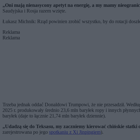
„Oni mają nienasycony apetyt na energię, a my mamy nieogranic
Saudyjska i Rosja razem wzięte.
Łukasz Michnik: Rząd powinien zrobić wszystko, by do rotacji dosz
Reklama
Reklama
Trzeba jednak oddać Donaldowi Trumpowi, że nie przesadził. Według 
2025 r. produkowały średnio 23,6 mln baryłek ropy i innych płynnyc
baryłek (daje to łącznie 21,74 mln baryłek dziennie).
„Udadzą się do Teksasu, my zaczniemy kierować chińskie statki 
zarejestrowana po jego
spotkaniu z Xi Jinpingiem
).