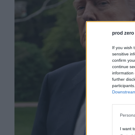
prod zero
If you wish 
sensitive in
confirm you
continue se
information 
further disc
participants
Downstream 
Persona
I want t