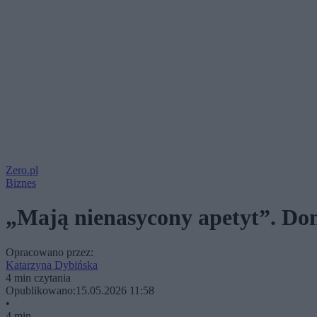
Zero.pl
Biznes
„Mają nienasycony apetyt”. Do
Opracowano przez:
Katarzyna Dybińska
4 min czytania
Opublikowano:
15.05.2026 11:58
•
4 min