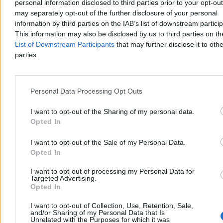
personal information disclosed to third parties prior to your opt-ou
may separately opt-out of the further disclosure of your personal
information by third parties on the IAB’s list of downstream partici
This information may also be disclosed by us to third parties on t
List of Downstream Participants
that may further disclose it to othe
parties.
Personal Data Processing Opt Outs
Może być taniej na stacjach. Jest nowa prognoza
cen paliw
I want to opt-out of the Sharing of my personal data.
Opted In
W pierwszym tygodniu sierpnia spadły hurtowe ceny paliw.
Analitycy rynku przekonują, że możliwe są również obniżki na
I want to opt-out of the Sale of my Personal Data.
stacjach – i to już w najbliższych dniach.
Opted In
I want to opt-out of processing my Personal Data for
Targeted Advertising.
Krzysztof Jabłonowski
Opted In
Wczoraj 14:19
3 min
I want to opt-out of Collection, Use, Retention, Sale,
Reklama
and/or Sharing of my Personal Data that Is
Reklama
Unrelated with the Purposes for which it was