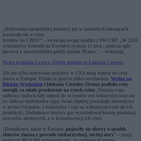
„Notowania europejskiej pszenicy już w minionych miesiącach
poruszały się w rytm
trendów na CBOT” – zwracają uwagę analitycy PKO BP. „W 2026
wrześniowy kontrakt na Euronext zyskuje 11 proc., podczas gdy
lipcowy z amerykańskiej giełdy niemal 28 proc.” – wskazują.
Nowa posłanka Lewicy. Objęła mandat po Łukaszu Litewce
Ale nie tylko notowania pszenicy w USA mają wpływ na ceny
ziarna w Europie. Działa tu jeszcze jeden mechanizm.
Wojna na
Bliskim Wschodzie
i blokada Cieśniny Ormuz podbiła ceny
energii, co miało przełożenie na rynek rolny
. Droższa ropa
naftowa i paliwa dały impuls do wzrostów cen kukurydzy oraz soi
(w obliczu niedoborów ropy, świat chętniej poszukuje alternatywy
w postaci biopaliw, a kukurydza i soja są wykorzystywane do ich
produkcji). Dodatkowo droższy gaz wywindował koszty produkcji
nawozów azotowych, a w konsekwencji ich ceny.
„Dodatkowo, także w Europie,
pojawiły się obawy o spadek
zbiorów ziarna z powodu niekorzystnej, suchej aury
” – piszą
analitycy PKO BP, przypominając, że zarówno Komisja