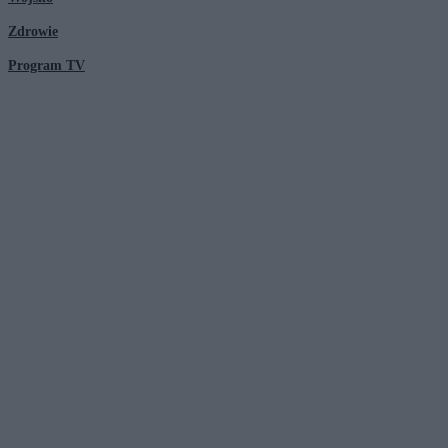
Zdrowie
Program TV
© 2026 Kanał Zero Spółka Akcyjna