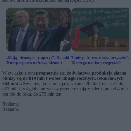
stanów oraz dwie trzecie zachodniej części USA).
„Mają nienasycony apetyt”. Donald
Tanie państwo, droga przyszłość.
Trump ogłasza naftowy biznes z
Dlaczego nauka przegrywa?
Pekinem
W związku z tym
prognozuje się, że światowa produkcja ziarna
obniży się do 819 mln t wobec ubiegłorocznych, rekordowych
844 mln t.
Światowa konsumpcja w sezonie 2026/27 na spaść do
823 mln t, zaś globalne zapasy pszenicy mają zmaleć o ponad 4 mln
ton rok do roku, do 275 mln ton.
Reklama
Reklama