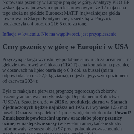
Notowania pszenicy w Europie pną się w górę. Analitycy PKO BP
wskazują w najnowszym raporcie surowcowym, że 12 maja cena
tego zboża na giełdzie Euronext MATIF (najważniejsza giełda
towarowa na Starym Kontynencie , z siedzibą w Paryżu),
podskoczyła o 4 proc. do 216,5 euro za tonę.
Inflacja w kwietniu. Nie ma wątpliwości, jest przyspieszenie
Ceny pszenicy w górę w Europie i w USA
Przyczyną takiego wzrostu był podobnie silny ruch za oceanem – na
giełdzie towarowej w Chicaco (CBOT) cena kontraktu na pszenicę
w dostawach na lipiec otarła się o 6,8 dol. za buszel (miara
odpowiadająca ok. 27,2 kg ziarna), co jest najwyższym poziomem
od czerwca 2024 r.
Była to reakcja na pierwszą prognozę tegorocznych zbiorów
pszenicy autorstwa amerykańskiego Departamentu Rolnictwa
(USDA). Szacuje on, że
w 2026 r. produkcja ziarna w Stanach
Zjednoczonych będzie najniższa od 1972 r.
i wyniesie 1,56 mld
buszli. Oznacza to spadek o 21 proc. w ujęciu rok do roku.
Powód?
Zmniejszenie powierzchni upraw oraz słabe plony pszenicy
ozimej w następstwie suszy
(w kwietniu amerykańskie służby
informowały, że susza objęła 97 proc. południowo-wschodnich