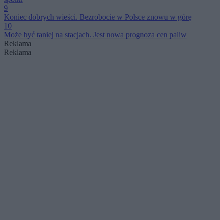
9
Koniec dobrych wieści. Bezrobocie w Polsce znowu w górę
10
Może być taniej na stacjach. Jest nowa prognoza cen paliw
Reklama
Reklama