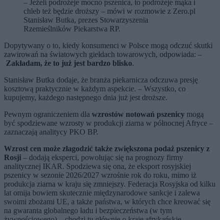
– Jeżeli podrożeje mocno pszenica, to podrożeje mąka i
chleb też będzie droższy – mówi w rozmowie z Zero.pl
Stanisław Butka, prezes Stowarzyszenia
Rzemieślników Piekarstwa RP.
Dopytywany o to, kiedy konsumenci w Polsce mogą odczuć skutki
zawirowań na światowych giełdach towarowych, odpowiada: –
Zakładam, że to już jest bardzo blisko
.
Stanisław Butka dodaje, że branża piekarnicza odczuwa presję
kosztową praktycznie w każdym aspekcie. – Wszystko, co
kupujemy, każdego następnego dnia już jest droższe.
Pewnym ograniczeniem dla
wzrostów notowań pszenicy
mogą
być spodziewane wzrosty w produkcji ziarna w północnej Afryce –
zaznaczają analitycy PKO BP.
Wzrost cen może złagodzić także zwiększona podaż pszenicy z
Rosji
– dodają eksperci, powołując się na prognozy firmy
analitycznej IKAR. Spodziewa się ona, że eksport rosyjskiej
pszenicy w sezonie 2026/2027 wzrośnie rok do roku, mimo iż
produkcja ziarna w kraju się zmniejszy. Federacja Rosyjska od kilku
lat omija bowiem skutecznie międzynarodowe sankcje i zalewa
swoimi zbożami UE, a także państwa, w których chce kreować się
na gwaranta globalnego ładu i bezpieczeństwa (w tym
żywnościowego) – chodzi tu głównie o kraje afrykańskie.