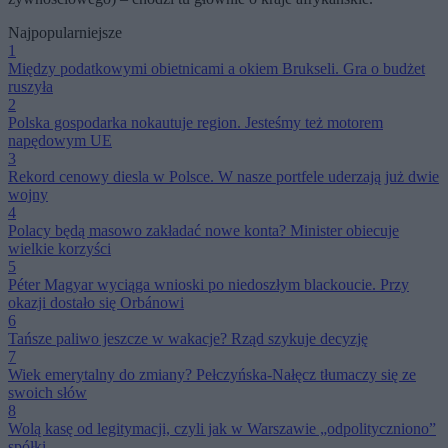
Najpopularniejsze
1
Między podatkowymi obietnicami a okiem Brukseli. Gra o budżet
ruszyła
2
Polska gospodarka nokautuje region. Jesteśmy też motorem
napędowym UE
3
Rekord cenowy diesla w Polsce. W nasze portfele uderzają już dwie
wojny
4
Polacy będą masowo zakładać nowe konta? Minister obiecuje
wielkie korzyści
5
Péter Magyar wyciąga wnioski po niedoszłym blackoucie. Przy
okazji dostało się Orbánowi
6
Tańsze paliwo jeszcze w wakacje? Rząd szykuje decyzję
7
Wiek emerytalny do zmiany? Pełczyńska-Nałęcz tłumaczy się ze
swoich słów
8
Wolą kasę od legitymacji, czyli jak w Warszawie „odpolityczniono”
spółki