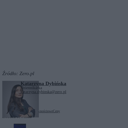
Źródło:
Zero.pl
Katarzyna Dybińska
Dziennikarka
katarzyna.dybinska@zero.pl
Tagi:
bezpieczeństwo żywnościowe
Ceny
Zobacz również
Biznes