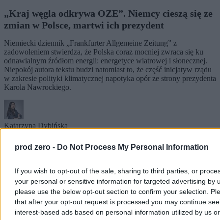
„Kraj węgla odkrywa OZE”. Niemcy cieszą się ze
zmian w Polsce, martwi ich prezydent
Niemiecki dziennik „Frankfurter Allgemeine Zeitung” z
zadowoleniem stwierdza, że Polska coraz mocniej zwraca się ku
odnawialnym źródłom energii: energetyce wiatrowej i słonecznej.
Niepokój autora tekstu budzi natomiast to, że część inicjatyw rządu
w zakresie polityki klimatycznej napotyka opór ze strony prezydenta
Karola Nawrockiego.
Katarzyna Dybińska
Wczoraj 14:38
4 min
prod zero -
Do Not Process My Personal Information
Biznes
If you wish to opt-out of the sale, sharing to third parties, or proce
your personal or sensitive information for targeted advertising by 
please use the below opt-out section to confirm your selection. Pl
that after your opt-out request is processed you may continue see
interest-based ads based on personal information utilized by us or