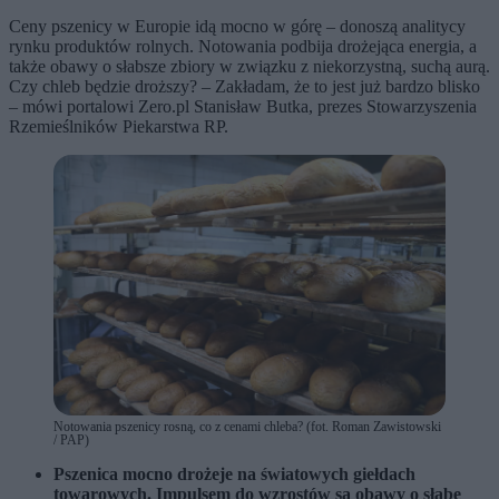
Ceny pszenicy w Europie idą mocno w górę – donoszą analitycy
rynku produktów rolnych. Notowania podbija drożejąca energia, a
także obawy o słabsze zbiory w związku z niekorzystną, suchą aurą.
Czy chleb będzie droższy? – Zakładam, że to jest już bardzo blisko
– mówi portalowi Zero.pl Stanisław Butka, prezes Stowarzyszenia
Rzemieślników Piekarstwa RP.
Notowania pszenicy rosną, co z cenami chleba? (fot. Roman Zawistowski
/ PAP)
Pszenica mocno drożeje na światowych giełdach
towarowych. Impulsem do wzrostów są obawy o słabe