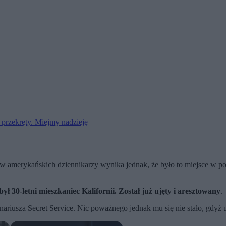
 przekręty. Miejmy nadzieję
ów amerykańskich dziennikarzy wynika jednak, że było to miejsce w p
ył 30-letni mieszkaniec Kalifornii. Został już ujęty i aresztowany
.
onariusza Secret Service. Nic poważnego jednak mu się nie stało, gdy