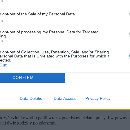
In
o opt-out of the Sale of my Personal Data.
In
to opt-out of processing my Personal Data for Targeted
ing.
In
o opt-out of Collection, Use, Retention, Sale, and/or Sharing
ersonal Data that Is Unrelated with the Purposes for which it
 / POOL / PAP / EPA)
lected.
Out
zały. Donald Trump został natychmiast ewakuowany przez Secret 
ny. Ranny agent Secret Service uniknął poważnych obrażeń dzięki 
mi. FBI bada broń sprawcy i apeluje o przekazywanie informacji.
CONFIRM
ognia podczas gali Stowarzyszenia Korespondentów Białego Domu.
Obec
t Service
. Podobnie jak jego żona jest inni członkowie publicznej admi
Data Deletion
Data Access
Privacy Policy
 społecznościowych. Poinformował, że zgodnie z zaleceniami służb
wsz
nie potwierdził, że organizatorzy i jego zespół uzgodnili przełożenie k
zyć członków obu partii wraz z przedstawicielami prasy. I w pewnym se
nej dwie godziny po zdarzeniu.