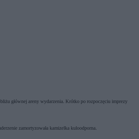
obliżu głównej areny wydarzenia. Krótko po rozpoczęciu imprezy
ż uderzenie zamortyzowała kamizelka kuloodporna.