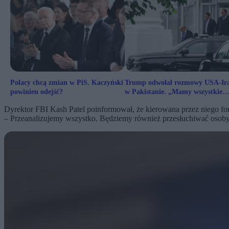
Polacy chcą zmian w PiS. Kaczyński
Trump odwołał rozmowy USA-Ir
powinien odejść?
w Pakistanie. „Mamy wszystkie
atuty”
Dyrektor FBI Kash Patel poinformował, że kierowana przez niego for
– Przeanalizujemy wszystko. Będziemy również przesłuchiwać osoby, k