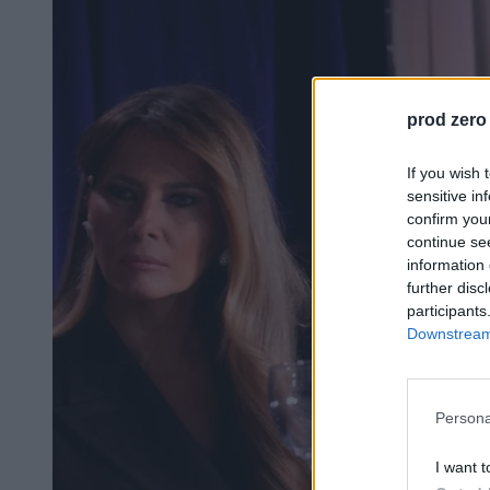
prod zero
If you wish 
sensitive in
confirm you
continue se
information 
further disc
participants
Downstream 
Persona
I want t