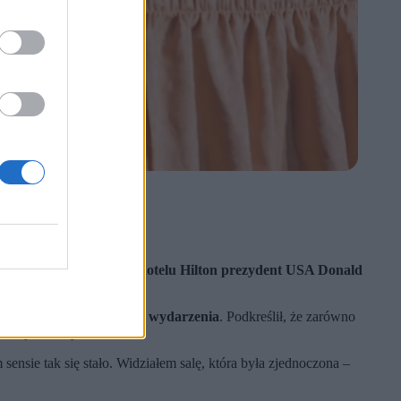
Service.
kamizelce.
ny w waszyngtońskim hotelu Hilton prezydent USA Donald
nistracji.
yscy opuszczają miejsce wydarzenia
. Podkreślił, że zarówno
olacji na inny termin.
nsie tak się stało. Widziałem salę, która była zjednoczona –