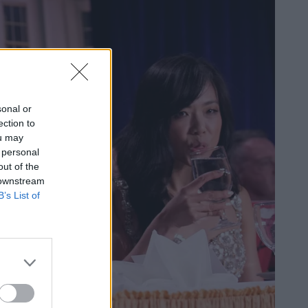
sonal or
ection to
ou may
 personal
out of the
 downstream
B’s List of