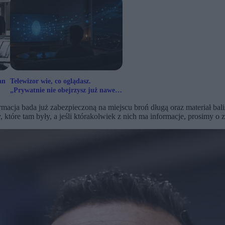
an
Telewizor wie, co oglądasz.
„Prywatnie nie obejrzysz już nawet
meczu”
macja bada już zabezpieczoną na miejscu broń długą oraz materiał bali
tóre tam były, a jeśli którakolwiek z nich ma informacje, prosimy o z