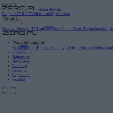
Reklama
Strona główna
Program ZERO TV
Newsletter
Zgłoś temat
Zaloguj
Na żywo
Program TV
Kraj
Świat
Sport
Opinie
Biznes
Technologia
Wojsk
Wszystkie kategorie
Kraj
Świat
Sport
Biznes
Technologia
Wojsko
Zdrowie
Kultura
Nau
Program TV
Najnowsze
Newsletter
Redakcja
Reklama
Regulamin
Kontakt
Reklama
Reklama