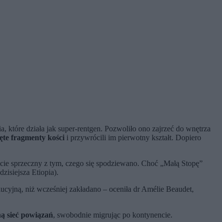
, które działa jak super-rentgen. Pozwoliło ono zajrzeć do wnętrza
ęte fragmenty kości
i przywrócili im pierwotny kształt. Dopiero
cie sprzeczny z tym, czego się spodziewano. Choć „Małą Stopę”
isiejsza Etiopia).
ucyjną, niż wcześniej zakładano – oceniła dr Amélie Beaudet,
ą sieć powiązań
, swobodnie migrując po kontynencie.