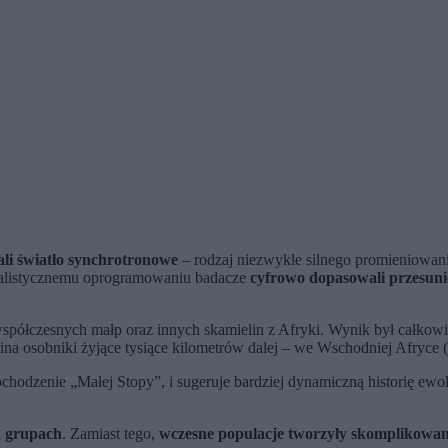
li światło synchrotronowe
– rodzaj niezwykle silnego promieniowania
cjalistycznemu oprogramowaniu badacze
cyfrowo dopasowali przesuni
spółczesnych małp oraz innych skamielin z Afryki. Wynik był całkowi
a osobniki żyjące tysiące kilometrów dalej – we Wschodniej Afryce (dz
hodzenie „Małej Stopy”, i sugeruje bardziej dynamiczną historię ewol
h grupach
. Zamiast tego,
wczesne populacje tworzyły skomplikowan