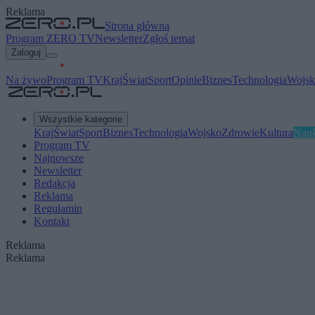
Reklama
Strona główna
Program ZERO TV
Newsletter
Zgłoś temat
Zaloguj
Na żywo
Program TV
Kraj
Świat
Sport
Opinie
Biznes
Technologia
Wojsk
Wszystkie kategorie
Kraj
Świat
Sport
Biznes
Technologia
Wojsko
Zdrowie
Kultura
Nau
Program TV
Najnowsze
Newsletter
Redakcja
Reklama
Regulamin
Kontakt
Reklama
Reklama