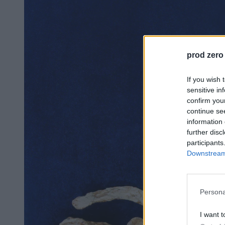
prod zero
If you wish 
sensitive in
confirm you
continue se
information 
further disc
participants
Downstream 
Persona
I want t