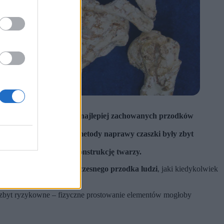
 mln lat i jest jednym z najlepiej zachowanych przodków
ści, dlatego tradycyjne metody naprawy czaszki były zbyt
kano pierwszą pełną rekonstrukcję twarzy.
ej kompletny szkielet wczesnego przodka ludzi
, jaki kiedykolwiek
ły zbyt ryzykowne – fizyczne prostowanie elementów mogłoby