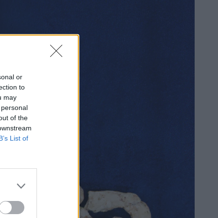
sonal or
ection to
ou may
 personal
out of the
 downstream
B’s List of