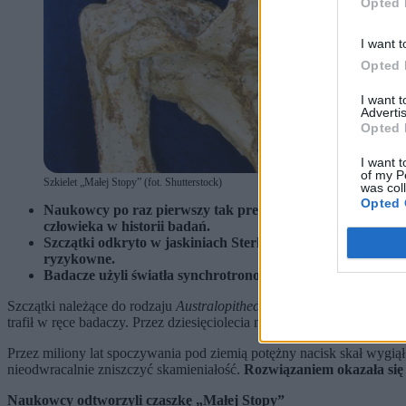
Opted 
I want t
Opted 
I want 
Advertis
Opted 
I want t
of my P
Szkielet „Małej Stopy” (fot. Shutterstock)
was col
Opted 
Naukowcy po raz pierwszy tak precyzyjnie zrekonstruowali
człowieka w historii badań.
Szczątki odkryto w jaskiniach Sterkfontein niedaleko Joha
ryzykowne.
Badacze użyli światła synchrotronowego i cyfrowego model
Szczątki należące do rodzaju
Australopithecus
odnaleziono w jaskinia
trafił w ręce badaczy. Przez dziesięciolecia naukowcy mieli jednak 
Przez miliony lat spoczywania pod ziemią potężny nacisk skał wygią
nieodwracalnie zniszczyć skamieniałość.
Rozwiązaniem okazała się
Naukowcy odtworzyli czaszkę „Małej Stopy”