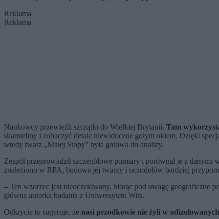
Reklama
Reklama
Naukowcy przewieźli szczątki do Wielkiej Brytanii.
Tam wykorzysta
skamieliny i zobaczyć detale niewidoczne gołym okiem. Dzięki spe
wtedy twarz „Małej Stopy” była gotowa do analizy.
Zespół przeprowadził szczegółowe pomiary i porównał je z danymi w
znaleziono w RPA, budowa jej twarzy i oczodołów bardziej przypomin
– Ten wzorzec jest nieoczekiwany, biorąc pod uwagę geograficzne poc
główna autorka badania z Uniwersytetu Wits.
Odkrycie to sugeruje, że
nasi przodkowie nie żyli w odizolowanyc