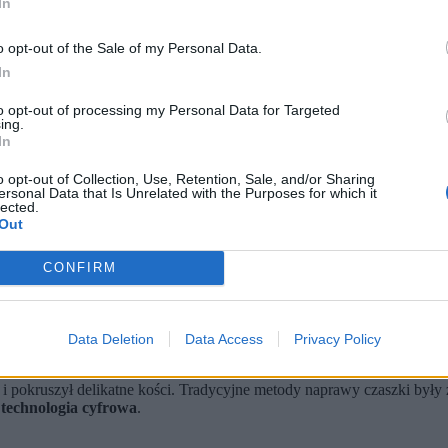
In
o opt-out of the Sale of my Personal Data.
In
to opt-out of processing my Personal Data for Targeted
ing.
In
o opt-out of Collection, Use, Retention, Sale, and/or Sharing
ersonal Data that Is Unrelated with the Purposes for which it
lected.
Out
 twarz „Małej Stopy”. Szkielet wczesnego hominina ma około 3,67
nnesburga. Przez miliony lat nacisk skał zdeformował delikatne ko
CONFIRM
owania. Dzięki temu odtworzono pierwotny kształt czaszki i uzys
ch Sterkfontein niedaleko Johannesburga.
„Mała Stopa” to najbardzi
Data Deletion
Data Access
Privacy Policy
ogromny problem: twarz osobnika była w fatalnym stanie.
ł i pokruszył delikatne kości. Tradycyjne metody naprawy czaszki by
 technologia cyfrowa
.