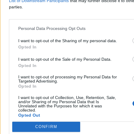
List of Downstream Participants
that may further disclose it to othe
parties.
Gibała rusza z kampanią. Tak chce zawalczyć o
fotel prezydenta Krakowa
Personal Data Processing Opt Outs
Łukasz Gibała, radny i założyciel stowarzyszenia Kraków dla
I want to opt-out of the Sharing of my personal data.
Mieszkańców, ogłosił na Rynku Głównym start w
Opted In
przedterminowych wyborach prezydenta miasta. To jego czwarta
próba. Wybory odbędą się 27 września po tym, odwołano
I want to opt-out of the Sale of my Personal Data.
Aleksandra Miszalskiego w referendum.
Opted In
I want to opt-out of processing my Personal Data for
Targeted Advertising.
Tomasz Pałasz
Opted In
Dzisiaj 20:32
4 min
I want to opt-out of Collection, Use, Retention, Sale,
and/or Sharing of my Personal Data that Is
Kraj
Unrelated with the Purposes for which it was
collected.
Opted Out
CONFIRM