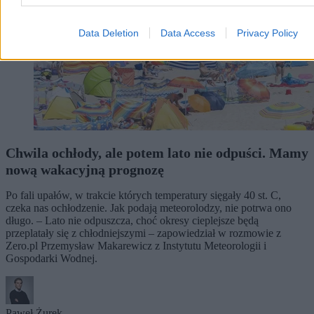
Data Deletion
Data Access
Privacy Policy
Chwila ochłody, ale potem lato nie odpuści. Mamy
nową wakacyjną prognozę
Po fali upałów, w trakcie których temperatury sięgały 40 st. C,
czeka nas ochłodzenie. Jak podają meteorolodzy, nie potrwa ono
długo. – Lato nie odpuszcza, choć okresy cieplejsze będą
przeplatały się z chłodniejszymi – zapowiedział w rozmowie z
Zero.pl Przemysław Makarewicz z Instytutu Meteorologii i
Gospodarki Wodnej.
Paweł Żurek