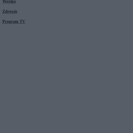
Wojsko
Zdrowie
Program TV
© 2026 Kanał Zero Spółka Akcyjna