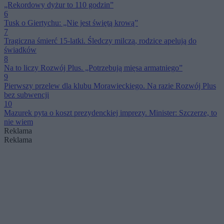
„Rekordowy dyżur to 110 godzin”
6
Tusk o Giertychu: „Nie jest świętą krową”
7
Tragiczna śmierć 15-latki. Śledczy milczą, rodzice apelują do
świadków
8
Na to liczy Rozwój Plus. „Potrzebują mięsa armatniego”
9
Pierwszy przelew dla klubu Morawieckiego. Na razie Rozwój Plus
bez subwencji
10
Mazurek pyta o koszt prezydenckiej imprezy. Minister: Szczerze, to
nie wiem
Reklama
Reklama