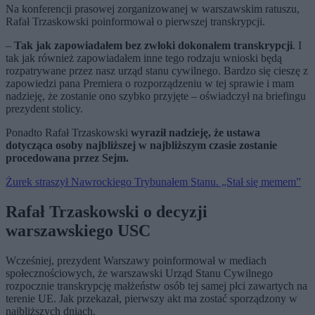
Na konferencji prasowej zorganizowanej w warszawskim ratuszu,
Rafał Trzaskowski poinformował o pierwszej transkrypcji.
–
Tak jak zapowiadałem bez zwłoki dokonałem transkrypcji
. I
tak jak również zapowiadałem inne tego rodzaju wnioski będą
rozpatrywane przez nasz urząd stanu cywilnego. Bardzo się cieszę z
zapowiedzi pana Premiera o rozporządzeniu w tej sprawie i mam
nadzieję, że zostanie ono szybko przyjęte – oświadczył na briefingu
prezydent stolicy.
Ponadto Rafał Trzaskowski
wyraził nadzieję, że ustawa
dotycząca osoby najbliższej w najbliższym czasie zostanie
procedowana przez Sejm.
Żurek straszył Nawrockiego Trybunałem Stanu. „Stał się memem”
Rafał Trzaskowski o decyzji
warszawskiego USC
Wcześniej, prezydent Warszawy poinformował w mediach
społecznościowych, że warszawski Urząd Stanu Cywilnego
rozpocznie transkrypcję małżeństw osób tej samej płci zawartych na
terenie UE. Jak przekazał, pierwszy akt ma zostać sporządzony w
najbliższych dniach.