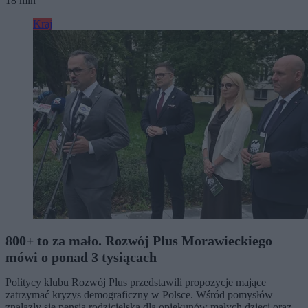
18 min
Kraj
800+ to za mało. Rozwój Plus Morawieckiego
mówi o ponad 3 tysiącach
Politycy klubu Rozwój Plus przedstawili propozycje mające
zatrzymać kryzys demograficzny w Polsce. Wśród pomysłów
znalazły się pensja rodzicielska dla opiekunów małych dzieci oraz