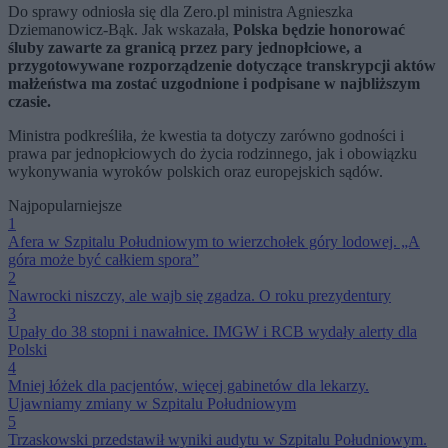
Do sprawy odniosła się dla Zero.pl ministra Agnieszka
Dziemanowicz-Bąk. Jak wskazała,
Polska będzie honorować
śluby zawarte za granicą przez pary jednopłciowe, a
przygotowywane rozporządzenie dotyczące transkrypcji aktów
małżeństwa ma zostać uzgodnione i podpisane w najbliższym
czasie.
Ministra podkreśliła, że kwestia ta dotyczy zarówno godności i
prawa par jednopłciowych do życia rodzinnego, jak i obowiązku
wykonywania wyroków polskich oraz europejskich sądów.
Najpopularniejsze
1
Afera w Szpitalu Południowym to wierzchołek góry lodowej. „A
góra może być całkiem spora”
2
Nawrocki niszczy, ale wajb się zgadza. O roku prezydentury
3
Upały do 38 stopni i nawałnice. IMGW i RCB wydały alerty dla
Polski
4
Mniej łóżek dla pacjentów, więcej gabinetów dla lekarzy.
Ujawniamy zmiany w Szpitalu Południowym
5
Trzaskowski przedstawił wyniki audytu w Szpitalu Południowym.