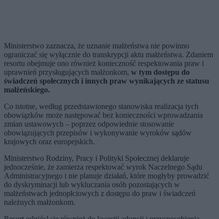
Ministerstwo zaznacza, że uznanie małżeństwa nie powinno
ograniczać się wyłącznie do transkrypcji aktu małżeństwa. Zdaniem
resortu obejmuje ono również konieczność respektowania praw i
uprawnień przysługujących małżonkom,
w tym dostępu do
świadczeń społecznych i innych praw wynikających ze statusu
małżeńskiego.
Co istotne, według przedstawionego stanowiska realizacja tych
obowiązków może następować bez konieczności wprowadzania
zmian ustawowych – poprzez odpowiednie stosowanie
obowiązujących przepisów i wykonywanie wyroków sądów
krajowych oraz europejskich.
Ministerstwo Rodziny, Pracy i Polityki Społecznej deklaruje
jednocześnie, że zamierza respektować wyrok Naczelnego Sądu
Administracyjnego i nie planuje działań, które mogłyby prowadzić
do dyskryminacji lub wykluczania osób pozostających w
małżeństwach jednopłciowych z dostępu do praw i świadczeń
należnych małżonkom.
Resort odniósł się również do kwestii adopcji i przysposobienia