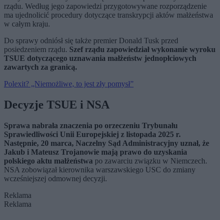
rządu. Według jego zapowiedzi przygotowywane rozporządzenie
ma ujednolicić procedury dotyczące transkrypcji aktów małżeństwa
w całym kraju.
Do sprawy odniósł się także premier Donald Tusk przed
posiedzeniem rządu.
Szef rządu zapowiedział wykonanie wyroku
TSUE dotyczącego uznawania małżeństw jednopłciowych
zawartych za granicą.
Polexit? „Niemożliwe, to jest zły pomysł”
Decyzje TSUE i NSA
Sprawa nabrała znaczenia po orzeczeniu Trybunału
Sprawiedliwości Unii Europejskiej z listopada 2025 r.
Następnie, 20 marca, Naczelny Sąd Administracyjny uznał, że
Jakub i Mateusz Trojanowie mają prawo do uzyskania
polskiego aktu małżeństwa
po zawarciu związku w Niemczech.
NSA zobowiązał kierownika warszawskiego USC do zmiany
wcześniejszej odmownej decyzji.
Reklama
Reklama