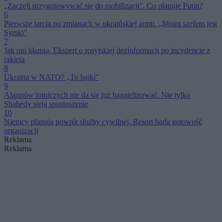
„Zaczęli przygotowywać się do mobilizacji”. Co planuje Putin?
6
Pierwsze tarcia po zmianach w ukraińskiej armii. „Moim szefem jest
Syrski"
7
Jak oni kłamią. Ekspert o rosyjskiej dezinformacji po incydencie z
rakietą
8
Ukraina w NATO? „To bajki”
9
Alarmów lotniczych nie da się już bagatelizować. Nie tylko
Shahedy sieją spustoszenie
10
Niemcy planują powrót służby cywilnej. Resort bada gotowość
organizacji
Reklama
Reklama