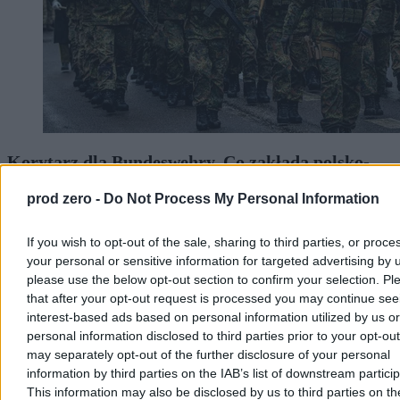
Korytarz dla Bundeswehry. Co zakłada polsko-
niemieckie porozumienie obronne
prod zero -
Do Not Process My Personal Information
Dopiero po półtora miesiąca od podpisania porozumienia o
współpracy obronnej między Warszawą a Berlinem polska opinia
If you wish to opt-out of the sale, sharing to third parties, or proce
publiczna poznała jego treść. I to nie z polskich, tylko z niemieckich
your personal or sensitive information for targeted advertising by 
źródeł. Strona polska potraktowała negocjacje umowy zaskakująco
swobodnie. Z kolei Berlin będzie mógł się uwiarygodnić względem
please use the below opt-out section to confirm your selection. Pl
Litwy – naszym kosztem.
that after your opt-out request is processed you may continue see
interest-based ads based on personal information utilized by us or
personal information disclosed to third parties prior to your opt-ou
may separately opt-out of the further disclosure of your personal
Wojciech J. Kittel
information by third parties on the IAB’s list of downstream partici
Wczoraj 18:26
This information may also be disclosed by us to third parties on t
9 min