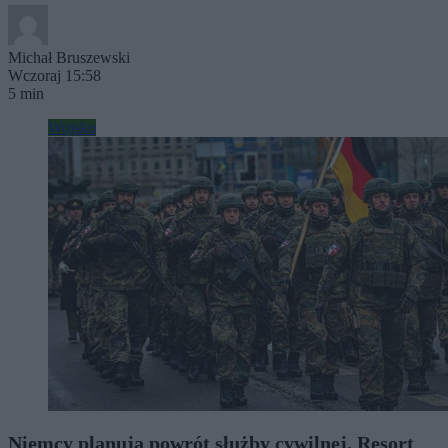
Michał Bruszewski
Wczoraj 15:58
5 min
Wojsko
Niemcy planują powrót służby cywilnej. Resort