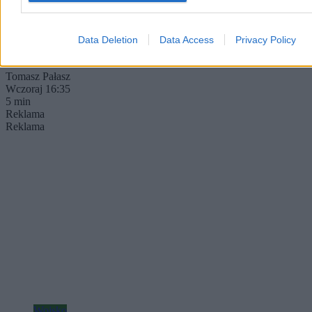
społeczeństwa, które na co dzień zmaga się z nieustanną wojną
kognitywną i dezinformacją ze strony Pekinu.
Data Deletion
Data Access
Privacy Policy
Tomasz Pałasz
Wczoraj 16:35
5 min
Reklama
Reklama
Wojsko