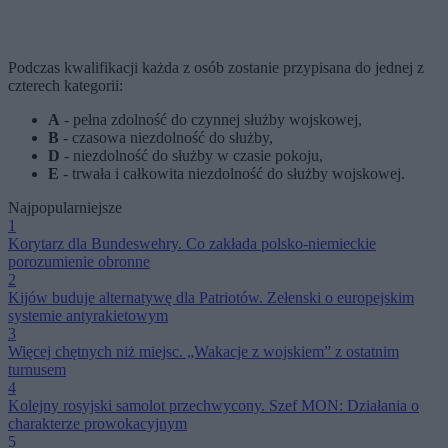
Podczas kwalifikacji każda z osób zostanie przypisana do jednej z
czterech kategorii:
A
- pełna zdolność do czynnej służby wojskowej,
B
- czasowa niezdolność do służby,
D
- niezdolność do służby w czasie pokoju,
E
- trwała i całkowita niezdolność do służby wojskowej.
Najpopularniejsze
1
Korytarz dla Bundeswehry. Co zakłada polsko-niemieckie
porozumienie obronne
2
Kijów buduje alternatywę dla Patriotów. Zełenski o europejskim
systemie antyrakietowym
3
Więcej chętnych niż miejsc. „Wakacje z wojskiem” z ostatnim
turnusem
4
Kolejny rosyjski samolot przechwycony. Szef MON: Działania o
charakterze prowokacyjnym
5