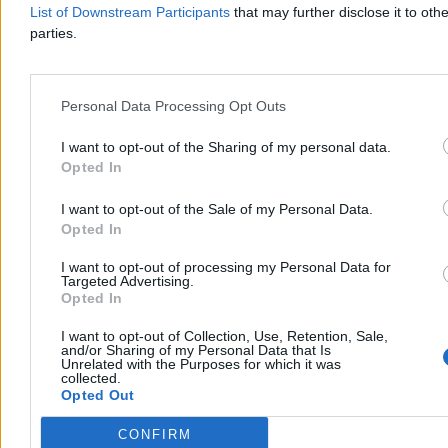
List of Downstream Participants
that may further disclose it to othe
Wojsko
parties.
Personal Data Processing Opt Outs
I want to opt-out of the Sharing of my personal data.
Opted In
I want to opt-out of the Sale of my Personal Data.
Opted In
I want to opt-out of processing my Personal Data for
Targeted Advertising.
Opted In
I want to opt-out of Collection, Use, Retention, Sale,
Wojskowe manewry na Tajwanie. Taipei
and/or Sharing of my Personal Data that Is
Unrelated with the Purposes for which it was
odpowiada na wojnę psychologiczną Pekinu
collected.
Opted Out
Na Tajwanie ruszyły największe doroczne manewry wojskowe Han
Kuang. To nie tylko test gotowości armii na ewentualną blokadę czy
CONFIRM
inwazję Chin, ale także próba budowania odporności psychicznej