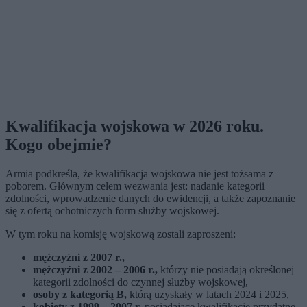
Kwalifikacja wojskowa w 2026 roku.
Kogo obejmie?
Armia podkreśla, że kwalifikacja wojskowa nie jest tożsama z
poborem. Głównym celem wezwania jest: nadanie kategorii
zdolności, wprowadzenie danych do ewidencji, a także zapoznanie
się z ofertą ochotniczych form służby wojskowej.
W tym roku na komisję wojskową zostali zaproszeni:
mężczyźni z 2007 r.,
mężczyźni z 2002 – 2006 r.,
którzy nie posiadają określonej
kategorii zdolności do czynnej służby wojskowej,
osoby z kategorią B,
którą uzyskały w latach 2024 i 2025,
kobiety z 1999 – 2007 r.
posiadające kwalifikacje przydatne