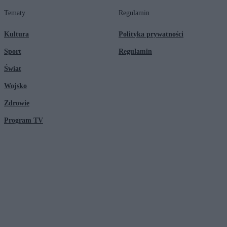
Tematy
Regulamin
Kultura
Polityka prywatności
Sport
Regulamin
Świat
Wojsko
Zdrowie
Program TV
© 2026 Kanał Zero Spółka Akcyjna