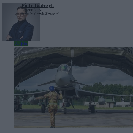
Piotr Białczyk
Dziennikarz
piotr.bialczyk@zero.pl
Zobacz również
Wojsko