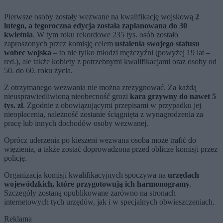
Pierwsze osoby zostały wezwane na kwalifikację wojskową
2
lutego, a tegoroczna edycja została zaplanowana do 30
kwietnia
. W tym roku rekordowe 235 tys. osób zostało
zaproszonych przez komisję celem
ustalenia swojego statusu
wobec wojska
– to nie tylko młodzi mężczyźni (powyżej 19 lat –
red.), ale także kobiety z potrzebnymi kwalifikacjami oraz osoby od
50. do 60. roku życia.
Z otrzymanego wezwania nie można zrezygnować. Za każdą
nieusprawiedliwioną nieobecność grozi
kara grzywny do nawet 5
tys. zł
. Zgodnie z obowiązującymi przepisami w przypadku jej
nieopłacenia, należność zostanie ściągnięta z wynagrodzenia za
pracę lub innych dochodów osoby wezwanej.
Oprócz uderzenia po kieszeni wezwana osoba może trafić do
więzienia, a także zostać doprowadzona przed oblicze komisji przez
policję.
Organizacja komisji kwalifikacyjnych spoczywa na
urzędach
wojewódzkich, które przygotowują ich harmonogramy
.
Szczegóły zostaną opublikowane zarówno na stronach
internetowych tych urzędów, jak i w specjalnych obwieszczeniach.
Reklama