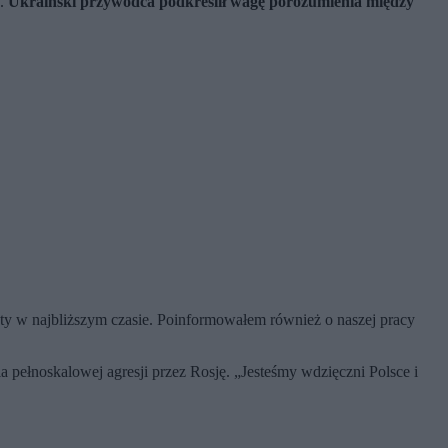
e.
Ukraiński przywódca podkreślił wagę porozumienia między
kty w najbliższym czasie. Poinformowałem również o naszej pracy
pełnoskalowej agresji przez Rosję. „Jesteśmy wdzięczni Polsce i