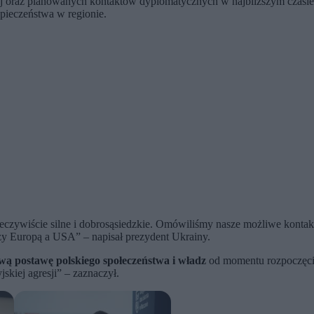
j oraz planowanych kontaktów dyplomatycznych w najbliższym czasi
zpieczeństwa w regionie.
zeczywiście silne i dobrosąsiedzkie. Omówiliśmy nasze możliwe konta
zy Europą a USA” – napisał prezydent Ukrainy.
wą postawę polskiego społeczeństwa i władz
od momentu rozpoczęcia 
kiej agresji” – zaznaczył.