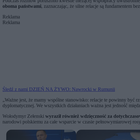
Podczas rozmów poruszono kwestie bieżącej współpracy dwustronne
oboma państwami
, zaznaczając, że silne relacje są fundamentem be
Reklama
Reklama
Śledź z nami DZIEŃ NA ŻYWO: Nawrocki w Rumunii
„Ważne jest, że mamy wspólne stanowisko: relacje te powinny być r
dyplomatycznej. We wszystkich działaniach ważna jest jedność międ
Wołodymyr Zełenski
wyraził również wdzięczność za dotychczaso
narodowi polskiemu za całe wsparcie w czasie pełnowymiarowej rosyjs