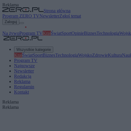
Reklama
Strona główna
Program ZERO TV
Newsletter
Zgłoś temat
Zaloguj
Na żywo
Program TV
Kraj
Świat
Sport
Opinie
Biznes
Technologia
Wojsk
Wszystkie kategorie
Kraj
Świat
Sport
Biznes
Technologia
Wojsko
Zdrowie
Kultura
Nau
Program TV
Najnowsze
Newsletter
Redakcja
Reklama
Regulamin
Kontakt
Reklama
Reklama