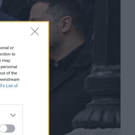
sonal or
ection to
ou may
 personal
out of the
 downstream
B’s List of