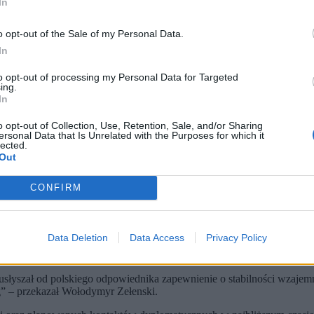
In
o opt-out of the Sale of my Personal Data.
In
to opt-out of processing my Personal Data for Targeted
ing.
In
o opt-out of Collection, Use, Retention, Sale, and/or Sharing
ersonal Data that Is Unrelated with the Purposes for which it
Ukrainy Wołodymyr Zełenski (P) i prezydent Litwy Gitanas Nauseda (L) po sesji plenarnej Sz
lected.
Out
odymyrem Zełenskim. Podczas spotkania padło zapewnienie o dal
CONFIRM
elaria Prezydenta RP opublikowała oficjalne zdjęcia z tego wyd
. Jej celem jest koordynacja działań obronnych wewnątrz Sojusz
Data Deletion
Data Access
Privacy Policy
arola Nawrockiego z prezydentem Ukrainy Wołodymyrem Zełensk
eklaracja Warszawy o kontynuowaniu pomocy dla Kijowa
w oblicz
łyszał od polskiego odpowiednika zapewnienie o stabilności wzajemny
” – przekazał Wołodymyr Zełenski.