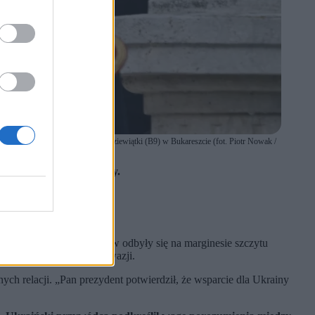
czytu Państw Bukaresztańskiej Dziewiątki (B9) w Bukareszcie (fot. Piotr Nowak /
szej pomocy dla Ukrainy.
arzenia.
u.
im
. Rozmowy przywódców odbyły się na marginesie szczytu
u trwającej rosyjskiej inwazji.
ch relacji. „Pan prezydent potwierdził, że wsparcie dla Ukrainy