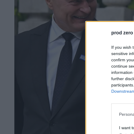
prod zero
If you wish 
sensitive in
confirm you
continue se
information 
further disc
participants
Downstream 
Persona
I want t