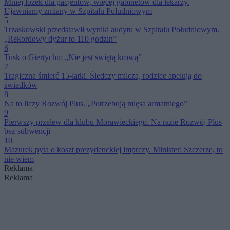
Mniej łóżek dla pacjentów, więcej gabinetów dla lekarzy.
Ujawniamy zmiany w Szpitalu Południowym
5
Trzaskowski przedstawił wyniki audytu w Szpitalu Południowym.
„Rekordowy dyżur to 110 godzin”
6
Tusk o Giertychu: „Nie jest świętą krową”
7
Tragiczna śmierć 15-latki. Śledczy milczą, rodzice apelują do
świadków
8
Na to liczy Rozwój Plus. „Potrzebują mięsa armatniego”
9
Pierwszy przelew dla klubu Morawieckiego. Na razie Rozwój Plus
bez subwencji
10
Mazurek pyta o koszt prezydenckiej imprezy. Minister: Szczerze, to
nie wiem
Reklama
Reklama