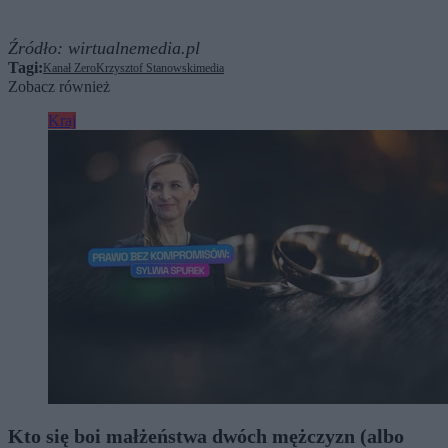
Źródło:
wirtualnemedia.pl
Tagi:
Kanał Zero
Krzysztof Stanowski
media
Zobacz również
Kraj
Kto się boi małżeństwa dwóch mężczyzn (albo