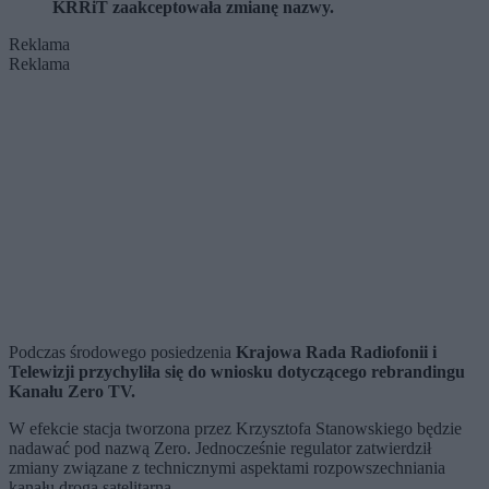
KRRiT zaakceptowała zmianę nazwy.
Reklama
Reklama
Podczas środowego posiedzenia
Krajowa Rada Radiofonii i
Telewizji przychyliła się do wniosku dotyczącego rebrandingu
Kanału Zero TV.
W efekcie stacja tworzona przez Krzysztofa Stanowskiego będzie
nadawać pod nazwą Zero. Jednocześnie regulator zatwierdził
zmiany związane z technicznymi aspektami rozpowszechniania
kanału drogą satelitarną.