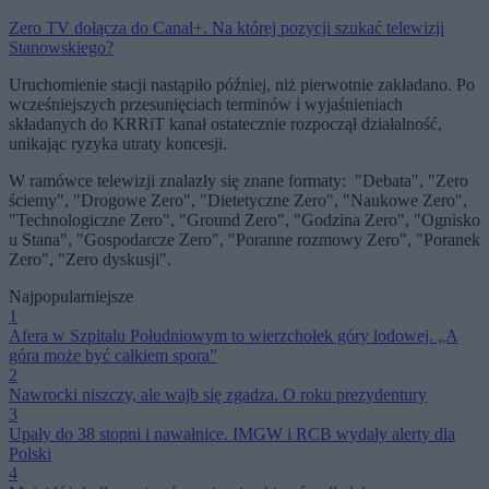
Zero TV dołącza do Canal+. Na której pozycji szukać telewizji
Stanowskiego?
Uruchomienie stacji nastąpiło później, niż pierwotnie zakładano. Po
wcześniejszych przesunięciach terminów i wyjaśnieniach
składanych do KRRiT kanał ostatecznie rozpoczął działalność,
unikając ryzyka utraty koncesji.
W ramówce telewizji znalazły się znane formaty: "Debata", "Zero
ściemy", "Drogowe Zero", "Dietetyczne Zero", "Naukowe Zero",
"Technologiczne Zero", "Ground Zero", "Godzina Zero", "Ognisko
u Stana", "Gospodarcze Zero", "Poranne rozmowy Zero", "Poranek
Zero", "Zero dyskusji".
Najpopularniejsze
1
Afera w Szpitalu Południowym to wierzchołek góry lodowej. „A
góra może być całkiem spora”
2
Nawrocki niszczy, ale wajb się zgadza. O roku prezydentury
3
Upały do 38 stopni i nawałnice. IMGW i RCB wydały alerty dla
Polski
4