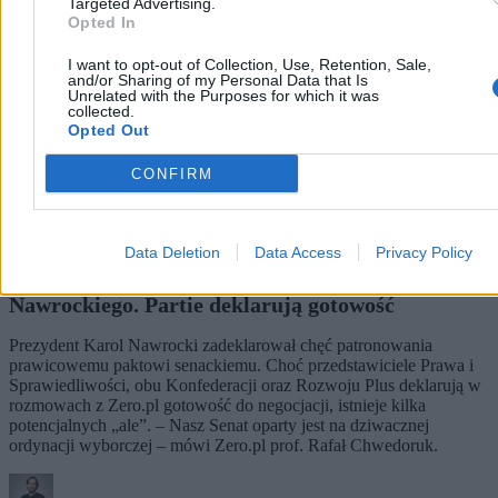
Targeted Advertising.
Opted In
I want to opt-out of Collection, Use, Retention, Sale,
and/or Sharing of my Personal Data that Is
Unrelated with the Purposes for which it was
collected.
Opted Out
CONFIRM
Data Deletion
Data Access
Privacy Policy
Taką formę może przyjąć pakt senacki
Nawrockiego. Partie deklarują gotowość
Prezydent Karol Nawrocki zadeklarował chęć patronowania
prawicowemu paktowi senackiemu. Choć przedstawiciele Prawa i
Sprawiedliwości, obu Konfederacji oraz Rozwoju Plus deklarują w
rozmowach z Zero.pl gotowość do negocjacji, istnieje kilka
potencjalnych „ale”. – Nasz Senat oparty jest na dziwacznej
ordynacji wyborczej – mówi Zero.pl prof. Rafał Chwedoruk.