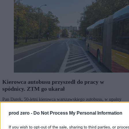
Kierowca autobusu przyszedł do pracy w
spódnicy. ZTM go ukarał
Pan Darek, 50-letni kierowca warszawskiego autobusu, w upalny
dzień założył do pracy spódnicę zamiast regulaminowych spodni.
Pasażerowie warszawskiej linii 213 kibicowali mu i gratulowali
prod zero -
Do Not Process My Personal Information
odwagi. Inaczej zareagował ZTM – po kontroli inspektorów
kierowca dostał karę za niezgodny z regulaminem strój.
If you wish to opt-out of the sale, sharing to third parties, or proce