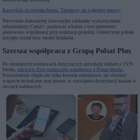
Kaczyński na przesłuchaniu. Tłumaczy się z głośnej sprawy
Pierwotnie dokumenty koncesyjne zakładały wykorzystanie
infrastruktury Canal+, ponieważ właśnie z tym partnerem
planowano współpracę przy realizacji projektu. Ostatecznie jednak
przyjęty został inny model działania.
Szersza współpraca z Grupą Polsat Plus
Po nieudanych rozmowach dotyczących sprzedaży reklam z TVN
Media,
telewizja Zero rozpoczęła współpracę z Polsat Media.
Porozumienie objęło nie tylko kwestie reklamowe, ale również
wsparcie techniczne oraz pomoc w rozwijaniu dystrybucji kanału w
sieciach kablowych.