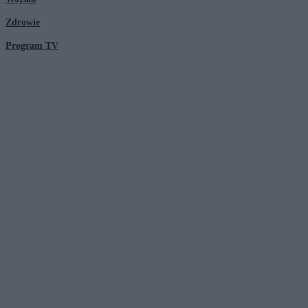
Zdrowie
Program TV
© 2026 Kanał Zero Spółka Akcyjna