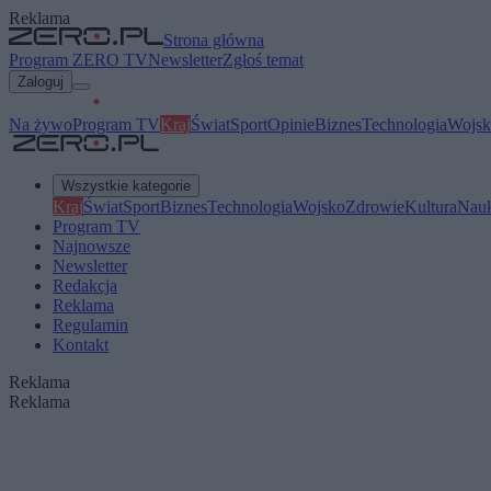
Reklama
Strona główna
Program ZERO TV
Newsletter
Zgłoś temat
Zaloguj
Na żywo
Program TV
Kraj
Świat
Sport
Opinie
Biznes
Technologia
Wojsk
Wszystkie kategorie
Kraj
Świat
Sport
Biznes
Technologia
Wojsko
Zdrowie
Kultura
Nau
Program TV
Najnowsze
Newsletter
Redakcja
Reklama
Regulamin
Kontakt
Reklama
Reklama