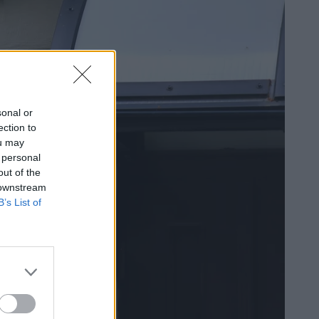
sonal or
ection to
ou may
 personal
out of the
 downstream
B’s List of