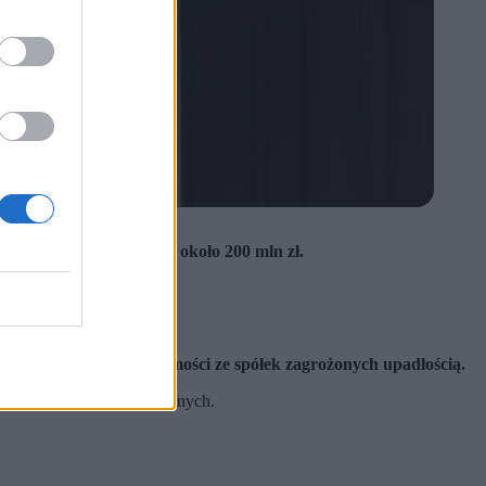
ią środków o wartości około 200 mln zł.
pą przestępczą.
 pieniędzy i nieruchomości ze spółek zagrożonych upadłością.
ypłatą depozytów notarialnych.