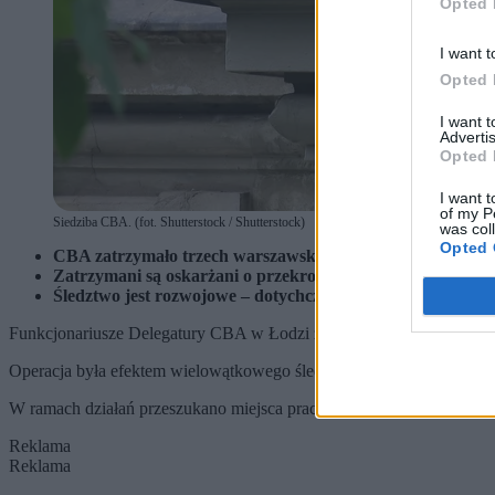
Opted 
I want t
Opted 
I want 
Advertis
Opted 
I want t
of my P
Siedziba CBA. (fot. Shutterstock / Shutterstock)
was col
Opted 
CBA zatrzymało trzech warszawskich notariuszy podejrza
Zatrzymani są oskarżani o przekroczenie uprawnień, nieup
Śledztwo jest rozwojowe – dotychczas zarzuty usłyszało łąc
Funkcjonariusze Delegatury CBA w Łodzi zatrzymali 24 marca 2026 r
Operacja była efektem wielowątkowego śledztwa nadzorowanego prz
W ramach działań przeszukano miejsca pracy notariuszy i zabezpie
Reklama
Reklama