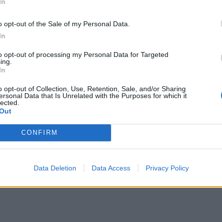
In
o opt-out of the Sale of my Personal Data.
In
to opt-out of processing my Personal Data for Targeted
ing.
In
o opt-out of Collection, Use, Retention, Sale, and/or Sharing
ersonal Data that Is Unrelated with the Purposes for which it
lected.
Out
nych o udział w wyprowadzaniu z podmiotów zagrożonych upadłośc
rawnione czynności notarialne i współpracę z zorganizowaną gru
znie 18 osób, a kolejne działania CBA są spodziewane.
CONFIRM
. trzech warszawskich notariuszy: dwie kobiety i mężczyznę.
ez Prokuraturę Regionalną w Łodzi, dotyczącego m.in.
wyprowadzania
Data Deletion
Data Access
Privacy Policy
czono obszerne materiały dowodowe, w tym dokumentację związaną z w