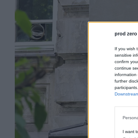
prod zero
If you wish 
sensitive in
confirm you
continue se
information 
further disc
participants
Downstream 
Persona
I want t