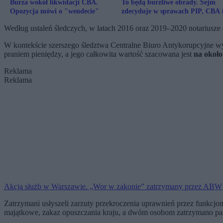
Burza wokół likwidacji CBA.
To będą burzliwe obrady. Sejm
Opozycja mówi o "wendecie"
zdecyduje w sprawach PIP, CBA 
TK
Według ustaleń śledczych, w latach 2016 oraz 2019–2020 notariusz
W kontekście szerszego śledztwa Centralne Biuro Antykorupcyjne wy
praniem pieniędzy, a jego całkowita wartość szacowana jest
na około
Reklama
Reklama
Akcja służb w Warszawie. „Wor w zakonie” zatrzymany przez ABW
Zatrzymani usłyszeli zarzuty przekroczenia uprawnień przez funkcjo
majątkowe, zakaz opuszczania kraju, a dwóm osobom zatrzymano pas