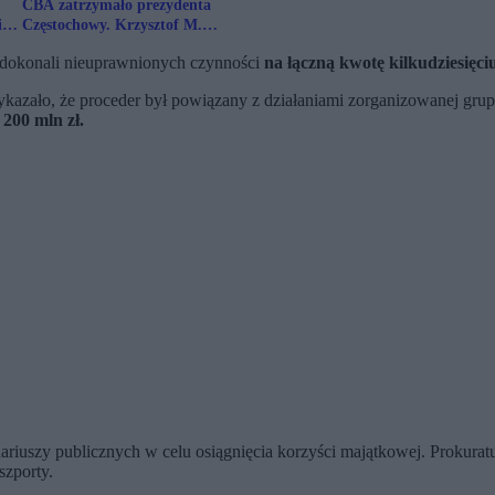
CBA zatrzymało prezydenta
i
Częstochowy. Krzysztof M.
zawieszony przez Lewicę
e dokonali nieuprawnionych czynności
na łączną kwotę kilkudziesięciu
kazało, że proceder był powiązany z działaniami zorganizowanej grup
 200 mln zł.
nariuszy publicznych w celu osiągnięcia korzyści majątkowej. Prokura
zporty.