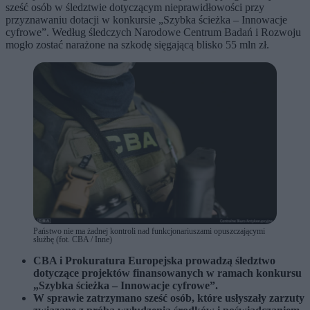
sześć osób w śledztwie dotyczącym nieprawidłowości przy
przyznawaniu dotacji w konkursie „Szybka ścieżka – Innowacje
cyfrowe”. Według śledczych Narodowe Centrum Badań i Rozwoju
mogło zostać narażone na szkodę sięgającą blisko 55 mln zł.
Państwo nie ma żadnej kontroli nad funkcjonariuszami opuszczającymi
służbę (fot. CBA / Inne)
CBA i Prokuratura Europejska prowadzą śledztwo
dotyczące projektów finansowanych w ramach konkursu
„Szybka ścieżka – Innowacje cyfrowe”.
W sprawie zatrzymano sześć osób, które usłyszały zarzuty