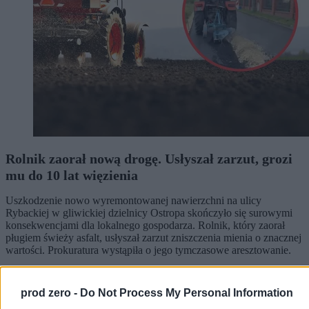
Rolnik zaorał nową drogę. Usłyszał zarzut, grozi
mu do 10 lat więzienia
Uszkodzenie nowo wyremontowanej nawierzchni na ulicy
Rybackiej w gliwickiej dzielnicy Ostropa skończyło się surowymi
konsekwencjami dla lokalnego gospodarza. Rolnik, który zaorał
pługiem świeży asfalt, usłyszał zarzut zniszczenia mienia o znacznej
wartości. Prokuratura wystąpiła o jego tymczasowe aresztowanie.
prod zero -
Do Not Process My Personal Information
Agnieszka Waś-Turecka