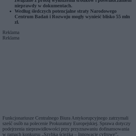
związane z próbą wyłudzenia środków i poświadczaniem
nieprawdy w dokumentach.
Według śledczych potencjalne straty Narodowego
Centrum Badań i Rozwoju mogły wynieść blisko 55 mln
zł.
Reklama
Reklama
Funkcjonariusze Centralnego Biura Antykorupcyjnego zatrzymali
sześć osób na polecenie Prokuratury Europejskiej. Sprawa dotyczy
podejrzenia nieprawidłowości przy przyznawaniu dofinansowania
w ramach konkursu „Szybka ścieżka – Innowacje cyfrowe”,