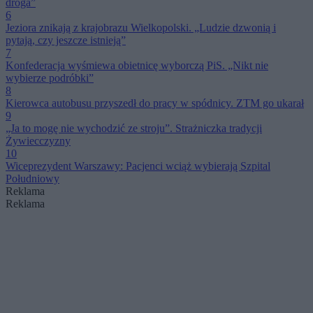
droga”
6
Jeziora znikają z krajobrazu Wielkopolski. „Ludzie dzwonią i
pytają, czy jeszcze istnieją”
7
Konfederacja wyśmiewa obietnicę wyborczą PiS. „Nikt nie
wybierze podróbki”
8
Kierowca autobusu przyszedł do pracy w spódnicy. ZTM go ukarał
9
„Ja to mogę nie wychodzić ze stroju”. Strażniczka tradycji
Żywiecczyzny
10
Wiceprezydent Warszawy: Pacjenci wciąż wybierają Szpital
Południowy
Reklama
Reklama