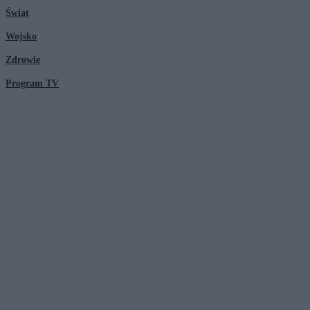
Świat
Wojsko
Zdrowie
Program TV
© 2026 Kanał Zero Spółka Akcyjna