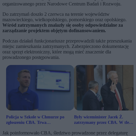
organizowanego przez Narodowe Centrum Badań i Rozwoju.
Do zatrzymań doszło 2 czerwca na terenie województw
mazowieckiego, wielkopolskiego, pomorskiego oraz opolskiego.
Wśród zatrzymanych znalazły się osoby odpowiedzialne za
zarządzanie projektem objętym dofinansowaniem.
Podczas działań funkcjonariusze przeprowadzili także przeszukania
miejsc zamieszkania zatrzymanych. Zabezpieczono dokumentację
oraz sprzęt elektroniczny, które mogą mieć znaczenie dla
prowadzonego postępowania.
Policja w Szkole w Chmurze po
Były wiceminister Jacek Ż.
zgłoszeniu CBA. Trwa
zatrzymany przez CBA. W tle
prokuratorskie śledztwo
miliony z NCBiR
Jak poinformowało CBA, śledztwo prowadzone przez delegaturę