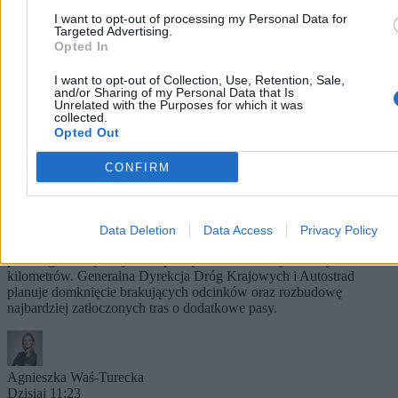
I want to opt-out of processing my Personal Data for
Targeted Advertising.
Opted In
I want to opt-out of Collection, Use, Retention, Sale,
and/or Sharing of my Personal Data that Is
Unrelated with the Purposes for which it was
collected.
Opted Out
CONFIRM
Zostało 150 km. Czego brakuje do docelowej sieci
autostrad?
Większość planowanej sieci autostrad w Polsce jest już
Data Deletion
Data Access
Privacy Policy
udostępniona kierowcom. Do osiągnięcia ostatecznego celu
podanego w rządowych rozporządzeniach brakuje niecałych 150
kilometrów. Generalna Dyrekcja Dróg Krajowych i Autostrad
planuje domknięcie brakujących odcinków oraz rozbudowę
najbardziej zatłoczonych tras o dodatkowe pasy.
Agnieszka Waś-Turecka
Dzisiaj 11:23