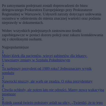
Po zatrzymaniu podejrzani zostali doprowadzeni do biura
delegowanego Prokuratora Europejskiego przy Prokuraturze
Regionalnej w Warszawie. Usłyszeli zarzuty dotyczące usiłowania
oszustwa w odniesieniu do mienia znacznej wartości oraz podania
nieprawdy w dokumentach.
Wobec wszystkich podejrzanych zastosowano środki
zapobiegawcze w postaci dozoru policji oraz zakazu kontaktowania
się z określonymi osobami.
Najpopularniejsze
1
Mniej łóżek dla pacjentów, więcej gabinetów dla lekarzy.
Ujawniamy zmiany w Szpitalu Południowym
2
To najlepszy prezydent od 1989 roku? Jednoznaczny wynik
sondażu
3
Nawrocki niszczy, ale wajb się zgadza. O roku prezydentury
4
Chwila ochłody, ale potem lato nie odpuści. Mamy nową wakacyjną
prognozę
5
Rolnik zaorał świeżo położony asfalt na ulicy. „Twierdzi, że to jego