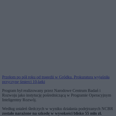
Przełom po pół roku od tragedii w Gródku. Prokuratura wyjaśniła
przyczynę śmierci 10-latki
Program był realizowany przez Narodowe Centrum Badań i
Rozwoju jako instytucję pośredniczącą w Programie Operacyjnym
Inteligentny Rozwój.
Według ustaleń śledczych w wyniku działania podejrzanych NCBR
zostało narażone na szkodę w wysokości blisko 55 mln zł.