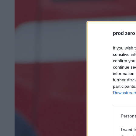
prod zero
If you wish 
sensitive in
confirm you
continue se
information 
further disc
participants
Downstream 
Persona
I want t