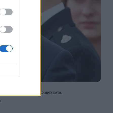
zestępstwa o charakterze korupcyjnym.
k.