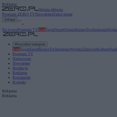
Reklama
Strona główna
Program ZERO TV
Newsletter
Zgłoś temat
Zaloguj
Na żywo
Program TV
Kraj
Świat
Sport
Opinie
Biznes
Technologia
Wojsk
Wszystkie kategorie
Kraj
Świat
Sport
Biznes
Technologia
Wojsko
Zdrowie
Kultura
Nau
Program TV
Najnowsze
Newsletter
Redakcja
Reklama
Regulamin
Kontakt
Reklama
Reklama