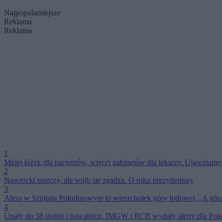
Najpopularniejsze
Reklama
Reklama
1
Mniej łóżek dla pacjentów, więcej gabinetów dla lekarzy. Ujawnia
2
Nawrocki niszczy, ale wajb się zgadza. O roku prezydentury
3
Afera w Szpitalu Południowym to wierzchołek góry lodowej. „A gór
4
Upały do 38 stopni i nawałnice. IMGW i RCB wydały alerty dla Pols