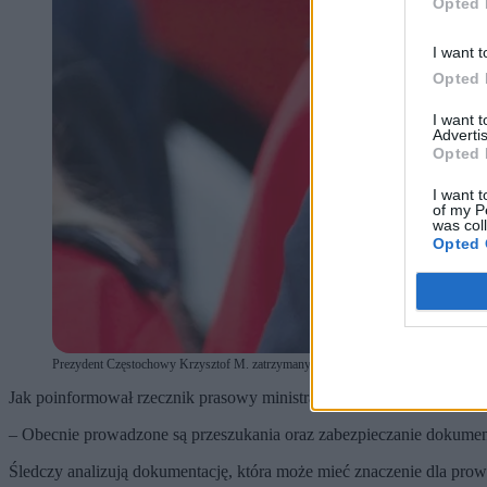
Opted 
I want t
Opted 
I want 
Advertis
Opted 
I want t
of my P
was col
Opted 
Prezydent Częstochowy Krzysztof M. zatrzymany przez CBA. (fot. Shutterstock / Sh
Jak poinformował rzecznik prasowy ministra koordynatora służb spec
– Obecnie prowadzone są przeszukania oraz zabezpieczanie dokument
Śledczy analizują dokumentację, która może mieć znaczenie dla pr