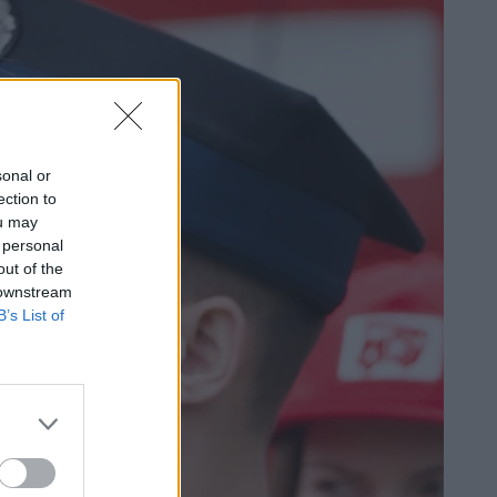
sonal or
ection to
ou may
 personal
out of the
 downstream
B’s List of