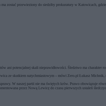
ma zostać przewieziony do siedziby prokuratury w Katowicach, gdzie 
ów ani potencjalnej skali nieprawidłowości. Śledztwo ma charakter 
Lewica ze skutkiem natychmiastowym – mówi Zero.pl Łukasz Michnik,
 sprawy. W naszej partii nie ma świętych krów. Prawo obowiązuje równ
ż komentowana przez Nową Lewicę do czasu pierwszych ustaleń śledcz