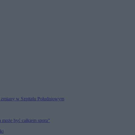
my zmiany w Szpitalu Południowym
a może być całkiem spora”
ki