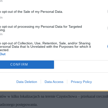
In
o opt-out of the Sale of my Personal Data.
In
to opt-out of processing my Personal Data for Targeted
ing.
In
o opt-out of Collection, Use, Retention, Sale, and/or Sharing
ersonal Data that Is Unrelated with the Purposes for which it
lected.
Out
CONFIRM
utterstock)
Data Deletion
Data Access
Privacy Policy
jalnych, Jacek Dobrzyński, sprawa dotyczy podejrzenia popełnienia pr
ów w kilku lokalizacjach na terenie Częstochowa – przekazał rzeczni
owadzonego postępowania.