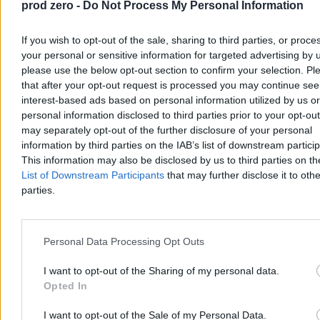
medyczni przywrócili obu chłopcom czynności życiowe. Policja
prod zero -
Do Not Process My Personal Information
bada okoliczności zdarzenia pod nadzorem prokuratury.
If you wish to opt-out of the sale, sharing to third parties, or proce
your personal or sensitive information for targeted advertising by 
Aleksandra Cieślik
please use the below opt-out section to confirm your selection. Pl
Wczoraj 20:06
that after your opt-out request is processed you may continue see
3 min
interest-based ads based on personal information utilized by us or
Reklama
personal information disclosed to third parties prior to your opt-ou
Reklama
may separately opt-out of the further disclosure of your personal
information by third parties on the IAB’s list of downstream partici
This information may also be disclosed by us to third parties on t
List of Downstream Participants
that may further disclose it to othe
parties.
Personal Data Processing Opt Outs
I want to opt-out of the Sharing of my personal data.
Opted In
Kraj
I want to opt-out of the Sale of my Personal Data.