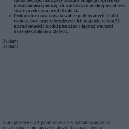
spółki decyzje, m.in. przy zakupie obligacji i sprzedaży
nieruchomości poniżej ich wartości, co miało spowodować
straty przekraczające 428 mln zł.
Prokuratura zastosowała wobec podejrzanych środki
wolnościowe oraz zabezpieczyła ich majątek, w tym 52
nieruchomości i środki pieniężne o łącznej wartości
dziesiątek milionów złotych.
Reklama
Reklama
Biuro prasowe CBA poinformowało w komunikacie, że do
zatrzymania ośmiu mężczyzn doszło 3 marca na terenie