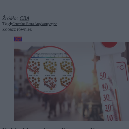
Źródło:
CBA
Tagi:
Centralne Biuro Antykorupcyjne
Zobacz również
Kraj