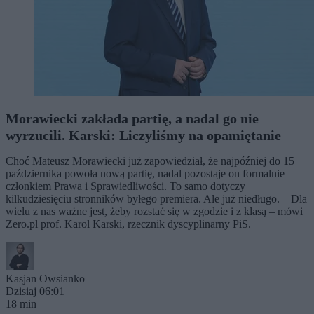
Morawiecki zakłada partię, a nadal go nie
wyrzucili. Karski: Liczyliśmy na opamiętanie
Choć Mateusz Morawiecki już zapowiedział, że najpóźniej do 15
października powoła nową partię, nadal pozostaje on formalnie
członkiem Prawa i Sprawiedliwości. To samo dotyczy
kilkudziesięciu stronników byłego premiera. Ale już niedługo. – Dla
wielu z nas ważne jest, żeby rozstać się w zgodzie i z klasą – mówi
Zero.pl prof. Karol Karski, rzecznik dyscyplinarny PiS.
Kasjan Owsianko
Dzisiaj 06:01
18 min