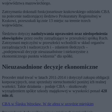
województwa mazowieckiego.
Zatrzymania dokonali funkcjonariusze krakowskiego oddziału CBA
na polecenie nadzorującej śledztwo Prokuratury Regionalnej w
Krakowi, przeszukali łącznie 13 miejsc na terenie trzech
województw.
Śledztwo dotyczy
nadużywania uprawnień oraz niedopełnienia
obowiązków
przez osoby zarządzające w przeszłości spółką Ruch.
Zatrzymani mężczyźni w przeszłości wchodzili w skład organów
zarządzających i nadzorczych i – zdaniem śledczych –
„podejmowali decyzje nieuzasadnione i niekorzystne z
ekonomicznego punktu widzenia” dla spółki.
Nieuzasadnione decyzje ekonomiczne
Proceder miał trwać w latach 2011-2014 i dotyczył zakupu obligacji
korporacyjnych, oraz sprzedaży nieruchomości poniżej ich realnej
wartości. Takie działania – podaje CBA – skutkowały
wyrządzeniem spółce szkody majątkowej w wysokości ponad
428
mln zł.
CBA w Śląsku Wrocław. W tle afera w urzędzie miejskim