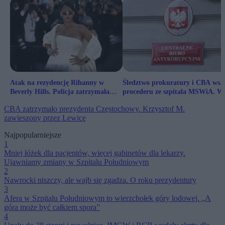
Atak na rezydencję Rihanny w
Śledztwo prokuratury i CBA ws.
Beverly Hills. Policja zatrzymała
procederu ze szpitala MSWiA. W
kobietę
grę wchodzi zarzut korupcyjny
CBA zatrzymało prezydenta Częstochowy. Krzysztof M.
zawieszony przez Lewicę
Najpopularniejsze
1
Mniej łóżek dla pacjentów, więcej gabinetów dla lekarzy.
Ujawniamy zmiany w Szpitalu Południowym
2
Nawrocki niszczy, ale wajb się zgadza. O roku prezydentury
3
Afera w Szpitalu Południowym to wierzchołek góry lodowej. „A
góra może być całkiem spora”
4