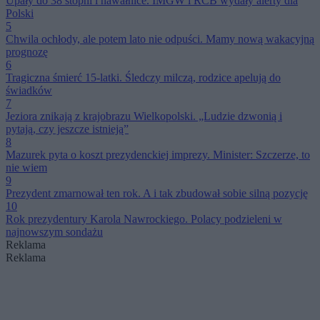
Upały do 38 stopni i nawałnice. IMGW i RCB wydały alerty dla
Polski
5
Chwila ochłody, ale potem lato nie odpuści. Mamy nową wakacyjną
prognozę
6
Tragiczna śmierć 15-latki. Śledczy milczą, rodzice apelują do
świadków
7
Jeziora znikają z krajobrazu Wielkopolski. „Ludzie dzwonią i
pytają, czy jeszcze istnieją”
8
Mazurek pyta o koszt prezydenckiej imprezy. Minister: Szczerze, to
nie wiem
9
Prezydent zmarnował ten rok. A i tak zbudował sobie silną pozycję
10
Rok prezydentury Karola Nawrockiego. Polacy podzieleni w
najnowszym sondażu
Reklama
Reklama