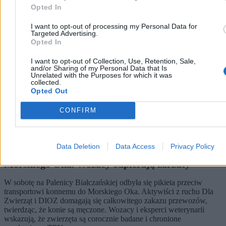
Opted In
I want to opt-out of processing my Personal Data for
Targeted Advertising.
Opted In
I want to opt-out of Collection, Use, Retention, Sale,
and/or Sharing of my Personal Data that Is
Unrelated with the Purposes for which it was
collected.
Opted Out
CONFIRM
Data Deletion
Data Access
Privacy Policy
Pikieta przeciw transportowi konnemu do
Morskiego Oka. Wozacy odpierają zarzuty
W sobotę na Palenicy Białczańskiej odbyła się pikieta przeciw
transportowi konnemu do Morskiego Oka. Aktywiści z ruchu Dla
Zwierząt i DIOZ domagają się całkowitego zakazu przewozów,
twierdząc, że konie są męczone. Wozacy i eksperci weterynarii
wskazują, że zwierzęta są corocznie badane i chronione