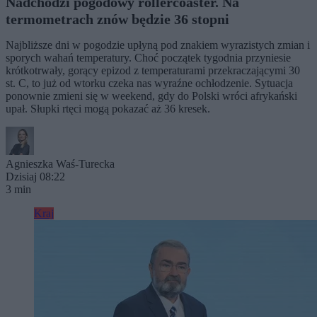
Nadchodzi pogodowy rollercoaster. Na
termometrach znów będzie 36 stopni
Najbliższe dni w pogodzie upłyną pod znakiem wyrazistych zmian i
sporych wahań temperatury. Choć początek tygodnia przyniesie
krótkotrwały, gorący epizod z temperaturami przekraczającymi 30
st. C, to już od wtorku czeka nas wyraźne ochłodzenie. Sytuacja
ponownie zmieni się w weekend, gdy do Polski wróci afrykański
upał. Słupki rtęci mogą pokazać aż 36 kresek.
Agnieszka Waś-Turecka
Dzisiaj 08:22
3 min
Kraj