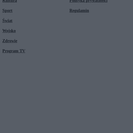
Kultura
Polityka prywatności
Sport
Regulamin
Świat
Wojsko
Zdrowie
Program TV
© 2026 Kanał Zero Spółka Akcyjna