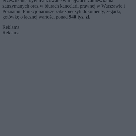
Przeszukania były realizowane w miejscach zamieszkania
zatrzymanych oraz w biurach kancelarii prawnej w Warszawie i
Poznaniu. Funkcjonariusze zabezpieczyli dokumenty, zegarki,
gotówkę o łącznej wartości ponad
940 tys. zł.
Reklama
Reklama