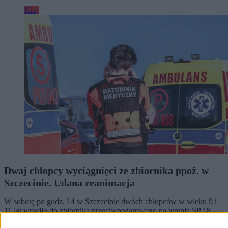
Kraj
Dwaj chłopcy wyciągnięci ze zbiornika ppoż. w
Szczecinie. Udana reanimacja
W sobotę po godz. 14 w Szczecinie dwóch chłopców w wieku 9 i
11 lat wpadło do zbiornika przeciwpożarowego na terenie SP 18.
Wyciągnęli ich przypadkowi przechodnie, a strażacy i ratownicy