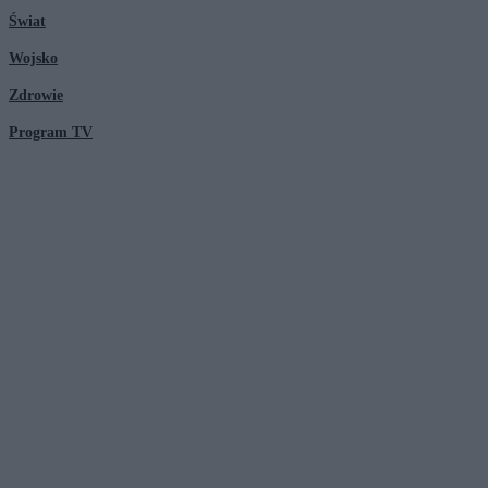
Świat
Wojsko
Zdrowie
Program TV
© 2026 Kanał Zero Spółka Akcyjna