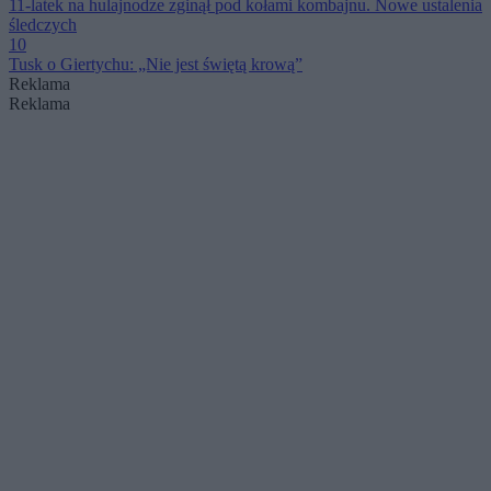
11-latek na hulajnodze zginął pod kołami kombajnu. Nowe ustalenia
śledczych
10
Tusk o Giertychu: „Nie jest świętą krową”
Reklama
Reklama