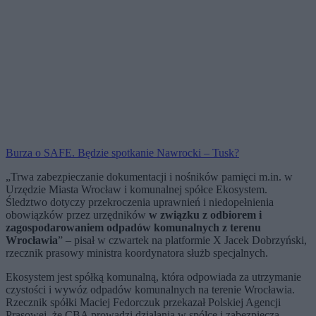
Burza o SAFE. Będzie spotkanie Nawrocki – Tusk?
„Trwa zabezpieczanie dokumentacji i nośników pamięci m.in. w
Urzędzie Miasta Wrocław i komunalnej spółce Ekosystem.
Śledztwo dotyczy przekroczenia uprawnień i niedopełnienia
obowiązków przez urzędników
w związku z odbiorem i
zagospodarowaniem odpadów komunalnych z terenu
Wrocławia
” – pisał w czwartek na platformie X Jacek Dobrzyński,
rzecznik prasowy ministra koordynatora służb specjalnych.
Ekosystem jest spółką komunalną, która odpowiada za utrzymanie
czystości i wywóz odpadów komunalnych na terenie Wrocławia.
Rzecznik spółki Maciej Fedorczuk przekazał Polskiej Agencji
Prasowej, że CBA prowadzi działania w spółce i zabezpiecza