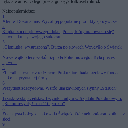
ręki, a wartość całego przetargu sięga
kilkuset mln zł.
Najpopularniejsze
1
Alert w Rossmannie. Wycofują popularne produkty spożywcze
2
Kapitalizm od pierwszego dnia. „Polak, który uratował Teslę”
ujawnia kulisy swojego sukcesu
3
„Głupiutka, wystraszona”. Burza po słowach Woydyłło o Świątek
4
Nowe wątki afery wokół Szpitala Południowego? Była prezes
ujawnia
5
Zbierali na walkę z rasizmem. Prokuratura bada przelewy fundacji
na konta prywatnej firmy
6
Prezydent zdecydował. Wśród ułaskawionych słynny „Staruch”
7
Trzaskowski przedstawił wyniki audytu w Szpitalu Południowym.
„Rekordowy dyżur to 110 godzin”
8
Znana psycholog zaatakowała Świątek. Odcinek podcastu zniknął z
sieci
9