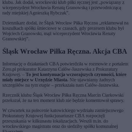
klubu. Jak dodał, wrocławski klub piłki ręcznej jest „powiązany z
wiceprezydent Wrocławia Renatą Granowską i przewodniczącą
rady miejskiej Agnieszką Rybczak”.
Dziennikarz dodał, że Śląsk Wrocław Piłka Ręczna „reklamował na
koszulkach spółki śmieciowe w czasach, gdy prezesem klubu był
Wojciech Granowski, mąż wiceprezydent Wrocławia Renaty
Granowskiej”.
Śląsk Wrocław Piłka Ręczna. Akcja CBA
Informację o działaniach CBA potwierdziła w rozmowie z portalem
Zero.pl prokurator Katarzyna Calów-Jaszewska z Prokuratury
Krajowej. –
To jest kontynuacja wczorajszych czynności, które
miały miejsce w Urzędzie Miasta.
Nie ujawniamy żadnych
szczegółów na tym etapie – przekazała nam Calów-Jaszewska.
Rzecznik klubu Śląsk Wrocław Piłka Ręczna Marcin Ciarkowski
przekazał, że na ten moment klub nie będzie komentował sprawy.
W czwartek na polecenie katowickiego wydziału zamiejscowego
Prokuratury Krajowej funkcjonariusze CBA rozpoczęli
przeszukania w kilkunastu lokalizacjach. Weszli m.in. do
wrocławskiego magistratu oraz do siedziby spółki komunalnej
Ekosystem.