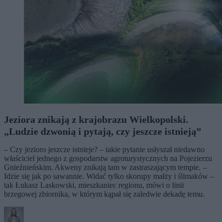
Jeziora znikają z krajobrazu Wielkopolski.
„Ludzie dzwonią i pytają, czy jeszcze istnieją”
– Czy jezioro jeszcze istnieje? – takie pytanie usłyszał niedawno
właściciel jednego z gospodarstw agroturystycznych na Pojezierzu
Gnieźnieńskim. Akweny znikają tam w zastraszającym tempie. –
Idzie się jak po sawannie. Widać tylko skorupy małży i ślimaków –
tak Łukasz Laskowski, mieszkaniec regionu, mówi o linii
brzegowej zbiornika, w którym kąpał się zaledwie dekadę temu.