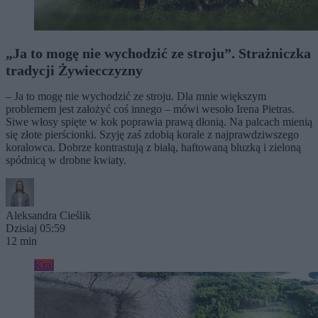
„Ja to mogę nie wychodzić ze stroju”. Strażniczka
tradycji Żywiecczyzny
– Ja to mogę nie wychodzić ze stroju. Dla mnie większym
problemem jest założyć coś innego – mówi wesoło Irena Pietras.
Siwe włosy spięte w kok poprawia prawą dłonią. Na palcach mienią
się złote pierścionki. Szyję zaś zdobią korale z najprawdziwszego
koralowca. Dobrze kontrastują z białą, haftowaną bluzką i zieloną
spódnicą w drobne kwiaty.
Aleksandra Cieślik
Dzisiaj 05:59
12 min
Kraj