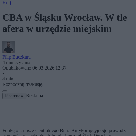
Kraj
CBA w Śląsku Wrocław. W tle
afera w urzędzie miejskim
Filip Baczkura
4 min czytania
Opublikowano:
06.03.2026 12:37
•
4 min
Rozpocznij dyskusję!
Reklama
Reklama
✕
Funkcjonariusze Centralnego Biura Antykorupcyjnego prowadzą
czynności w siedzibie klubu piłki ręcznej Śląsk Wrocław –