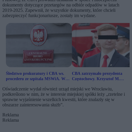
dokumenty dotyczące przetargów na odbiór odpadów w latach
2019-2025. Zapewnił, że wszystkie dokumenty, które chcieli
zabezpieczyć funkcjonariusze, zostały im wydane.
Śledztwo prokuratury i CBA ws.
CBA zatrzymało prezydenta
procederu ze szpitala MSWiA. W
Częstochowy. Krzysztof M.
grę wchodzi zarzut korupcyjny
zawieszony przez Lewicę
Oświadczenie wydał również urząd miejski we Wrocławiu,
podkreślono w nim, że w interesie miejskiej spółki leży „rzetelne i
sprawne wyjaśnienie wszelkich kwestii, które znalazły się w
obszarze zainteresowania służb”.
Reklama
Reklama