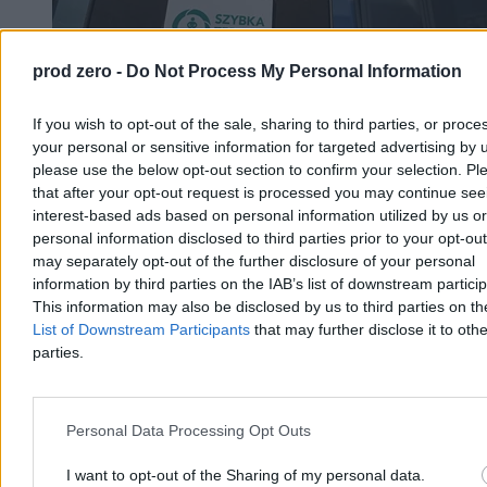
prod zero -
Do Not Process My Personal Information
If you wish to opt-out of the sale, sharing to third parties, or proce
Wiceprezydent Warszawy: Pacjenci wciąż
your personal or sensitive information for targeted advertising by 
wybierają Szpital Południowy
please use the below opt-out section to confirm your selection. Pl
that after your opt-out request is processed you may continue see
Wiceprezydent Warszawy Izabela Marcewicz-Jendrysik zapewniła,
interest-based ads based on personal information utilized by us or
że kryzys w Szpitalu Południowym nie zmniejszył zainteresowania
personal information disclosed to third parties prior to your opt-ou
pacjentów tą placówką. Przez SOR przeszło więcej osób niż rok
may separately opt-out of the further disclosure of your personal
wcześniej.
information by third parties on the IAB’s list of downstream partici
This information may also be disclosed by us to third parties on t
List of Downstream Participants
that may further disclose it to othe
Krzysztof Jabłonowski
parties.
Dzisiaj 06:41
5 min
Reklama
Reklama
Personal Data Processing Opt Outs
I want to opt-out of the Sharing of my personal data.