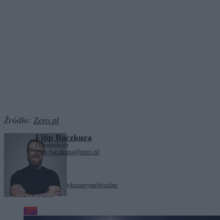
Źródło:
Zero.pl
Filip Baczkura
Dziennikarz
filip.baczkura@zero.pl
Tagi:
Centralne Biuro Antykorupcyjne
Wrocław
Zobacz również
Kraj