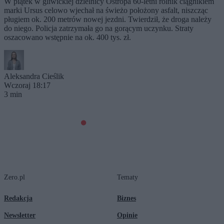
W piątek w gliwickiej dzielnicy Ostropa 60-letni rolnik ciągnikiem
marki Ursus celowo wjechał na świeżo położony asfalt, niszcząc
pługiem ok. 200 metrów nowej jezdni. Twierdził, że droga należy
do niego. Policja zatrzymała go na gorącym uczynku. Straty
oszacowano wstępnie na ok. 400 tys. zł.
Aleksandra Cieślik
Wczoraj 18:17
3 min
Zero.pl
Tematy
Redakcja
Biznes
Newsletter
Opinie