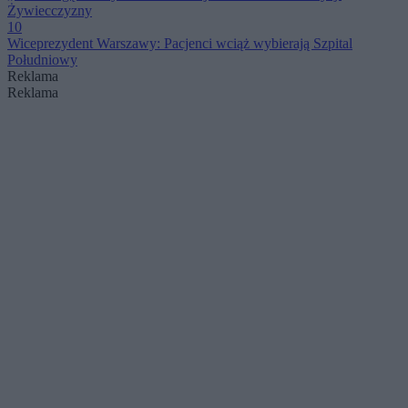
Żywiecczyzny
10
Wiceprezydent Warszawy: Pacjenci wciąż wybierają Szpital
Południowy
Reklama
Reklama