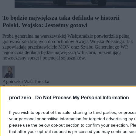
To będzie największa taka defilada w historii
Polski. Wojsko: Jesteśmy gotowi
Próba generalna na warszawskiej Wisłostradzie potwierdziła pełną
gotowość sił zbrojnych do obchodów Święta Wojska Polskiego. Jak
zapowiadają przedstawiciele MON oraz Sztabu Generalnego WP,
tegoroczna defilada będzie największą w historii, prezentującą
nowoczesny sprzęt i potencjał sojuszników.
Agnieszka Waś-Turecka
Dzisiaj 10:21
5 min
prod zero -
Do Not Process My Personal Information
Reklama
Reklama
If you wish to opt-out of the sale, sharing to third parties, or proce
your personal or sensitive information for targeted advertising by 
please use the below opt-out section to confirm your selection. Pl
that after your opt-out request is processed you may continue see