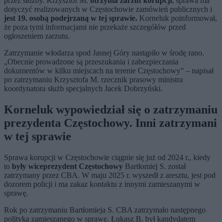
przez służby. Krzysztof M.
otrzyma zarzut korupcji
, sprawa ma
dotyczyć realizowanych w Częstochowie zamówień publicznych i
jest 19. osobą podejrzaną w tej sprawie.
Korneluk poinformował,
że poza tymi informacjami nie przekaże szczegółów przed
ogłoszeniem zarzutu.
Zatrzymanie włodarza spod Jasnej Góry nastąpiło w środę rano.
„Obecnie prowadzone są przeszukania i zabezpieczania
dokumentów w kilku miejscach na terenie Częstochowy” – napisał
po zatrzymaniu Krzysztofa M. rzecznik prasowy ministra
koordynatora służb specjalnych Jacek Dobrzyński.
Korneluk wypowiedział się o zatrzymaniu
prezydenta Częstochowy. Inni zatrzymani
w tej sprawie
Sprawa korupcji w Częstochowie ciągnie się już od 2024 r., kiedy
to
były wiceprezydent Częstochowy
Bartłomiej S. został
zatrzymany przez CBA. W maju 2025 r. wyszedł z aresztu, jest pod
dozorem policji i ma zakaz kontaktu z innymi zamieszanymi w
sprawę.
Rok po zatrzymaniu Bartłomieja S. CBA zatrzymało następnego
polityka zamieszanego w sprawę. Łukasz B. był kandydatem