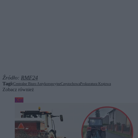
Źródło:
RMF24
Tagi:
Centralne Biuro Antykorupcyjne
Częstochowa
Prokuratura Krajowa
Zobacz również
Kraj