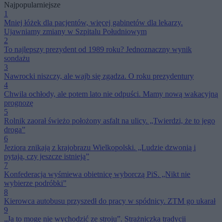
Najpopularniejsze
1
Mniej łóżek dla pacjentów, więcej gabinetów dla lekarzy.
Ujawniamy zmiany w Szpitalu Południowym
2
To najlepszy prezydent od 1989 roku? Jednoznaczny wynik
sondażu
3
Nawrocki niszczy, ale wajb się zgadza. O roku prezydentury
4
Chwila ochłody, ale potem lato nie odpuści. Mamy nową wakacyjną
prognozę
5
Rolnik zaorał świeżo położony asfalt na ulicy. „Twierdzi, że to jego
droga”
6
Jeziora znikają z krajobrazu Wielkopolski. „Ludzie dzwonią i
pytają, czy jeszcze istnieją”
7
Konfederacja wyśmiewa obietnicę wyborczą PiS. „Nikt nie
wybierze podróbki”
8
Kierowca autobusu przyszedł do pracy w spódnicy. ZTM go ukarał
9
„Ja to mogę nie wychodzić ze stroju”. Strażniczka tradycji