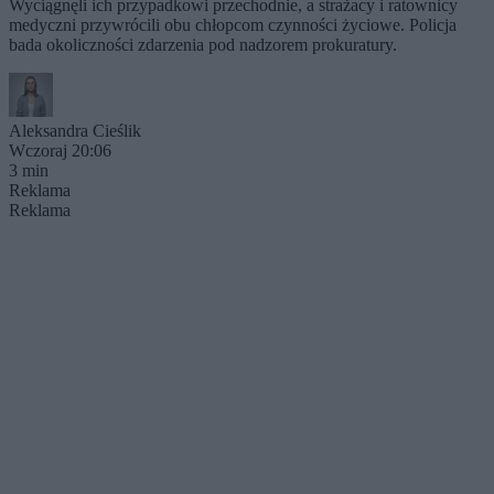
Wyciągnęli ich przypadkowi przechodnie, a strażacy i ratownicy
medyczni przywrócili obu chłopcom czynności życiowe. Policja
bada okoliczności zdarzenia pod nadzorem prokuratury.
Aleksandra Cieślik
Wczoraj 20:06
3 min
Reklama
Reklama