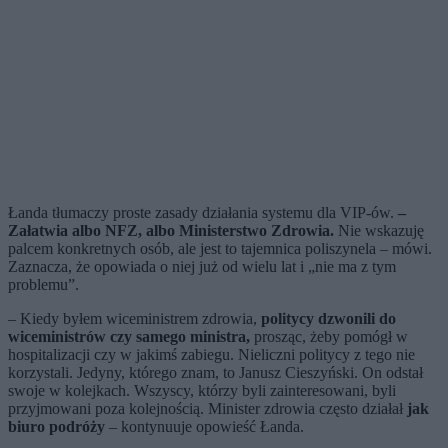
Łanda tłumaczy proste zasady działania systemu dla VIP-ów.
–
Załatwia albo NFZ, albo Ministerstwo Zdrowia.
Nie wskazuję
palcem konkretnych osób, ale jest to tajemnica poliszynela – mówi.
Zaznacza, że opowiada o niej już od wielu lat i „nie ma z tym
problemu”.
– Kiedy byłem wiceministrem zdrowia,
politycy dzwonili do
wiceministrów czy samego ministra,
prosząc, żeby pomógł w
hospitalizacji czy w jakimś zabiegu. Nieliczni politycy z tego nie
korzystali. Jedyny, którego znam, to Janusz Cieszyński. On odstał
swoje w kolejkach. Wszyscy, którzy byli zainteresowani, byli
przyjmowani poza kolejnością. Minister zdrowia często działał
jak
biuro podróży
– kontynuuje opowieść Łanda.