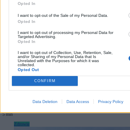
Opted In
I want to opt-out of the Sale of my Personal Data.
Opted In
I want to opt-out of processing my Personal Data for
Lekarze odkryli ślady maltretowania
Targeted Advertising.
Opted In
niemowlęcia. Sześć lat wcześniej ratowali jego
brata
I want to opt-out of Collection, Use, Retention, Sale,
and/or Sharing of my Personal Data that Is
Dwumiesięczny chłopiec trafił do warszawskiego szpitala z ciężkimi
Unrelated with the Purposes for which it was
collected.
obrażeniami. Lekarze podejrzewali, że mógł paść ofiarą przemocy.
Opted Out
Gdy sprawdzili historię rodziny, odkryli, że sześć lat wcześniej w tej
samej placówce leczono jego starszego brata z powodu licznych
CONFIRM
złamań.
Data Deletion
Data Access
Privacy Policy
Piotr Białczyk
Dzisiaj 09:36
5 min
Zdrowie