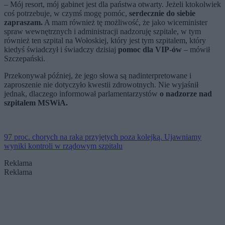
– Mój resort, mój gabinet jest dla państwa otwarty. Jeżeli ktokolwiek
coś potrzebuje, w czymś mogę pomóc,
serdecznie do siebie
zapraszam.
A mam również tę możliwość, że jako wiceminister
spraw wewnętrznych i administracji nadzoruję szpitale, w tym
również ten szpital na Wołoskiej, który jest tym szpitalem, który
kiedyś świadczył i świadczy dzisiaj
pomoc dla VIP-ów
– mówił
Szczepański.
Przekonywał później, że jego słowa są nadinterpretowane i
zaproszenie nie dotyczyło kwestii zdrowotnych. Nie wyjaśnił
jednak, dlaczego informował parlamentarzystów
o nadzorze nad
szpitalem MSWiA.
97 proc. chorych na raka przyjętych poza kolejką. Ujawniamy
wyniki kontroli w rządowym szpitalu
Reklama
Reklama