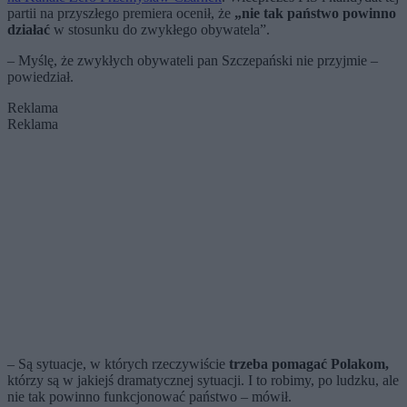
partii na przyszłego premiera ocenił, że
„
nie tak państwo powinno
działać
w stosunku do zwykłego obywatela”.
– Myślę, że zwykłych obywateli pan Szczepański nie przyjmie –
powiedział.
Reklama
Reklama
– Są sytuacje, w których rzeczywiście
trzeba pomagać Polakom,
którzy są w jakiejś dramatycznej sytuacji. I to robimy, po ludzku, ale
nie tak powinno funkcjonować państwo – mówił.