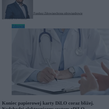
Tagi:
MSWiA
Narodowy Fundusz Zdrowia
ochrona zdrowia
zdrowie
Zobacz również
Zdrowie
Koniec papierowej karty DiLO coraz bliżej.
Nadchodzi elektroniczny system eDiLO