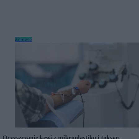
Zdrowie
Oczyszczanie krwi z mikroplastiku i toksyn.