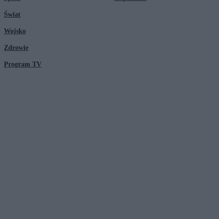
Świat
Wojsko
Zdrowie
Program TV
© 2026 Kanał Zero Spółka Akcyjna