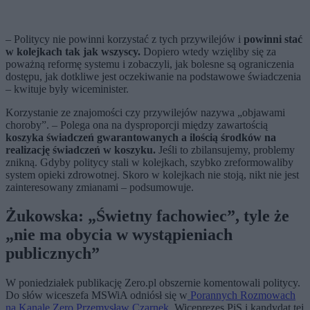
– Politycy nie powinni korzystać z tych przywilejów i
powinni stać
w kolejkach tak jak wszyscy.
Dopiero wtedy wzięliby się za
poważną reformę systemu i zobaczyli, jak bolesne są ograniczenia
dostępu, jak dotkliwe jest oczekiwanie na podstawowe świadczenia
– kwituje były wiceminister.
Korzystanie ze znajomości czy przywilejów nazywa „objawami
choroby”. – Polega ona na dysproporcji między zawartością
koszyka świadczeń gwarantowanych a ilością środków na
realizację świadczeń w koszyku.
Jeśli to zbilansujemy, problemy
znikną. Gdyby politycy stali w kolejkach, szybko zreformowaliby
system opieki zdrowotnej. Skoro w kolejkach nie stoją, nikt nie jest
zainteresowany zmianami – podsumowuje.
Żukowska: „Świetny fachowiec”, tyle że
„nie ma obycia
w wystąpieniach
publicznych”
W poniedziałek publikację Zero.pl obszernie komentowali politycy.
Do słów wiceszefa MSWiA odniósł się w
Porannych Rozmowach
na Kanale Zero Przemysław Czarnek
. Wiceprezes PiS i kandydat tej