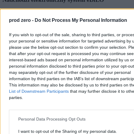
Karta DiLO to dla wielu pacjentów początek tzw. szybkiej ścieżki
onkologicznej. Teraz czeka ją duża zmiana – od 11 sierpnia rusza
prod zero -
Do Not Process My Personal Information
elektroniczny system eDiLO, a wraz z nim łatwiejszy dostęp do
informacji o diagnostyce i leczeniu. Co się zmieni dla pacjentów i
kto będzie mógł korzystać z nowego rozwiązania?
If you wish to opt-out of the sale, sharing to third parties, or proce
your personal or sensitive information for targeted advertising by 
please use the below opt-out section to confirm your selection. Pl
that after your opt-out request is processed you may continue see
Bartosz Michalski
interest-based ads based on personal information utilized by us or
Dzisiaj 10:50
personal information disclosed to third parties prior to your opt-ou
5 min
may separately opt-out of the further disclosure of your personal
Zdrowie
information by third parties on the IAB’s list of downstream partici
This information may also be disclosed by us to third parties on t
List of Downstream Participants
that may further disclose it to othe
parties.
Personal Data Processing Opt Outs
I want to opt-out of the Sharing of my personal data.