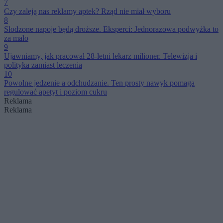
7
Czy zaleją nas reklamy aptek? Rząd nie miał wyboru
8
Słodzone napoje będą droższe. Eksperci: Jednorazowa podwyżka to
za mało
9
Ujawniamy, jak pracował 28-letni lekarz milioner. Telewizja i
polityka zamiast leczenia
10
Powolne jedzenie a odchudzanie. Ten prosty nawyk pomaga
regulować apetyt i poziom cukru
Reklama
Reklama