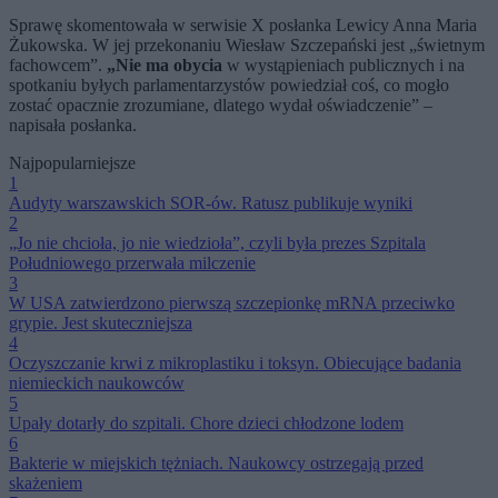
Sprawę skomentowała w serwisie X posłanka Lewicy Anna Maria
Żukowska. W jej przekonaniu Wiesław Szczepański jest „świetnym
fachowcem”.
„Nie ma obycia
w wystąpieniach publicznych i na
spotkaniu byłych parlamentarzystów powiedział coś, co mogło
zostać opacznie zrozumiane, dlatego wydał oświadczenie” –
napisała posłanka.
Najpopularniejsze
1
Audyty warszawskich SOR-ów. Ratusz publikuje wyniki
2
„Jo nie chcioła, jo nie wiedzioła”, czyli była prezes Szpitala
Południowego przerwała milczenie
3
W USA zatwierdzono pierwszą szczepionkę mRNA przeciwko
grypie. Jest skuteczniejsza
4
Oczyszczanie krwi z mikroplastiku i toksyn. Obiecujące badania
niemieckich naukowców
5
Upały dotarły do szpitali. Chore dzieci chłodzone lodem
6
Bakterie w miejskich tężniach. Naukowcy ostrzegają przed
skażeniem