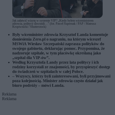
Jak załatwić wizytę w systemie VIP? „Kiedy byłem wiceministrem
zdrowia, politycy dzwonili…” (fot. Paweł Supernak / PAP / Mateusz
Kropiwnicki / Shutterstock)
Były wiceminister zdrowia Krzysztof Łanda komentuje
doniesienia Zero.pl o nagraniu, na którym wiceszef
MSWiA Wiesław Szczepański zaprasza polityków do
swojego gabinetu, deklarując pomoc. Przypomina, że
nadzoruje szpitale, w tym placówkę określaną jako
„szpital dla VIP-ów”.
Według Krzysztofa Łandy przez lata politycy i ich
rodziny korzystali ze znajomości, by przyspieszyć dostęp
do świadczeń w szpitalach w całej Polsce.
– Wszyscy, którzy byli zainteresowani, byli przyjmowani
poza kolejnością. Minister zdrowia często działał jak
biuro podróży – mówi Łanda.
Reklama
Reklama