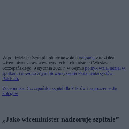
W poniedziałek Zero.pl poinformowało o
nagraniu
z udziałem
wiceministra spraw wewnętrznych i administracji Wiesława
Szczepańskiego. 9 stycznia 2026 r. w Sejmie
polityk wziął udział w
spotkaniu noworocznym Stowarzyszenia Parlamentarzystów
Polskich.
Wiceminister Szczepański, szpital dla VIP-ów i zaproszenie dla
kolegów
„Jako wiceminister nadzoruję szpitale”