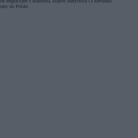
ie migracyjne z Białorusi, krajów bałtyckich i z kierunku
miec do Polski.