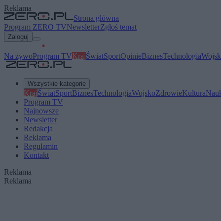
Reklama
Strona główna
Program ZERO TV
Newsletter
Zgłoś temat
Zaloguj
Na żywo
Program TV
Kraj
Świat
Sport
Opinie
Biznes
Technologia
Wojsk
Wszystkie kategorie
Kraj
Świat
Sport
Biznes
Technologia
Wojsko
Zdrowie
Kultura
Nau
Program TV
Najnowsze
Newsletter
Redakcja
Reklama
Regulamin
Kontakt
Reklama
Reklama