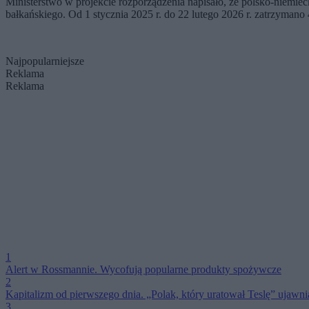
Ministerstwo w projekcie rozporządzenia napisało, że polsko-niemieck
bałkańskiego. Od 1 stycznia 2025 r. do 22 lutego 2026 r. zatrzymano 4
Najpopularniejsze
Reklama
Reklama
1
Alert w Rossmannie. Wycofują popularne produkty spożywcze
2
Kapitalizm od pierwszego dnia. „Polak, który uratował Teslę” ujawn
3