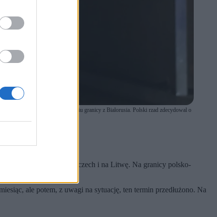
decyzja polskich wladz o zamknieciu granicy z Bialorusia. Polski rzad zdecydowal o
/ East News)
 na przejściach do Niemczech i na Litwę. Na granicy polsko-
esiąc, ale potem, z uwagi na sytuację, ten termin przedłużono. Na