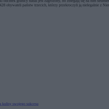
i odcinek granicy nadal jest zagrożony, bo zbiegają się na nim strumien
28 obywateli państw trzecich, którzy przekroczyli ją nielegalnie z Nie
ia kulisy swojego sukcesu