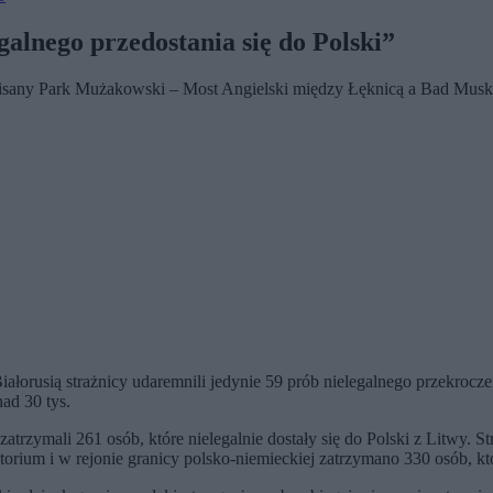
galnego przedostania się do Polski”
 wpisany Park Mużakowski – Most Angielski między Łęknicą a Bad Musk
ałorusią strażnicy udaremnili jedynie 59 prób nielegalnego przekrocze
nad 30 tys.
trzymali 261 osób, które nielegalnie dostały się do Polski z Litwy. 
torium i w rejonie granicy polsko-niemieckiej zatrzymano 330 osób, kt