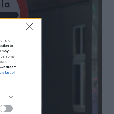
sonal or
ection to
ou may
 personal
out of the
 downstream
B’s List of