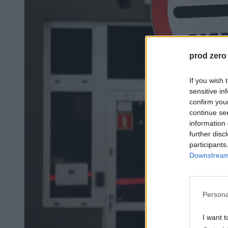
prod zero
If you wish 
sensitive in
confirm you
continue se
information 
further disc
participants
Downstream 
Persona
I want t