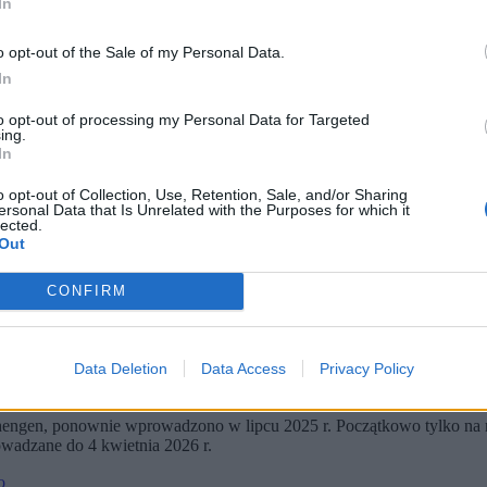
In
o opt-out of the Sale of my Personal Data.
In
to opt-out of processing my Personal Data for Targeted
ing.
In
o opt-out of Collection, Use, Retention, Sale, and/or Sharing
ersonal Data that Is Unrelated with the Purposes for which it
lected.
Out
 br. polsko-bialoruskie przejscie graniczne Terespol-Brzesc zawiesza dzialanie w zwiazku z 
esnia br. bialorusko-rosyjskimi cwiczeniami wojskowymi Zapad-25. (fot. Wojciech Olkusnik 
CONFIRM
ół roku – od 5 kwietnia do 1 października.
h się na granicy z Niemcami i Litwą.
 Centrum Legislacji.
Data Deletion
Data Access
Privacy Policy
z powodu poważnego zagrożenia nielegalną migracją w obu miejscach –
ktach, a na granicy polsko-litewskiej w 13.
chengen, ponownie wprowadzono w lipcu 2025 r. Początkowo tylko na mi
wadzane do 4 kwietnia 2026 r.
o