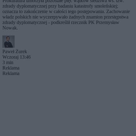
Prokuratura umorzyła pozostałe pięć wątków śledztwa ws. tzw.
zdrady dyplomatycznej przy badaniu katastrofy smoleńskiej;
oznacza to zakończenie w całości tego postępowania. Zachowanie
władz polskich nie wyczerpywało żadnych znamion przestępstwa
zdrady dyplomatycznej - podkreślił rzecznik PK Przemysław
Nowak.
Paweł Żurek
Wczoraj 13:46
3 min
Reklama
Reklama