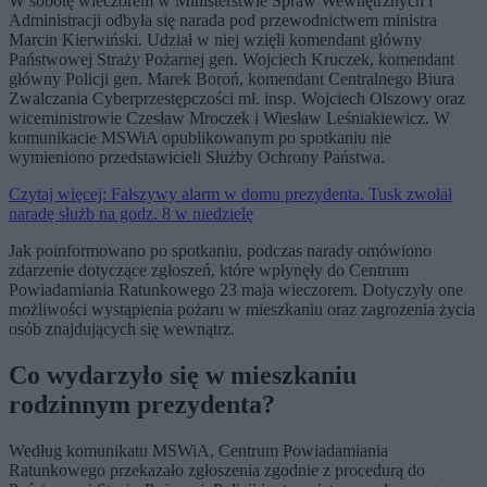
W sobotę wieczorem w
Ministerstwie Spraw Wewnętrznych i
Administracji odbyła się narada pod przewodnictwem ministra
Marcin Kierwiński. Udział w niej wzięli komendant główny
Państwowej Straży Pożarnej gen. Wojciech Kruczek, komendant
główny Policji gen. Marek Boroń, komendant Centralnego Biura
Zwalczania Cyberprzestępczości mł. insp. Wojciech Olszowy oraz
wiceministrowie Czesław Mroczek i Wiesław Leśniakiewicz. W
komunikacie MSWiA opublikowanym po spotkaniu nie
wymieniono przedstawicieli Służby Ochrony Państwa.
Czytaj więcej: Fałszywy alarm w domu prezydenta. Tusk zwołał
naradę służb na godz. 8 w niedzielę
Jak poinformowano po spotkaniu, podczas narady omówiono
zdarzenie dotyczące zgłoszeń, które wpłynęły do Centrum
Powiadamiania Ratunkowego 23 maja wieczorem. Dotyczyły one
możliwości wystąpienia pożaru w mieszkaniu oraz zagrożenia życia
osób znajdujących się wewnątrz.
Co wydarzyło się w mieszkaniu
rodzinnym prezydenta?
Według komunikatu MSWiA, Centrum Powiadamiania
Ratunkowego przekazało zgłoszenia zgodnie z procedurą do