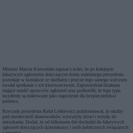
Minister Marcin Kierwiński napisał z kolei, że po kolejnym
fałszywym zgłoszeniu dotyczącym domu rodzinnego prezydenta
pozostaje w kontakcie ze służbami i jeszcze tego samego wieczoru
zwołał spotkanie z ich kierownictwem. Zapowiedział działania
mające ustalić sprawców zgłoszeń oraz podkreślił, że tego typu
incydenty są traktowane jako zagrożenie dla bezpieczeństwa
państwa.
Rzecznik prezydenta Rafał Leśkiewicz poinformował, że służby
pod nieobecność domowników wyważyły drzwi i weszły do
mieszkania. Dodał, że od kilkunastu dni dochodzi do fałszywych
zgłoszeń dotyczących dziennikarzy i osób publicznych związanych
z prawicą.