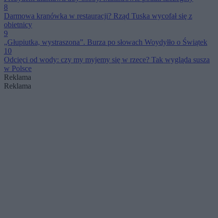
8
Darmowa kranówka w restauracji? Rząd Tuska wycofał się z
obietnicy
9
„Głupiutka, wystraszona”. Burza po słowach Woydyłło o Świątek
10
Odcięci od wody: czy my myjemy się w rzece? Tak wygląda susza
w Polsce
Reklama
Reklama