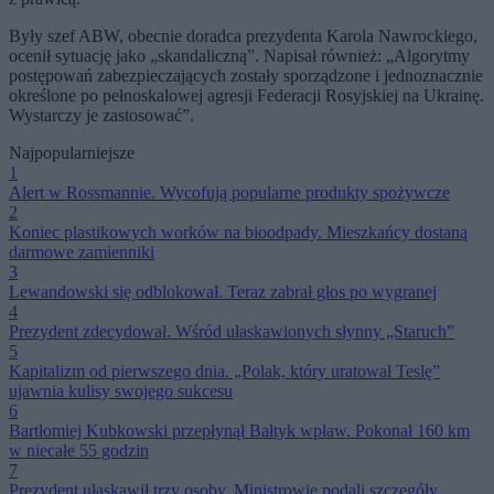
Były szef ABW, obecnie doradca prezydenta Karola Nawrockiego,
ocenił sytuację jako „skandaliczną”. Napisał również: „Algorytmy
postępowań zabezpieczających zostały sporządzone i jednoznacznie
określone po pełnoskalowej agresji Federacji Rosyjskiej na Ukrainę.
Wystarczy je zastosować”.
Najpopularniejsze
1
Alert w Rossmannie. Wycofują popularne produkty spożywcze
2
Koniec plastikowych worków na bioodpady. Mieszkańcy dostaną
darmowe zamienniki
3
Lewandowski się odblokował. Teraz zabrał głos po wygranej
4
Prezydent zdecydował. Wśród ułaskawionych słynny „Staruch”
5
Kapitalizm od pierwszego dnia. „Polak, który uratował Teslę”
ujawnia kulisy swojego sukcesu
6
Bartłomiej Kubkowski przepłynął Bałtyk wpław. Pokonał 160 km
w niecałe 55 godzin
7
Prezydent ułaskawił trzy osoby. Ministrowie podali szczegóły