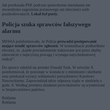
Jak przekazała PSP, podczas sprawdzenia mieszkania nie
stwierdzono zagrożenia pożarowego ani obecności osób
poszkodowanych.
Lokal był pusty.
Policja szuka sprawców fałszywego
alarmu
MSWiA poinformowało, że Policja
prowadzi postępowanie
mające ustalić sprawców zgłoszeń
. W komunikacie podkreślono
również, że „każde powiadomienie traktowane jest przez służby
ratownicze z najwyższą powagą i wymaga natychmiastowej
reakcji”.
Do sprawy odniósł się premier Donald Tusk. W serwisie X
poinformował, że pozostaje w kontakcie z ministrami i służbami
oraz przekazał wyrazy solidarności prezydentowi Karolowi
Nawrockiemu. Zapowiedział także odprawę rządu w niedzielę o
godz. 8. Według premiera działania prowokatorów są wymierzone
w bezpieczeństwo państwa.
Reklama
Reklama