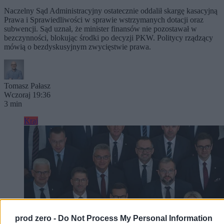
Naczelny Sąd Administracyjny ostatecznie oddalił skargę kasacyjną
Prawa i Sprawiedliwości w sprawie wstrzymanych dotacji oraz
subwencji. Sąd uznał, że minister finansów nie pozostawał w
bezczynności, blokując środki po decyzji PKW. Politycy rządzący
mówią o bezdyskusyjnym zwycięstwie prawa.
Tomasz Pałasz
Wczoraj 19:36
3 min
Kraj
prod zero -
Do Not Process My Personal Information