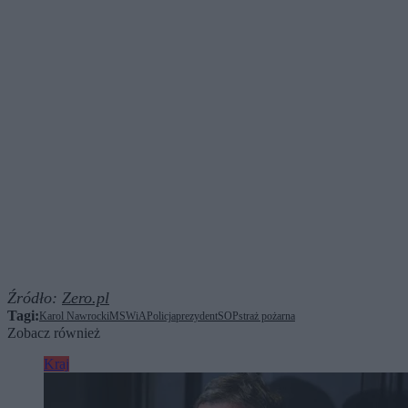
Źródło:
Zero.pl
Tagi:
Karol Nawrocki
MSWiA
Policja
prezydent
SOP
straż pożarna
Zobacz również
Kraj