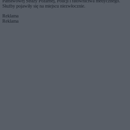
Państwowej Straży Pożarnej, Policji i ratownictwa medycznego.
Służby pojawiły się na miejscu niezwłocznie.
Reklama
Reklama