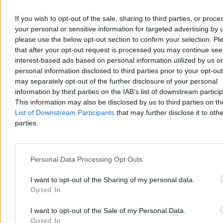
If you wish to opt-out of the sale, sharing to third parties, or proce
your personal or sensitive information for targeted advertising by 
please use the below opt-out section to confirm your selection. Pl
that after your opt-out request is processed you may continue see
Na to liczy Rozwój Plus. „Potrzebują mięsa
interest-based ads based on personal information utilized by us or
armatniego”
personal information disclosed to third parties prior to your opt-ou
may separately opt-out of the further disclosure of your personal
Na rok i dwa miesiące przed wyborami parlamentarnymi
information by third parties on the IAB’s list of downstream partici
stowarzyszenie Rozwój Plus ma ok. 6 proc. poparcia. Jak
zapowiada Mateusz Morawiecki, to dopiero początek. – Jest
This information may also be disclosed by us to third parties on t
zainteresowanie – słyszymy wśród jego stronników. Pozostaje
List of Downstream Participants
that may further disclose it to othe
jednak wiele niewiadomych.
parties.
Kasjan Owsianko
Personal Data Processing Opt Outs
Wczoraj 19:18
5 min
I want to opt-out of the Sharing of my personal data.
Reklama
Opted In
Reklama
I want to opt-out of the Sale of my Personal Data.
Opted In