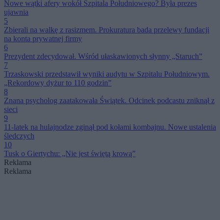
Nowe wątki afery wokół Szpitala Południowego? Była prezes
ujawnia
5
Zbierali na walkę z rasizmem. Prokuratura bada przelewy fundacji
na konta prywatnej firmy
6
Prezydent zdecydował. Wśród ułaskawionych słynny „Staruch”
7
Trzaskowski przedstawił wyniki audytu w Szpitalu Południowym.
„Rekordowy dyżur to 110 godzin”
8
Znana psycholog zaatakowała Świątek. Odcinek podcastu zniknął z
sieci
9
11-latek na hulajnodze zginął pod kołami kombajnu. Nowe ustalenia
śledczych
10
Tusk o Giertychu: „Nie jest świętą krową”
Reklama
Reklama