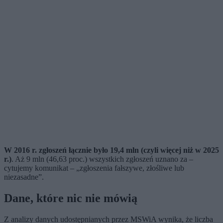
W 2016 r. zgłoszeń łącznie było 19,4 mln (czyli więcej niż w 2025
r.)
. Aż 9 mln (46,63 proc.) wszystkich zgłoszeń uznano za –
cytujemy komunikat – „zgłoszenia fałszywe, złośliwe lub
niezasadne”.
Dane, które nic nie mówią
Z analizy danych udostępnianych przez MSWiA wynika, że liczba