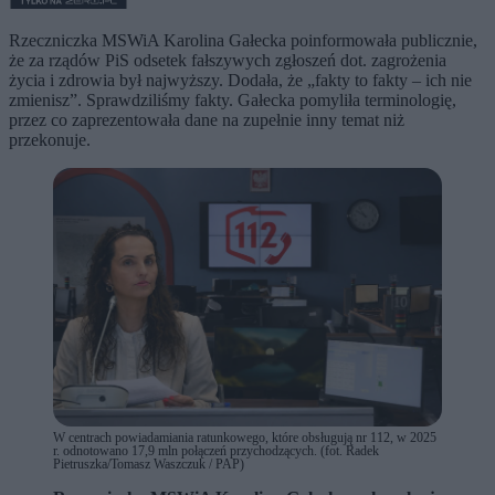
Rzeczniczka MSWiA Karolina Gałecka poinformowała publicznie,
że za rządów PiS odsetek fałszywych zgłoszeń dot. zagrożenia
życia i zdrowia był najwyższy. Dodała, że „fakty to fakty – ich nie
zmienisz”. Sprawdziliśmy fakty. Gałecka pomyliła terminologię,
przez co zaprezentowała dane na zupełnie inny temat niż
przekonuje.
W centrach powiadamiania ratunkowego, które obsługują nr 112, w 2025
r. odnotowano 17,9 mln połączeń przychodzących. (fot. Radek
Pietruszka/Tomasz Waszczuk / PAP)