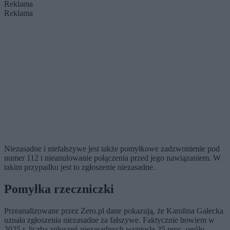
Reklama
Reklama
Niezasadne i niefałszywe jest także pomyłkowe zadzwonienie pod
numer 112 i nieanulowanie połączenia przed jego nawiązaniem. W
takim przypadku jest to zgłoszenie niezasadne.
Pomyłka rzeczniczki
Przeanalizowane przez Zero.pl dane pokazują, że Karolina Gałecka
uznała zgłoszenia niezasadne za fałszywe. Faktycznie bowiem w
2025 r. liczba zgłoszeń niezasadnych wyniosła 35 proc. ogółu.