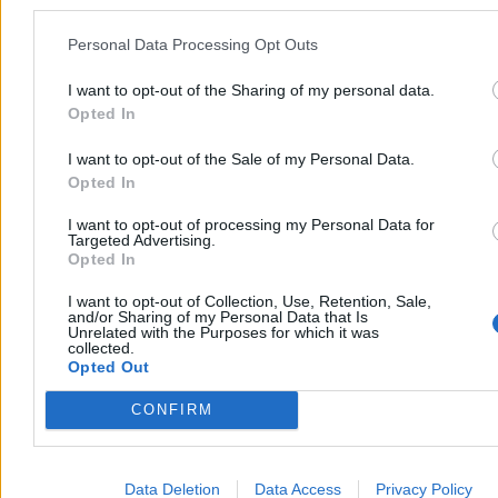
Aleksandra Cieślik
Personal Data Processing Opt Outs
Dzisiaj 05:59
11 min
I want to opt-out of the Sharing of my personal data.
Kraj
Opted In
I want to opt-out of the Sale of my Personal Data.
Opted In
I want to opt-out of processing my Personal Data for
Targeted Advertising.
Opted In
I want to opt-out of Collection, Use, Retention, Sale,
and/or Sharing of my Personal Data that Is
Unrelated with the Purposes for which it was
collected.
Opted Out
CONFIRM
Mniej łóżek dla pacjentów, więcej gabinetów dla
lekarzy. Ujawniamy zmiany w Szpitalu
Data Deletion
Data Access
Privacy Policy