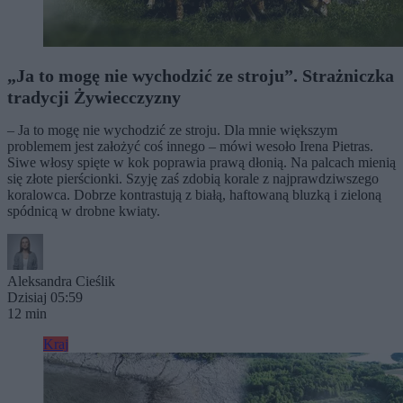
„Ja to mogę nie wychodzić ze stroju”. Strażniczka
tradycji Żywiecczyzny
– Ja to mogę nie wychodzić ze stroju. Dla mnie większym
problemem jest założyć coś innego – mówi wesoło Irena Pietras.
Siwe włosy spięte w kok poprawia prawą dłonią. Na palcach mienią
się złote pierścionki. Szyję zaś zdobią korale z najprawdziwszego
koralowca. Dobrze kontrastują z białą, haftowaną bluzką i zieloną
spódnicą w drobne kwiaty.
Aleksandra Cieślik
Dzisiaj 05:59
12 min
Kraj