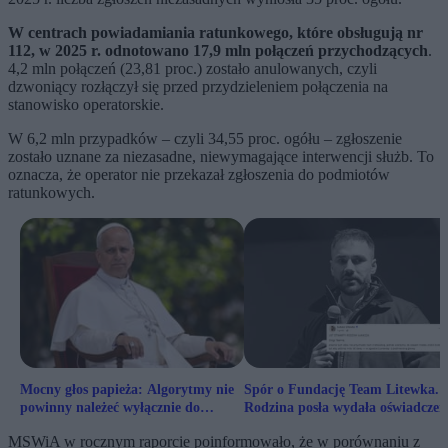
W centrach powiadamiania ratunkowego, które obsługują nr
112, w 2025 r. odnotowano 17,9 mln połączeń przychodzących
.
4,2 mln połączeń (23,81 proc.) zostało anulowanych, czyli
dzwoniący rozłączył się przed przydzieleniem połączenia na
stanowisko operatorskie.
W 6,2 mln przypadków – czyli 34,55 proc. ogółu – zgłoszenie
zostało uznane za niezasadne, niewymagające interwencji służb. To
oznacza, że operator nie przekazał zgłoszenia do podmiotów
ratunkowych.
Mocny głos papieża: Algorytmy nie
Spór o Fundację Team Litewka.
powinny należeć wyłącznie do
Rodzina posła wydała oświadczen
właścicieli big techów
MSWiA w rocznym raporcie poinformowało, że w porównaniu z