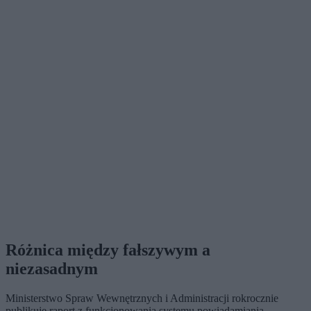
Różnica między fałszywym a
niezasadnym
Ministerstwo Spraw Wewnętrznych i Administracji rokrocznie
publikuje raport z funkcjonowania systemu powiadamiania