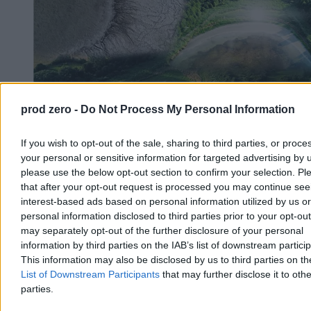
prod zero -
Do Not Process My Personal Information
If you wish to opt-out of the sale, sharing to third parties, or proce
your personal or sensitive information for targeted advertising by 
Jeziora znikają z krajobrazu Wielkopolski.
please use the below opt-out section to confirm your selection. Pl
that after your opt-out request is processed you may continue see
„Ludzie dzwonią i pytają, czy jeszcze istnieją”
interest-based ads based on personal information utilized by us or
– Czy jezioro jeszcze istnieje? – takie pytanie usłyszał niedawno
personal information disclosed to third parties prior to your opt-ou
właściciel jednego z gospodarstw agroturystycznych na Pojezierzu
may separately opt-out of the further disclosure of your personal
Gnieźnieńskim. Akweny znikają tam w zastraszającym tempie. –
information by third parties on the IAB’s list of downstream partici
Idzie się jak po sawannie. Widać tylko skorupy małży i ślimaków –
This information may also be disclosed by us to third parties on t
tak Łukasz Laskowski, mieszkaniec regionu, mówi o linii
List of Downstream Participants
that may further disclose it to othe
brzegowej zbiornika, w którym kąpał się zaledwie dekadę temu.
parties.