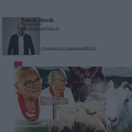
Patryk Słowik
Dziennikarz
patryk.slowik@zero.pl
Tagi:
Ministerstwo Spraw Wewnętrznych i Administracji
MSWiA
Zobacz również
Kraj