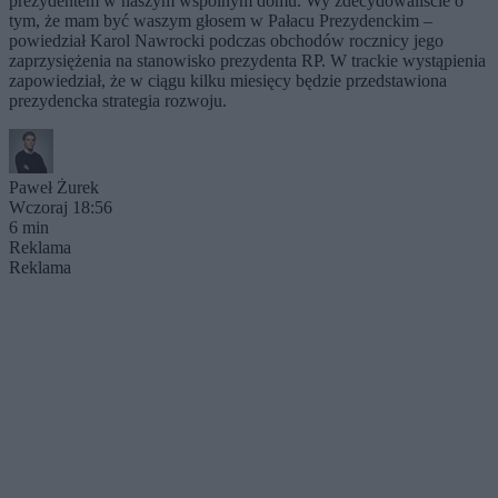
prezydentem w naszym wspólnym domu. Wy zdecydowaliście o
tym, że mam być waszym głosem w Pałacu Prezydenckim –
powiedział Karol Nawrocki podczas obchodów rocznicy jego
zaprzysiężenia na stanowisko prezydenta RP. W trackie wystąpienia
zapowiedział, że w ciągu kilku miesięcy będzie przedstawiona
prezydencka strategia rozwoju.
Paweł Żurek
Wczoraj 18:56
6 min
Reklama
Reklama