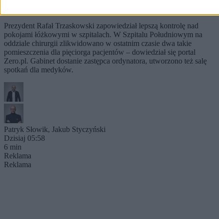
Południowym
Prezydent Rafał Trzaskowski zapowiedział lepszą kontrolę nad
pokojami łóżkowymi w szpitalach. W Szpitalu Południowym na
oddziale chirurgii zlikwidowano w ostatnim czasie dwa takie
pomieszczenia dla pięciorga pacjentów – dowiedział się portal
Zero.pl. Gabinet dostanie zastępca ordynatora, utworzono też salę
spotkań dla medyków.
Patryk Słowik
,
Jakub Styczyński
Dzisiaj 05:58
6 min
Reklama
Reklama