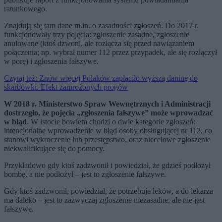
ratunkowego.
Znajdują się tam dane m.in. o zasadności zgłoszeń. Do 2017 r.
funkcjonowały trzy pojęcia: zgłoszenie zasadne, zgłoszenie
anulowane (ktoś dzwoni, ale rozłącza się przed nawiązaniem
połączenia; np. wybrał numer 112 przez przypadek, ale się rozłączył
w porę) i zgłoszenia fałszywe.
Czytaj też: Znów więcej Polaków zapłaciło wyższą daninę do
skarbówki. Efekt zamrożonych progów
W 2018 r. Ministerstwo Spraw Wewnętrznych i Administracji
dostrzegło, że pojęcia „zgłoszenia fałszywe” może wprowadzać
w błąd
. W istocie bowiem chodzi o dwie kategorie zgłoszeń:
intencjonalne wprowadzenie w błąd osoby obsługującej nr 112, co
stanowi wykroczenie lub przestępstwo, oraz niecelowe zgłoszenie
niekwalifikujące się do pomocy.
Przykładowo gdy ktoś zadzwonił i powiedział, że gdzieś podłożył
bombę, a nie podłożył – jest to zgłoszenie fałszywe.
Gdy ktoś zadzwonił, powiedział, że potrzebuje leków, a do lekarza
ma daleko – jest to zazwyczaj zgłoszenie niezasadne, ale nie jest
fałszywe.