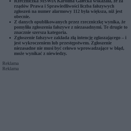
Rzeczniczka MSWiA Karolina Gałecka wskazała, że za
rządów Prawa i Sprawiedliwości liczba fałszywych
zgłoszeń na numer alarmowy 112 była większa, niż jest
obecnie.
Z danych opublikowanych przez rzeczniczkę wynika, że
pomyliła zgłoszenia fałszywe z niezasadnymi. Te drugie to
znacznie szersza kategoria.
Zgłoszenie fałszywe zakłada złą intencję zgłaszającego – i
jest wykroczeniem lub przestępstwem. Zgłoszenie
niezasadne nie musi być celowo wprowadzające w błąd,
może wynikać z niewiedzy.
Reklama
Reklama