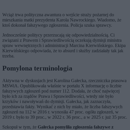
Wciąż trwa polityczna awantura o wejście straży pożarnej do
mieszkania matki prezydenta Karola Nawrockiego. Wiadomo, że
ktoś dokonał fałszywego zgłoszenia. Policja szuka sprawcy.
Jednocześnie politycy przerzucają się odpowiedzialnością. Ci
związani z Prawem i Sprawiedliwością oczekują dymisji ministra
spraw wewnętrznych i administracji Marcina Kierwińskiego. Ekipa
Kierwińskiego odpowiada, że to absurd i służby zadziałały tak jak
trzeba.
Pomylona terminologia
Aktywna w dyskusjach jest Karolina Gałecka, rzeczniczka prasowa
MSWiA. Opublikowała właśnie w portalu X informację o liczbie
fałszywych zgłoszeń pod numer 112. Dodała, że choć najwięcej
było ich za rządów Prawa i Sprawiedliwości, wtedy nie było
krzyków i nawoływań do dymisji. Gałecka, jak zaznaczyła,
przedstawia fakty. Wynikać z nich by miało, że liczba fałszywych
zgłoszeń na 112 w 2016 r. wynosiła 47 proc. ogółu zgłoszeń, w
2019 r. było to 39 proc., w 2022 r. 36 proc., a w 2025 r. już 35 proc.
Szkopuł w tym, że
Gałecka pomyliła zgłoszenia fałszywe z