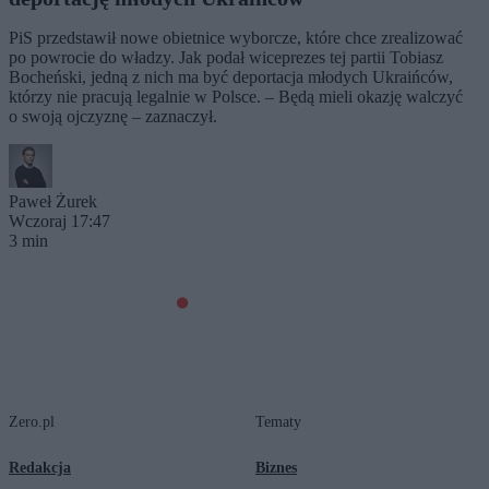
PiS przedstawił nowe obietnice wyborcze, które chce zrealizować
po powrocie do władzy. Jak podał wiceprezes tej partii Tobiasz
Bocheński, jedną z nich ma być deportacja młodych Ukraińców,
którzy nie pracują legalnie w Polsce. – Będą mieli okazję walczyć
o swoją ojczyznę – zaznaczył.
Paweł Żurek
Wczoraj 17:47
3 min
Zero.pl
Tematy
Redakcja
Biznes