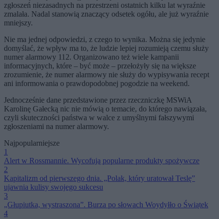
zgłoszeń niezasadnych na przestrzeni ostatnich kilku lat wyraźnie
zmalała. Nadal stanowią znaczący odsetek ogółu, ale już wyraźnie
mniejszy.
Nie ma jednej odpowiedzi, z czego to wynika. Można się jedynie
domyślać, że wpływ ma to, że ludzie lepiej rozumieją czemu służy
numer alarmowy 112. Organizowano też wiele kampanii
informacyjnych, które – być może – przełożyły się na większe
zrozumienie, że numer alarmowy nie służy do wypisywania recept
ani informowania o prawdopodobnej pogodzie na weekend.
Jednocześnie dane przedstawione przez rzeczniczkę MSWiA
Karolinę Gałecką nic nie mówią o temacie, do którego nawiązała,
czyli skuteczności państwa w walce z umyślnymi fałszywymi
zgłoszeniami na numer alarmowy.
Najpopularniejsze
1
Alert w Rossmannie. Wycofują popularne produkty spożywcze
2
Kapitalizm od pierwszego dnia. „Polak, który uratował Teslę”
ujawnia kulisy swojego sukcesu
3
„Głupiutka, wystraszona”. Burza po słowach Woydyłło o Świątek
4