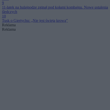
9
11-latek na hulajnodze zginął pod kołami kombajnu. Nowe ustalenia
śledczych
10
Tusk o Giertychu: „Nie jest świętą krową”
Reklama
Reklama