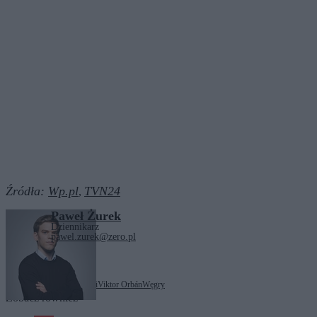
Źródła:
Wp.pl
TVN24
,
Paweł Żurek
Dziennikarz
pawel.zurek@zero.pl
Tagi:
Jarosław Kaczyński
Viktor Orbán
Węgry
Zobacz również