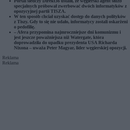
Portal śledczy Direkt36 ustalił, że węgierski agent służb
specjalnych próbował zwerbować dwóch informatyków z
opozycyjnej partii TISZA.
W ten sposób chciał uzyskać dostęp do danych polityków
z Tiszy. Gdy to się nie udało, informatycy zostali oskarżeni
o pedofilię.
– Afera przypomina najmroczniejsze dni komunizmu i
jest jeszcze poważniejsza niż Watergate, która
doprowadziła do upadku prezydenta USA Richarda
Nixona – uważa Peter Magyar, lider węgierskiej opozycji.
Reklama
Reklama