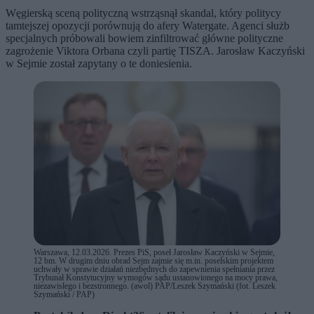
Węgierską sceną polityczną wstrząsnął skandal, który politycy
tamtejszej opozycji porównują do afery Watergate. Agenci służb
specjalnych próbowali bowiem zinfiltrować główne polityczne
zagrożenie Viktora Orbana czyli partię TISZA. Jarosław Kaczyński
w Sejmie został zapytany o te doniesienia.
Warszawa, 12.03.2026. Prezes PiS, poseł Jarosław Kaczyński w Sejmie,
12 bm. W drugim dniu obrad Sejm zajmie się m.in. poselskim projektem
uchwały w sprawie działań niezbędnych do zapewnienia spełniania przez
Trybunał Konstytucyjny wymogów sądu ustanowionego na mocy prawa,
niezawisłego i bezstronnego. (awol) PAP/Leszek Szymański (fot. Leszek
Szymański / PAP)