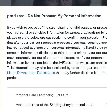
prod zero -
Do Not Process My Personal Information
If you wish to opt-out of the sale, sharing to third parties, or proce
your personal or sensitive information for targeted advertising by 
please use the below opt-out section to confirm your selection. Pl
that after your opt-out request is processed you may continue see
Leszczyna przegrała w sądzie z Warchołem. Jej
interest-based ads based on personal information utilized by us or
portfel to odczuje
personal information disclosed to third parties prior to your opt-ou
may separately opt-out of the further disclosure of your personal
Izabela Leszczyna przegrała proces o ochronę dóbr osobistych z
information by third parties on the IAB’s list of downstream partici
byłym wiceministrem sprawiedliwości Marcinem Warchołem. Sąd
This information may also be disclosed by us to third parties on t
Apelacyjny w Rzeszowie prawomocnie nakazał
wiceprzewodniczącej KO opublikowanie przeprosin na platformie
List of Downstream Participants
that may further disclose it to othe
X oraz wpłatę na rzecz hospicjum dla dzieci.
parties.
Personal Data Processing Opt Outs
Agnieszka Waś-Turecka
Dzisiaj 13:17
4 min
I want to opt-out of the Sharing of my personal data.