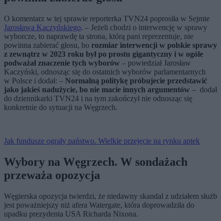
O komentarz w tej sprawie reporterka TVN24 poprosiła w Sejmie
Jarosława Kaczyńskiego
. – Jeżeli chodzi o interwencję w sprawy
wyborcze, to naprawdę ta strona, którą pani reprezentuje, nie
powinna zabierać głosu, bo
rozmiar interwencji w polskie sprawy
z zewnątrz w 2023 roku był po prostu gigantyczny i w ogóle
podważał znaczenie tych wyborów
– powiedział Jarosław
Kaczyński, odnosząc się do ostatnich wyborów parlamentarnych
w Polsce i dodał: –
Normalną politykę próbujecie przedstawić
jako jakieś nadużycie, bo nie macie innych argumentów
– dodał
do dziennikarki TVN24 i na tym zakończył nie odnosząc się
konkretnie do sytuacji na Węgrzech.
Jak fundusze ograły państwo. Wielkie przejęcie na rynku aptek
Wybory na Węgrzech. W sondażach
przeważa opozycja
Węgierska opozycja twierdzi, że niedawny skandal z udziałem służb
jest poważniejszy niż afera Watergate, która doprowadziła do
upadku prezydenta USA Richarda Nixona.