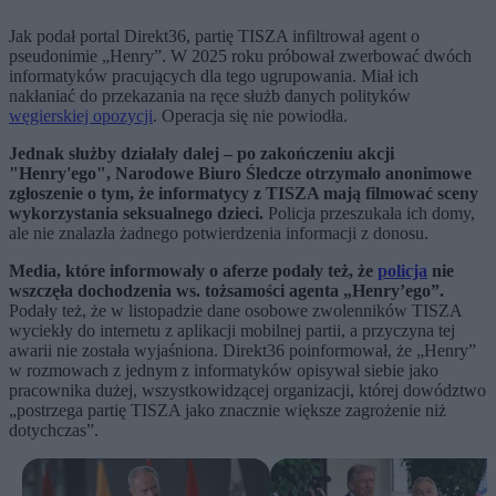
Jak podał portal Direkt36, partię TISZA infiltrował agent o
pseudonimie „Henry”. W 2025 roku próbował zwerbować dwóch
informatyków pracujących dla tego ugrupowania. Miał ich
nakłaniać do przekazania na ręce służb danych polityków
węgierskiej opozycji
. Operacja się nie powiodła.
Jednak służby działały dalej – po zakończeniu akcji
"Henry'ego", Narodowe Biuro Śledcze otrzymało anonimowe
zgłoszenie o tym, że informatycy z TISZA mają filmować sceny
wykorzystania seksualnego dzieci.
Policja przeszukała ich domy,
ale nie znalazła żadnego potwierdzenia informacji z donosu.
Media, które informowały o aferze podały też, że
policja
nie
wszczęła dochodzenia ws. tożsamości agenta „Henry’ego”.
Podały też, że w listopadzie dane osobowe zwolenników TISZA
wyciekły do internetu z aplikacji mobilnej partii, a przyczyna tej
awarii nie została wyjaśniona. Direkt36 poinformował, że „Henry”
w rozmowach z jednym z informatyków opisywał siebie jako
pracownika dużej, wszystkowidzącej organizacji, której dowództwo
„postrzega partię TISZA jako znacznie większe zagrożenie niż
dotychczas”.