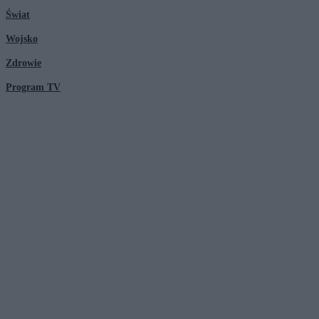
Świat
Wojsko
Zdrowie
Program TV
© 2026 Kanał Zero Spółka Akcyjna