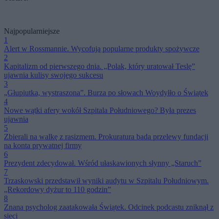
Najpopularniejsze
1
Alert w Rossmannie. Wycofują popularne produkty spożywcze
2
Kapitalizm od pierwszego dnia. „Polak, który uratował Teslę”
ujawnia kulisy swojego sukcesu
3
„Głupiutka, wystraszona”. Burza po słowach Woydyłło o Świątek
4
Nowe wątki afery wokół Szpitala Południowego? Była prezes
ujawnia
5
Zbierali na walkę z rasizmem. Prokuratura bada przelewy fundacji
na konta prywatnej firmy
6
Prezydent zdecydował. Wśród ułaskawionych słynny „Staruch”
7
Trzaskowski przedstawił wyniki audytu w Szpitalu Południowym.
„Rekordowy dyżur to 110 godzin”
8
Znana psycholog zaatakowała Świątek. Odcinek podcastu zniknął z
sieci