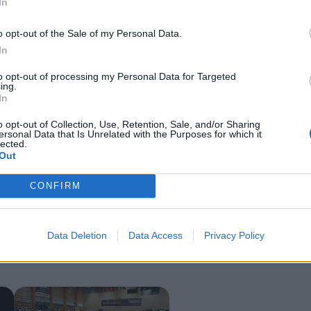
In
o opt-out of the Sale of my Personal Data.
In
to opt-out of processing my Personal Data for Targeted
ing.
In
o opt-out of Collection, Use, Retention, Sale, and/or Sharing
ersonal Data that Is Unrelated with the Purposes for which it
lected.
Out
r ujawnił, że kierowany przez byłego ministra Petera Szijjarto re
 posiadały żadnych związków z krajem.
ów dyplomatycznych nadanych bez odpowiedniego uzasadnienia.
CONFIRM
cznych – powiedział w zamieszczonym w sieci nagraniu Velkey.
żenie
Data Deletion
Data Access
Privacy Policy
temowe nadużycia
, do których dopuszczały się władze resortu pod kie