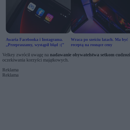
Awaria Facebooka i Instagrama.
Wraca po sześciu latach. Ma być
„Przepraszamy, wystąpił błąd :(”
receptą na rosnące ceny
Velkey zwrócił uwagę na
nadawanie obywatelstwa setkom cudzozi
oczekiwania korzyści majątkowych.
Reklama
Reklama