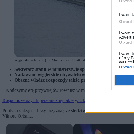
Opted 
I want t
Opted 
I want 
Advertis
Opted 
I want t
of my P
Węgierski parlament. (fot. Shutterstock / Shutterstock)
was col
Opted 
Sekretarz stanu w ministerstwie spraw zagranicznych Węgie
Nadawano węgierskie obywatelstwo setkom osób, które nie
Obecne władze rozpoczęły także proces cofania paszport
– Kończymy erę przywilejów również w ministerstwie spraw zagrani
Rosja może użyć hipersonicznej rakiety. Ukraina wydała pilne ostrze
Polityk rządzącej Tiszy przyznał, że
śledztwo w MSZ ujawniło sys
Viktora Orbana.