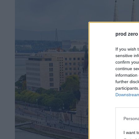
prod zero
If you wish 
sensitive in
confirm you
continue se
information 
further disc
participants
Downstream 
Persona
I want t