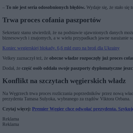
–
To nie jest seria odosobnionych błędów.
Wydaje się, że stało si
Trwa proces cofania paszportów
Sekretarz stanu stwierdził, że na podstawie ujawnionych danych moż
biznesowych i znajomych, a w wielu przypadkach jawne narażanie s
Koniec węgierskiej blokady. 6,6 mld euro na broń dla Ukrainy
Velkey zaznaczył też, że
obecne władze rozpoczęły już proces cof
Dodał, że
część osób oddała swoje paszporty dyplomatyczne jes
Konflikt na szczytach węgierskich władz
Na Węgrzech trwa proces rozliczania poprzedników przez nową władz
prezydenta Tamasa Sulyoka, wybranego za rządów Viktora Orbana.
Czytaj więcej:
Premier Węgier chce odwołać prezydenta. Szykuje
Reklama
Reklama