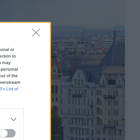
sonal or
ection to
ou may
 personal
out of the
 downstream
B’s List of