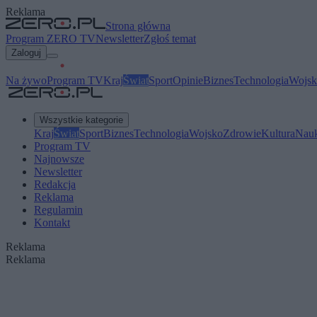
Reklama
Strona główna
Program ZERO TV
Newsletter
Zgłoś temat
Zaloguj
Na żywo
Program TV
Kraj
Świat
Sport
Opinie
Biznes
Technologia
Wojsk
Wszystkie kategorie
Kraj
Świat
Sport
Biznes
Technologia
Wojsko
Zdrowie
Kultura
Nau
Program TV
Najnowsze
Newsletter
Redakcja
Reklama
Regulamin
Kontakt
Reklama
Reklama