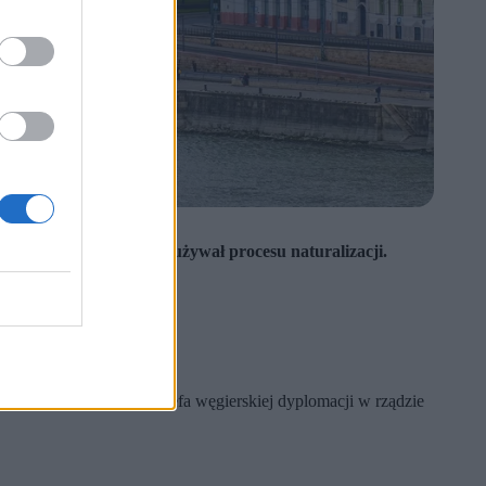
sort systematycznie nadużywał procesu naturalizacji.
rownictwem Szijjarto – szefa węgierskiej dyplomacji w rządzie