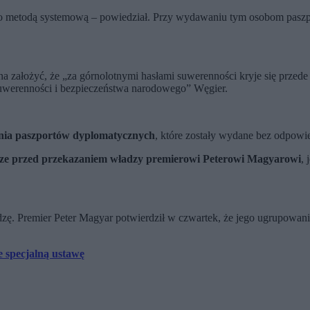
ę to metodą systemową – powiedział. Przy wydawaniu tym osobom pasz
na założyć, że „za górnolotnymi hasłami suwerenności kryje się przed
uwerenności i bezpieczeństwa narodowego” Węgier.
ania paszportów dyplomatycznych
, które zostały wydane bez odpowi
zcze przed przekazaniem władzy premierowi Peterowi Magyarowi
, 
ę. Premier Peter Magyar potwierdził w czwartek, że jego ugrupowani
 specjalną ustawę