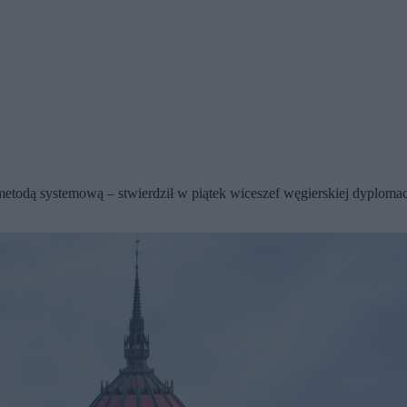
to metodą systemową – stwierdził w piątek wiceszef węgierskiej dyplo