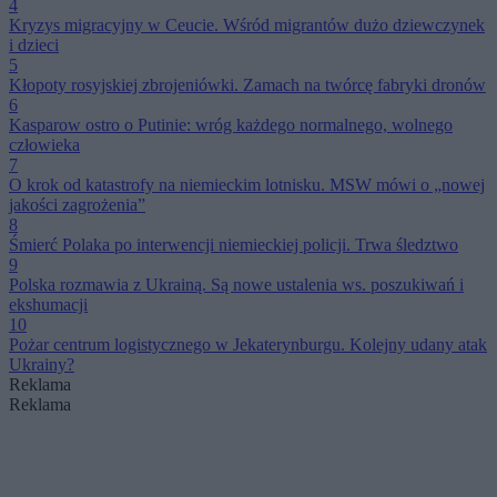
4
Kryzys migracyjny w Ceucie. Wśród migrantów dużo dziewczynek
i dzieci
5
Kłopoty rosyjskiej zbrojeniówki. Zamach na twórcę fabryki dronów
6
Kasparow ostro o Putinie: wróg każdego normalnego, wolnego
człowieka
7
O krok od katastrofy na niemieckim lotnisku. MSW mówi o „nowej
jakości zagrożenia”
8
Śmierć Polaka po interwencji niemieckiej policji. Trwa śledztwo
9
Polska rozmawia z Ukrainą. Są nowe ustalenia ws. poszukiwań i
ekshumacji
10
Pożar centrum logistycznego w Jekaterynburgu. Kolejny udany atak
Ukrainy?
Reklama
Reklama