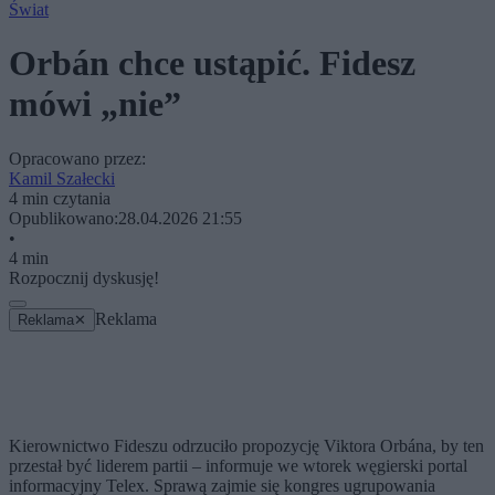
Świat
Orbán chce ustąpić. Fidesz
mówi „nie”
Opracowano przez:
Kamil Szałecki
4 min czytania
Opublikowano:
28.04.2026 21:55
•
4 min
Rozpocznij dyskusję!
Reklama
Reklama
✕
Kierownictwo Fideszu odrzuciło propozycję Viktora Orbána, by ten
przestał być liderem partii – informuje we wtorek węgierski portal
informacyjny Telex. Sprawą zajmie się kongres ugrupowania