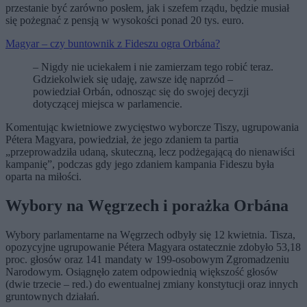
przestanie być zarówno posłem, jak i szefem rządu, będzie musiał
się pożegnać z pensją w wysokości ponad 20 tys. euro.
Magyar – czy buntownik z Fideszu ogra Orbána?
– Nigdy nie uciekałem i nie zamierzam tego robić teraz.
Gdziekolwiek się udaję, zawsze idę naprzód –
powiedział Orbán, odnosząc się do swojej decyzji
dotyczącej miejsca w parlamencie.
Komentując kwietniowe zwycięstwo wyborcze Tiszy, ugrupowania
Pétera Magyara, powiedział, że jego zdaniem ta partia
„przeprowadziła udaną, skuteczną, lecz podżegającą do nienawiści
kampanię”, podczas gdy jego zdaniem kampania Fideszu była
oparta na miłości.
Wybory na Węgrzech i porażka Orbána
Wybory parlamentarne na Węgrzech odbyły się 12 kwietnia. Tisza,
opozycyjne ugrupowanie Pétera Magyara ostatecznie zdobyło 53,18
proc. głosów oraz 141 mandaty w 199-osobowym Zgromadzeniu
Narodowym. Osiągnęło zatem odpowiednią większość głosów
(dwie trzecie – red.) do ewentualnej zmiany konstytucji oraz innych
gruntownych działań.