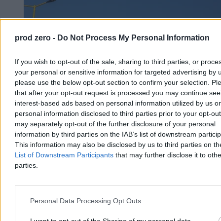
prod zero -
Do Not Process My Personal Information
If you wish to opt-out of the sale, sharing to third parties, or proce
your personal or sensitive information for targeted advertising by 
please use the below opt-out section to confirm your selection. Pl
that after your opt-out request is processed you may continue see
interest-based ads based on personal information utilized by us or
personal information disclosed to third parties prior to your opt-ou
may separately opt-out of the further disclosure of your personal
information by third parties on the IAB’s list of downstream partici
This information may also be disclosed by us to third parties on t
Dron wleciał z Rumunii do Bułgarii. Eksplozja
List of Downstream Participants
that may further disclose it to othe
niedaleko gazociągu
parties.
W sobotę rano nieznany dron wleciał w bułgarską przestrzeń
powietrzną od strony Rumunii i eksplodował ok. kilometra od
tłoczni Gazociągu Transbałkańskiego łączącego Turcję z Ukrainą.
Personal Data Processing Opt Outs
Premier Rumen Radew: nie ma ofiar ani zniszczeń infrastruktury.