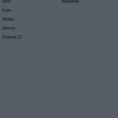
Sport
Regulamin
Świat
Wojsko
Zdrowie
Program TV
© 2026 Kanał Zero Spółka Akcyjna