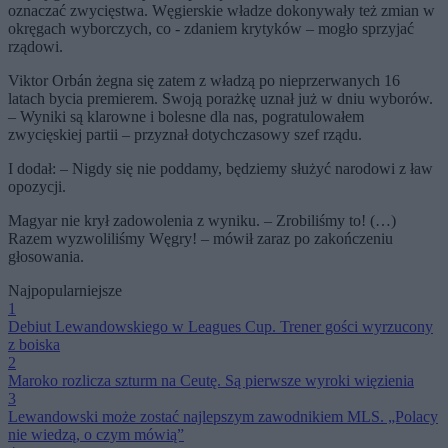
oznaczać zwycięstwa. Węgierskie władze dokonywały też zmian w
okręgach wyborczych, co - zdaniem krytyków – mogło sprzyjać
rządowi.
Viktor Orbán żegna się zatem z władzą po nieprzerwanych 16
latach bycia premierem. Swoją porażkę uznał już w dniu wyborów.
– Wyniki są klarowne i bolesne dla nas, pogratulowałem
zwycięskiej partii – przyznał dotychczasowy szef rządu.
I dodał: – Nigdy się nie poddamy, będziemy służyć narodowi z ław
opozycji.
Magyar nie krył zadowolenia z wyniku. – Zrobiliśmy to! (…)
Razem wyzwoliliśmy Węgry! – mówił zaraz po zakończeniu
głosowania.
Najpopularniejsze
1
Debiut Lewandowskiego w Leagues Cup. Trener gości wyrzucony
z boiska
2
Maroko rozlicza szturm na Ceutę. Są pierwsze wyroki więzienia
3
Lewandowski może zostać najlepszym zawodnikiem MLS. „Polacy
nie wiedzą, o czym mówią”