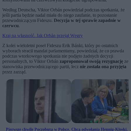
Według Deutscha, Viktor Orbán powiedział podczas spotkania, że ​​
jeśli partia będzie nadal miała do niego zaufanie, to pozostanie
przewodniczącym Fideszu.
Decyzja w tej sprawie zapadnie w
czerwcu
.
Kraj na własność. Jak Orbán przejął Węgry
Z kolei wieloletni poseł Fideszu Erik Bánki, który po ostatnich
wyborach stracił mandat parlamentarny, powiedział, że co prawda
podczas wtorkowego spotkania nie podjęto żadnych decyzji
personalnych, to Viktor Orbán
zaproponował swoją rezygnację
ze
stanowiska przewodniczącego partii, lecz
nie została ona przyjęta
przez zarząd.
Pierwsze chwile Poczobuta w Polsce.
Chcą odwołania Hennig-Kloski.