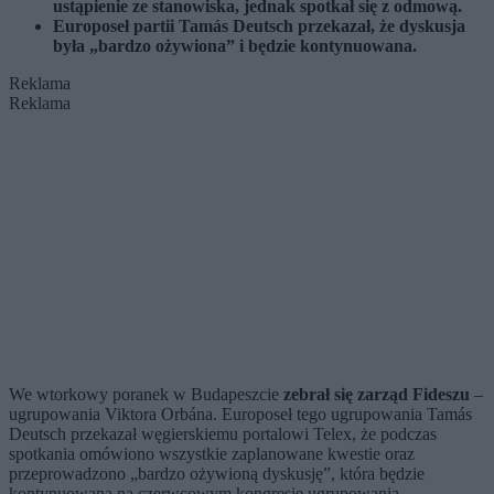
ustąpienie ze stanowiska, jednak spotkał się z odmową.
Europoseł partii Tamás Deutsch przekazał, że dyskusja
była „bardzo ożywiona” i będzie kontynuowana.
Reklama
Reklama
We wtorkowy poranek w Budapeszcie
zebrał się zarząd Fideszu
–
ugrupowania Viktora Orbána. Europoseł tego ugrupowania Tamás
Deutsch przekazał węgierskiemu portalowi Telex, że podczas
spotkania omówiono wszystkie zaplanowane kwestie oraz
przeprowadzono „bardzo ożywioną dyskusję”, która będzie
kontynuowana na czerwcowym kongresie ugrupowania.