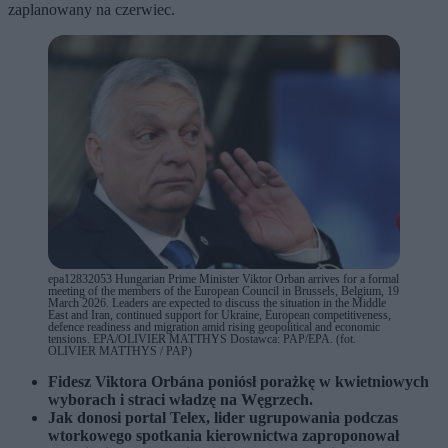
zaplanowany na czerwiec.
epa12832053 Hungarian Prime Minister Viktor Orban arrives for a formal
meeting of the members of the European Council in Brussels, Belgium, 19
March 2026. Leaders are expected to discuss the situation in the Middle
East and Iran, continued support for Ukraine, European competitiveness,
defence readiness and migration amid rising geopolitical and economic
tensions. EPA/OLIVIER MATTHYS Dostawca: PAP/EPA. (fot.
OLIVIER MATTHYS / PAP)
Fidesz Viktora Orbána poniósł porażkę w kwietniowych
wyborach i straci władzę na Węgrzech.
Jak donosi portal Telex, lider ugrupowania podczas
wtorkowego spotkania kierownictwa zaproponował