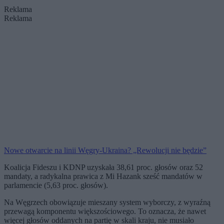
Reklama
Reklama
Nowe otwarcie na linii Węgry-Ukraina? „Rewolucji nie będzie”
Koalicja Fideszu i KDNP uzyskała 38,61 proc. głosów oraz 52
mandaty, a radykalna prawica z Mi Hazank sześć mandatów w
parlamencie (5,63 proc. głosów).
Na Węgrzech obowiązuje mieszany system wyborczy, z wyraźną
przewagą komponentu większościowego. To oznacza, że nawet
więcej głosów oddanych na partię w skali kraju, nie musiało