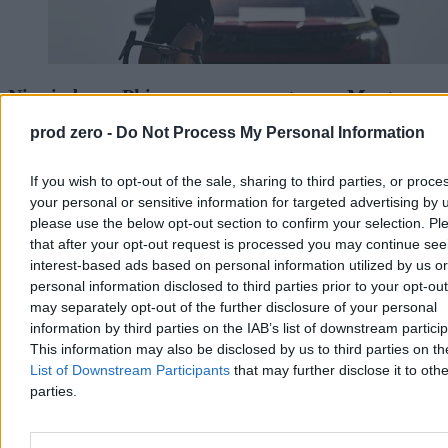
Niewiadoma-Phinney wygrywa etap na Mont
Ventoux. Polka liderką Tour de France
prod zero -
Do Not Process My Personal Information
Katarzyna Niewiadoma-Phinney (Canyon-SRAM) wygrała 7. etap
Tour de France Kobiet, kończący się na szczycie Mont Ventoux, i
If you wish to opt-out of the sale, sharing to third parties, or proce
została nową liderką klasyfikacji generalnej. To jej pierwsze
your personal or sensitive information for targeted advertising by 
etapowe zwycięstwo od 2019 r. Ósma na etapie była Dominika
please use the below opt-out section to confirm your selection. Pl
Włodarczyk (UAE Team ADQ), tracąc 3 minuty i 26 sekund.
that after your opt-out request is processed you may continue see
interest-based ads based on personal information utilized by us or
personal information disclosed to third parties prior to your opt-ou
Tomasz Pałasz
may separately opt-out of the further disclosure of your personal
Wczoraj 19:27
information by third parties on the IAB’s list of downstream partici
3 min
This information may also be disclosed by us to third parties on t
Reklama
List of Downstream Participants
that may further disclose it to othe
Reklama
parties.