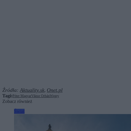
Źródła:
Aktuality.sk
Onet.pl
,
Tagi:
Péter Magyar
Viktor Orbán
Węgry
Zobacz również
Świat