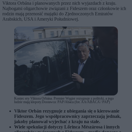
Viktora Orbána i planowanych przez nich wyjazdach z kraju.
Najbogatsi oligarchowie związani z Fideszem oraz członkowie ich
rodzin mają przenosić majątki do Zjednoczonych Emiratów
Arabskich, USA i Ameryki Południowej.
Koniec ery Viktora Orbána. Premier Węgier rezygnuje z polityki, a jego
ludzie mają kłopoty.Dostawca: PAP/Abaca (fot. AA/ABACA / PAP)
Viktor Orbán rezygnuje z ubiegania się o kierowanie
Fideszem. Jego współpracownicy zaprzeczają jednak,
jakoby planował wyjechać z kraju na stałe.
Wiele spekulacji dotyczy Lőrinca Mészárosa i innych