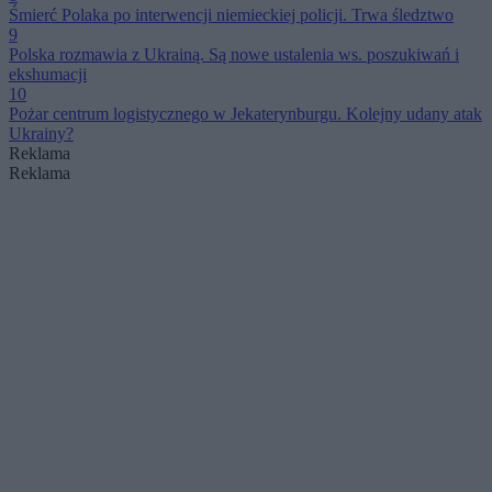
Śmierć Polaka po interwencji niemieckiej policji. Trwa śledztwo
9
Polska rozmawia z Ukrainą. Są nowe ustalenia ws. poszukiwań i
ekshumacji
10
Pożar centrum logistycznego w Jekaterynburgu. Kolejny udany atak
Ukrainy?
Reklama
Reklama