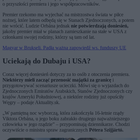
o przyszłości premiera i jego współpracowników.
Premier rzekomo ma wyjechać na mistrzostwa świata w piłce
nożnej, które latem odbędą się w Stanach Zjednoczonych, a potem
nie wrócić. Ludzie Orbána jednak
nie potwierdzają doniesień,
jakoby premier miał w planach zamieszkanie na stałe w USA z
członkami swojej rodziny, którzy są tam od lat.
Magyar w Brukseli. Padła ważna zapowiedź ws. funduszy UE
Uciekają do Dubaju i USA?
Coraz więcej doniesień dotyczy za to osób z otoczenia premiera.
Niektórzy mieli zacząć przenosić majątki za granicę
i
przygotowywać scenariusze ucieczki. Mówi się o wyjazdach do
Zjednoczonych Emiratów Arabskich, Stanów Zjednoczonych czy
krajów Ameryki Południowej, a niektóre rodziny już opuściły
Węgry – podaje Aktuality.sk.
„W pamiętną noc wyborczą, która zakończyła 16-letnie rządy
Viktora Orbána, u jego boku zabrakło drugiego najważniejszego
człowieka w jego rządzie” – przypominają dziennikarze. Chodzi
oczywiście o ministra spraw zagranicznych
Pétera Szijjártó.