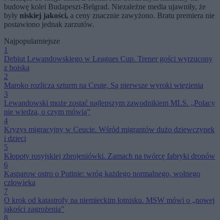
budowę kolei Budapeszt-Belgrad. Niezależne media ujawniły, że
były
niskiej jakości,
a ceny znacznie zawyżono. Bratu premiera nie
postawiono jednak zarzutów.
Najpopularniejsze
1
Debiut Lewandowskiego w Leagues Cup. Trener gości wyrzucony
z boiska
2
Maroko rozlicza szturm na Ceutę. Są pierwsze wyroki więzienia
3
Lewandowski może zostać najlepszym zawodnikiem MLS. „Polacy
nie wiedzą, o czym mówią”
4
Kryzys migracyjny w Ceucie. Wśród migrantów dużo dziewczynek
i dzieci
5
Kłopoty rosyjskiej zbrojeniówki. Zamach na twórcę fabryki dronów
6
Kasparow ostro o Putinie: wróg każdego normalnego, wolnego
człowieka
7
O krok od katastrofy na niemieckim lotnisku. MSW mówi o „nowej
jakości zagrożenia”
8