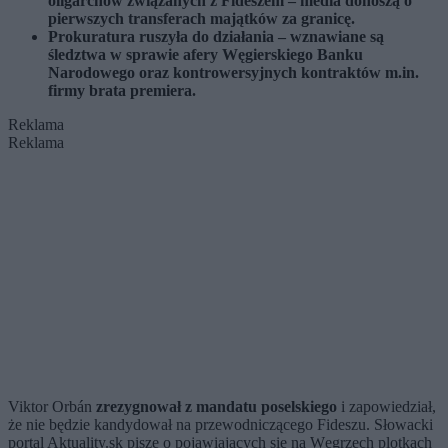
oligarchów związanych z Fideszem – media donoszą o
pierwszych transferach majątków za granicę.
Prokuratura ruszyła do działania – wznawiane są
śledztwa w sprawie afery Węgierskiego Banku
Narodowego oraz kontrowersyjnych kontraktów m.in.
firmy brata premiera.
Reklama
Reklama
Viktor Orbán
zrezygnował z mandatu poselskiego
i zapowiedział,
że nie będzie kandydował na przewodniczącego Fideszu. Słowacki
portal Aktuality.sk pisze o pojawiających się na Węgrzech plotkach