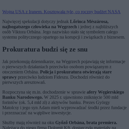
Wojna USA z Iranem. Kosztowała tyle, co roczny budżet NASA
Najwięcej spekulacji dotyczy jednak
Lőrinca Mészárosa,
najbogatszego człowieka na Węgrzech
i jednej z najbliższych
osób Viktora Orbána. Jego nazwisko stało się symbolem całego
systemu politycznego opartego na korupcji i związkach z biznesem.
Prokuratura budzi się ze snu
Jak przekonują dziennikarze, na Węgrzech pojawiają się informacje
o pierwszych działaniach przeciwko osobom powiązanym z
otoczeniem Orbána.
Policja i prokuratura otwierają stare
sprawy
przeciwko ludziom Fideszu. Dochodzi również do
pierwszych aresztowań.
Rozpoczyna się m.in. dochodzenie w sprawie
afery Węgierskiego
Banku Narodowego.
W 2025 r. ujawniono zniknięcie 500 mld
forintów (ok. 5,4 mld zł) z aktywów banku. Prezes György
Matolcsy i jego syn Adam mieli wyprowadzać środki przez fundacje
i przeznaczać na wątpliwe inwestycje.
Służby mają również na oku
Győző Orbána, brata premiera.
Należąca do niego firma Dolomit Kft. dostarczyła materiały na