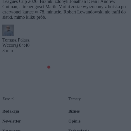
Leagues Cup 2026. Bramki zdobyli Jonathan Dean i Andrew
Gutman, a trener gości Martín Varini został wyrzucony z boiska po
czerwonej kartce w 78. minucie. Robert Lewandowski nie trafił do
siatki, mimo kilku prób.
Tomasz Pałasz
Wczoraj 04:40
3 min
Zero.pl
Tematy
Redakcja
Biznes
Newsletter
Opinie