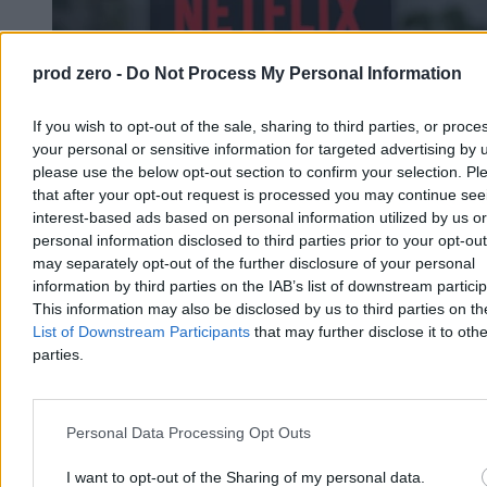
prod zero -
Do Not Process My Personal Information
If you wish to opt-out of the sale, sharing to third parties, or proce
your personal or sensitive information for targeted advertising by 
please use the below opt-out section to confirm your selection. Pl
that after your opt-out request is processed you may continue see
interest-based ads based on personal information utilized by us or
Jak uruchomić Netflixa w 4K na komputerze? W
personal information disclosed to third parties prior to your opt-ou
may separately opt-out of the further disclosure of your personal
tym rytuale brakuje tylko złożenia ofiary
information by third parties on the IAB’s list of downstream partici
Żeby oglądać Netflixa w 4K z dźwiękiem przestrzennym wystarczy
This information may also be disclosed by us to third parties on t
wykupić najwyższy abonament i uruchomić film, prawda? Okazuje
List of Downstream Participants
that may further disclose it to othe
się nie do końca. Bo nawet jak spełnisz wymagania dotyczące
parties.
przeglądarki, a teraz do listy dołącza Google Chrome, to pozostają
jeszcze wymagania sprzętowe.
Personal Data Processing Opt Outs
Arkadiusz Dziermański
I want to opt-out of the Sharing of my personal data.