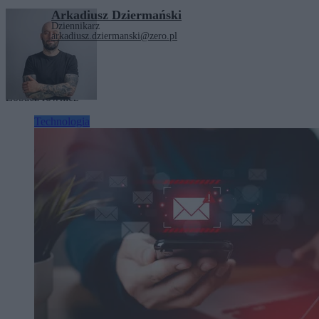
Arkadiusz Dziermański
Dziennikarz
arkadiusz.dziermanski@zero.pl
Tagi:
technologia
Zobacz również
Technologia