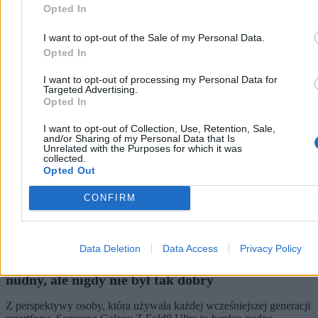
Dzisiaj 16:34
Opted In
4 min
I want to opt-out of the Sale of my Personal Data.
Technologia
Opted In
I want to opt-out of processing my Personal Data for
Targeted Advertising.
Opted In
I want to opt-out of Collection, Use, Retention, Sale,
and/or Sharing of my Personal Data that Is
Unrelated with the Purposes for which it was
collected.
Opted Out
CONFIRM
Data Deletion
Data Access
Privacy Policy
Test Samsung Galaxy Z Fold8 Ultra. Nadal jest
nudny, ale nigdy nie był tak dobry
Z perspektywy osoby, która używała każdej wcześniejszej generacji