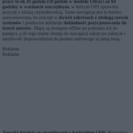
pracy to ok 41 godzin (50 godzin w modelu Ultra) i aż 84
godziny w wariancie oszczędnym
, w którym GPS sprawdza
pozycję z niższą częstotliwością. Sama nawigacja jest tu bardzo
zaawansowana, bo pracuje w
dwóch zakresach z obsługą sześciu
systemów
i producent deklaruje
dokładność pozycjonowania do
trzech metrów
. Mapy są dostępne offline po pobraniu ich do
pamięci, a do tego mamy dostęp do nawigacji zakręt po zakręcie i
możliwość doprowadzenia do punktu startowego tą samą trasą.
Reklama
Reklama
Zegarki działają ze smartfonami z Androidem i iOS.
Pozwalają