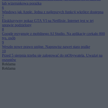
lub wizerunkowa porażka
6
Windows jak Apple. Jedna z najlepszych funkcji wkrótce dostępna
7
Ekskluzywny pokaz GTA VI na Netflixie. Internet jest w tej
sprawie podzielony
8
Google rezygnuje z mobilnego AI Studio. Na aplikację czekało 800
tys. osób
9
Weszło nowe prawo unijne. Naprawisz nawet starą pralkę
10
Przed 5 sierpnia trzeba się zalogować do mObywatela. Uważaj na
oszustów
Reklama
Reklama