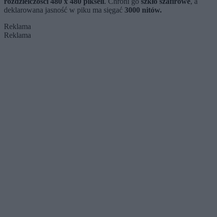
rozdzielczości 480 x 480 pikseli
. Chroni go
szkło szafirowe
, a
deklarowana jasność w piku ma sięgać
3000 nitów.
Reklama
Reklama