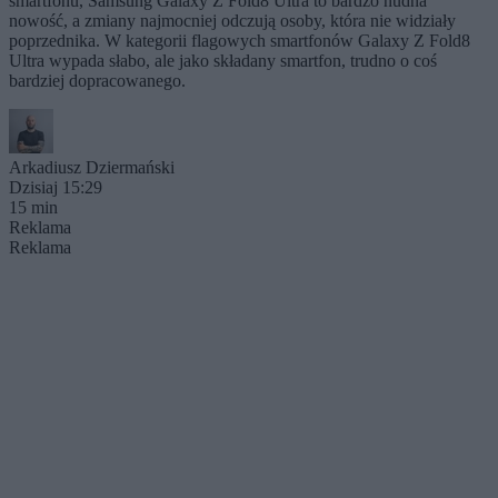
smartfonu, Samsung Galaxy Z Fold8 Ultra to bardzo nudna
nowość, a zmiany najmocniej odczują osoby, która nie widziały
poprzednika. W kategorii flagowych smartfonów Galaxy Z Fold8
Ultra wypada słabo, ale jako składany smartfon, trudno o coś
bardziej dopracowanego.
Arkadiusz Dziermański
Dzisiaj 15:29
15 min
Reklama
Reklama