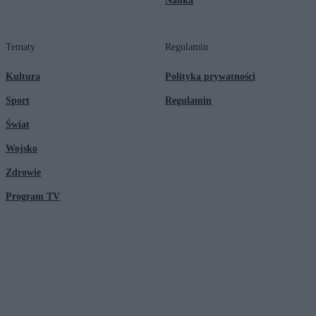
Nauka
Tematy
Regulamin
Kultura
Polityka prywatności
Sport
Regulamin
Świat
Wojsko
Zdrowie
Program TV
© 2026 Kanał Zero Spółka Akcyjna