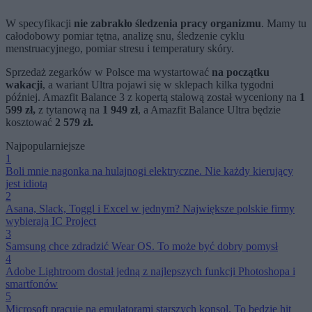
W specyfikacji
nie zabrakło śledzenia pracy organizmu
. Mamy tu
całodobowy pomiar tętna, analizę snu, śledzenie cyklu
menstruacyjnego, pomiar stresu i temperatury skóry.
Sprzedaż zegarków w Polsce ma wystartować
na początku
wakacji
, a wariant Ultra pojawi się w sklepach kilka tygodni
później. Amazfit Balance 3 z kopertą stalową został wyceniony na
1
599 zł,
z tytanową na
1 949 zł
, a Amazfit Balance Ultra będzie
kosztować
2 579 zł.
Najpopularniejsze
1
Boli mnie nagonka na hulajnogi elektryczne. Nie każdy kierujący
jest idiotą
2
Asana, Slack, Toggl i Excel w jednym? Największe polskie firmy
wybierają IC Project
3
Samsung chce zdradzić Wear OS. To może być dobry pomysł
4
Adobe Lightroom dostał jedną z najlepszych funkcji Photoshopa i
smartfonów
5
Microsoft pracuje na emulatorami starszych konsol. To będzie hit