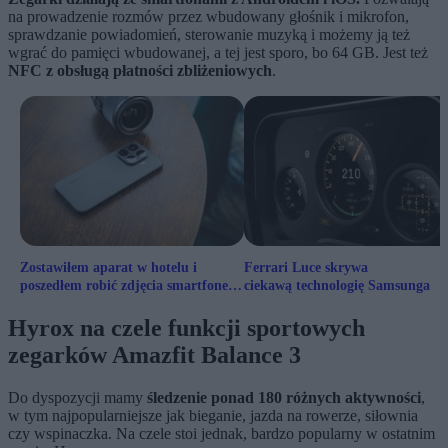
na prowadzenie rozmów przez wbudowany głośnik i mikrofon,
sprawdzanie powiadomień, sterowanie muzyką i możemy ją też
wgrać do pamięci wbudowanej, a tej jest sporo, bo 64 GB. Jest też
NFC z obsługą płatności zbliżeniowych
.
Zostawiłem aparat w hotelu i
Ferrari Luce skrywa
poszedłem robić zdjęcia smartfonem.
ciekawą technologię Samsunga
Jak mi poszło?
Hyrox na czele funkcji sportowych
zegarków Amazfit Balance 3
Do dyspozycji mamy
śledzenie ponad 180 różnych aktywności
,
w tym najpopularniejsze jak bieganie, jazda na rowerze, siłownia
czy wspinaczka. Na czele stoi jednak, bardzo popularny w ostatnim