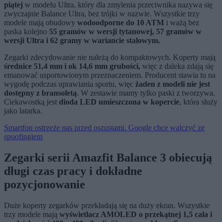
piątej
w modelu Ultra, który dla zmylenia przeciwnika nazywa się
zwyczajnie Balance Ultra, bez trójki w nazwie. Wszystkie trzy
modele mają obudowy
wodoodporne do 10 ATM
i ważą bez
paska kolejno
55 gramów w wersji tytanowej, 57 gramów w
wersji Ultra i 62 gramy w wariancie stalowym.
Zegarki zdecydowanie nie należą do kompaktowych. Koperty mają
średnice 51,4 mm i ok 14,6 mm grubości,
więc z daleka zdają się
emanować usportowionym przeznaczeniem. Producent stawia tu na
wygodę podczas uprawiania sportu, więc
żaden z modeli nie jest
dostępny z bransoletą
. W zestawie mamy tylko paski z tworzywa.
Ciekawostką jest
dioda LED umieszczona w kopercie
, która służy
jako latarka.
Smartfon ostrzeże nas przed oszustami. Google chce walczyć ze
spoofingiem
Zegarki serii Amazfit Balance 3 obiecują
długi czas pracy i dokładne
pozycjonowanie
Duże koperty zegarków przekładają się na duży ekran. Wszystkie
trzy modele mają
wyświetlacz AMOLED o przekątnej 1,5 cala i