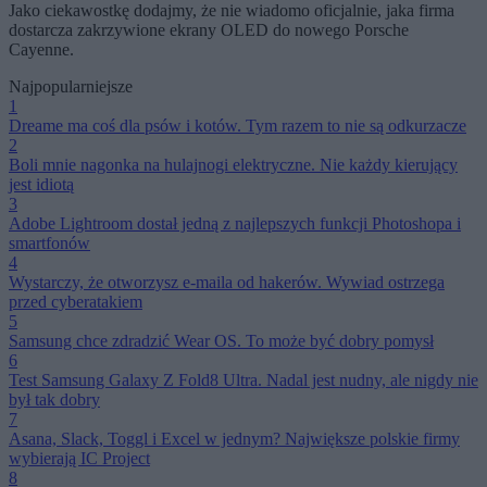
Jako ciekawostkę dodajmy, że nie wiadomo oficjalnie, jaka firma
dostarcza zakrzywione ekrany OLED do nowego Porsche
Cayenne.
Najpopularniejsze
1
Dreame ma coś dla psów i kotów. Tym razem to nie są odkurzacze
2
Boli mnie nagonka na hulajnogi elektryczne. Nie każdy kierujący
jest idiotą
3
Adobe Lightroom dostał jedną z najlepszych funkcji Photoshopa i
smartfonów
4
Wystarczy, że otworzysz e-maila od hakerów. Wywiad ostrzega
przed cyberatakiem
5
Samsung chce zdradzić Wear OS. To może być dobry pomysł
6
Test Samsung Galaxy Z Fold8 Ultra. Nadal jest nudny, ale nigdy nie
był tak dobry
7
Asana, Slack, Toggl i Excel w jednym? Największe polskie firmy
wybierają IC Project
8