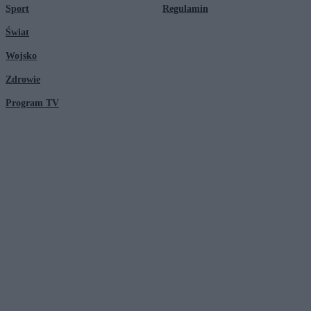
Sport
Regulamin
Świat
Wojsko
Zdrowie
Program TV
© 2026 Kanał Zero Spółka Akcyjna