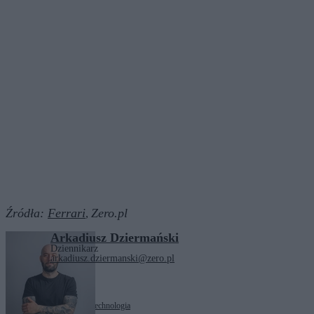
Źródła:
Ferrari
Zero.pl
,
Arkadiusz Dziermański
Dziennikarz
arkadiusz.dziermanski@zero.pl
Tagi:
Ferrari
motoryzacja
technologia