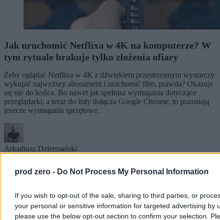
Jak uruchomić Netflixa w 4K na komputerze? W
tym rytuale brakuje tylko złożenia ofiary
Żeby oglądać Netflixa w 4K z dźwiękiem przestrzennym wystarczy
wykupić najwyższy abonament i uruchomić film, prawda? Okazuje
się nie do końca. Bo nawet jak spełnisz wymagania dotyczące
przeglądarki, a teraz do listy dołącza Google Chrome, to pozostają
jeszcze wymagania sprzętowe.
Arkadiusz Dziermański
Wczoraj 16:34
4 min
prod zero -
Do Not Process My Personal Information
Technologia
If you wish to opt-out of the sale, sharing to third parties, or proce
your personal or sensitive information for targeted advertising by 
please use the below opt-out section to confirm your selection. Pl