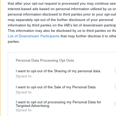
that after your opt-out request is processed you may continue see
interest-based ads based on personal information utilized by us or
personal information disclosed to third parties prior to your opt-ou
may separately opt-out of the further disclosure of your personal
information by third parties on the IAB’s list of downstream partici
This information may also be disclosed by us to third parties on t
List of Downstream Participants
that may further disclose it to othe
parties.
Personal Data Processing Opt Outs
Test Samsung Galaxy Z Fold8 Ultra. Nadal jest
nudny, ale nigdy nie był tak dobry
I want to opt-out of the Sharing of my personal data.
Opted In
Z perspektywy osoby, która używała każdej wcześniejszej generacji
smartfonu, Samsung Galaxy Z Fold8 Ultra to bardzo nudna
I want to opt-out of the Sale of my Personal Data.
nowość, a zmiany najmocniej odczują osoby, która nie widziały
poprzednika. W kategorii flagowych smartfonów Galaxy Z Fold8
Opted In
Ultra wypada słabo, ale jako składany smartfon, trudno o coś
bardziej dopracowanego.
I want to opt-out of processing my Personal Data for
Targeted Advertising.
Opted In