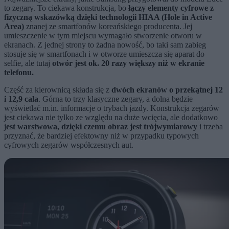
to zegary. To ciekawa konstrukcja, bo
łączy elementy cyfrowe z
fizyczną wskazówką dzięki technologii HIAA (Hole in Active
Area)
znanej ze smartfonów koreańskiego producenta. Jej
umieszczenie w tym miejscu wymagało stworzenie otworu w
ekranach. Z jednej strony to żadna nowość, bo taki sam zabieg
stosuje się w smartfonach i w otworze umieszcza się aparat do
selfie, ale tutaj
otwór jest ok. 20 razy większy niż w ekranie
telefonu.
Część za kierownicą składa się z
dwóch ekranów o przekątnej 12
i 12,9 cala
. Górna to trzy klasyczne zegary, a dolna będzie
wyświetlać m.in. informacje o trybach jazdy. Konstrukcja zegarów
jest ciekawa nie tylko ze względu na duże wcięcia, ale dodatkowo
j
est warstwowa, dzięki czemu obraz jest trójwymiarowy
i trzeba
przyznać, że bardziej efektowny niż w przypadku typowych
cyfrowych zegarów współczesnych aut.