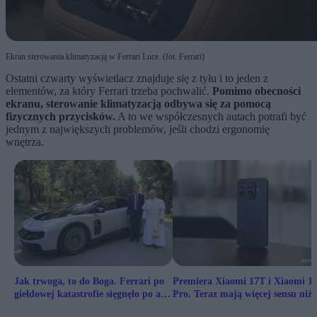
Ekran sterowania klimatyzacją w Ferrari Luce. (fot. Ferrari)
Ostatni czwarty wyświetlacz znajduje się z tyłu i to jeden z
elementów, za który Ferrari trzeba pochwalić.
Pomimo obecności
ekranu, sterowanie klimatyzacją odbywa się za pomocą
fizycznych przycisków.
A to we współczesnych autach potrafi być
jednym z największych problemów, jeśli chodzi ergonomię
wnętrza.
Jak trwoga, to do Boga. Ferrari po
Premiera Xiaomi 17T i Xiaomi 1
giełdowej katastrofie sięgnęło po asa
Pro. Teraz mają więcej sensu niż
w rękawie
kiedykolwiek