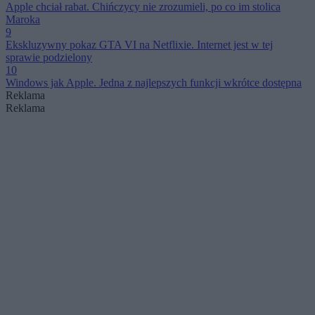
Apple chciał rabat. Chińczycy nie zrozumieli, po co im stolica
Maroka
9
Ekskluzywny pokaz GTA VI na Netflixie. Internet jest w tej
sprawie podzielony
10
Windows jak Apple. Jedna z najlepszych funkcji wkrótce dostępna
Reklama
Reklama