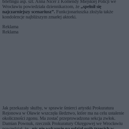
briefingu asp. szt. Anna Nicer z Komendy Miejskiej Policji we
Wrocławiu powiedziała dziennikarzom, że
„s
pełnił się
najczarniejszy scenariusz”.
Funkcjonariuszka złożyła także
kondolencje najbliższym zmarłej aktorki.
Reklama
Reklama
Jak przekazały służby, w sprawie śmierci artystki Prokuratura
Rejonowa w Oławie wszczęła śledztwo, które ma na celu ustalenie
okoliczności zgonu. Ma zostać przeprowadzona sekcja zwłok.
Damian Pownuk, rzecznik Prokuratury Okręgowej we Wrocławiu
powiedział, że
„nic nie wskazuje na udział osób trzecich w