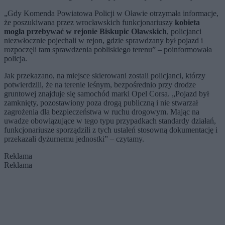
„Gdy Komenda Powiatowa Policji w Oławie otrzymała informacje,
że poszukiwana przez wrocławskich funkcjonariuszy
kobieta
mogła przebywać w rejonie Biskupic Oławskich
, policjanci
niezwłocznie pojechali w rejon, gdzie sprawdzany był pojazd i
rozpoczęli tam sprawdzenia pobliskiego terenu” – poinformowała
policja.
Jak przekazano, na miejsce skierowani zostali policjanci, którzy
potwierdzili, że na terenie leśnym, bezpośrednio przy drodze
gruntowej znajduje się samochód marki Opel Corsa. „Pojazd był
zamknięty, pozostawiony poza drogą publiczną i nie stwarzał
zagrożenia dla bezpieczeństwa w ruchu drogowym. Mając na
uwadze obowiązujące w tego typu przypadkach standardy działań,
funkcjonariusze sporządzili z tych ustaleń stosowną dokumentację i
przekazali dyżurnemu jednostki” – czytamy.
Reklama
Reklama