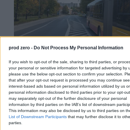
prod zero -
Do Not Process My Personal Information
Kierowca autobusu przyszedł do pracy w
If you wish to opt-out of the sale, sharing to third parties, or proce
spódnicy. ZTM go ukarał
your personal or sensitive information for targeted advertising by 
please use the below opt-out section to confirm your selection. Pl
Pan Darek, 50-letni kierowca warszawskiego autobusu, w upalny
that after your opt-out request is processed you may continue see
dzień założył do pracy spódnicę zamiast regulaminowych spodni.
interest-based ads based on personal information utilized by us or
Pasażerowie warszawskiej linii 213 kibicowali mu i gratulowali
odwagi. Inaczej zareagował ZTM – po kontroli inspektorów
personal information disclosed to third parties prior to your opt-ou
kierowca dostał karę za niezgodny z regulaminem strój.
may separately opt-out of the further disclosure of your personal
information by third parties on the IAB’s list of downstream partici
This information may also be disclosed by us to third parties on t
List of Downstream Participants
that may further disclose it to othe
Tomasz Pałasz
parties.
Dzisiaj 15:39