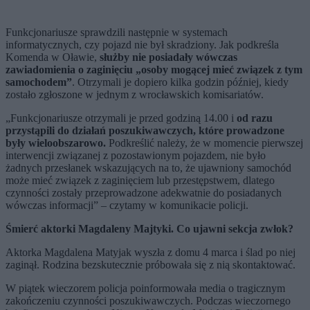
Funkcjonariusze sprawdzili następnie w systemach
informatycznych, czy pojazd nie był skradziony. Jak podkreśla
Komenda w Oławie,
służby nie posiadały wówczas
zawiadomienia o zaginięciu „osoby mogącej mieć związek z tym
samochodem”
. Otrzymali je dopiero kilka godzin później, kiedy
zostało zgłoszone w jednym z wrocławskich komisariatów.
„Funkcjonariusze otrzymali je przed godziną 14.00 i
od razu
przystąpili do działań poszukiwawczych, które prowadzone
były wieloobszarowo.
Podkreślić należy, że w momencie pierwszej
interwencji związanej z pozostawionym pojazdem, nie było
żadnych przesłanek wskazujących na to, że ujawniony samochód
może mieć związek z zaginięciem lub przestępstwem, dlatego
czynności zostały przeprowadzone adekwatnie do posiadanych
wówczas informacji” – czytamy w komunikacie policji.
Śmierć aktorki Magdaleny Majtyki. Co ujawni sekcja zwłok?
Aktorka Magdalena Matyjak wyszła z domu 4 marca i ślad po niej
zaginął. Rodzina bezskutecznie próbowała się z nią skontaktować.
W piątek wieczorem policja poinformowała media o tragicznym
zakończeniu czynności poszukiwawczych. Podczas wieczornego