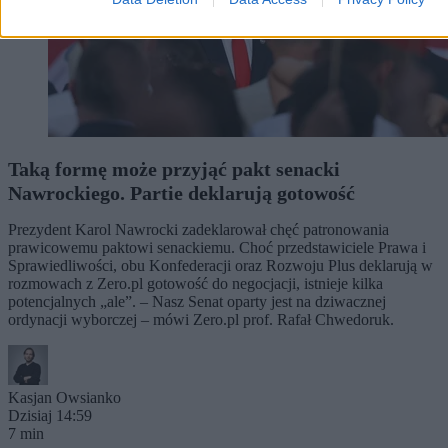
Taką formę może przyjąć pakt senacki
Nawrockiego. Partie deklarują gotowość
Prezydent Karol Nawrocki zadeklarował chęć patronowania
prawicowemu paktowi senackiemu. Choć przedstawiciele Prawa i
Sprawiedliwości, obu Konfederacji oraz Rozwoju Plus deklarują w
rozmowach z Zero.pl gotowość do negocjacji, istnieje kilka
potencjalnych „ale”. – Nasz Senat oparty jest na dziwacznej
ordynacji wyborczej – mówi Zero.pl prof. Rafał Chwedoruk.
Kasjan Owsianko
Dzisiaj 14:59
7 min