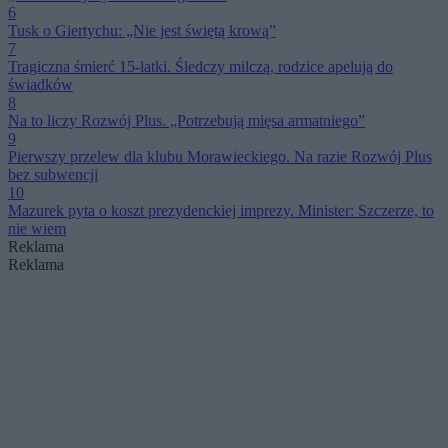
6
Tusk o Giertychu: „Nie jest świętą krową”
7
Tragiczna śmierć 15-latki. Śledczy milczą, rodzice apelują do
świadków
8
Na to liczy Rozwój Plus. „Potrzebują mięsa armatniego”
9
Pierwszy przelew dla klubu Morawieckiego. Na razie Rozwój Plus
bez subwencji
10
Mazurek pyta o koszt prezydenckiej imprezy. Minister: Szczerze, to
nie wiem
Reklama
Reklama