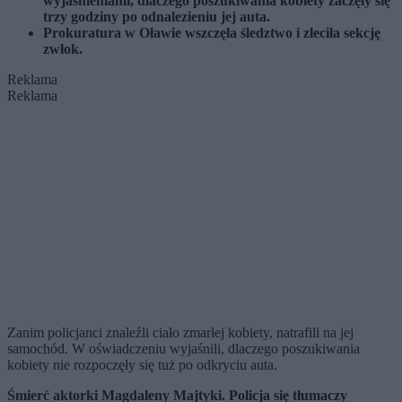
wyjaśnieniami, dlaczego poszukiwania kobiety zaczęły się
trzy godziny po odnalezieniu jej auta.
Prokuratura w Oławie wszczęła śledztwo i zleciła sekcję
zwłok.
Reklama
Reklama
Zanim policjanci znaleźli ciało zmarłej kobiety, natrafili na jej
samochód. W oświadczeniu wyjaśnili, dlaczego poszukiwania
kobiety nie rozpoczęły się tuż po odkryciu auta.
Śmierć aktorki Magdaleny Majtyki. Policja się tłumaczy