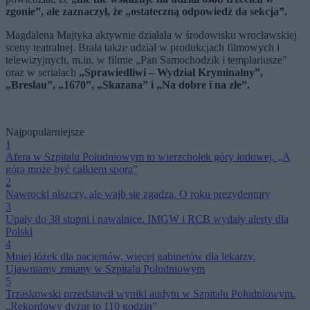
zgonie”, ale zaznaczył, że „ostateczną odpowiedź da sekcja”.
Magdalena Majtyka aktywnie działała w środowisku wrocławskiej
sceny teatralnej. Brała także udział w produkcjach filmowych i
telewizyjnych, m.in. w filmie „Pan Samochodzik i templariusze”
oraz w serialach
„Sprawiedliwi – Wydział Kryminalny”,
„Breslau”, „1670”, „Skazana” i „Na dobre i na złe”.
Najpopularniejsze
1
Afera w Szpitalu Południowym to wierzchołek góry lodowej. „A
góra może być całkiem spora”
2
Nawrocki niszczy, ale wajb się zgadza. O roku prezydentury
3
Upały do 38 stopni i nawałnice. IMGW i RCB wydały alerty dla
Polski
4
Mniej łóżek dla pacjentów, więcej gabinetów dla lekarzy.
Ujawniamy zmiany w Szpitalu Południowym
5
Trzaskowski przedstawił wyniki audytu w Szpitalu Południowym.
„Rekordowy dyżur to 110 godzin”