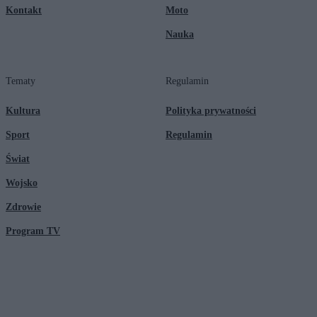
Kontakt
Moto
Nauka
Tematy
Regulamin
Kultura
Polityka prywatności
Sport
Regulamin
Świat
Wojsko
Zdrowie
Program TV
© 2026 Kanał Zero Spółka Akcyjna