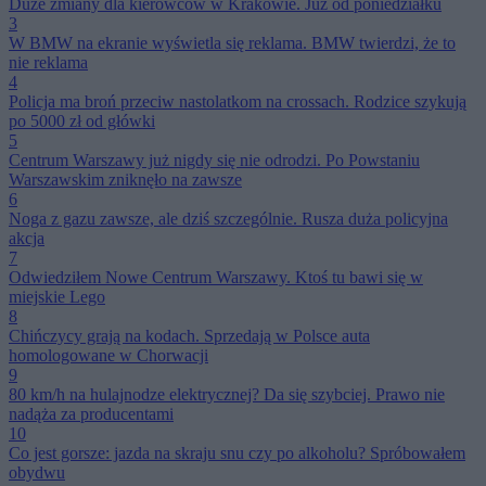
Duże zmiany dla kierowców w Krakowie. Już od poniedziałku
3
W BMW na ekranie wyświetla się reklama. BMW twierdzi, że to
nie reklama
4
Policja ma broń przeciw nastolatkom na crossach. Rodzice szykują
po 5000 zł od główki
5
Centrum Warszawy już nigdy się nie odrodzi. Po Powstaniu
Warszawskim zniknęło na zawsze
6
Noga z gazu zawsze, ale dziś szczególnie. Rusza duża policyjna
akcja
7
Odwiedziłem Nowe Centrum Warszawy. Ktoś tu bawi się w
miejskie Lego
8
Chińczycy grają na kodach. Sprzedają w Polsce auta
homologowane w Chorwacji
9
80 km/h na hulajnodze elektrycznej? Da się szybciej. Prawo nie
nadąża za producentami
10
Co jest gorsze: jazda na skraju snu czy po alkoholu? Spróbowałem
obydwu