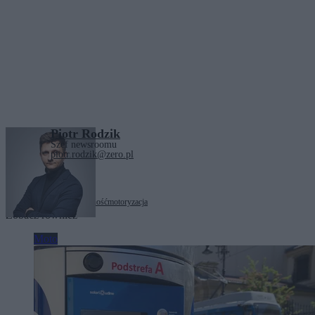
Piotr Rodzik
Szef newsroomu
piotr.rodzik@zero.pl
Tagi:
Chiny
elektromobilność
motoryzacja
Zobacz również
Moto