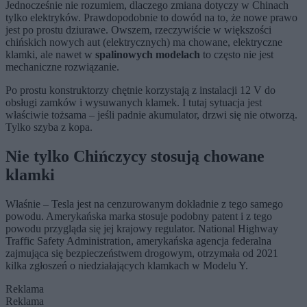
Jednocześnie nie rozumiem, dlaczego zmiana dotyczy w Chinach
tylko elektryków. Prawdopodobnie to dowód na to, że nowe prawo
jest po prostu dziurawe. Owszem, rzeczywiście w większości
chińskich nowych aut (elektrycznych) ma chowane, elektryczne
klamki, ale nawet w
spalinowych modelach
to często nie jest
mechaniczne rozwiązanie.
Po prostu konstruktorzy chętnie korzystają z instalacji 12 V do
obsługi zamków i wysuwanych klamek. I tutaj sytuacja jest
właściwie tożsama – jeśli padnie akumulator, drzwi się nie otworzą.
Tylko szyba z kopa.
Nie tylko Chińczycy stosują chowane
klamki
Właśnie – Tesla jest na cenzurowanym dokładnie z tego samego
powodu. Amerykańska marka stosuje podobny patent i z tego
powodu przygląda się jej krajowy regulator. National Highway
Traffic Safety Administration, amerykańska agencja federalna
zajmująca się bezpieczeństwem drogowym, otrzymała od 2021
kilka zgłoszeń o niedziałających klamkach w Modelu Y.
Reklama
Reklama