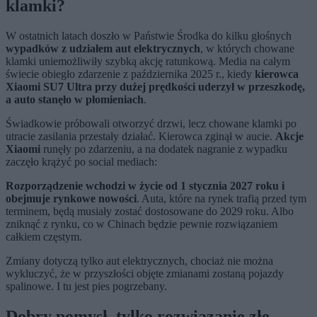
klamki?
W ostatnich latach doszło w Państwie Środka do kilku głośnych
wypadków z udziałem aut elektrycznych
, w których chowane
klamki uniemożliwiły szybką akcję ratunkową. Media na całym
świecie obiegło zdarzenie z października 2025 r., kiedy
kierowca
Xiaomi SU7 Ultra przy dużej prędkości uderzył w przeszkodę,
a auto stanęło w płomieniach
.
Świadkowie próbowali otworzyć drzwi, lecz chowane klamki po
utracie zasilania przestały działać. Kierowca zginął w aucie.
Akcje
Xiaomi
runęły po zdarzeniu, a na dodatek nagranie z wypadku
zaczęło krążyć po social mediach:
Rozporządzenie wchodzi w życie od 1 stycznia 2027 roku i
obejmuje rynkowe nowości
. Auta, które na rynek trafią przed tym
terminem, będą musiały zostać dostosowane do 2029 roku. Albo
zniknąć z rynku, co w Chinach będzie pewnie rozwiązaniem
całkiem częstym.
Zmiany dotyczą tylko aut elektrycznych, chociaż nie można
wykluczyć, że w przyszłości objęte zmianami zostaną pojazdy
spalinowe. I tu jest pies pogrzebany.
Dobry pomysł, tylko rozwiązanie złe