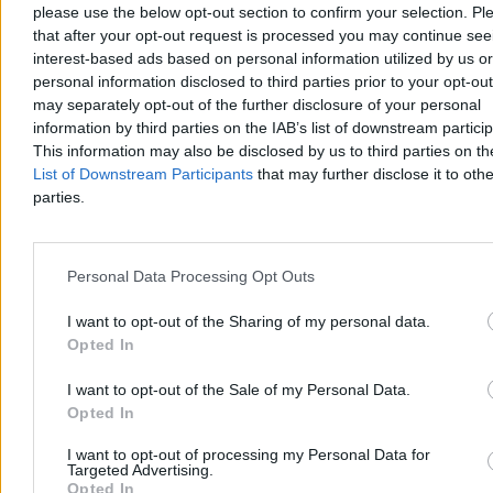
please use the below opt-out section to confirm your selection. Pl
that after your opt-out request is processed you may continue see
Volkswagen tonie na oczach właścicieli.
interest-based ads based on personal information utilized by us or
Dramatyczny apel o działanie
personal information disclosed to third parties prior to your opt-ou
may separately opt-out of the further disclosure of your personal
Rodziny Porsche i Piëch, kontrolujące największych udziałowców
Volskwagena, tracą cierpliwość i żądają natychmiastowych działań
information by third parties on the IAB’s list of downstream partici
naprawczych w koncernie. Niemiecki gigant tonie, a na szali ważą
This information may also be disclosed by us to third parties on t
się losy aż 100 tysięcy pracowników. Koncern planuje drastyczne
List of Downstream Participants
that may further disclose it to othe
zwolnienia, by przetrwać morderczą wojnę cenową z Chinami i
parties.
uratować topniejące zyski.
Personal Data Processing Opt Outs
Katarzyna Dybińska
07.08.2026
I want to opt-out of the Sharing of my personal data.
3 min
Opted In
Reklama
Reklama
I want to opt-out of the Sale of my Personal Data.
Opted In
I want to opt-out of processing my Personal Data for
Targeted Advertising.
Opted In