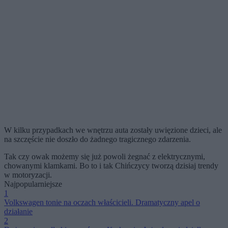
W kilku przypadkach we wnętrzu auta zostały uwięzione dzieci, ale
na szczęście nie doszło do żadnego tragicznego zdarzenia.
Tak czy owak możemy się już powoli żegnać z elektrycznymi,
chowanymi klamkami. Bo to i tak Chińczycy tworzą dzisiaj trendy
w motoryzacji.
Najpopularniejsze
1
Volkswagen tonie na oczach właścicieli. Dramatyczny apel o
działanie
2