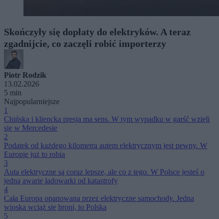
Skończyły się dopłaty do elektryków. A teraz
zgadnijcie, co zaczęli robić importerzy
Piotr Rodzik
13.02.2026
5 min
Najpopularniejsze
1
Chińska i kliencka presja ma sens. W tym wypadku w garść wzięli
się w Mercedesie
2
Podatek od każdego kilometra autem elektrycznym jest pewny. W
Europie już to robią
3
Auta elektryczne są coraz lepsze, ale co z tego. W Polsce jesteś o
jedną awarię ładowarki od katastrofy
4
Cała Europa opanowana przez elektryczne samochody. Jedna
wioska wciąż się broni, to Polska
5