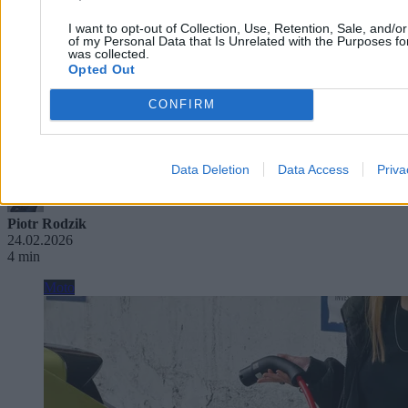
I want to opt-out of Collection, Use, Retention, Sale, and/o
of my Personal Data that Is Unrelated with the Purposes for
was collected.
Opted Out
CONFIRM
To nieprawda, że "elektryki" się palą. Ale w
nowym Volvo jest problem – 40 tys. aut do
serwisu
Data Deletion
Data Access
Priva
Piotr Rodzik
24.02.2026
4 min
Moto