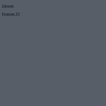
Zdrowie
Program TV
© 2026 Kanał Zero Spółka Akcyjna