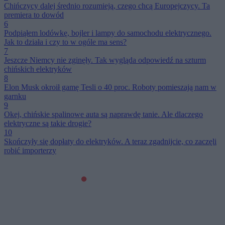
Chińczycy dalej średnio rozumieją, czego chcą Europejczycy. Ta
premiera to dowód
6
Podpiąłem lodówkę, bojler i lampy do samochodu elektrycznego.
Jak to działa i czy to w ogóle ma sens?
7
Jeszcze Niemcy nie zginęły. Tak wygląda odpowiedź na szturm
chińskich elektryków
8
Elon Musk okroił gamę Tesli o 40 proc. Roboty pomieszają nam w
garnku
9
Okej, chińskie spalinowe auta są naprawdę tanie. Ale dlaczego
elektryczne są takie drogie?
10
Skończyły się dopłaty do elektryków. A teraz zgadnijcie, co zaczęli
robić importerzy