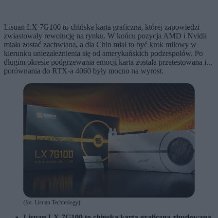
Lisuan LX 7G100 to chińska karta graficzna, której zapowiedzi
zwiastowały rewolucję na rynku. W końcu pozycja AMD i Nvidii
miała zostać zachwiana, a dla Chin miał to być krok milowy w
kierunku uniezależnienia się od amerykańskich podzespołów. Po
długim okresie podgrzewania emocji karta została przetestowana i...
porównania do RTX-a 4060 były mocno na wyrost.
(fot. Lisuan Technology)
Lisuan LX 7G100 to chińska karta graficzna zbudowana