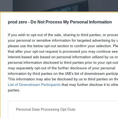
prod zero -
Do Not Process My Personal Information
If you wish to opt-out of the sale, sharing to third parties, or proce
your personal or sensitive information for targeted advertising by 
please use the below opt-out section to confirm your selection. Pl
that after your opt-out request is processed you may continue see
interest-based ads based on personal information utilized by us or
personal information disclosed to third parties prior to your opt-ou
may separately opt-out of the further disclosure of your personal
information by third parties on the IAB’s list of downstream partici
Adobe Lightroom dostał jedną z najlepszych
This information may also be disclosed by us to third parties on t
funkcji Photoshopa i smartfonów
List of Downstream Participants
that may further disclose it to othe
parties.
Adobe Lightroom to prawdopodobnie najpopularniejszy
profesjonalny program do edycji zdjęć, z którego coraz częściej
korzystają nie tylko zawodowi fotografowie. Nowa aktualizacja
przyniosła kolejne usprawnienia, w tym funkcję generatywnego
Personal Data Processing Opt Outs
rozszerzenia. To coś, czego użytkownicy Lightrooma mogli do tej
pory zazdrościć posiadaczom Photoshopa i... smartfonów.