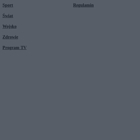
Sport
Regulamin
Świat
Wojsko
Zdrowie
Program TV
© 2026 Kanał Zero Spółka Akcyjna