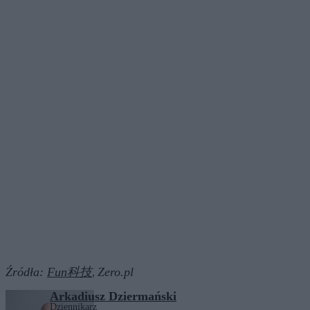
Źródła:
Fun科技
Zero.pl
,
Arkadiusz Dziermański
Dziennikarz