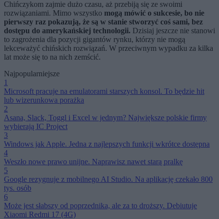
Chińczykom zajmie dużo czasu, aż przebiją się ze swoimi
rozwiązaniami. Mimo wszystko
mogą mówić o sukcesie, bo nie
pierwszy raz pokazują, że są w stanie stworzyć coś sami, bez
dostępu do amerykańskiej technologii.
Dzisiaj jeszcze nie stanowi
to zagrożenia dla pozycji gigantów rynku, którzy nie mogą
lekceważyć chińskich rozwiązań. W przeciwnym wypadku za kilka
lat może się to na nich zemścić.
Najpopularniejsze
1
Microsoft pracuje na emulatorami starszych konsol. To będzie hit
lub wizerunkowa porażka
2
Asana, Slack, Toggl i Excel w jednym? Największe polskie firmy
wybierają IC Project
3
Windows jak Apple. Jedna z najlepszych funkcji wkrótce dostępna
4
Weszło nowe prawo unijne. Naprawisz nawet starą pralkę
5
Google rezygnuje z mobilnego AI Studio. Na aplikację czekało 800
tys. osób
6
Może jest słabszy od poprzednika, ale za to droższy. Debiutuje
Xiaomi Redmi 17 (4G)