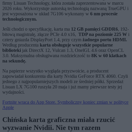
firmy Lisuan Technology, która została zaprezentowana w marcu
2026 roku. Wykorzystuje autorską technologią nazwaną TrueGPU i
jest wyposażona w układ 7G106 wykonany w
6 nm procesie
technologicznym.
Jeśli chodzi o specyfikację, karta ma
12 GB pamięci GDDR6
, 192-
bitową magistralę, złącze PCIe 4.0 x16,
TDP na poziomie 225 W
i
cztery gniazda DisplayPort 1.4, przy czym
żadnego portu HDMI.
Według producenta
karta obsługuje wszystkie popularne
biblioteki
jak DirectX 12, Vulcan 1.3, OnelGL 4.6 oraz OpenCL
3.0. Maksymalna obsługiwana rozdzielczość to
8K w 60 klatkach
na sekundę.
Na papierze wszystko wygląda przyzwoicie, a producent
zapowiadał konkurenta dla karty Nvidia GeForce RTX 4060. Czyli
jednego z najpopularniejszych modeli ze średniej półki. Sprzedaż
Lisuan LX 7G100 ruszyła 20 maja i już mamy pierwsze testy jej
wydajności.
Fortnite wraca do App Store. Symboliczny koniec zmian w polityce
Apple
Chińska karta graficzna miała rzucić
wyzwanie Nvidii. Nie tym razem