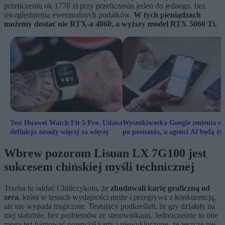
przeliczeniu ok 1770 zł przy przeliczeniu jeden do jednego, bez
uwzględnienia ewentualnych podatków.
W tych pieniądzach
możemy dostać nie RTX-a 4060, a wyższy model RTX 5060 Ti.
Test Huawei Watch Fit 5 Pro. Udana
Wyszukiwarka Google zmienia si
definicja zasady więcej za więcej
po poznania, a agenci AI będą ży
nas?
Wbrew pozorom Lisuan LX 7G100 jest
sukcesem chińskiej myśli technicznej
Trzeba tu oddać Chińczykom, że
zbudowali kartę graficzną od
zera
, która w testach wydajności może i przegrywa z konkurencją,
ale nie wypada tragicznie. Testujący podkreślali, że gry działały na
niej stabilnie, bez problemów ze sterownikami. Jednocześnie to one
mogą też hamować potencjał karty i niewykluczone, że jeszcze nie