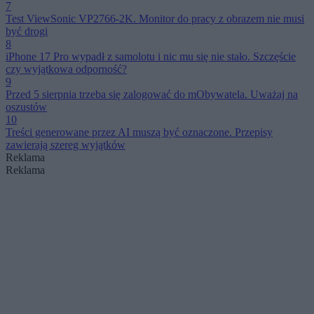
7
Test ViewSonic VP2766-2K. Monitor do pracy z obrazem nie musi
być drogi
8
iPhone 17 Pro wypadł z samolotu i nic mu się nie stało. Szczęście
czy wyjątkowa odporność?
9
Przed 5 sierpnia trzeba się zalogować do mObywatela. Uważaj na
oszustów
10
Treści generowane przez AI muszą być oznaczone. Przepisy
zawierają szereg wyjątków
Reklama
Reklama