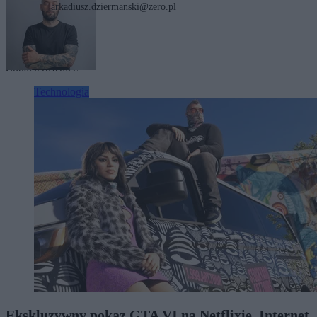
arkadiusz.dziermanski@zero.pl
Tagi:
technologia
Zobacz również
Technologia
Ekskluzywny pokaz GTA VI na Netflixie. Internet