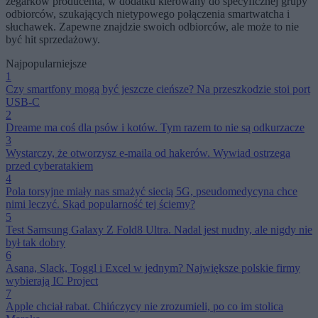
zegarków producenta, w dodatku kierowany do specyficznej grupy
odbiorców, szukających nietypowego połączenia smartwatcha i
słuchawek. Zapewne znajdzie swoich odbiorców, ale może to nie
być hit sprzedażowy.
Najpopularniejsze
1
Czy smartfony mogą być jeszcze cieńsze? Na przeszkodzie stoi port
USB-C
2
Dreame ma coś dla psów i kotów. Tym razem to nie są odkurzacze
3
Wystarczy, że otworzysz e-maila od hakerów. Wywiad ostrzega
przed cyberatakiem
4
Pola torsyjne miały nas smażyć siecią 5G, pseudomedycyna chce
nimi leczyć. Skąd popularność tej ściemy?
5
Test Samsung Galaxy Z Fold8 Ultra. Nadal jest nudny, ale nigdy nie
był tak dobry
6
Asana, Slack, Toggl i Excel w jednym? Największe polskie firmy
wybierają IC Project
7
Apple chciał rabat. Chińczycy nie zrozumieli, po co im stolica