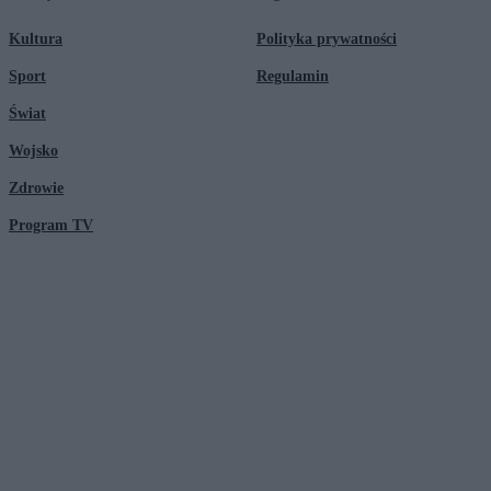
Kultura
Polityka prywatności
Sport
Regulamin
Świat
Wojsko
Zdrowie
Program TV
© 2026 Kanał Zero Spółka Akcyjna