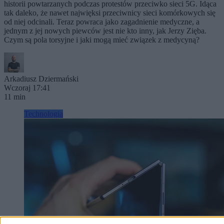
historii powtarzanych podczas protestów przeciwko sieci 5G. Idąca
tak daleko, że nawet najwięksi przeciwnicy sieci komórkowych się
od niej odcinali. Teraz powraca jako zagadnienie medyczne, a
jednym z jej nowych piewców jest nie kto inny, jak Jerzy Zięba.
Czym są pola torsyjne i jaki mogą mieć związek z medycyną?
Arkadiusz Dziermański
Wczoraj 17:41
11 min
Technologia