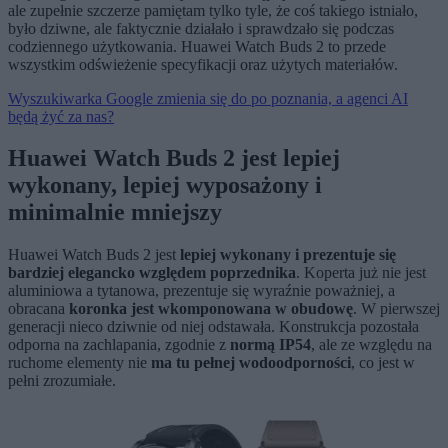
ale zupełnie szczerze pamiętam tylko tyle, że coś takiego istniało,
było dziwne, ale faktycznie działało i sprawdzało się podczas
codziennego użytkowania. Huawei Watch Buds 2 to przede
wszystkim odświeżenie specyfikacji oraz użytych materiałów.
Wyszukiwarka Google zmienia się do po poznania, a agenci AI
będą żyć za nas?
Huawei Watch Buds 2 jest lepiej
wykonany, lepiej wyposażony i
minimalnie mniejszy
Huawei Watch Buds 2 jest
lepiej wykonany i prezentuje się
bardziej elegancko względem poprzednika
. Koperta już nie jest
aluminiowa a tytanowa, prezentuje się wyraźnie poważniej, a
obracana
koronka jest wkomponowana w obudowę
. W pierwszej
generacji nieco dziwnie od niej odstawała. Konstrukcja pozostała
odporna na zachlapania, zgodnie z
normą IP54
, ale ze względu na
ruchome elementy nie
ma tu pełnej wodoodporności
, co jest w
pełni zrozumiałe.