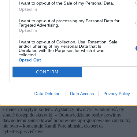
I want to opt-out of the Sale of my Personal Data.
Opted In
I want to opt-out of processing my Personal Data for
Targeted Advertising.
Opted In
I want to opt-out of Collection, Use, Retention, Sale,
and/or Sharing of my Personal Data that Is
Unrelated with the Purposes for which it was
collected.
Opted Out
CONFIRM
Wystarczy, że otworzysz e-maila od hakerów.
Wywiad ostrzega przed cyberatakiem
Data Deletion
Data Access
Privacy Policy
Agencja Wywiadu i Służba Kontrwywiadu Wojskowego ostrzegają
przed cyberatakami na usługę Zimbra. Rosyjscy hakerzy wysyłają
e-maile z ukrytym kodem. Wystarczy otworzyć wiadomość, by
stracić dostęp do skrzynki. – Odpowiedzialne osoby powinny
dawno temu zainstalować poprawione oprogramowanie i ataku by
nie było – komentuje Kamil Porembiński, ekspert ds.
cyberbezpieczeństwa.