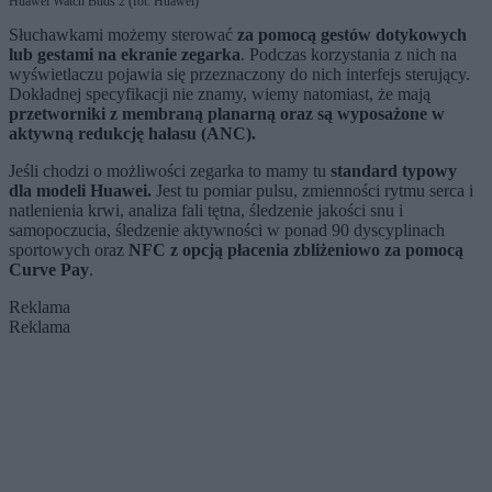
Huawei Watch Buds 2 (fot. Huawei)
Słuchawkami możemy sterować
za pomocą gestów dotykowych
lub gestami na ekranie zegarka
. Podczas korzystania z nich na
wyświetlaczu pojawia się przeznaczony do nich interfejs sterujący.
Dokładnej specyfikacji nie znamy, wiemy natomiast, że mają
przetworniki z membraną planarną oraz są wyposażone w
aktywną redukcję hałasu (ANC).
Jeśli chodzi o możliwości zegarka to mamy tu
standard typowy
dla modeli Huawei.
Jest tu pomiar pulsu, zmienności rytmu serca i
natlenienia krwi, analiza fali tętna, śledzenie jakości snu i
samopoczucia, śledzenie aktywności w ponad 90 dyscyplinach
sportowych oraz
NFC z opcją płacenia zbliżeniowo za pomocą
Curve Pay
.
Reklama
Reklama