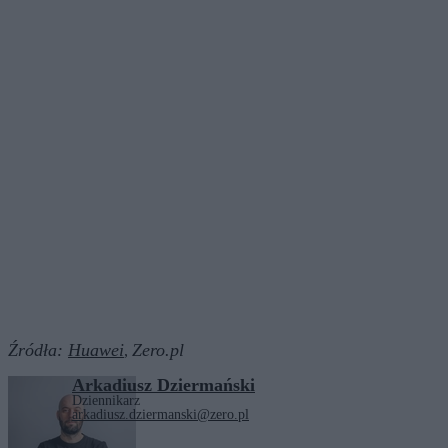
Źródła:
Huawei
Zero.pl
,
Arkadiusz Dziermański
Dziennikarz
arkadiusz.dziermanski@zero.pl