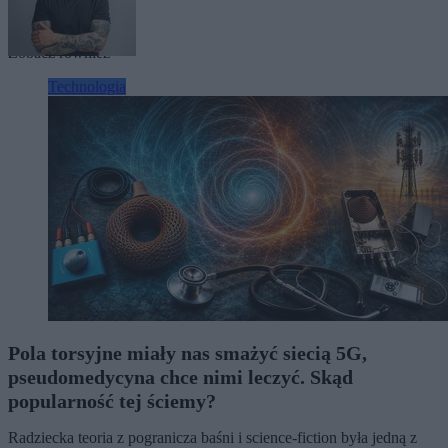
Tagi:
technologia
Zobacz również
Technologia
Pola torsyjne miały nas smażyć siecią 5G,
pseudomedycyna chce nimi leczyć. Skąd
popularność tej ściemy?
Radziecka teoria z pogranicza baśni i science-fiction była jedną z