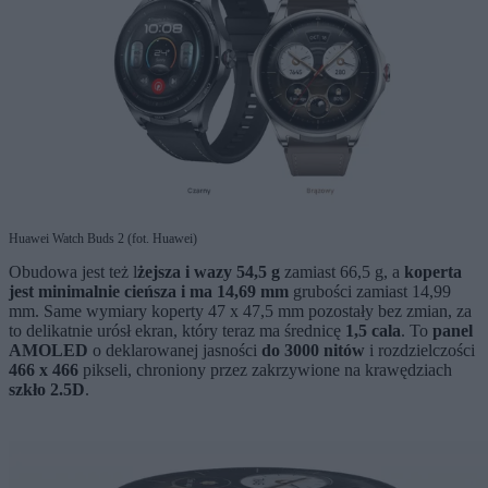
Huawei Watch Buds 2 (fot. Huawei)
Obudowa jest też l
żejsza i wazy 54,5 g
zamiast 66,5 g, a
koperta
jest minimalnie cieńsza i ma 14,69 mm
grubości zamiast 14,99
mm. Same wymiary koperty 47 x 47,5 mm pozostały bez zmian, za
to delikatnie urósł ekran, który teraz ma średnicę
1,5 cala
. To
panel
AMOLED
o deklarowanej jasności
do 3000 nitów
i rozdzielczości
466 x 466
pikseli, chroniony przez zakrzywione na krawędziach
szkło 2.5D
.