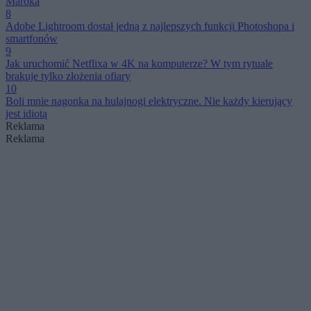
Maroka
8
Adobe Lightroom dostał jedną z najlepszych funkcji Photoshopa i
smartfonów
9
Jak uruchomić Netflixa w 4K na komputerze? W tym rytuale
brakuje tylko złożenia ofiary
10
Boli mnie nagonka na hulajnogi elektryczne. Nie każdy kierujący
jest idiotą
Reklama
Reklama