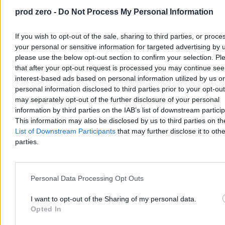
prod zero -
Do Not Process My Personal Information
If you wish to opt-out of the sale, sharing to third parties, or proce
Czy smartfony mogą być jeszcze cieńsze? Na
your personal or sensitive information for targeted advertising by 
please use the below opt-out section to confirm your selection. Pl
przeszkodzie stoi port USB-C
that after your opt-out request is processed you may continue see
Przygotowując zdjęcia do recenzji Samsunga Galaxy Z Fold8 Ultra
interest-based ads based on personal information utilized by us or
spojrzałem na jego dolną krawędź i umieszczony na niej port USB-
personal information disclosed to third parties prior to your opt-ou
C. Aktualnie grubość obudowy smartfonu jest ograniczona do
may separately opt-out of the further disclosure of your personal
grubości gniazda ładowania. Po drodze jest jeszcze kilka innych
information by third parties on the IAB’s list of downstream partici
przeszkód, ale technologia niedługo pozwoli sobie z nimi poradzić.
This information may also be disclosed by us to third parties on t
Czy to USB-C pozostanie największą przeszkodą?
List of Downstream Participants
that may further disclose it to othe
parties.
Arkadiusz Dziermański
08.08.2026
Personal Data Processing Opt Outs
7 min
Technologia
I want to opt-out of the Sharing of my personal data.
Opted In