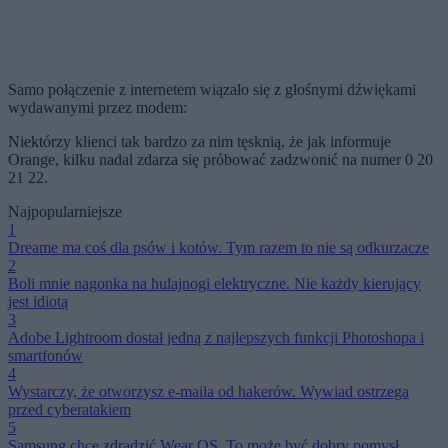
Samo połączenie z internetem wiązało się z głośnymi dźwiękami
wydawanymi przez modem:
Niektórzy klienci tak bardzo za nim tęsknią, że jak informuje
Orange, kilku nadal zdarza się próbować zadzwonić na numer 0 20
21 22.
Najpopularniejsze
1
Dreame ma coś dla psów i kotów. Tym razem to nie są odkurzacze
2
Boli mnie nagonka na hulajnogi elektryczne. Nie każdy kierujący
jest idiotą
3
Adobe Lightroom dostał jedną z najlepszych funkcji Photoshopa i
smartfonów
4
Wystarczy, że otworzysz e-maila od hakerów. Wywiad ostrzega
przed cyberatakiem
5
Samsung chce zdradzić Wear OS. To może być dobry pomysł