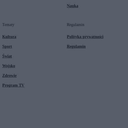
Nauka
Tematy
Regulamin
Kultura
Polityka prywatności
Sport
Regulamin
Świat
Wojsko
Zdrowie
Program TV
© 2026 Kanał Zero Spółka Akcyjna