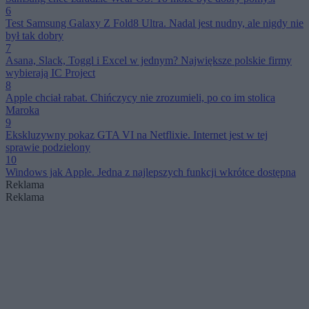
6
Test Samsung Galaxy Z Fold8 Ultra. Nadal jest nudny, ale nigdy nie
był tak dobry
7
Asana, Slack, Toggl i Excel w jednym? Największe polskie firmy
wybierają IC Project
8
Apple chciał rabat. Chińczycy nie zrozumieli, po co im stolica
Maroka
9
Ekskluzywny pokaz GTA VI na Netflixie. Internet jest w tej
sprawie podzielony
10
Windows jak Apple. Jedna z najlepszych funkcji wkrótce dostępna
Reklama
Reklama