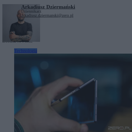
Arkadiusz Dziermański
Dziennikarz
arkadiusz.dziermanski@zero.pl
Tagi:
technologia
Zobacz również
Technologia