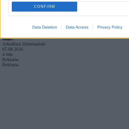
Żeby oglądać Netflixa w 4K z dźwiękiem przestrzennym wystarczy
wykupić najwyższy abonament i uruchomić film, prawda? Okazuje
CONFIRM
się nie do końca. Bo nawet jak spełnisz wymagania dotyczące
przeglądarki, a teraz do listy dołącza Google Chrome, to pozostają
jeszcze wymagania sprzętowe.
Data Deletion
Data Access
Privacy Policy
Arkadiusz Dziermański
07.08.2026
4 min
Reklama
Reklama