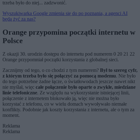
trzeba było do niej... zadzwonić.
Wyszukiwarka Google zmienia się do po poznania, a agenci AI
będą żyć za nas?
Orange przypomina początki internetu w
Polsce
Z okazji 30. urodzin dostępu do internetu pod numerem 0 20 21 22
Orange przypomniał początki korzystania z globalnej sieci.
Zacznijmy od tego, o co chodzi z tym numerem?
Był to szereg cyfr,
z którym trzeba było się połączyć za pomocą modemu
. Nie było
do tego potrzebne żadne łącze, o światłowodach jeszcze nawet nikt
nie myślał, więc
całe połączenie było oparte o zwykłe, miedziane
linie telefoniczne
. Ze względu na wykorzystanie istniejącej linii,
połączenie z internetem blokowało ją, więc nie można było
korzystać z telefonu, co w wielu domach wywoływało niemałe
konflikty. Podobnie jak koszty korzystania z internetu, ale o tym za
moment.
Reklama
Reklama