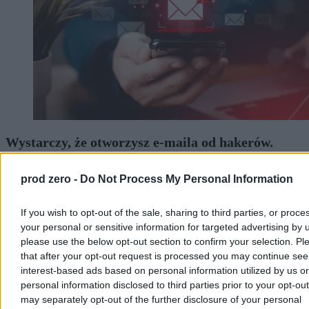
Wystarczy, że otworzysz e-maila od hakerów.
Wywiad ostrzega przed cyberatakiem
prod zero -
Do Not Process My Personal Information
Agencja Wywiadu i Służba Kontrwywiadu Wojskowego ostrzegają
przed cyberatakami na usługę Zimbra. Rosyjscy hakerzy wysyłają
e-maile z ukrytym kodem. Wystarczy otworzyć wiadomość, by
If you wish to opt-out of the sale, sharing to third parties, or proce
stracić dostęp do skrzynki. – Odpowiedzialne osoby powinny
your personal or sensitive information for targeted advertising by 
dawno temu zainstalować poprawione oprogramowanie i ataku by
please use the below opt-out section to confirm your selection. Pl
nie było – komentuje Kamil Porembiński, ekspert ds.
that after your opt-out request is processed you may continue see
cyberbezpieczeństwa.
interest-based ads based on personal information utilized by us or
personal information disclosed to third parties prior to your opt-ou
may separately opt-out of the further disclosure of your personal