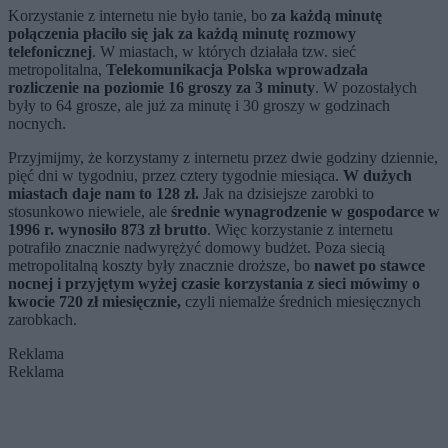
Korzystanie z internetu nie było tanie, bo
za każdą minutę
połączenia płaciło się jak za każdą minutę rozmowy
telefonicznej
. W miastach, w których działała tzw. sieć
metropolitalna,
Telekomunikacja Polska wprowadzała
rozliczenie na poziomie 16 groszy za 3 minuty
. W pozostałych
były to 64 grosze, ale już za minutę i 30 groszy w godzinach
nocnych.
Przyjmijmy, że korzystamy z internetu przez dwie godziny dziennie,
pięć dni w tygodniu, przez cztery tygodnie miesiąca.
W dużych
miastach daje nam to 128 zł.
Jak na dzisiejsze zarobki to
stosunkowo niewiele, ale
średnie wynagrodzenie w gospodarce w
1996 r. wynosiło 873 zł brutto
. Więc korzystanie z internetu
potrafiło znacznie nadwyrężyć domowy budżet. Poza siecią
metropolitalną koszty były znacznie droższe, bo
nawet po stawce
nocnej i przyjętym wyżej czasie korzystania z sieci mówimy o
kwocie 720 zł miesięcznie,
czyli niemalże średnich miesięcznych
zarobkach.
Reklama
Reklama