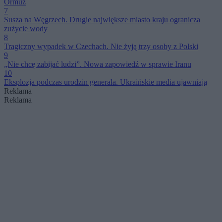
Ormuz
7
Susza na Węgrzech. Drugie największe miasto kraju ogranicza
zużycie wody
8
Tragiczny wypadek w Czechach. Nie żyją trzy osoby z Polski
9
„Nie chcę zabijać ludzi”. Nowa zapowiedź w sprawie Iranu
10
Eksplozja podczas urodzin generała. Ukraińskie media ujawniają
Reklama
Reklama