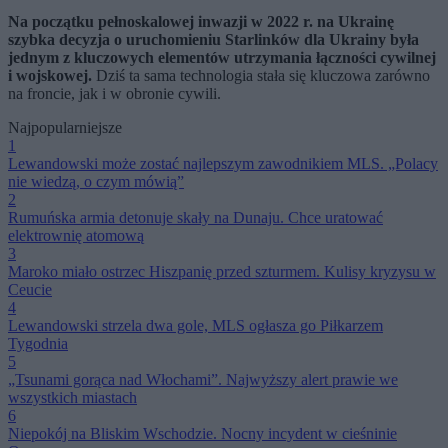
Na początku pełnoskalowej inwazji w 2022 r. na Ukrainę
szybka decyzja o uruchomieniu Starlinków dla Ukrainy była
jednym z kluczowych elementów utrzymania łączności cywilnej
i wojskowej.
Dziś ta sama technologia stała się kluczowa zarówno
na froncie, jak i w obronie cywili.
Najpopularniejsze
1
Lewandowski może zostać najlepszym zawodnikiem MLS. „Polacy
nie wiedzą, o czym mówią”
2
Rumuńska armia detonuje skały na Dunaju. Chce uratować
elektrownię atomową
3
Maroko miało ostrzec Hiszpanię przed szturmem. Kulisy kryzysu w
Ceucie
4
Lewandowski strzela dwa gole, MLS ogłasza go Piłkarzem
Tygodnia
5
„Tsunami gorąca nad Włochami”. Najwyższy alert prawie we
wszystkich miastach
6
Niepokój na Bliskim Wschodzie. Nocny incydent w cieśninie