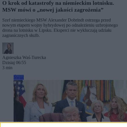
O krok od katastrofy na niemieckim lotnisku.
MSW mówi o „nowej jakości zagrożenia”
Szef niemieckiego MSW Alexander Dobrindt ostrzega przed
nowym etapem wojny hybrydowej po odnalezieniu uzbrojonego
drona na lotnisku w Lipsku. Eksperci nie wykluczają udziału
zagranicznych służb.
Agnieszka Waś-Turecka
Dzisiaj 06:55
3 min
Świat