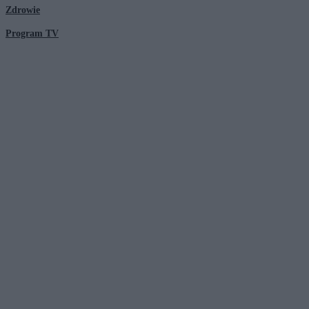
Zdrowie
Program TV
© 2026 Kanał Zero Spółka Akcyjna