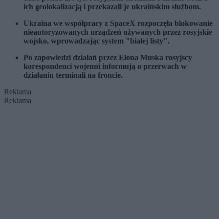
ich geolokalizacją i przekazali je ukraińskim służbom.
Ukraina we współpracy z
SpaceX
rozpoczęła blokowanie
nieautoryzowanych urządzeń używanych przez rosyjskie
wojsko, wprowadzając system "białej listy".
Po zapowiedzi działań przez
Elona Muska
rosyjscy
korespondenci wojenni informują o przerwach w
działaniu terminali na froncie.
Reklama
Reklama