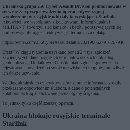
Ukraińska grupa 256 Cyber Assault Division poinformowała w
serwisie X o przeprowadzeniu operacji dywersyjnej
wymierzonej w rosyjskie oddziały korzystające z
Starlink
.
Aktywiści, we współpracy z kolektywami InformNapalm i
MILITANT, stworzyli sieć kanałów i botów podszywających się
pod serwisy oferujące „reaktywację” terminali za opłatą.
https://twitter.com/256CyberAssault/status/2021900627916267946
Efekt? W ciągu tygodnia uzyskano ponad 2,4 tys. zgłoszeń
zawierających dane rosyjskich terminali wraz z ich dokładną
geolokalizacją. Dodatkowo 31 osób miało zgłosić gotowość do
rejestrowania urządzeń na swoje nazwisko, co mogłoby umożliwić
ich dalsze używanie.
Według ukraińskich cyberaktywistów zebrane informacje zostały
przekazane odpowiednim służbom, a dane o potencjalnych
kolaborantach są analizowane przez organy ścigania.
To jednak tylko część szerszej operacji.
Ukraina blokuje rosyjskie terminale
Starlink