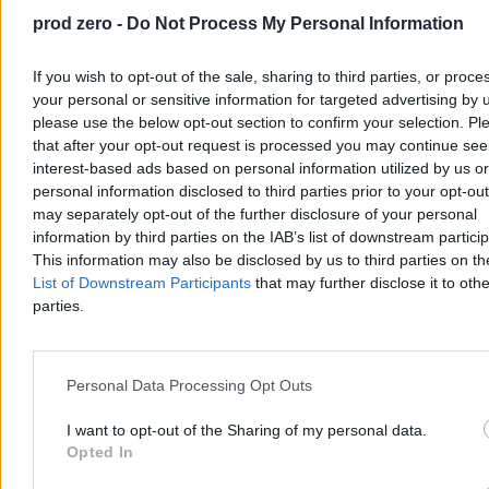
prod zero -
Do Not Process My Personal Information
If you wish to opt-out of the sale, sharing to third parties, or proce
your personal or sensitive information for targeted advertising by 
please use the below opt-out section to confirm your selection. Pl
that after your opt-out request is processed you may continue see
USA brakuje broni? Trump miał zażądać
interest-based ads based on personal information utilized by us or
wyjaśnień od szefa Pentagonu
personal information disclosed to third parties prior to your opt-ou
may separately opt-out of the further disclosure of your personal
Stany Zjednoczone zmagają się z poważnym deficytem uzbrojenia,
information by third parties on the IAB’s list of downstream partici
co bezpośrednio wpływa na ich działania zbrojne. Z doniesień prasy
wynika, że Donald Trump wyraził głębokie niezadowolenie z
This information may also be disclosed by us to third parties on t
powodu niepełnych informacji o stanie magazynów. Biały Dom
List of Downstream Participants
that may further disclose it to othe
kategorycznie odrzuca te ustalenia.
parties.
Agnieszka Waś-Turecka
Personal Data Processing Opt Outs
Dzisiaj 06:37
4 min
I want to opt-out of the Sharing of my personal data.
Reklama
Opted In
Reklama