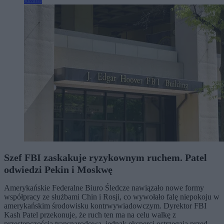
Szef FBI zaskakuje ryzykownym ruchem. Patel
odwiedzi Pekin i Moskwę
Amerykańskie Federalne Biuro Śledcze nawiązało nowe formy
współpracy ze służbami Chin i Rosji, co wywołało falę niepokoju w
amerykańskim środowisku kontrwywiadowczym. Dyrektor FBI
Kash Patel przekonuje, że ruch ten ma na celu walkę z
przestępczością transnarodową, jednak eksperci ostrzegają przed