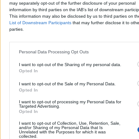
w Toronto. Polska tenisistka w trzeciej rundzie wygrała ze
may separately opt-out of the further disclosure of your personal
Szwajcarką Viktoriją Golubic 6:2, 6:1.
information by third parties on the IAB’s list of downstream partici
This information may also be disclosed by us to third parties on t
List of Downstream Participants
that may further disclose it to othe
parties.
Paweł Żurek
Wczoraj 20:16
2 min
Personal Data Processing Opt Outs
Świat
I want to opt-out of the Sharing of my personal data.
Opted In
I want to opt-out of the Sale of my Personal Data.
Opted In
I want to opt-out of processing my Personal Data for
Targeted Advertising.
Opted In
I want to opt-out of Collection, Use, Retention, Sale,
and/or Sharing of my Personal Data that Is
Unrelated with the Purposes for which it was
collected.