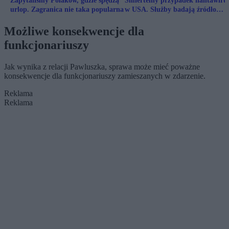
Zapytaliśmy Polaków, gdzie spędzą
Śmiertelny przypadek hantawiru
urlop. Zagranica nie taka popularna
w USA. Służby badają źródło
zakażenia
Możliwe konsekwencje dla
funkcjonariuszy
Jak wynika z relacji Pawluszka, sprawa może mieć poważne
konsekwencje dla funkcjonariuszy zamieszanych w zdarzenie.
Reklama
Reklama