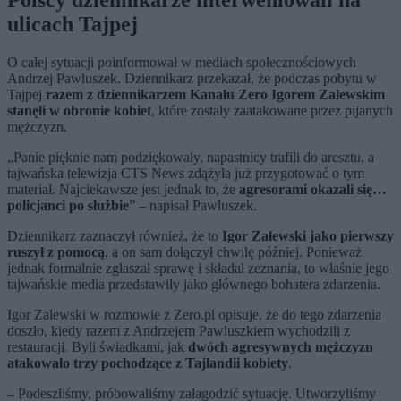
Polscy dziennikarze interweniowali na
ulicach Tajpej
O całej sytuacji poinformował w mediach społecznościowych
Andrzej Pawluszek. Dziennikarz przekazał, że podczas pobytu w
Tajpej
razem z dziennikarzem Kanału Zero Igorem Zalewskim
stanęli w obronie kobiet
, które zostały zaatakowane przez pijanych
mężczyzn.
„Panie pięknie nam podziękowały, napastnicy trafili do aresztu, a
tajwańska telewizja CTS News zdążyła już przygotować o tym
materiał. Najciekawsze jest jednak to, że
agresorami okazali się…
policjanci po służbie
” – napisał Pawluszek.
Dziennikarz zaznaczył również, że to
Igor Zalewski jako pierwszy
ruszył z pomocą
, a on sam dołączył chwilę później. Ponieważ
jednak formalnie zgłaszał sprawę i składał zeznania, to właśnie jego
tajwańskie media przedstawiły jako głównego bohatera zdarzenia.
Igor Zalewski w rozmowie z Zero.pl opisuje, że do tego zdarzenia
doszło, kiedy razem z Andrzejem Pawluszkiem wychodzili z
restauracji. Byli świadkami, jak
dwóch agresywnych mężczyzn
atakowało trzy pochodzące z Tajlandii kobiety
.
– Podeszliśmy, próbowaliśmy załagodzić sytuację. Utworzyliśmy