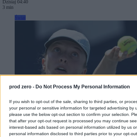
Dzisiaj 04:40
3 min
Świat
prod zero -
Do Not Process My Personal Information
If you wish to opt-out of the sale, sharing to third parties, or proce
your personal or sensitive information for targeted advertising by 
Dobra forma Igi Świątek. Rywalka nie miała
please use the below opt-out section to confirm your selection. Pl
większych szans
that after your opt-out request is processed you may continue see
interest-based ads based on personal information utilized by us or
Iga Świątek awansowała do 1/8 finału turnieju WTA Masters 1000
personal information disclosed to third parties prior to your opt-ou