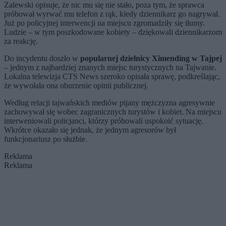
Zalewski opisuje, że nic mu się nie stało, poza tym, że sprawca
próbował wyrwać mu telefon z rąk, kiedy dziennikarz go nagrywał.
Już po policyjnej interwencji na miejscu zgromadziły się tłumy.
Ludzie – w tym poszkodowane kobiety – dziękowali dziennikarzom
za reakcję.
Do incydentu doszło w
popularnej dzielnicy Ximending w Tajpej
– jednym z najbardziej znanych miejsc turystycznych na Tajwanie.
Lokalna telewizja CTS News szeroko opisała sprawę, podkreślając,
że wywołała ona oburzenie opinii publicznej.
Według relacji tajwańskich mediów pijany mężczyzna agresywnie
zachowywał się wobec zagranicznych turystów i kobiet. Na miejscu
interweniowali policjanci, którzy próbowali uspokoić sytuację.
Wkrótce okazało się jednak, że jednym agresorów był
funkcjonariusz po służbie.
Reklama
Reklama