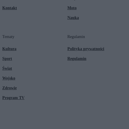
Kontakt
Moto
Nauka
Tematy
Regulamin
Kultura
Polityka prywatności
Sport
Regulamin
Świat
Wojsko
Zdrowie
Program TV
© 2026 Kanał Zero Spółka Akcyjna