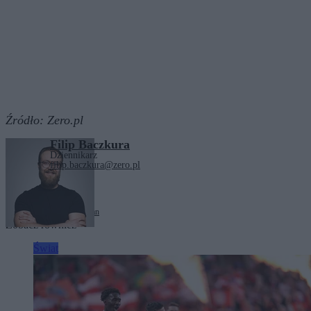
Źródło:
Zero.pl
Filip Baczkura
Dziennikarz
filip.baczkura@zero.pl
Tagi:
Igor Zalewski
Tajwan
Zobacz również
Świat