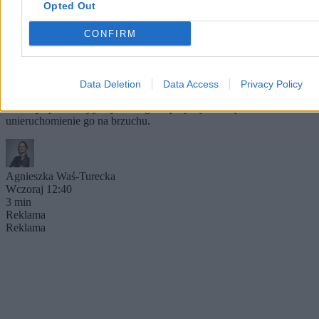
Opted Out
Śmierć Polaka po interwencji niemieckiej policji.
CONFIRM
Trwa śledztwo
Niemiecka prokuratura prowadzi śledztwo w sprawie śmierci 37-
letniego Polaka, do której doszło po dramatycznej interwencji policji
Data Deletion
Data Access
Privacy Policy
w Duisburgu. Mężczyzna zmarł w szpitalu wskutek niedotlenienia.
Śledczy sprawdzają, czy do tragedii przyczyniło się
unieruchomienie go na brzuchu.
Agnieszka Waś-Turecka
Wczoraj 12:40
3 min
Reklama
Reklama