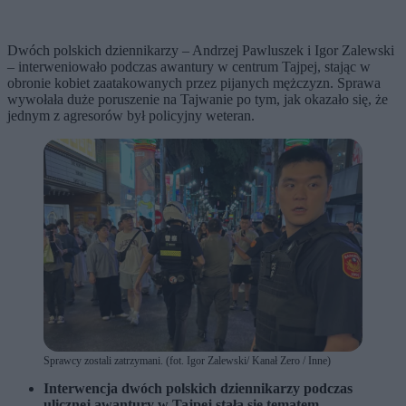
Dwóch polskich dziennikarzy – Andrzej Pawluszek i Igor Zalewski
– interweniowało podczas awantury w centrum Tajpej, stając w
obronie kobiet zaatakowanych przez pijanych mężczyzn. Sprawa
wywołała duże poruszenie na Tajwanie po tym, jak okazało się, że
jednym z agresorów był policyjny weteran.
Sprawcy zostali zatrzymani. (fot. Igor Zalewski/ Kanał Zero / Inne)
Interwencja dwóch polskich dziennikarzy podczas
ulicznej awantury w Tajpej stała się tematem