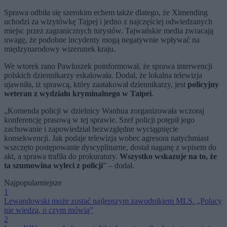
Sprawa odbiła się szerokim echem także dlatego, że Ximending
uchodzi za wizytówkę Tajpej i jedno z najczęściej odwiedzanych
miejsc przez zagranicznych turystów. Tajwańskie media zwracają
uwagę, że podobne incydenty mogą negatywnie wpływać na
międzynarodowy wizerunek kraju.
We wtorek rano Pawluszek poinformował, że sprawa interwencji
polskich dziennikarzy eskalowała. Dodał, że lokalna telewizja
ujawniła, iż sprawcą, który zaatakował dziennikarzy, jest
policyjny
weteran z wydziału kryminalnego w Taipei
.
„Komenda policji w dzielnicy Wanhua zorganizowała wczoraj
konferencję prasową w tej sprawie. Szef policji potępił jego
zachowanie i zapowiedział bezwzględne wyciągnięcie
konsekwencji. Jak podaje telewizja wobec agresora natychmiast
wszczęto postępowanie dyscyplinarne, dostał naganę z wpisem do
akt, a sprawa trafiła do prokuratury.
Wszystko wskazuje na to, że
ta szumowina wyleci z policji
” – dodał.
Najpopularniejsze
1
Lewandowski może zostać najlepszym zawodnikiem MLS. „Polacy
nie wiedzą, o czym mówią”
2