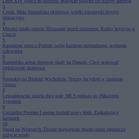
Leon XIV wraca do korzeni. Watykan ujawnił cel wizyty papieża
3
Ceuta. Mała hiszpańska eksklawa, wielki europejski kryzys
migracyjny
4
Maroko miało ostrzec Hiszpanię przed szturmem. Kulisy kryzysu w
Ceucie
5
Kasparow ostro o Putinie: wróg każdego normalnego, wolnego
człowieka
6
Rumuńska armia detonuje skały na Dunaju. Chce uratować
elektrownię atomową
7
Niepokój na Bliskim Wschodzie. Nocny incydent w cieśninie
Ormuz
8
Lewandowski strzela dwa gole, MLS ogłasza go Piłkarzem
Tygodnia
9
Gwiazdor Premier League znalazł nowy klub. Zaskakujący
kierunek
10
Susza na Węgrzech. Drugie największe miasto kraju ogranicza
zużycie wody