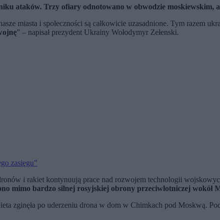
yniku ataków. Trzy ofiary odnotowano w obwodzie moskiewskim, 
nasze miasta i społeczności są całkowicie uzasadnione. Tym razem ukr
wojnę
” – napisał prezydent Ukrainy Wołodymyr Zełenski.
ego zasięgu”
 dronów i rakiet kontynuują prace nad rozwojem technologii wojskowy
no mimo bardzo silnej rosyjskiej obrony przeciwlotniczej wokół 
eta zginęła po uderzeniu drona w dom w Chimkach pod Moskwą. Pod g