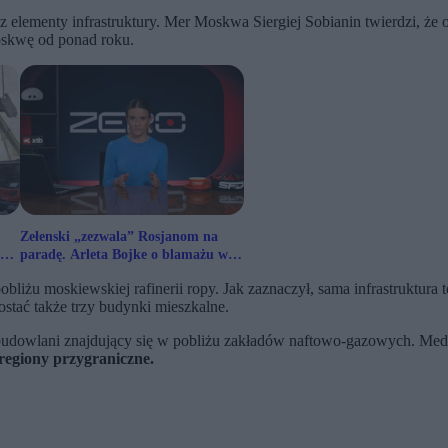
elementy infrastruktury. Mer Moskwa Siergiej Sobianin twierdzi, że o
Moskwę od ponad roku.
Zełenski „zezwala” Rosjanom na
paradę. Arleta Bojke o blamażu w
Moskwie
bliżu moskiewskiej rafinerii ropy. Jak zaznaczył, sama infrastruktura 
stać także trzy budynki mieszkalne.
udowlani znajdujący się w pobliżu zakładów naftowo-gazowych. Medi
 regiony przygraniczne.