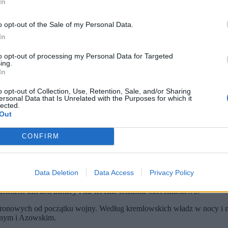
In
o opt-out of the Sale of my Personal Data.
In
to opt-out of processing my Personal Data for Targeted
ing.
In
o opt-out of Collection, Use, Retention, Sale, and/or Sharing
ersonal Data that Is Unrelated with the Purposes for which it
lected.
Out
CONFIRM
 dronów pod Moskwą. (fot. MAXIM SHIPENKOV / PAP / EPA)
Data Deletion
Data Access
Privacy Policy
h dronów podczas jednego z największych ataków od początku wojny
j cztery osoby, a kilkanaście zostało rannych.
tach infrastruktury i na terenie lotniska Szeremietiewo.
dronowych od początku wojny. Według kremlowskich władz w nocy i n
nym i Azowskim.