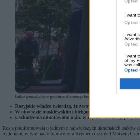
Opted 
I want t
Opted 
I want 
Advertis
Opted 
I want t
of my P
was col
Opted 
Ludzie gromadzą się w pobliżu uszkodzonego budynku mieszkalnego po ataku
Rosyjskie władze twierdzą, że zestrzeliły 556 ukraińskic
W obwodzie moskiewskim i biełgorodzkim zginęły co najmnie
Uszkodzenia odnotowano m.in. w rejonie Moskwy, przy obiek
Rosja poinformowała o jednym z największych ukraińskich ataków 
regionami, w tym nad okupowanym Krymem oraz nad Morzem Czar