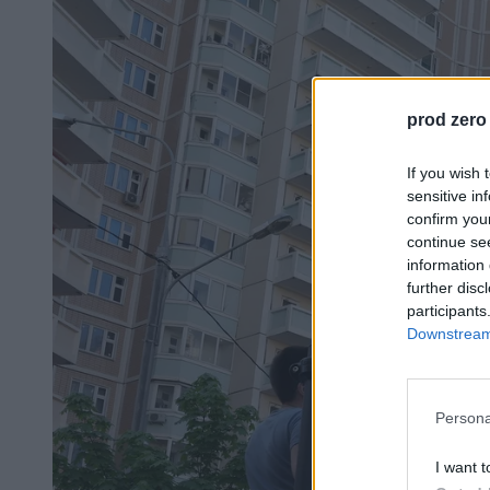
prod zero
If you wish 
sensitive in
confirm you
continue se
information 
further disc
participants
Downstream 
Persona
I want t