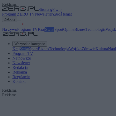
Reklama
Strona główna
Program ZERO TV
Newsletter
Zgłoś temat
Zaloguj
Na żywo
Program TV
Kraj
Świat
Sport
Opinie
Biznes
Technologia
Wojsk
Wszystkie kategorie
Kraj
Świat
Sport
Biznes
Technologia
Wojsko
Zdrowie
Kultura
Nau
Program TV
Najnowsze
Newsletter
Redakcja
Reklama
Regulamin
Kontakt
Reklama
Reklama