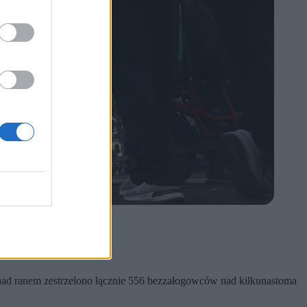
.
ad ranem zestrzelono łącznie 556 bezzałogowców nad kilkunastoma