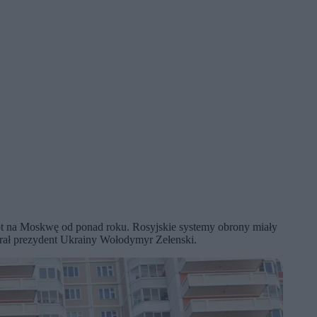
t na Moskwę od ponad roku. Rosyjskie systemy obrony miały
abrał prezydent Ukrainy Wołodymyr Zełenski.