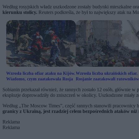
Według rosyjskich władz uszkodzone zostały budynki mieszkalne oraz 
kierunku stolicy.
Reuters podkreśla, że był to największy atak na 
Wzrosła liczba ofiar ataku na Kijów.
Wzrosła liczba ukraińskich ofiar.
Wiadomo, czym zaatakowała Rosja
Rosjanie zaatakowali ratowników
niosących pomoc
Sobianin przekazał również, że rannych zostało 12 osób, głównie w po
eksplozje doprowadziły do zniszczeń w okolicy. Uszkodzone miały zo
Według „The Moscow Times”, część rannych stanowili pracownicy b
granicy z Ukrainą, jest rzadziej celem bezpośrednich ataków niż
Reklama
Reklama