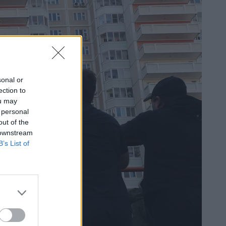
sonal or
ection to
ou may
 personal
out of the
 downstream
B’s List of