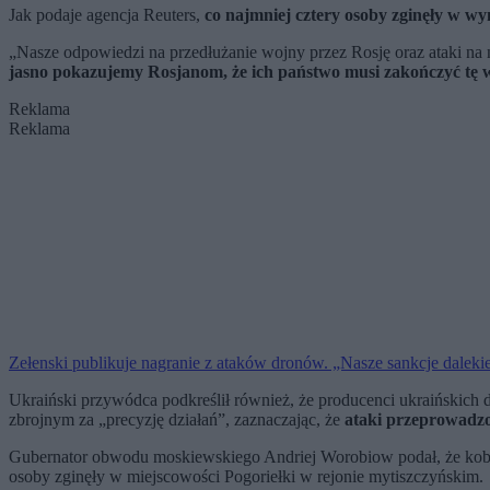
Jak podaje agencja Reuters,
co najmniej cztery osoby zginęły w w
„Nasze odpowiedzi na przedłużanie wojny przez Rosję oraz ataki na 
jasno pokazujemy Rosjanom, że ich państwo musi zakończyć tę 
Reklama
Reklama
Zełenski publikuje nagranie z ataków dronów. „Nasze sankcje daleki
Ukraiński przywódca podkreślił również, że producenci ukraińskich
zbrojnym za „precyzję działań”, zaznaczając, że
ataki przeprowadzo
Gubernator obwodu moskiewskiego Andriej Worobiow podał, że kobi
osoby zginęły w miejscowości Pogoriełki w rejonie mytiszczyńskim.