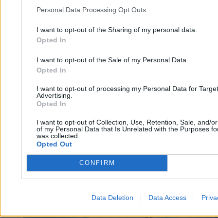
Krzysztof Jabłonowski
Personal Data Processing Opt Outs
22.03.2026
3 min
I want to opt-out of the Sharing of my personal data.
Nauka
Opted In
I want to opt-out of the Sale of my Personal Data.
Opted In
I want to opt-out of processing my Personal Data for Targe
Advertising.
Opted In
I want to opt-out of Collection, Use, Retention, Sale, and/o
of my Personal Data that Is Unrelated with the Purposes for
was collected.
Opted Out
CONFIRM
Data Deletion
Data Access
Priva