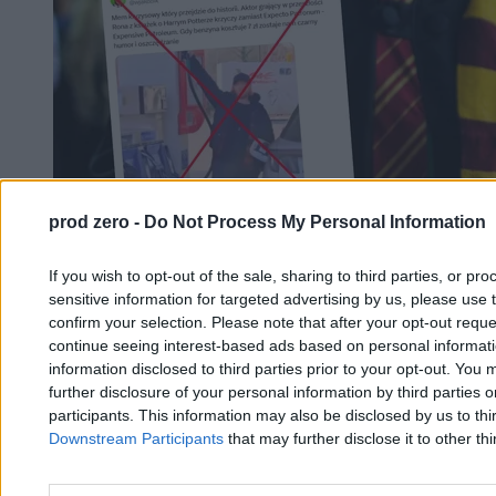
prod zero -
Do Not Process My Personal Information
If you wish to opt-out of the sale, sharing to third parties, or pr
sensitive information for targeted advertising by us, please use 
confirm your selection. Please note that after your opt-out req
continue seeing interest-based ads based on personal informatio
information disclosed to third parties prior to your opt-out. You 
further disclosure of your personal information by third parties 
Filmowy Ron Weasley „czaruje” na stacji
participants. This information may also be disclosed by us to thi
benzynowej? Sprawdziliśmy
Downstream Participants
that may further disclose it to other thi