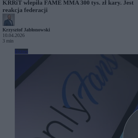
KRRiT wlepiła FAME MMA 300 tys. zł kary. Jest
reakcja federacji
Krzysztof Jabłonowski
10.04.2026
3 min
Biznes