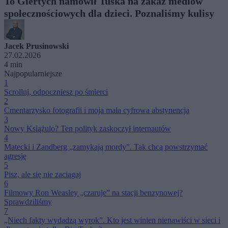
To Giertych namówił Tuska na zakaz mediów
społecznościowych dla dzieci. Poznaliśmy kulisy
Jacek Prusinowski
27.02.2026
4 min
Najpopularniejsze
1
Scrolluj, odpoczniesz po śmierci
2
Cmentarzysko fotografii i moja mała cyfrowa abstynencja
3
Nowy Książulo? Ten polityk zaskoczył internautów
4
Matecki i Zandberg „zamykają mordy”. Tak chcą powstrzymać
agresję
5
Pisz, ale się nie zaciągaj
6
Filmowy Ron Weasley „czaruje” na stacji benzynowej?
Sprawdziliśmy
7
„Niech fakty wydadzą wyrok”. Kto jest winien nienawiści w sieci i