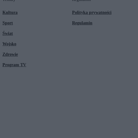
Kultura
Polityka prywatności
Sport
Regulamin
Świat
Wojsko
Zdrowie
Program TV
© 2026 Kanał Zero Spółka Akcyjna