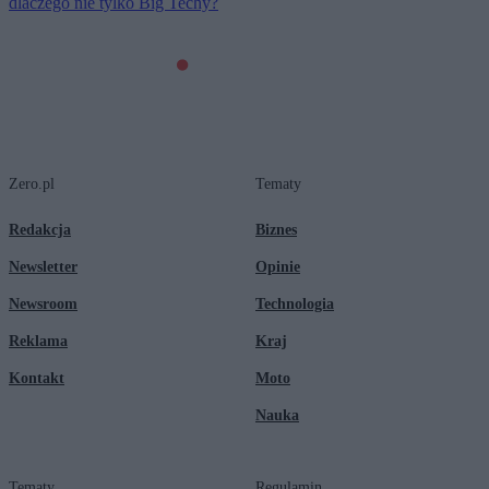
dlaczego nie tylko Big Techy?
Zero.pl
Tematy
Redakcja
Biznes
Newsletter
Opinie
Newsroom
Technologia
Reklama
Kraj
Kontakt
Moto
Nauka
Tematy
Regulamin