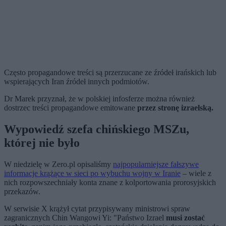
Często propagandowe treści są przerzucane ze źródeł irańskich lub
wspierających Iran źródeł innych podmiotów.
Dr Marek przyznał, że w polskiej infosferze można również
dostrzec treści propagandowe emitowane
przez stronę izraelską.
Wypowiedź szefa chińskiego MSZu,
której nie było
W niedzielę w Zero.pl opisaliśmy
najpopularniejsze fałszywe
informacje krążące w sieci po wybuchu wojny w Iranie
– wiele z
nich rozpowszechniały konta znane z kolportowania prorosyjskich
przekazów.
W serwisie X krążył cytat przypisywany ministrowi spraw
zagranicznych Chin Wangowi Yi: "Państwo Izrael
musi zostać