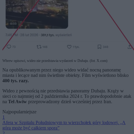
Wbrew opisowi, wideo nie przedstawia wydarzeń w Dubaju. (fot. X.com)
Na opublikowanym przez niego wideo widać nocną panoramę
miasta i lecące nad nim świetliste obiekty. Film wyświetlono blisko
400 tys. razy.
Wideo z pewnością nie przedstawia panoramy Dubaju. Krąży w
sieci co najmniej od 2 października 2024 r. To prawdopodobnie atak
na
Tel Awiw
przeprowadzony dzień wcześniej przez Iran.
Najpopularniejsze
1
Afera w Szpitalu Południowym to wierzchołek góry lodowej. „A
góra może być całkiem spora”
2