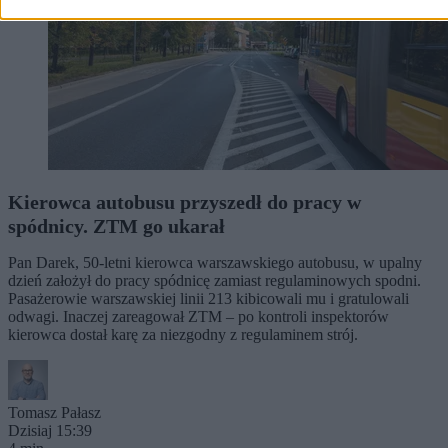
Kierowca autobusu przyszedł do pracy w
spódnicy. ZTM go ukarał
Pan Darek, 50-letni kierowca warszawskiego autobusu, w upalny
dzień założył do pracy spódnicę zamiast regulaminowych spodni.
Pasażerowie warszawskiej linii 213 kibicowali mu i gratulowali
odwagi. Inaczej zareagował ZTM – po kontroli inspektorów
kierowca dostał karę za niezgodny z regulaminem strój.
Tomasz Pałasz
Dzisiaj 15:39