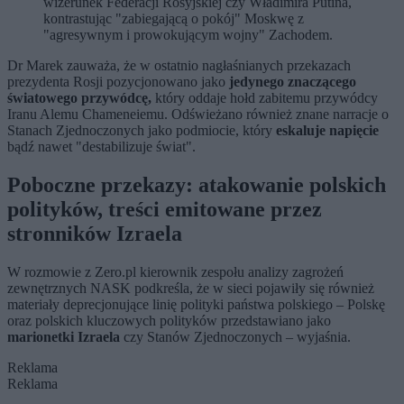
wizerunek Federacji Rosyjskiej czy Władimira Putina,
kontrastując "zabiegającą o pokój" Moskwę z
"agresywnym i prowokującym wojny" Zachodem.
Dr Marek zauważa, że w ostatnio nagłaśnianych przekazach
prezydenta Rosji pozycjonowano jako
jedynego znaczącego
światowego przywódcę,
który oddaje hołd zabitemu przywódcy
Iranu Alemu Chameneiemu. Odświeżano również znane narracje o
Stanach Zjednoczonych jako podmiocie, który
eskaluje napięcie
bądź nawet "destabilizuje świat".
Poboczne przekazy: atakowanie polskich
polityków, treści emitowane przez
stronników Izraela
W rozmowie z Zero.pl kierownik zespołu analizy zagrożeń
zewnętrznych NASK podkreśla, że w sieci pojawiły się również
materiały deprecjonujące linię polityki państwa polskiego – Polskę
oraz polskich kluczowych polityków przedstawiano jako
marionetki Izraela
czy Stanów Zjednoczonych – wyjaśnia.
Reklama
Reklama