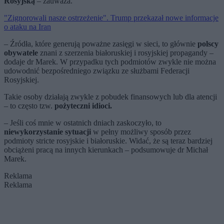
Rosyjską
– zauważa.
"Zignorowali nasze ostrzeżenie". Trump przekazał nowe informacje
o ataku na Iran
– Źródła, które generują poważne zasięgi w sieci, to głównie
polscy
obywatele
znani z szerzenia białoruskiej i rosyjskiej propagandy –
dodaje dr Marek. W przypadku tych podmiotów zwykle nie można
udowodnić bezpośredniego związku ze służbami Federacji
Rosyjskiej.
Takie osoby działają zwykle z pobudek finansowych lub dla atencji
– to często tzw.
pożyteczni idioci.
– Jeśli coś mnie w ostatnich dniach zaskoczyło, to
niewykorzystanie sytuacji
w pełny możliwy sposób przez
podmioty stricte rosyjskie i białoruskie. Widać, że są teraz bardziej
obciążeni pracą na innych kierunkach – podsumowuje dr Michał
Marek.
Reklama
Reklama