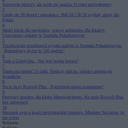
Nawrocki niszczy, ale wajb się zgadza. O roku prezydentury
3
Upały do 38 stopni i nawałnice. IMGW i RCB wydały alerty dla
Polski
4
Mniej łóżek dla pacjentów, więcej gabinetów dla lekarzy.
Ujawniamy zmiany w Szpitalu Południowym
5
Trzaskowski przedstawił wyniki audytu w Szpitalu Południowym.
„Rekordowy dyżur to 110 godzin”
6
Tusk o Giertychu: „Nie jest świętą krową”
7
Tragiczna śmierć 15-latki. Śledczy milczą, rodzice apelują do
świadków
8
Na to liczy Rozwój Plus. „Potrzebują mięsa armatniego”
9
Pierwszy przelew dla klubu Morawieckiego. Na razie Rozwój Plus
bez subwencji
10
Mazurek pyta o koszt prezydenckiej imprezy. Minister: Szczerze, to
nie wiem
Reklama
Reklama