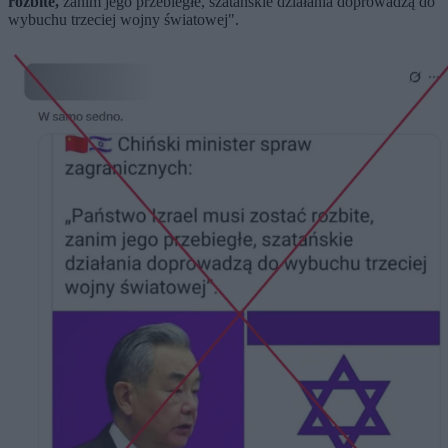
rozbite,
zanim jego przebiegłe, szatańskie działania doprowadzą do
wybuchu trzeciej wojny światowej".