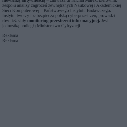
niewielką aktywnością
– zauważa dr Michał Marek, kierownik
zespołu analizy zagrożeń zewnętrznych Naukowej i Akademickiej
Sieci Komputerowej – Państwowego Instytutu Badawczego.
Instytut tworzy i zabezpiecza polską cyberprzestrzeń, prowadzi
również stały
monitoring przestrzeni informacyjnej.
Jest
jednostką podległą Ministerstwu Cyfryzacji.
Reklama
Reklama