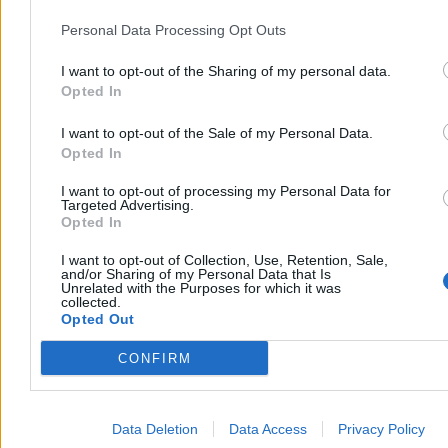
Personal Data Processing Opt Outs
I want to opt-out of the Sharing of my personal data.
Opted In
I want to opt-out of the Sale of my Personal Data.
Źródło:
Zero.pl
Opted In
Krzysztof Jabłonowski
I want to opt-out of processing my Personal Data for
Dziennikarz
Targeted Advertising.
krzysztof.jablonowski@zero.pl
Opted In
I want to opt-out of Collection, Use, Retention, Sale,
and/or Sharing of my Personal Data that Is
Tagi:
dezinformacja
Iran
Izrael
propaganda
Stany Zjednoczone
Unrelated with the Purposes for which it was
Zobacz również
collected.
Opted Out
Kraj
CONFIRM
Data Deletion
Data Access
Privacy Policy