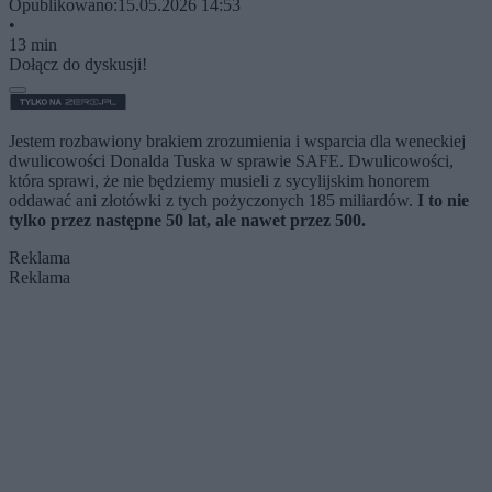
Opublikowano:
15.05.2026 14:53
•
13 min
Dołącz do dyskusji!
Jestem rozbawiony brakiem zrozumienia i wsparcia dla weneckiej
dwulicowości Donalda Tuska w sprawie SAFE. Dwulicowości,
która sprawi, że nie będziemy musieli z sycylijskim honorem
oddawać ani złotówki z tych pożyczonych 185 miliardów.
I to nie
tylko przez następne 50 lat, ale nawet przez 500.
Reklama
Reklama