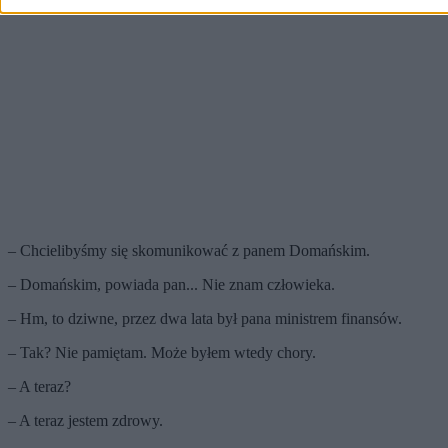
– Chcielibyśmy się skomunikować z panem Domańskim.
– Domańskim, powiada pan... Nie znam człowieka.
– Hm, to dziwne, przez dwa lata był pana ministrem finansów.
– Tak? Nie pamiętam. Może byłem wtedy chory.
– A teraz?
– A teraz jestem zdrowy.