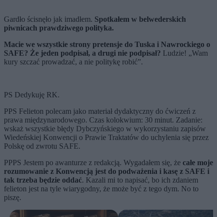
Gardło ścisnęło jak imadłem.
Spotkałem w belwederskich
piwnicach prawdziwego polityka.
Macie we wszystkie strony pretensje do Tuska i Nawrockiego o
SAFE? Że jeden podpisał, a drugi nie podpisał?
Ludzie! „Wam
kury szczać prowadzać, a nie politykę robić”.
PS Dedykuję RK.
PPS Felieton polecam jako materiał dydaktyczny do ćwiczeń z
prawa międzynarodowego. Czas kolokwium: 30 minut. Zadanie:
wskaż wszystkie błędy Dybczyńskiego w wykorzystaniu zapisów
Wiedeńskiej Konwencji o Prawie Traktatów do uchylenia się przez
Polskę od zwrotu SAFE.
PPPS Jestem po awanturze z redakcją. Wygadałem się, że
całe moje
rozumowanie z Konwencją jest do podważenia i kasę z SAFE i
tak trzeba będzie oddać
. Kazali mi to napisać, bo ich zdaniem
felieton jest na tyle wiarygodny, że może być z tego dym. No to
piszę.