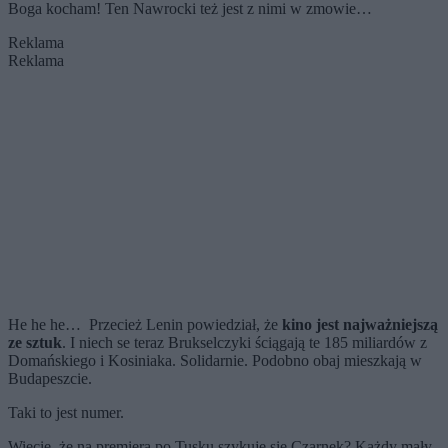
Boga kocham! Ten Nawrocki też jest z nimi w zmowie…
Reklama
Reklama
He he he… Przecież Lenin powiedział, że
kino jest najważniejszą
ze sztuk
. I niech se teraz Brukselczyki ściągają te 185 miliardów z
Domańskiego i Kosiniaka. Solidarnie. Podobno obaj mieszkają w
Budapeszcie.
Taki to jest numer.
Wiecie, że na premiera po Tusku szykuje się Czarnek? Każdy mały