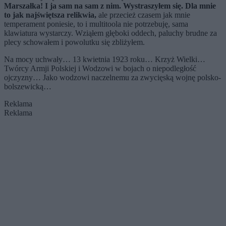
Marszałka! I ja sam na sam z nim. Wystraszyłem się. Dla mnie
to jak najświętsza relikwia,
ale przecież czasem jak mnie
temperament poniesie, to i multitoola nie potrzebuję, sama
klawiatura wystarczy. Wziąłem głęboki oddech, paluchy brudne za
plecy schowałem i powolutku się zbliżyłem.
Na mocy uchwały… 13 kwietnia 1923 roku… Krzyż Wielki…
Twórcy Armji Polskiej i Wodzowi w bojach o niepodległość
ojczyzny… Jako wodzowi naczelnemu za zwycięską wojnę polsko-
bolszewicką…
Reklama
Reklama