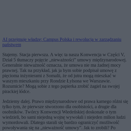
AI przejmuje władzę: Campus Polska i rewolucja w zarządzaniu
państwem
Stajemy. Stacja pierwsza. A więc ta nasza Konwencja w Części V,
Dział 5 tłumaczy pojęcie „nieważności” umowy międzynarodowej.
Generalnie nieważność oznacza, że umowa nie ma żadnej mocy
prawnej. Tak na przykład, jak ja bym sobie podpisał umowę z
pięcioma inżynierami z Somalii, że od jutra mogą mieszkać w
waszym mieszkaniu przy Rondzie Łylsona we Warszawie.
Rozumicie? Mogą sobie z tego papierka zrobić żagiel na swojej
pirackiej łódce.
Jedziemy dalej. Prawo międzynarodowe od prawa karnego różni się
tylko tym, że pierwsze stworzono dla osobistości, a drugie dla
osobników. Twórcy Konwencji Wiedeńskiej doskonale o tym
wiedzieli, bo sami niejedną wojnę wywołali i niejeden milion ludzi
wymordowali. Dlatego starali się bardzo ograniczyć możliwość
powoływania się na „nieważność umowy”. Jak to zrobili? Po