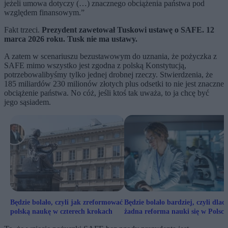
jeżeli umowa dotyczy (…) znacznego obciążenia państwa pod
względem finansowym.”
Fakt trzeci.
Prezydent zawetował Tuskowi ustawę o SAFE. 12
marca 2026 roku. Tusk nie ma ustawy.
A zatem w scenariuszu bezustawowym do uznania, że pożyczka z
SAFE mimo wszystko jest zgodna z polską Konstytucją,
potrzebowalibyśmy tylko jednej drobnej rzeczy. Stwierdzenia, że
185 miliardów 230 milionów złotych plus odsetki to nie jest znaczne
obciążenie państwa. No cóż, jeśli ktoś tak uważa, to ja chcę być
jego sąsiadem.
Będzie bolało, czyli jak zreformować
Będzie bolało bardziej, czyli dlac
polską naukę w czterech krokach
żadna reforma nauki się w Polsce
uda