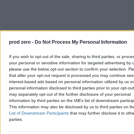
I teraz do oburzonych polskich komentatorów i publicystów. Że
Konstytucja złamana? Ogarnijcie się! No jasne, że złamana i to na
prod zero -
Do Not Process My Personal Information
rympał! Taki był plan! Trza brać kasiurę i wydawać, ile wlezie. I nie
hamletyzować na co. Za ostatnią transzę kupić, ile się da
północnokoreańskich czołgów i sprzedać od razu na złom w tej
If you wish to opt-out of the sale, sharing to third parties, or proce
drugiej Korei. Też wyjdziemy na plus.
your personal or sensitive information for targeted advertising by 
please use the below opt-out section to confirm your selection. Pl
A jak przyjdzie do zapłaty pierwsza rata, to powiedzieć, że adresata
nie zastano. Że nie wiemy, kto to podpisywał. Jaki artykuł 7 punkt 2
that after your opt-out request is processed you may continue see
Konwencji? Jaka domniemana kompetencja zawierania umów przez
interest-based ads based on personal information utilized by us or
prezydenta, premiera i szefa MSZ? Ani Karol, ani Donek nic nie
personal information disclosed to third parties prior to your opt-ou
podpisywali. Radek też nie. A w ogóle to nie znamy żadnego
may separately opt-out of the further disclosure of your personal
Radka! Może i jakiś Kosiniak-Kamysz z Domańskim coś tam
information by third parties on the IAB’s list of downstream partici
podpisali, ale jak na przykład Dybczyński na targu w Obornikach
This information may also be disclosed by us to third parties on t
Śląskich podpisze weksel na 5 złotych, to żaden chłop z okolicznej
wsi na ten kwit worka ziemniaków mu nie da. Polscy chłopi tacy
List of Downstream Participants
that may further disclose it to othe
głupi nie są.
parties.
Czujecie już klimat z Machulskiego?