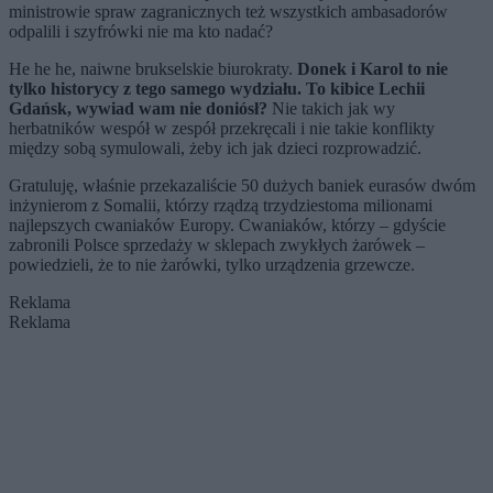
ministrowie spraw zagranicznych też wszystkich ambasadorów
odpalili i szyfrówki nie ma kto nadać?
He he he, naiwne brukselskie biurokraty.
Donek i Karol to nie
tylko historycy z tego samego wydziału. To kibice Lechii
Gdańsk, wywiad wam nie doniósł?
Nie takich jak wy
herbatników wespół w zespół przekręcali i nie takie konflikty
między sobą symulowali, żeby ich jak dzieci rozprowadzić.
Gratuluję, właśnie przekazaliście 50 dużych baniek eurasów dwóm
inżynierom z Somalii, którzy rządzą trzydziestoma milionami
najlepszych cwaniaków Europy. Cwaniaków, którzy – gdyście
zabronili Polsce sprzedaży w sklepach zwykłych żarówek –
powiedzieli, że to nie żarówki, tylko urządzenia grzewcze.
Reklama
Reklama