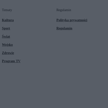
Tematy
Regulamin
Kultura
Polityka prywatności
Sport
Regulamin
Świat
Wojsko
Zdrowie
Program TV
© 2026 Kanał Zero Spółka Akcyjna