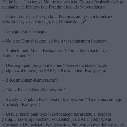
He he he… I co teraz? No nie ma wyjścia. Ekipa z Brukseli idzie po
pieniądze na Krakowskie Przedmieście, do Nawrockiego:
– Jestem komisarz Przygoda… Przepraszam, jestem komisarz
Serafin. Czy zastałem tego, no, Domańskiego?
– Jakiego Domańskiego?
– No tego Domańskiego, co był u was ministrem finansów.
– A niech mnie Matka Boska broni! Pod jednym dachem, z
Antychrystem??
– Dlaczego pan prezydent kłamie? Przecież widziałem, jak
podpisywał umowę na SAFE, z Kosiniakiem-Kamyszem.
– Z Kosiniakiem-Kamyszem??
– Tak, z Kosiniakiem-Kamyszem!!
– Święty… Z jakim Kosiniakiem-Kamyszem?? Tu nie ma żadnego
Kosiniaka-Kamysza!
– Ursula, niech pani tego Nawrockiego też aresztuje, błagam
panią… Jak Boga kocham, widziałem jak SAFE podpisywał
Kosiniak z Domańskim-Kamyszem… No pani przewodnicząca, jak