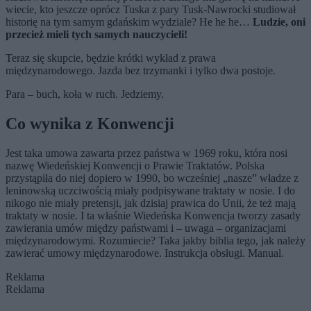
wiecie, kto jeszcze oprócz Tuska z pary Tusk-Nawrocki studiował
historię na tym samym gdańskim wydziale? He he he…
Ludzie, oni
przecież mieli tych samych nauczycieli!
Teraz się skupcie, będzie krótki wykład z prawa
międzynarodowego. Jazda bez trzymanki i tylko dwa postoje.
Para – buch, koła w ruch. Jedziemy.
Co wynika z Konwencji
Jest taka umowa zawarta przez państwa w 1969 roku, która nosi
nazwę Wiedeńskiej Konwencji o Prawie Traktatów. Polska
przystąpiła do niej dopiero w 1990, bo wcześniej „nasze” władze z
leninowską uczciwością miały podpisywane traktaty w nosie. I do
nikogo nie miały pretensji, jak dzisiaj prawica do Unii, że też mają
traktaty w nosie. I ta właśnie Wiedeńska Konwencja tworzy zasady
zawierania umów między państwami i – uwaga – organizacjami
międzynarodowymi. Rozumiecie? Taka jakby biblia tego, jak należy
zawierać umowy międzynarodowe. Instrukcja obsługi. Manual.
Reklama
Reklama