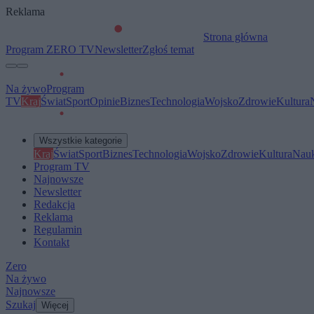
Reklama
Strona główna
Program ZERO TV
Newsletter
Zgłoś temat
Na żywo
Program
TV
Kraj
Świat
Sport
Opinie
Biznes
Technologia
Wojsko
Zdrowie
Kultura
Wszystkie kategorie
Kraj
Świat
Sport
Biznes
Technologia
Wojsko
Zdrowie
Kultura
Nau
Program TV
Najnowsze
Newsletter
Redakcja
Reklama
Regulamin
Kontakt
Zero
Na żywo
Najnowsze
Szukaj
Więcej