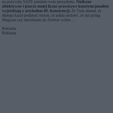
na pożyczkę SAFE pomimo weta prezydenta.
Nieliczne
obiektywne i jeszcze mniej liczne prawicowe konstytucjonalisty
wyjeżdżają z artykułem 89. Konstytucji.
Że Tusk złamał, że
dlatego kazał podpisać innym, że pójdą siedzieć, że już pytają
Magyara czy mieszkanie po Ziobrze wolne…
Reklama
Reklama