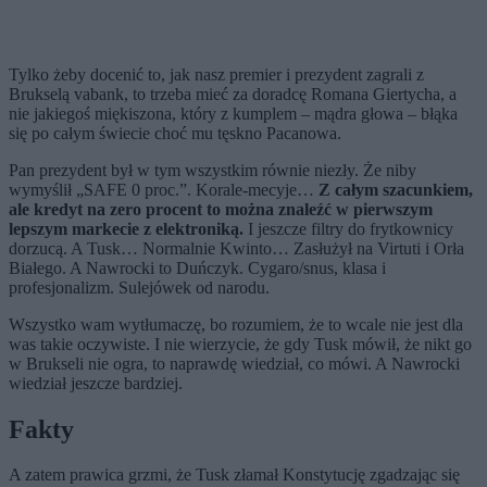
Tylko żeby docenić to, jak nasz premier i prezydent zagrali z
Brukselą vabank, to trzeba mieć za doradcę Romana Giertycha, a
nie jakiegoś miękiszona, który z kumplem – mądra głowa – błąka
się po całym świecie choć mu tęskno Pacanowa.
Pan prezydent był w tym wszystkim równie niezły. Że niby
wymyślił „SAFE 0 proc.”. Korale-mecyje…
Z całym szacunkiem,
ale kredyt na zero procent to można znaleźć w pierwszym
lepszym markecie z elektroniką.
I jeszcze filtry do frytkownicy
dorzucą. A Tusk… Normalnie Kwinto… Zasłużył na Virtuti i Orła
Białego. A Nawrocki to Duńczyk. Cygaro/snus, klasa i
profesjonalizm. Sulejówek od narodu.
Wszystko wam wytłumaczę, bo rozumiem, że to wcale nie jest dla
was takie oczywiste. I nie wierzycie, że gdy Tusk mówił, że nikt go
w Brukseli nie ogra, to naprawdę wiedział, co mówi. A Nawrocki
wiedział jeszcze bardziej.
Fakty
A zatem prawica grzmi, że Tusk złamał Konstytucję zgadzając się