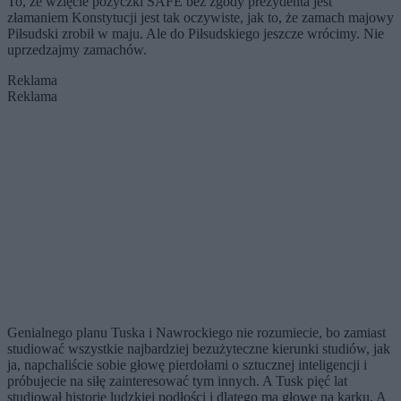
To, że wzięcie pożyczki SAFE bez zgody prezydenta jest
złamaniem Konstytucji jest tak oczywiste, jak to, że zamach majowy
Piłsudski zrobił w maju. Ale do Piłsudskiego jeszcze wrócimy. Nie
uprzedzajmy zamachów.
Reklama
Reklama
Genialnego planu Tuska i Nawrockiego nie rozumiecie, bo zamiast
studiować wszystkie najbardziej bezużyteczne kierunki studiów, jak
ja, napchaliście sobie głowę pierdołami o sztucznej inteligencji i
próbujecie na siłę zainteresować tym innych. A Tusk pięć lat
studiował historię ludzkiej podłości i dlatego ma głowę na karku. A