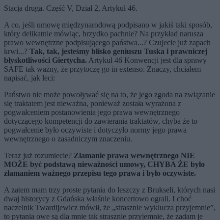
Stacja druga. Część V, Dział 2, Artykuł 46.
A co, jeśli umowę międzynarodową podpisano w jakiś taki sposób,
który delikatnie mówiąc, brzydko pachnie? Na przykład narusza
prawo wewnętrzne podpisującego państwa...? Czujecie już zapach
krwi...?
Tak, tak, jesteśmy blisko geniuszu Tuska i prawniczej
błyskotliwości Giertycha.
Artykuł 46 Konwencji jest dla sprawy
SAFE tak ważny, że przytoczę go in extenso. Znaczy, chciałem
napisać, jak leci:
Państwo nie może powoływać się na to, że jego zgoda na związanie
się traktatem jest nieważna, ponieważ została wyrażona z
pogwałceniem postanowienia jego prawa wewnętrznego
dotyczącego kompetencji do zawierania traktatów, chyba że to
pogwałcenie było oczywiste i dotyczyło normy jego prawa
wewnętrznego o zasadniczym znaczeniu.
Teraz już rozumiecie?
Złamanie prawa wewnętrznego NIE
MOŻE być podstawą nieważności umowy, CHYBA ŻE było
złamaniem ważnego przepisu tego prawa i było oczywiste.
A zatem mam trzy proste pytania do leszczy z Brukseli, których nasi
dwaj historycy z Gdańska właśnie koncertowo ograli. I choć
naczelnik Twardijewicz mówił, że „strasznie wyklucza przyjemnie”,
to pytania owe są dla mnie tak strasznie przyjemnie, że zadam je