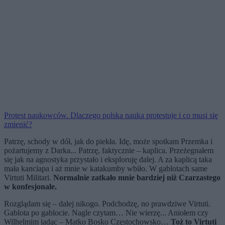
Protest naukowców. Dlaczego polska nauka protestuje i co musi się
zmienić?
Patrzę, schody w dół, jak do piekła. Idę, może spotkam Przemka i
pożartujemy z Darka... Patrzę, faktycznie – kaplica. Przeżegnałem
się jak na agnostyka przystało i eksploruję dalej. A za kaplicą taka
mała kanciapa i aż mnie w katakumby wbiło. W gablotach same
Virtuti Militari.
Normalnie zatkało mnie bardziej niż Czarzastego
w konfesjonale.
Rozglądam się – dalej nikogo. Podchodzę, no prawdziwe Virtuti.
Gablota po gablocie. Nagle czytam… Nie wierzę... Aniołem czy
Wilhelmim jadąc – Matko Bosko Częstochowsko…
Toż to Virtuti