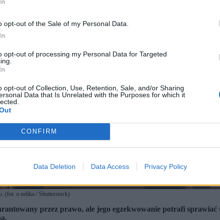
In
o opt-out of the Sale of my Personal Data.
In
to opt-out of processing my Personal Data for Targeted
ing.
In
o opt-out of Collection, Use, Retention, Sale, and/or Sharing
ersonal Data that Is Unrelated with the Purposes for which it
lected.
Out
CONFIRM
Data Deletion
Data Access
Privacy Policy
(fot. o.nelika / Shutterstock)
rantowany przez prawo, ale jego egzekwowanie potrafi sprawiać t
a.