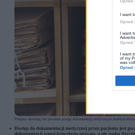
Opted 
I want t
Opted 
I want 
Advertis
Opted 
I want t
of my P
was col
Opted 
Przepisy określają, kto powinien przejąć dokumentację medyczną po zmarłym lekarzu. 
Dostęp do dokumentacji medycznej przez pacjenta jest gwa
dokumentacji wnosi kancelaria prawna, a nie osoba fizyczn