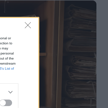
sonal or
ection to
ou may
 personal
out of the
 downstream
B’s List of