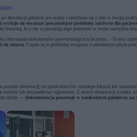
zechny.
po likwidacji gabinetu jest realny i spotykam się z nim w swojej pra
ch wydaje się stwarzać poważniejsze problemy zarówno dla pacje
ę lekarską, lecz nie wyposażają tego podmiotu w realne narzędzia dzi
u otrzymania dokumentów potwierdzających leczenie: – To jest częs
ż się zdarza
. Często są to problemy związane z administracyjnym prz
 posiada informację od spadkobierców zmarłego lekarza lub samodzielni
lę rodziny lub przypadkowe zgłoszenie. Z moich obserwacji wynika, ż
 nie dzieje —
dokumentacja pozostaje w zamkniętym gabinecie, na 