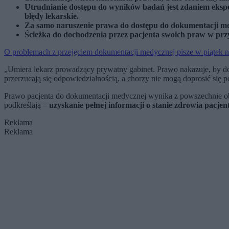
Utrudnianie dostępu do wyników badań jest zdaniem eksp
błędy lekarskie.
Za samo naruszenie prawa do dostępu do dokumentacji med
Ścieżka do dochodzenia przez pacjenta swoich praw w prz
O problemach z przejęciem dokumentacji medycznej pisze w piątek n
„Umiera lekarz prowadzący prywatny gabinet. Prawo nakazuje, by dok
przerzucają się odpowiedzialnością, a chorzy nie mogą doprosić się 
Prawo pacjenta do dokumentacji medycznej wynika z powszechnie obow
podkreślają –
uzyskanie pełnej informacji o stanie zdrowia pacje
Reklama
Reklama