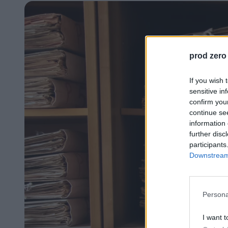
prod zero
If you wish 
sensitive in
confirm you
continue se
information 
further disc
participants
Downstream 
Persona
I want t