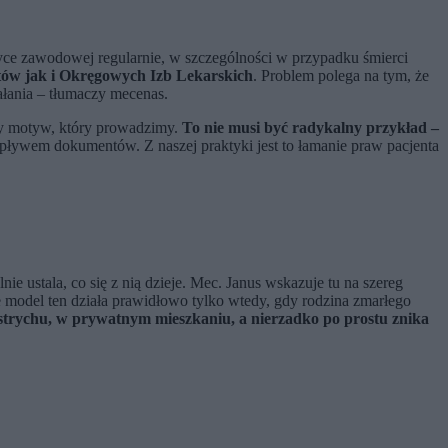
ktyce zawodowej regularnie, w szczególności w przypadku śmierci
ntów jak i Okręgowych Izb Lekarskich
. Problem polega na tym, że
ałania – tłumaczy mecenas.
ty motyw, który prowadzimy.
To nie musi być radykalny przykład –
epływem dokumentów. Z naszej praktyki jest to łamanie praw pacjenta
e ustala, co się z nią dzieje. Mec. Janus wskazuje tu na szereg
e model ten działa prawidłowo tylko wtedy, gdy rodzina zmarłego
strychu, w prywatnym mieszkaniu, a nierzadko po prostu znika