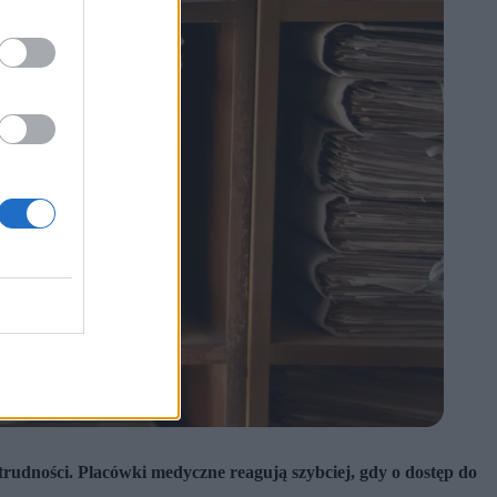
rudności. Placówki medyczne reagują szybciej, gdy o dostęp do