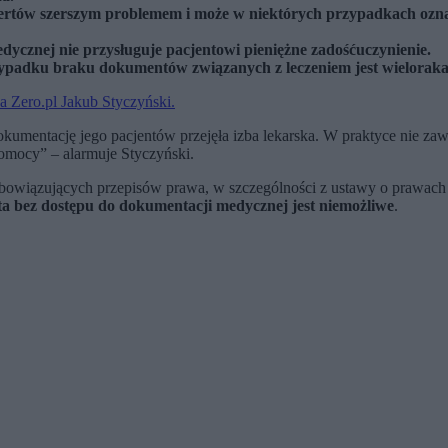
ertów szerszym problemem i może w niektórych przypadkach ozna
ycznej nie przysługuje pacjentowi pieniężne zadośćuczynienie.
ypadku braku dokumentów związanych z leczeniem jest wieloraka 
a Zero.pl Jakub Styczyński.
umentację jego pacjentów przejęła izba lekarska. W praktyce nie zaw
pomocy” – alarmuje Styczyński.
iązujących przepisów prawa, w szczególności z ustawy o prawach pacj
nta bez dostępu do dokumentacji medycznej jest niemożliwe
.