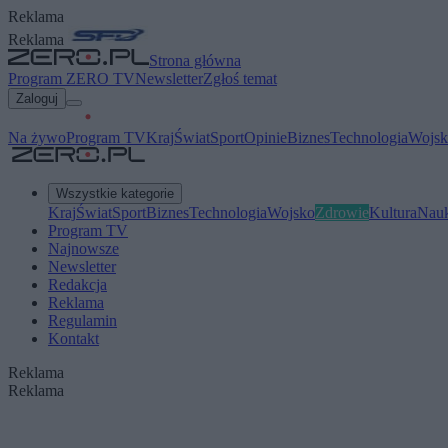
Reklama
Reklama
Strona główna
Program ZERO TV
Newsletter
Zgłoś temat
Zaloguj
Na żywo
Program TV
Kraj
Świat
Sport
Opinie
Biznes
Technologia
Wojsk
Wszystkie kategorie
Kraj
Świat
Sport
Biznes
Technologia
Wojsko
Zdrowie
Kultura
Nau
Program TV
Najnowsze
Newsletter
Redakcja
Reklama
Regulamin
Kontakt
Reklama
Reklama