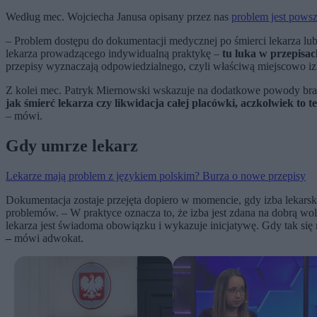
Według mec. Wojciecha Janusa opisany przez nas
problem jest pows
– Problem dostępu do dokumentacji medycznej po śmierci lekarza lub 
lekarza prowadzącego indywidualną praktykę –
tu luka w przepisa
przepisy wyznaczają odpowiedzialnego, czyli właściwą miejscowo izb
Z kolei mec. Patryk Miernowski wskazuje na dodatkowe powody brak
jak śmierć lekarza czy likwidacja całej placówki, aczkolwiek to te
– mówi.
Gdy umrze lekarz
Lekarze mają problem z językiem polskim? Burza o nowe przepisy
Dokumentacja zostaje przejęta dopiero w momencie, gdy izba lekarska
problemów. – W praktyce oznacza to, że izba jest zdana na dobrą wo
lekarza jest świadoma obowiązku i wykazuje inicjatywę. Gdy tak się
–
mówi adwokat.