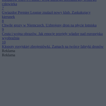
człowieka
7
Gwiazdor Premier League znalazł nowy klub. Zaskakujący
kierunek
8
Chwile grozy w Niemczech. Uzbrojony dron na płycie lotniska
9
Ceuta i wojna obrazów. Jak emocje przejęły władzę nad europejską
wyobraźnią
10
Kłopoty rosyjskiej zbrojeniówki. Zamach na twórcę fabryki dronów
Reklama
Reklama