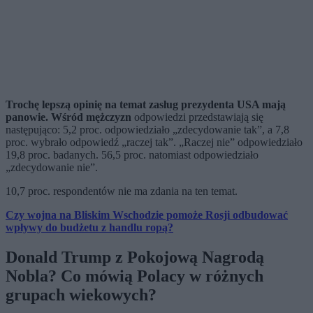
Trochę lepszą opinię na temat zasług prezydenta USA mają
panowie. Wśród mężczyzn
odpowiedzi przedstawiają się
następująco: 5,2 proc. odpowiedziało „zdecydowanie tak”, a 7,8
proc. wybrało odpowiedź „raczej tak”. „Raczej nie” odpowiedziało
19,8 proc. badanych. 56,5 proc. natomiast odpowiedziało
„zdecydowanie nie”.
10,7 proc. respondentów nie ma zdania na ten temat.
Czy wojna na Bliskim Wschodzie pomoże Rosji odbudować
wpływy do budżetu z handlu ropą?
Donald Trump z Pokojową Nagrodą
Nobla?
Co mówią Polacy w różnych
grupach wiekowych?