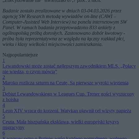
„Zdecydowanie nie” stwierdziło 67,7 proc. z nich.
Badanie zostało zrealizowane w dniach 03-04.03.2026 przez
agencję SW Research metodą wywiadów on-line (CAWI –
Computer-Assisted Web Interview) na panelu internetowym SW
Panel. W ramach badania przeprowadzono 833 ankiety z
ogólnopolską próbą dorosłych. Zastosowano dobór kwotowy -
próba była reprezentatywna ze względu na łączny rozkład płci,
wieku i klasy wielkości miejscowości zamieszkania.
Najpopularniejsze
1
Lewandowski może zostać najlepszym zawodnikiem MLS. „Polacy
nie wiedzą, o czym mówią”
2
Maroko rozlicza szturm na Ceutę. Są pierwsze wyroki więzienia
3
Debiut Lewandowskiego w Leagues Cup. Trener gości wyrzucony
z boiska
4
Leon XIV wraca do korzeni. Watykan ujawnił cel wizyty papieża
5
Ceuta. Mała hiszpańska eksklawa, wielki europejski kryzys
migracyjny
6
Kasparow ostro o Putinie: wróg każdego normalnego, wolnego