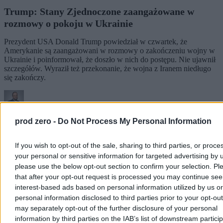
Trump: Stany Zjednoczone zaangażowane w
rozmowy o pokoju w Ukrainie
Prezydent USA Donald Trump powiedział w czwartek, że
Amerykanie są zaangażowani w rozmowy o zakończeniu wojny w
Ukrainie i poinformował, że doszło w nich do postępu. Nie ujawnił
szczegółów. Wyraził też przekonanie, że wojna z Iranem niedługo
się zakończy.
Krzysztof Jabłonowski
prod zero -
Do Not Process My Personal Information
Dzisiaj 06:56
3 min
If you wish to opt-out of the sale, sharing to third parties, or proce
Świat
your personal or sensitive information for targeted advertising by 
please use the below opt-out section to confirm your selection. Pl
that after your opt-out request is processed you may continue see
interest-based ads based on personal information utilized by us or
personal information disclosed to third parties prior to your opt-ou
may separately opt-out of the further disclosure of your personal
information by third parties on the IAB’s list of downstream partici