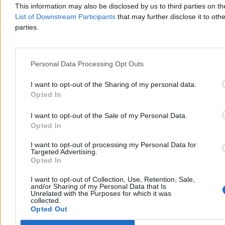
This information may also be disclosed by us to third parties on t
List of Downstream Participants
that may further disclose it to othe
parties.
Personal Data Processing Opt Outs
I want to opt-out of the Sharing of my personal data.
Debiut Lewandowskiego w Leagues Cup. Trener
Opted In
gości wyrzucony z boiska
I want to opt-out of the Sale of my Personal Data.
Chicago Fire wygrywa 2:0 z Club Necaxa w pierwszym meczu
Leagues Cup 2026. Bramki zdobyli Jonathan Dean i Andrew
Opted In
Gutman, a trener gości Martín Varini został wyrzucony z boiska po
czerwonej kartce w 78. minucie. Robert Lewandowski nie trafił do
I want to opt-out of processing my Personal Data for
Targeted Advertising.
siatki, mimo kilku prób.
Opted In
I want to opt-out of Collection, Use, Retention, Sale,
and/or Sharing of my Personal Data that Is
Tomasz Pałasz
Unrelated with the Purposes for which it was
collected.
Dzisiaj 04:40
Opted Out
3 min
Reklama