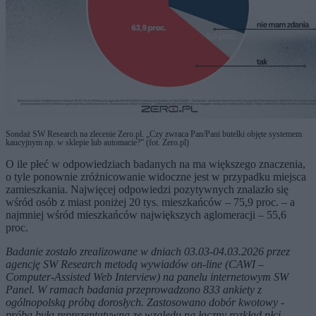
Sondaż SW Research na zlecenie Zero.pl. „Czy zwraca Pan/Pani butelki objęte systemem
kaucyjnym np. w sklepie lub automacie?” (fot. Zero.pl)
O ile płeć w odpowiedziach badanych na ma większego znaczenia,
o tyle ponownie zróżnicowanie widoczne jest w przypadku miejsca
zamieszkania. Najwięcej odpowiedzi pozytywnych znalazło się
wśród osób z miast poniżej 20 tys. mieszkańców – 75,9 proc. – a
najmniej wśród mieszkańców największych aglomeracji – 55,6
proc.
Badanie zostało zrealizowane w dniach 03.03-04.03.2026 przez
agencję SW Research metodą wywiadów on-line (CAWI –
Computer-Assisted Web Interview) na panelu internetowym SW
Panel. W ramach badania przeprowadzono 833 ankiety z
ogólnopolską próbą dorosłych. Zastosowano dobór kwotowy -
próba była reprezentatywna ze względu na łączny rozkład płci,