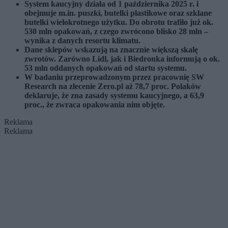
System kaucyjny działa od 1 października 2025 r. i
obejmuje m.in. puszki, butelki plastikowe oraz szklane
butelki wielokrotnego użytku. Do obrotu trafiło już ok.
530 mln opakowań, z czego zwrócono blisko 28 mln –
wynika z danych resortu klimatu.
Dane sklepów wskazują na znacznie większą skalę
zwrotów. Zarówno Lidl, jak i Biedronka informują o ok.
53 mln oddanych opakowań od startu systemu.
W badaniu przeprowadzonym przez pracownię SW
Research na zlecenie Zero.pl aż 78,7 proc. Polaków
deklaruje, że zna zasady systemu kaucyjnego, a 63,9
proc., że zwraca opakowania nim objęte.
Reklama
Reklama