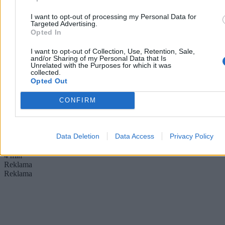
I want to opt-out of processing my Personal Data for
Targeted Advertising.
Kierowca autobusu przyszedł do pracy w
Opted In
spódnicy. ZTM go ukarał
I want to opt-out of Collection, Use, Retention, Sale,
and/or Sharing of my Personal Data that Is
Pan Darek, 50-letni kierowca warszawskiego autobusu, w upalny
Unrelated with the Purposes for which it was
dzień założył do pracy spódnicę zamiast regulaminowych spodni.
collected.
Pasażerowie warszawskiej linii 213 kibicowali mu i gratulowali
Opted Out
odwagi. Inaczej zareagował ZTM – po kontroli inspektorów
kierowca dostał karę za niezgodny z regulaminem strój.
CONFIRM
Data Deletion
Data Access
Privacy Policy
Tomasz Pałasz
Dzisiaj 15:39
4 min
Reklama
Reklama