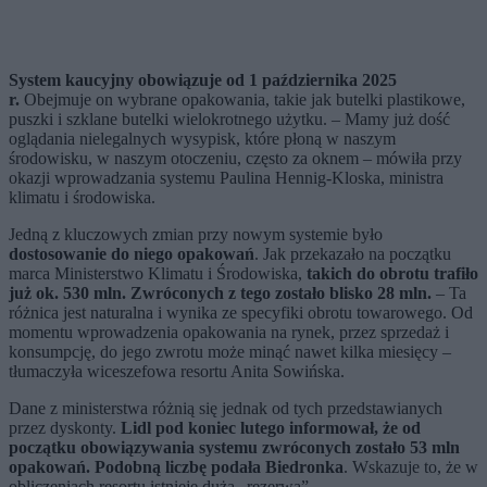
System kaucyjny obowiązuje od 1 października 2025
r.
Obejmuje on wybrane opakowania, takie jak butelki plastikowe,
puszki i szklane butelki wielokrotnego użytku. – Mamy już dość
oglądania nielegalnych wysypisk, które płoną w naszym
środowisku, w naszym otoczeniu, często za oknem – mówiła przy
okazji wprowadzania systemu Paulina Hennig-Kloska, ministra
klimatu i środowiska.
Jedną z kluczowych zmian przy nowym systemie było
dostosowanie do niego opakowań
. Jak przekazało na początku
marca Ministerstwo Klimatu i Środowiska,
takich do obrotu trafiło
już ok. 530 mln. Zwróconych z tego zostało blisko 28 mln.
– Ta
różnica jest naturalna i wynika ze specyfiki obrotu towarowego. Od
momentu wprowadzenia opakowania na rynek, przez sprzedaż i
konsumpcję, do jego zwrotu może minąć nawet kilka miesięcy –
tłumaczyła wiceszefowa resortu Anita Sowińska.
Dane z ministerstwa różnią się jednak od tych przedstawianych
przez dyskonty.
Lidl pod koniec lutego informował, że od
początku obowiązywania systemu zwróconych zostało 53 mln
opakowań. Podobną liczbę podała Biedronka
. Wskazuje to, że w
obliczeniach resortu istnieje duża „rezerwa”.