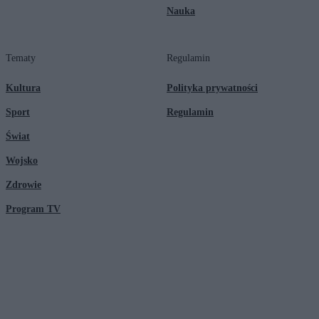
Nauka
Tematy
Regulamin
Kultura
Polityka prywatności
Sport
Regulamin
Świat
Wojsko
Zdrowie
Program TV
© 2026 Kanał Zero Spółka Akcyjna