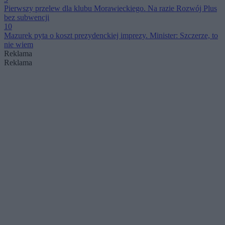
Pierwszy przelew dla klubu Morawieckiego. Na razie Rozwój Plus
bez subwencji
10
Mazurek pyta o koszt prezydenckiej imprezy. Minister: Szczerze, to
nie wiem
Reklama
Reklama