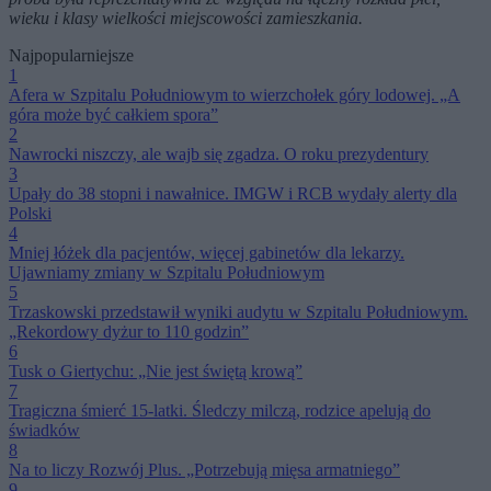
wieku i klasy wielkości miejscowości zamieszkania.
Najpopularniejsze
1
Afera w Szpitalu Południowym to wierzchołek góry lodowej. „A
góra może być całkiem spora”
2
Nawrocki niszczy, ale wajb się zgadza. O roku prezydentury
3
Upały do 38 stopni i nawałnice. IMGW i RCB wydały alerty dla
Polski
4
Mniej łóżek dla pacjentów, więcej gabinetów dla lekarzy.
Ujawniamy zmiany w Szpitalu Południowym
5
Trzaskowski przedstawił wyniki audytu w Szpitalu Południowym.
„Rekordowy dyżur to 110 godzin”
6
Tusk o Giertychu: „Nie jest świętą krową”
7
Tragiczna śmierć 15-latki. Śledczy milczą, rodzice apelują do
świadków
8
Na to liczy Rozwój Plus. „Potrzebują mięsa armatniego”
9