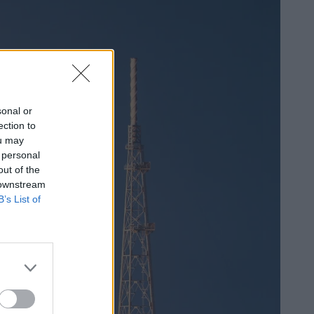
sonal or
ection to
ou may
 personal
out of the
 downstream
B’s List of