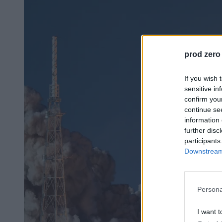
prod zero
If you wish 
sensitive in
confirm you
continue se
information 
further disc
participants
Downstream 
Persona
I want t