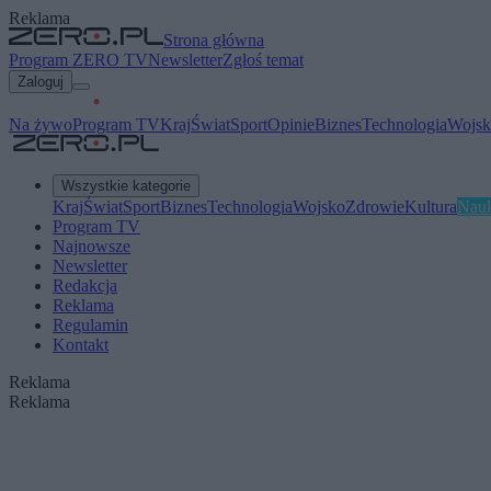
Reklama
Strona główna
Program ZERO TV
Newsletter
Zgłoś temat
Zaloguj
Na żywo
Program TV
Kraj
Świat
Sport
Opinie
Biznes
Technologia
Wojsk
Wszystkie kategorie
Kraj
Świat
Sport
Biznes
Technologia
Wojsko
Zdrowie
Kultura
Nau
Program TV
Najnowsze
Newsletter
Redakcja
Reklama
Regulamin
Kontakt
Reklama
Reklama