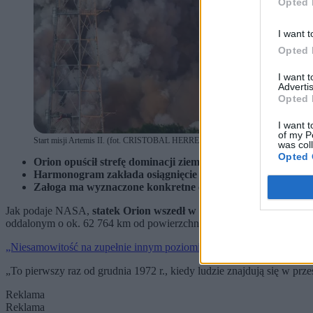
Opted 
I want t
Opted 
I want 
Advertis
Opted 
I want t
of my P
Start misji Artemis II. (fot. CRISTOBAL HERRERA-ULASHKEVICH / PAP / EP
was col
Opted 
Orion opuścił strefę dominacji ziemskiego przyciągania i w
Harmonogram zakłada osiągnięcie przez statek największej 
Załoga ma wyznaczone konkretne cele na czas zbliżenia się
Jak podaje NASA,
statek Orion wszedł w strefę oddziaływania ks
oddalonym o ok. 62 764 km od powierzchni Księżyca, przyciąganie natur
„Niesamowitość na zupełnie innym poziomie”. Misja Artemis II coraz
„To pierwszy raz od grudnia 1972 r., kiedy ludzie znajdują się w prz
Reklama
Reklama