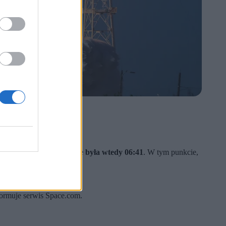
ioamerykański). W Polsce była wtedy 06:41
. W tym punkcie,
nformuje serwis Space.com.