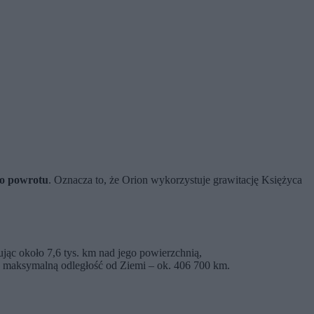
go powrotu
. Oznacza to, że Orion wykorzystuje grawitację Księżyca
ując około 7,6 tys. km nad jego powierzchnią,
ć maksymalną odległość od Ziemi – ok. 406 700 km.