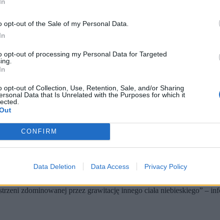
In
o opt-out of the Sale of my Personal Data.
In
to opt-out of processing my Personal Data for Targeted
ing.
In
o opt-out of Collection, Use, Retention, Sale, and/or Sharing
ersonal Data that Is Unrelated with the Purposes for which it
A)
lected.
Out
szedł w zasięg oddziaływania Księżyca.
odległości od Ziemi w historii załogowych lotów.
 do Księżyca.
CONFIRM
iężycowej grawitacji o godz. 00:41 czasu EDT (letni czas wschodn
alnego satelity stało się silniejsze niż grawitacja Ziemi.
Data Deletion
Data Access
Privacy Policy
 bliżej Księżyca
estrzeni zdominowanej przez grawitację innego ciała niebieskiego” – i