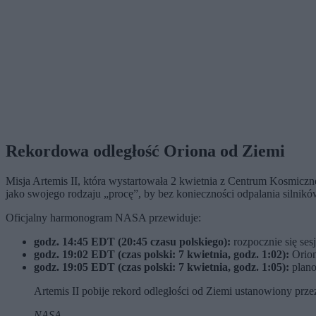
Rekordowa odległość Oriona od Ziemi
Misja Artemis II, która wystartowała 2 kwietnia z Centrum Kosmicz
jako swojego rodzaju „procę”, by bez konieczności odpalania silni
Oficjalny harmonogram NASA przewiduje:
godz. 14:45 EDT (20:45 czasu polskiego):
rozpocznie się ses
godz. 19:02 EDT (czas polski: 7 kwietnia, godz. 1:02):
Orion
godz. 19:05 EDT (czas polski: 7 kwietnia, godz. 1:05):
plano
Artemis II pobije rekord odległości od Ziemi ustanowiony prze
NASA