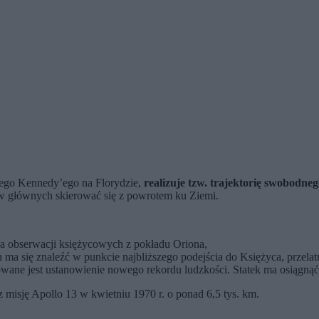
nego Kennedy’ego na Florydzie,
realizuje tzw. trajektorię swobodne
ków głównych skierować się z powrotem ku Ziemi.
ja obserwacji księżycowych z pokładu Oriona,
 ma się znaleźć w punkcie najbliższego podejścia do Księżyca, przelat
wane jest ustanowienie nowego rekordu ludzkości. Statek ma osiągną
z misję Apollo 13 w kwietniu 1970 r. o ponad 6,5 tys. km.