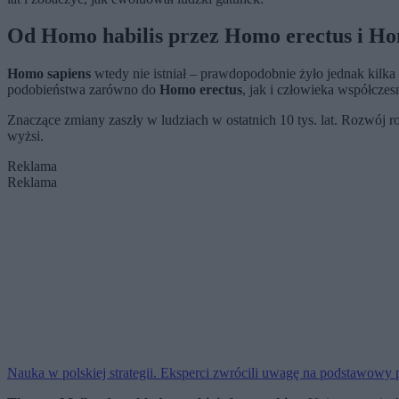
Od Homo habilis przez Homo erectus i Ho
Homo sapiens
wtedy nie istniał – prawdopodobnie żyło jednak kilk
podobieństwa zarówno do
Homo erectus
, jak i człowieka współczes
Znaczące zmiany zaszły w ludziach w ostatnich 10 tys. lat. Rozwój r
wyżsi.
Reklama
Reklama
Nauka w polskiej strategii. Eksperci zwrócili uwagę na podstawowy