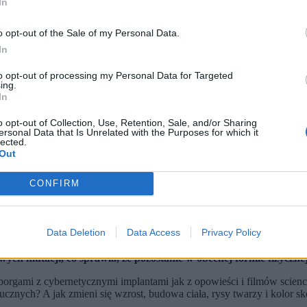
In
o opt-out of the Sale of my Personal Data.
In
to opt-out of processing my Personal Data for Targeted
ing.
In
o opt-out of Collection, Use, Retention, Sale, and/or Sharing
ersonal Data that Is Unrelated with the Purposes for which it
lected.
Out
CONFIRM
Data Deletion
Data Access
Privacy Policy
” i implantach, które pozwolą nam ulepszać pamięć oraz zmysły wyk
ień skóry człowieka w przyszłości prawdopodobnie stanie się ciemn
h mutacji, co sprawia, że pozostanie w obecnej formie fizycznej p
borgami z cybernetycznymi implantami jak z opowieści i filmów scien
tucznych? A jak zmieni się wzrost, budowa ciała, rysy twarzy i kolor s