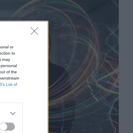
sonal or
ection to
ou may
 personal
out of the
 downstream
B’s List of