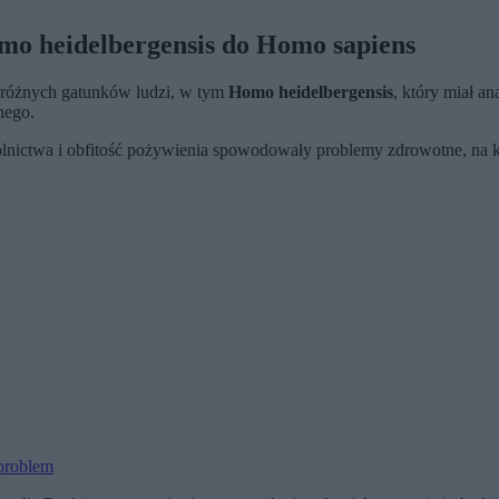
mo heidelbergensis do Homo sapiens
a różnych gatunków ludzi, w tym
Homo heidelbergensis
, który miał a
nego.
olnictwa i obfitość pożywienia spowodowały problemy zdrowotne, na kt
 problem