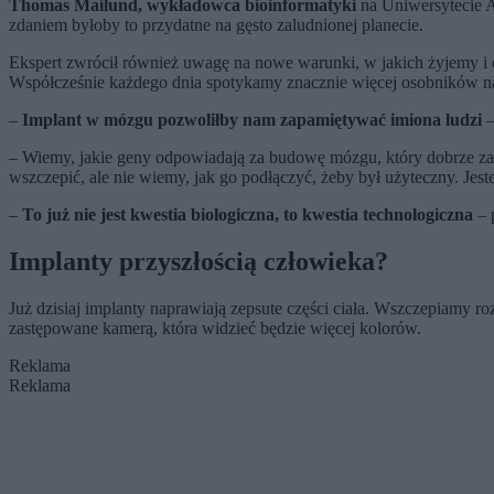
Thomas Mailund, wykładowca bioinformatyki
na Uniwersytecie A
zdaniem byłoby to przydatne na gęsto zaludnionej planecie.
Ekspert zwrócił również uwagę na nowe warunki, w jakich żyjemy i do
Współcześnie każdego dnia spotykamy znacznie więcej osobników n
–
Implant w mózgu pozwoliłby nam zapamiętywać imiona ludzi
–
– Wiemy, jakie geny odpowiadają za budowę mózgu, który dobrze zapa
wszczepić, ale nie wiemy, jak go podłączyć, żeby był użyteczny. Jest
–
To już nie jest kwestia biologiczna, to kwestia technologiczna
– 
Implanty przyszłością człowieka?
Już dzisiaj implanty naprawiają zepsute części ciała. Wszczepiamy 
zastępowane kamerą, która widzieć będzie więcej kolorów.
Reklama
Reklama