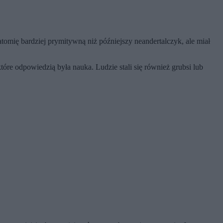
natomię bardziej prymitywną niż późniejszy neandertalczyk, ale miał
óre odpowiedzią była nauka. Ludzie stali się również grubsi lub