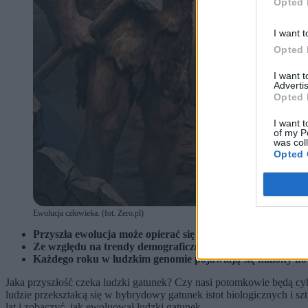
Opted 
I want t
Opted 
I want 
Advertis
Opted 
I want t
of my P
was col
Opted 
Ewolucja człowieka. (fot. Zero.pl)
Przyszła ewolucja może opierać się na „selekcji sztucznej
Ze względu na trendy demograficzne i migrację, średni odc
Każdego roku w ludzkim genomie pojawiają się miliony nowyc
Jaka przyszłość czeka ludzki gatunek? Czy nasi potomkowie będą cy
ludzie przekształcą się w hybrydowy gatunek istot biologicznych i sz
lat i zobaczyć, jak ewoluował ludzki gatunek.