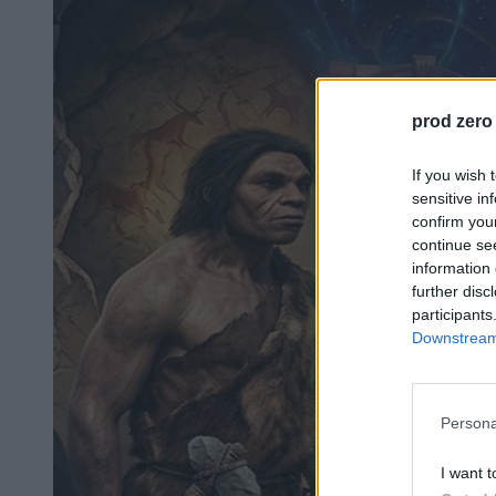
prod zero
If you wish 
sensitive in
confirm you
continue se
information 
further disc
participants
Downstream 
Persona
I want t