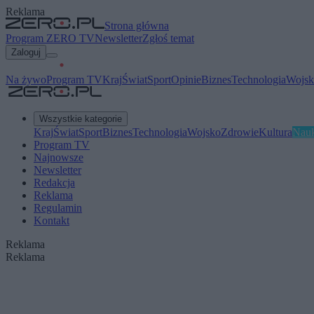
Reklama
Strona główna
Program ZERO TV
Newsletter
Zgłoś temat
Zaloguj
Na żywo
Program TV
Kraj
Świat
Sport
Opinie
Biznes
Technologia
Wojsk
Wszystkie kategorie
Kraj
Świat
Sport
Biznes
Technologia
Wojsko
Zdrowie
Kultura
Nau
Program TV
Najnowsze
Newsletter
Redakcja
Reklama
Regulamin
Kontakt
Reklama
Reklama