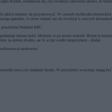
nglia Ruskin, zastanawia się, czy ewolucja człowieka sprawi, że będz
 jakich musimy się przystosować. W czasach myśliwsko-zbierackich lud
aszego gatunku, co może zmusić nas do ewolucji w nowych kierunkac
 powiedział Mailund BBC.
miętuje imiona ludzi. Możemy to po prostu zmienić. Brzmi to bardziej
eśmy na dobrej drodze, ale to wciąż wielki eksperyment – dodał.
podsumował naukowiec.
rozruszniki serca czy implanty bioder. W przyszłości wszczepy mogą b