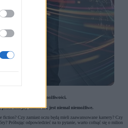
raczające poza ludzkie możliwości.
iejszy.
rzez kolejny milion lat, jest niemal niemożliwe.
ce fiction? Czy zamiast oczu będą mieli zaawansowane kamery? Czy
kóry? Próbując odpowiedzieć na to pytanie, warto cofnąć się o milion